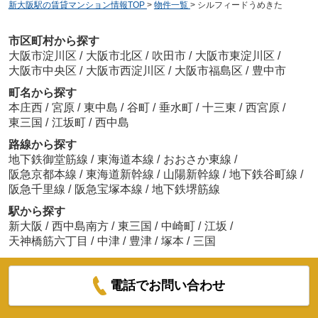
新大阪駅の賃貸マンション情報TOP
>
物件一覧
>
シルフィードうめきた
市区町村から探す
大阪市淀川区
/
大阪市北区
/
吹田市
/
大阪市東淀川区
/
大阪市中央区
/
大阪市西淀川区
/
大阪市福島区
/
豊中市
町名から探す
本庄西
/
宮原
/
東中島
/
谷町
/
垂水町
/
十三東
/
西宮原
/
東三国
/
江坂町
/
西中島
路線から探す
地下鉄御堂筋線
/
東海道本線
/
おおさか東線
/
阪急京都本線
/
東海道新幹線
/
山陽新幹線
/
地下鉄谷町線
/
阪急千里線
/
阪急宝塚本線
/
地下鉄堺筋線
駅から探す
新大阪
/
西中島南方
/
東三国
/
中崎町
/
江坂
/
天神橋筋六丁目
/
中津
/
豊津
/
塚本
/
三国
電話でお問い合わせ