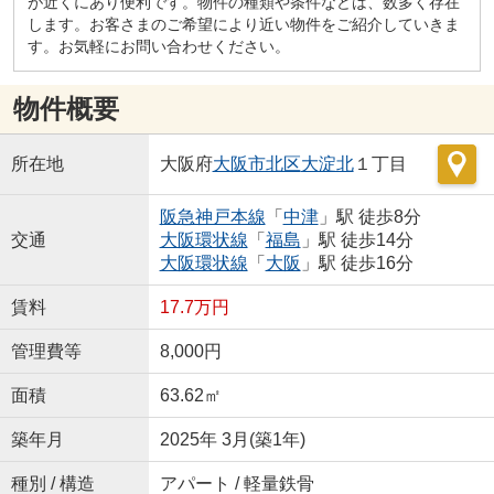
が近くにあり便利です。物件の種類や条件などは、数多く存在
します。お客さまのご希望により近い物件をご紹介していきま
す。お気軽にお問い合わせください。
物件概要
所在地
大阪府
大阪市北区
大淀北
１丁目
阪急神戸本線
「
中津
」駅 徒歩8分
交通
大阪環状線
「
福島
」駅 徒歩14分
大阪環状線
「
大阪
」駅 徒歩16分
賃料
17.7万円
管理費等
8,000円
面積
63.62㎡
築年月
2025年 3月(築1年)
種別 / 構造
アパート / 軽量鉄骨