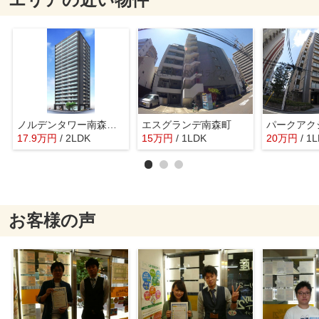
ノルデンタワー南森町アドバンス
エスグランデ南森町
パークアク
17.9
万
円
/ 2LDK
15
万
円
/ 1LDK
20
万
円
/ 1
お客様の声