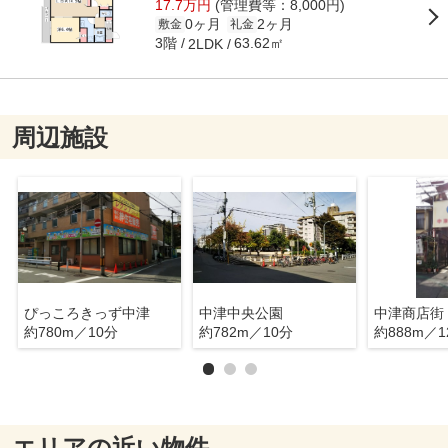
17.7万円
(管理費等：8,000円)
0ヶ月
2ヶ月
敷金
礼金
3階
63.62㎡
2LDK
周辺施設
ぴっころきっず中津
中津中央公園
中津商店街
約780m／10分
約782m／10分
約888m／1
エリアの近い物件