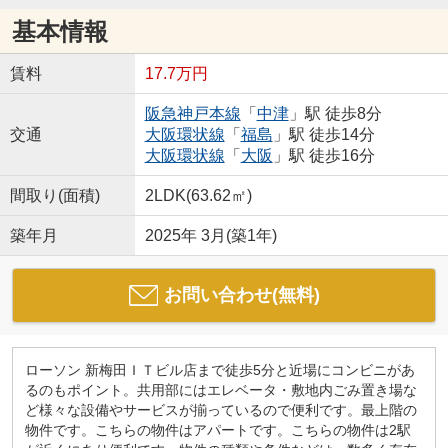
基本情報
賃料
17.7万円
阪急神戸本線
「
中津
」駅 徒歩8分
交通
大阪環状線
「
福島
」駅 徒歩14分
大阪環状線
「
大阪
」駅 徒歩16分
間取り(面積)
2LDK(63.62㎡)
築年月
2025年 3月(築1年)
お問い合わせ(無料)
ローソン 新梅田ＩＴビル店まで徒歩5分と近場にコンビニがあ
るのもポイント。共用部にはエレベータ・敷地内ごみ置き場な
ど様々な設備やサービスが揃っているので便利です。最上階の
物件です。こちらの物件はアパートです。こちらの物件は2駅