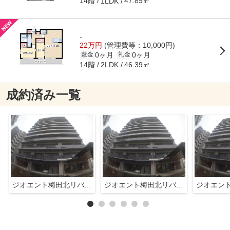
14階
47.89㎡
1LDK
-
22万円
(管理費等：10,000円)
0ヶ月
0ヶ月
敷金
礼金
14階
46.39㎡
2LDK
成約済み一覧
ジオエント梅田北リバーフロント
ジオエント梅田北リバーフロント