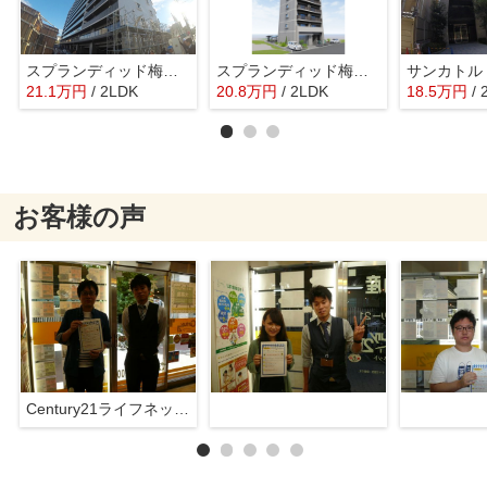
スプランディッド梅田グランノース
スプランディッド梅田WEST
サンカトル
21.1
万
円
/ 2LDK
20.8
万
円
/ 2LDK
18.5
万
円
/
お客様の声
Century21ライフネット新大阪店