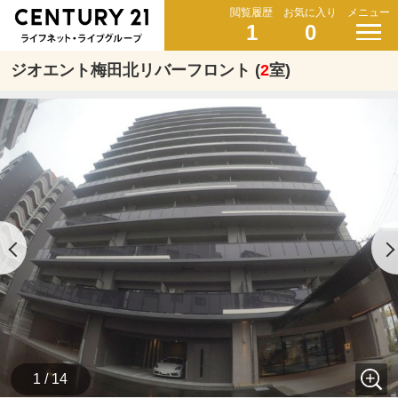
閲覧履歴
お気に入り
メニュー
1
0
ジオエント梅田北リバーフロント (
2
室)
1 / 14