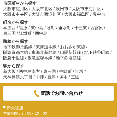
市区町村から探す
大阪市淀川区
/
大阪市北区
/
吹田市
/
大阪市東淀川区
/
大阪市中央区
/
大阪市西淀川区
/
大阪市福島区
/
豊中市
町名から探す
本庄西
/
宮原
/
東中島
/
谷町
/
垂水町
/
十三東
/
西宮原
/
東三国
/
江坂町
/
西中島
路線から探す
地下鉄御堂筋線
/
東海道本線
/
おおさか東線
/
阪急京都本線
/
東海道新幹線
/
山陽新幹線
/
地下鉄谷町線
/
阪急千里線
/
阪急宝塚本線
/
地下鉄堺筋線
駅から探す
新大阪
/
西中島南方
/
東三国
/
中崎町
/
江坂
/
天神橋筋六丁目
/
中津
/
豊津
/
塚本
/
三国
電話でお問い合わせ
■
新大阪店
営業時間：9：00～19：00