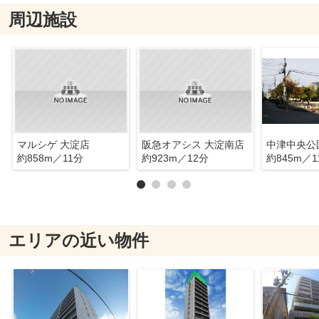
周辺施設
マルシゲ 大淀店
阪急オアシス 大淀南店
中津中央公
約858m／11分
約923m／12分
約845m／1
エリアの近い物件