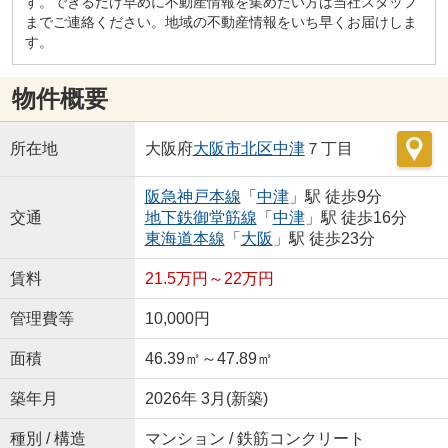
す。できるだけ早めに不動産情報を集めたい方は当社スタッフ
までご連絡ください。地域の不動産情報をいち早くお届けしま
す。
物件概要
所在地
大阪府
大阪市北区
中津
７丁目
阪急神戸本線
「
中津
」駅 徒歩9分
交通
地下鉄御堂筋線
「
中津
」駅 徒歩16分
東海道本線
「
大阪
」駅 徒歩23分
賃料
21.5万円～22万円
管理費等
10,000円
面積
46.39㎡～47.89㎡
築年月
2026年 3月(新築)
種別 / 構造
マンション / 鉄筋コンクリート