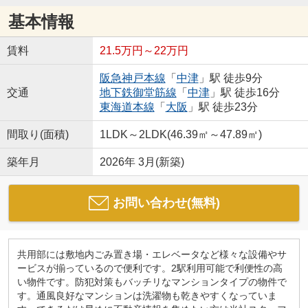
基本情報
賃料
21.5万円～22万円
阪急神戸本線
「
中津
」駅 徒歩9分
交通
地下鉄御堂筋線
「
中津
」駅 徒歩16分
東海道本線
「
大阪
」駅 徒歩23分
間取り(面積)
1LDK～2LDK(46.39㎡～47.89㎡)
築年月
2026年 3月(新築)
お問い合わせ(無料)
共用部には敷地内ごみ置き場・エレベータなど様々な設備やサ
ービスが揃っているので便利です。2駅利用可能で利便性の高
い物件です。防犯対策もバッチリなマンションタイプの物件で
す。通風良好なマンションは洗濯物も乾きやすくなっていま