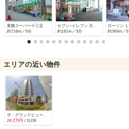
業務スーパー十三店
セブン−イレブン 大阪十三東２丁目店
ローソン Ｌ
約716m／9分
約181m／3分
約369m／
エリアの近い物件
ザ・グランドビューオオサカ
24.2
万
円
/ 2LDK