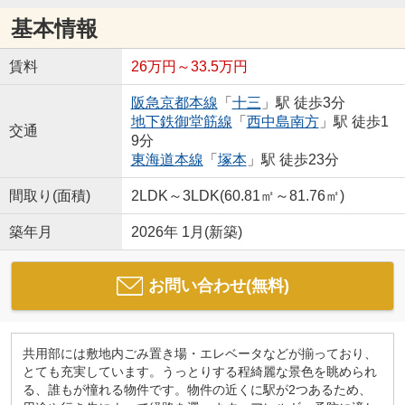
基本情報
賃料
26万円～33.5万円
阪急京都本線
「
十三
」駅 徒歩3分
地下鉄御堂筋線
「
西中島南方
」駅 徒歩1
交通
9分
東海道本線
「
塚本
」駅 徒歩23分
間取り(面積)
2LDK～3LDK(60.81㎡～81.76㎡)
築年月
2026年 1月(新築)
お問い合わせ(無料)
共用部には敷地内ごみ置き場・エレベータなどが揃っており、
とても充実しています。うっとりする程綺麗な景色を眺められ
る、誰もが憧れる物件です。物件の近くに駅が2つあるため、