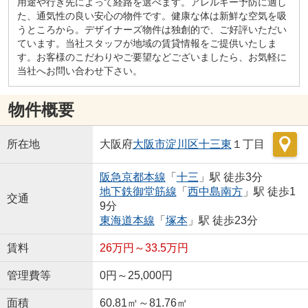
用途や行き先によって経路を選べます。アレルギー予防に適し
た、通気性の良い安心の物件です。健康な体は新鮮な空気を吸
うところから。デザイナーズ物件は独創的で、ご好評いただい
ています。当社スタッフが地域の賃貸情報をご提供いたしま
す。お客様のこだわりやご要望などございましたら、お気軽に
当社へお問い合わせ下さい。
物件概要
所在地
大阪府
大阪市淀川区
十三東
１丁目
阪急京都本線
「
十三
」駅 徒歩3分
地下鉄御堂筋線
「
西中島南方
」駅 徒歩1
交通
9分
東海道本線
「
塚本
」駅 徒歩23分
賃料
26万円～33.5万円
管理費等
0円～25,000円
面積
60.81㎡～81.76㎡