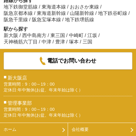
路線から探す
地下鉄御堂筋線
/
東海道本線
/
おおさか東線
/
阪急京都本線
/
東海道新幹線
/
山陽新幹線
/
地下鉄谷町線
/
阪急千里線
/
阪急宝塚本線
/
地下鉄堺筋線
駅から探す
新大阪
/
西中島南方
/
東三国
/
中崎町
/
江坂
/
天神橋筋六丁目
/
中津
/
豊津
/
塚本
/
三国
電話でお問い合わせ
■
新大阪店
営業時間：9：00～19：00
定休日:年中無休(お盆、年末年始は除く）
■
管理事業部
営業時間：9：00～19：00
定休日:年中無休(お盆、年末年始は除く）
ホーム
会社概要