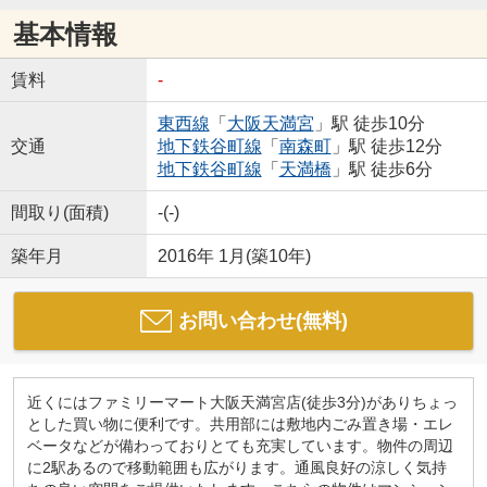
基本情報
賃料
-
東西線
「
大阪天満宮
」駅 徒歩10分
交通
地下鉄谷町線
「
南森町
」駅 徒歩12分
地下鉄谷町線
「
天満橋
」駅 徒歩6分
間取り(面積)
-(-)
築年月
2016年 1月(築10年)
お問い合わせ(無料)
近くにはファミリーマート大阪天満宮店(徒歩3分)がありちょっ
とした買い物に便利です。共用部には敷地内ごみ置き場・エレ
ベータなどが備わっておりとても充実しています。物件の周辺
に2駅あるので移動範囲も広がります。通風良好の涼しく気持