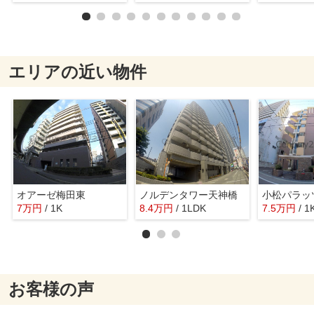
エリアの近い物件
オアーゼ梅田東
ノルデンタワー天神橋
7
万
円
/ 1K
8.4
万
円
/ 1LDK
7.5
万
円
/ 1
お客様の声