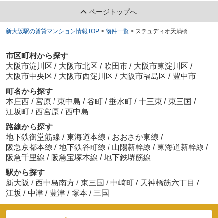
ページトップへ
新大阪駅の賃貸マンション情報TOP
>
物件一覧
>
ステュディオ天満橋
市区町村から探す
大阪市淀川区
/
大阪市北区
/
吹田市
/
大阪市東淀川区
/
大阪市中央区
/
大阪市西淀川区
/
大阪市福島区
/
豊中市
町名から探す
本庄西
/
宮原
/
東中島
/
谷町
/
垂水町
/
十三東
/
東三国
/
江坂町
/
西宮原
/
西中島
路線から探す
地下鉄御堂筋線
/
東海道本線
/
おおさか東線
/
阪急京都本線
/
地下鉄谷町線
/
山陽新幹線
/
東海道新幹線
/
阪急千里線
/
阪急宝塚本線
/
地下鉄堺筋線
駅から探す
新大阪
/
西中島南方
/
東三国
/
中崎町
/
天神橋筋六丁目
/
江坂
/
中津
/
豊津
/
塚本
/
三国