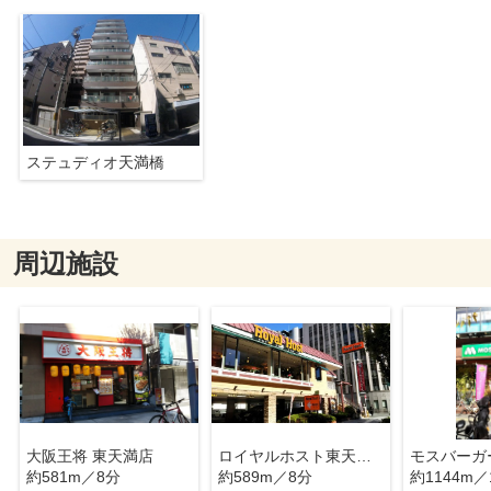
ステュディオ天満橋
周辺施設
大阪王将 東天満店
ロイヤルホスト東天満店
約581m／8分
約589m／8分
約1144m／