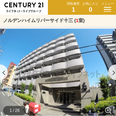
閲覧履歴
お気に入り
メニュー
1
0
ノルデンハイムリバーサイド十三 (
1
室)
1 / 26