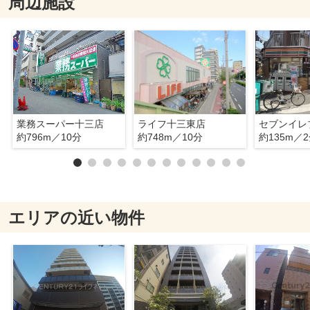
周辺施設
業務スーパー十三店
ライフ十三東店
約796m／10分
約748m／10分
約135m／
エリアの近い物件