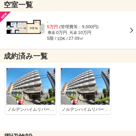
空室一覧
-
5万円
(管理費等：9,000円)
0万円
10万円
敷金
礼金
5階
27.09㎡
1DK
成約済み一覧
ノルデンハイムリバーサイド十三
ノルデンハイムリバーサイド十三