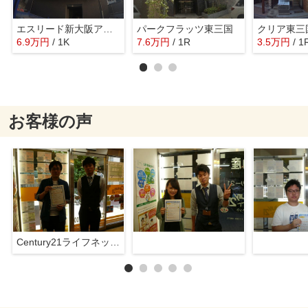
エスリード新大阪アヴァン
パークフラッツ東三国
クリア東三
6.9
万
円
/ 1K
7.6
万
円
/ 1R
3.5
万
円
/ 1
お客様の声
Century21ライフネット新大阪店