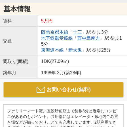
基本情報
賃料
5万円
阪急京都本線
「
十三
」駅 徒歩3分
地下鉄御堂筋線
「
西中島南方
」駅 徒歩1
交通
5分
東海道本線
「
新大阪
」駅 徒歩25分
間取り(面積)
1DK(27.09㎡)
築年月
1998年 3月(築28年)
お問い合わせ(無料)
ファミリーマート淀川区役所前店まで徒歩3分と近場にコンビ
ニがあるのもポイント。共用部にはエレベータ・敷地内ごみ置
き場などが揃っており、とても充実しています。2駅利用でき