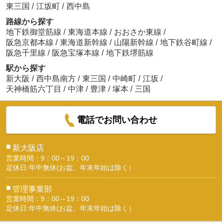
東三国
/
江坂町
/
西中島
路線から探す
地下鉄御堂筋線
/
東海道本線
/
おおさか東線
/
阪急京都本線
/
東海道新幹線
/
山陽新幹線
/
地下鉄谷町線
/
阪急千里線
/
阪急宝塚本線
/
地下鉄堺筋線
駅から探す
新大阪
/
西中島南方
/
東三国
/
中崎町
/
江坂
/
天神橋筋六丁目
/
中津
/
豊津
/
塚本
/
三国
電話でお問い合わせ
■
新大阪店
営業時間：9：00～19：00
定休日:年中無休(お盆、年末年始は除く）
■
管理事業部
営業時間：9：00～19：00
定休日:年中無休(お盆、年末年始は除く）