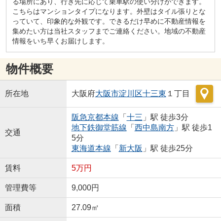
る場所にあり、行き先に応じて乗車駅の使い分けができます。
こちらはマンションタイプになります。外壁はタイル張りとな
っていて、印象的な外観です。できるだけ早めに不動産情報を
集めたい方は当社スタッフまでご連絡ください。地域の不動産
情報をいち早くお届けします。
物件概要
所在地
大阪府
大阪市淀川区
十三東
１丁目
阪急京都本線
「
十三
」駅 徒歩3分
地下鉄御堂筋線
「
西中島南方
」駅 徒歩1
交通
5分
東海道本線
「
新大阪
」駅 徒歩25分
賃料
5万円
管理費等
9,000円
面積
27.09㎡