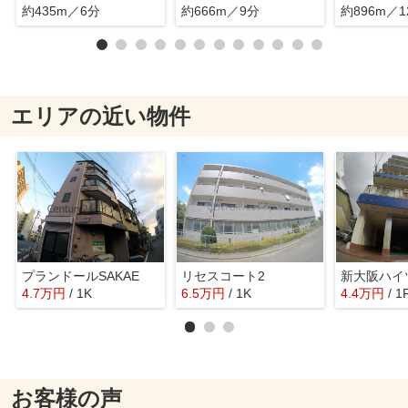
約435m／6分
約666m／9分
約896m／1
エリアの近い物件
プランドールSAKAE
リセスコート2
新大阪ハイ
4.7
万
円
/ 1K
6.5
万
円
/ 1K
4.4
万
円
/ 1
お客様の声