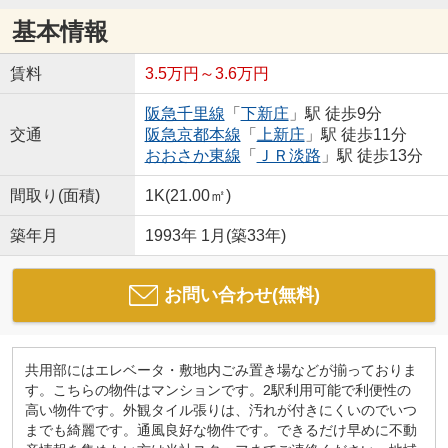
基本情報
賃料
3.5万円～3.6万円
阪急千里線
「
下新庄
」駅 徒歩9分
交通
阪急京都本線
「
上新庄
」駅 徒歩11分
おおさか東線
「
ＪＲ淡路
」駅 徒歩13分
間取り(面積)
1K(21.00㎡)
築年月
1993年 1月(築33年)
お問い合わせ(無料)
共用部にはエレベータ・敷地内ごみ置き場などが揃っておりま
す。こちらの物件はマンションです。2駅利用可能で利便性の
高い物件です。外観タイル張りは、汚れが付きにくいのでいつ
までも綺麗です。通風良好な物件です。できるだけ早めに不動