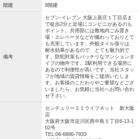
階建
8階建
セブン-イレブン 大阪上新庄１丁目店ま
で徒歩2分と近場にコンビニがあるのも
ポイント。共用部には敷地内ごみ置き
場・エレベータなどが備わっておりとて
も充実しています。外観タイル張りは、
耐水効果があるので、とても魅力的で
備考
す。防犯対策もバッチリなマンションタ
イプの物件です。2駅利用できる場所に
あるので利便性が高いです。当社スタッ
フが地域の賃貸情報をご提供いたしま
す。お客様のこだわりやご要望などござ
いましたら、お気軽に当社へお問い合わ
せ下さい。
センチュリー２１ライフネット 新大阪
店
大阪府大阪市淀川区西中島５丁目6-13-1
02号
TEL:06-6886-7933