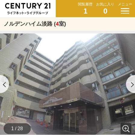
閲覧履歴
お気に入り
メニュー
1
0
ノルデンハイム淡路 (
4
室)
1 / 28