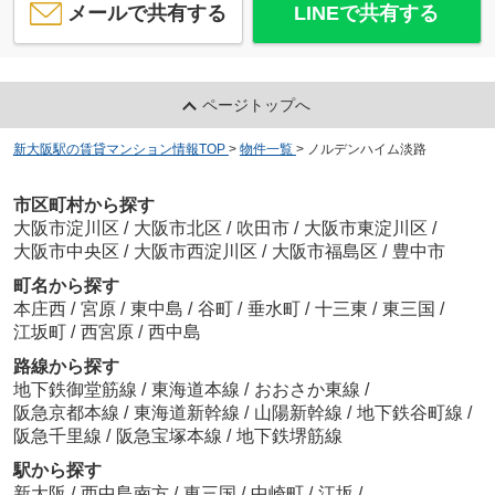
メールで共有する
LINEで共有する
ページトップへ
新大阪駅の賃貸マンション情報TOP
>
物件一覧
>
ノルデンハイム淡路
市区町村から探す
大阪市淀川区
/
大阪市北区
/
吹田市
/
大阪市東淀川区
/
大阪市中央区
/
大阪市西淀川区
/
大阪市福島区
/
豊中市
町名から探す
本庄西
/
宮原
/
東中島
/
谷町
/
垂水町
/
十三東
/
東三国
/
江坂町
/
西宮原
/
西中島
路線から探す
地下鉄御堂筋線
/
東海道本線
/
おおさか東線
/
阪急京都本線
/
東海道新幹線
/
山陽新幹線
/
地下鉄谷町線
/
阪急千里線
/
阪急宝塚本線
/
地下鉄堺筋線
駅から探す
新大阪
/
西中島南方
/
東三国
/
中崎町
/
江坂
/