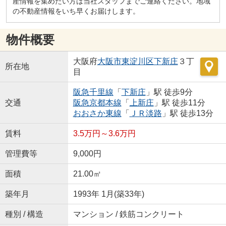
産情報を集めたい方は当社スタッフまでご連絡ください。地域
の不動産情報をいち早くお届けします。
物件概要
大阪府
大阪市東淀川区
下新庄
３丁
所在地
目
阪急千里線
「
下新庄
」駅 徒歩9分
交通
阪急京都本線
「
上新庄
」駅 徒歩11分
おおさか東線
「
ＪＲ淡路
」駅 徒歩13分
賃料
3.5万円～3.6万円
管理費等
9,000円
面積
21.00㎡
築年月
1993年 1月(築33年)
種別 / 構造
マンション / 鉄筋コンクリート