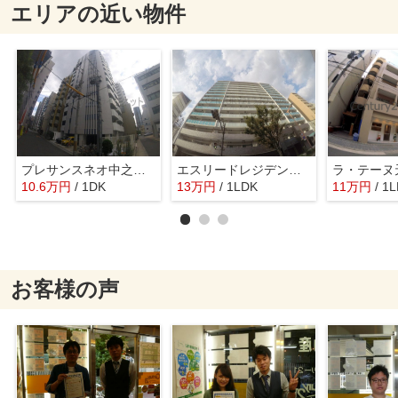
エリアの近い物件
プレサンスネオ中之島公園
エスリードレジデンス梅田グランゲート
ラ・テーヌ
10.6
万
円
/ 1DK
13
万
円
/ 1LDK
11
万
円
/ 1
お客様の声