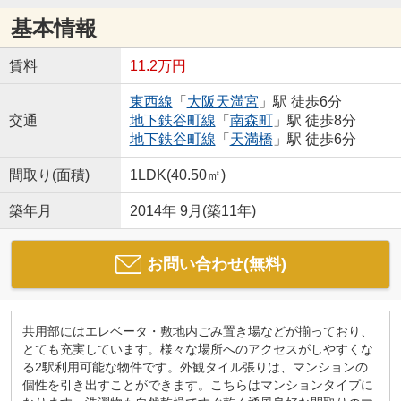
基本情報
賃料
11.2万円
東西線
「
大阪天満宮
」駅 徒歩6分
交通
地下鉄谷町線
「
南森町
」駅 徒歩8分
地下鉄谷町線
「
天満橋
」駅 徒歩6分
間取り(面積)
1LDK(40.50㎡)
築年月
2014年 9月(築11年)
お問い合わせ(無料)
共用部にはエレベータ・敷地内ごみ置き場などが揃っており、
とても充実しています。様々な場所へのアクセスがしやすくな
る2駅利用可能な物件です。外観タイル張りは、マンションの
個性を引き出すことができます。こちらはマンションタイプに