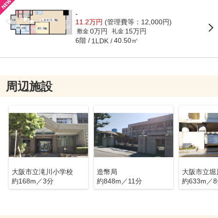
-
11.2万円
(管理費等：12,000円)
0万円
15万円
敷金
礼金
6階
40.50㎡
1LDK
周辺施設
大阪市立滝川小学校
造幣局
大阪市立堀
約168m／3分
約848m／11分
約633m／