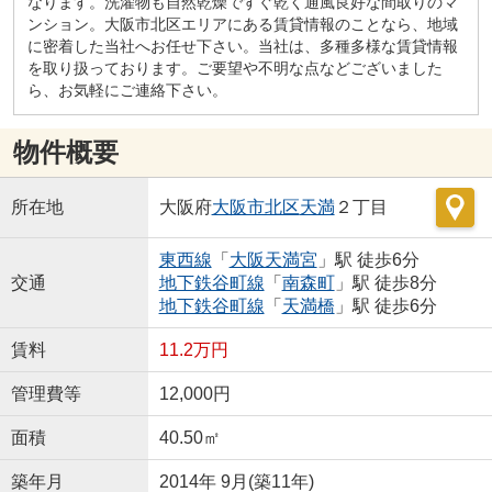
なります。洗濯物も自然乾燥ですぐ乾く通風良好な間取りのマ
ンション。大阪市北区エリアにある賃貸情報のことなら、地域
に密着した当社へお任せ下さい。当社は、多種多様な賃貸情報
を取り扱っております。ご要望や不明な点などございました
ら、お気軽にご連絡下さい。
物件概要
所在地
大阪府
大阪市北区
天満
２丁目
東西線
「
大阪天満宮
」駅 徒歩6分
交通
地下鉄谷町線
「
南森町
」駅 徒歩8分
地下鉄谷町線
「
天満橋
」駅 徒歩6分
賃料
11.2万円
管理費等
12,000円
面積
40.50㎡
築年月
2014年 9月(築11年)