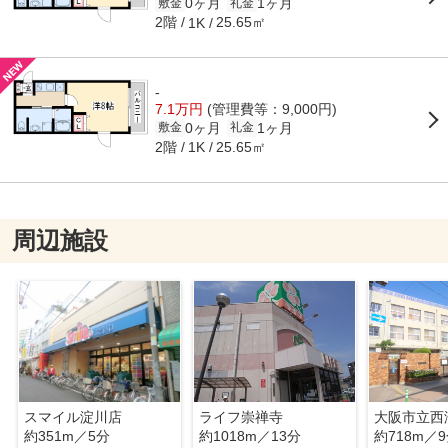
0ヶ月
1ヶ月
敷金
礼金
2階
25.65㎡
1K
-
7.1万円
(管理費等：9,000円)
0ヶ月
1ヶ月
敷金
礼金
2階
25.65㎡
1K
周辺施設
スマイル淀川店
ライフ崇禅寺
大阪市立西
約351m／5分
約1018m／13分
約718m／