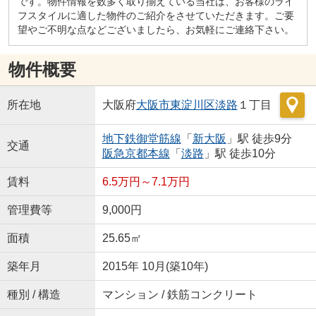
です。物件情報を数多く取り揃えている当社は、お客様のライ
フスタイルに適した物件のご紹介をさせていただきます。ご要
望やご不明な点などございましたら、お気軽にご連絡下さい。
物件概要
所在地
大阪府
大阪市東淀川区
淡路
１丁目
地下鉄御堂筋線
「
新大阪
」駅 徒歩9分
交通
阪急京都本線
「
淡路
」駅 徒歩10分
賃料
6.5万円～7.1万円
管理費等
9,000円
面積
25.65㎡
築年月
2015年 10月(築10年)
種別 / 構造
マンション / 鉄筋コンクリート