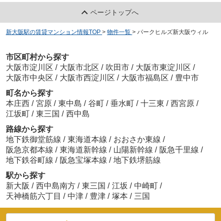
ページトップへ
新大阪駅の賃貸マンション情報TOP
>
物件一覧
>
パークヒルズ新大阪ウィル
市区町村から探す
大阪市淀川区
/
大阪市北区
/
吹田市
/
大阪市東淀川区
/
大阪市中央区
/
大阪市西淀川区
/
大阪市福島区
/
豊中市
町名から探す
本庄西
/
宮原
/
東中島
/
谷町
/
垂水町
/
十三東
/
西宮原
/
江坂町
/
東三国
/
西中島
路線から探す
地下鉄御堂筋線
/
東海道本線
/
おおさか東線
/
阪急京都本線
/
東海道新幹線
/
山陽新幹線
/
阪急千里線
/
地下鉄谷町線
/
阪急宝塚本線
/
地下鉄堺筋線
駅から探す
新大阪
/
西中島南方
/
東三国
/
江坂
/
中崎町
/
天神橋筋六丁目
/
中津
/
豊津
/
塚本
/
三国