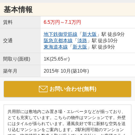
基本情報
賃料
6.5万円～7.1万円
地下鉄御堂筋線
「
新大阪
」駅 徒歩9分
交通
阪急京都本線
「
淡路
」駅 徒歩10分
東海道本線
「
新大阪
」駅 徒歩9分
間取り(面積)
1K(25.65㎡)
築年月
2015年 10月(築10年)
お問い合わせ(無料)
共用部には敷地内ごみ置き場・エレベータなどが揃っており、
とても充実しています。こちらの物件はマンションです。外壁
にはタイルが張られています。通風良好で常に新鮮な空気を送
り込むマンションをご案内します。2駅利用可能のマンション