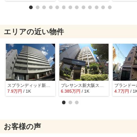
エリアの近い物件
スプランディッド新大阪3
プレサンス新大阪ステーションフロント
プランドール
7.9
万
円
/ 1K
6.385
万
円
/ 1K
4.7
万
円
/ 1
お客様の声