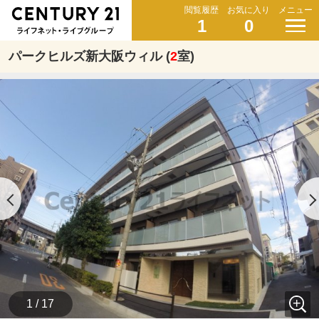
閲覧履歴
お気に入り
メニュー
1
0
パークヒルズ新大阪ウィル (
2
室)
1 / 17