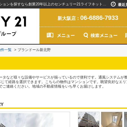
プランドール新北野／新大阪駅で賃貸マンションを探すなら創業20年以上のセンチュリー21ライフネット・ライブグループ
最近
06-6886-7933
新大阪店：
物件一覧
>
プランドール新北野
ータなど様々な設備やサービスが揃っているので便利です。通風システムが
応じて経路を選択できます。こちらの物件はマンションです。眺望良好なエリ
でご連絡ください。地域の不動産情報をいち早くお届けします。
RY