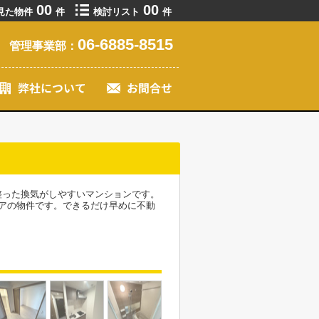
00
00
見た物件
件
検討リスト
件
06-6885-8515
管理事業部：
整った換気がしやすいマンションです。
アの物件です。できるだけ早めに不動