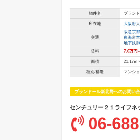
物件名
プランド
所在地
大阪府大
阪急京都
交通
東海道本
地下鉄御
賃料
7.6万円
面積
21.17㎡
種別/構造
マンショ
プランドール新北野へのお問い合
センチュリー２１ライフネ
06-688