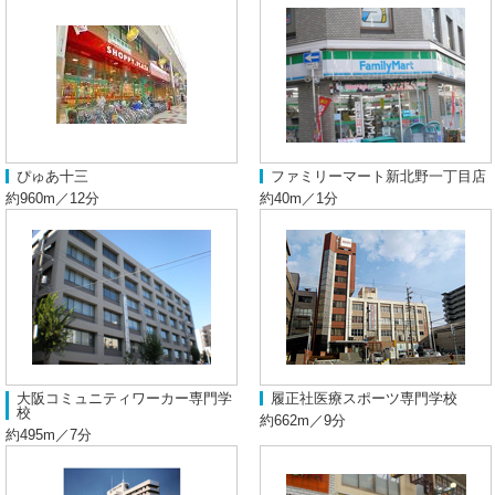
ぴゅあ十三
ファミリーマート新北野一丁目店
約960m／12分
約40m／1分
大阪コミュニティワーカー専門学
履正社医療スポーツ専門学校
校
約662m／9分
約495m／7分