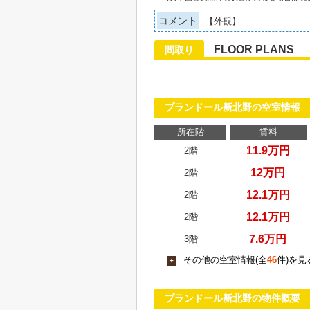
コメント
【外観】
FLOOR PLANS
間取り
プランドール新北野の空室情報
所在階
賃料
11.9万円
2階
12万円
2階
12.1万円
2階
12.1万円
2階
7.6万円
3階
その他の空室情報(全
46
件)を見
+
プランドール新北野の物件概要