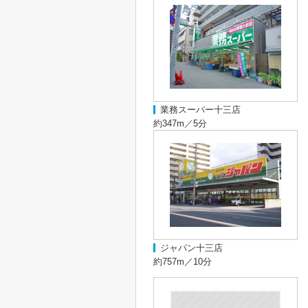
業務スーパー十三店
約347m／5分
ジャパン十三店
約757m／10分