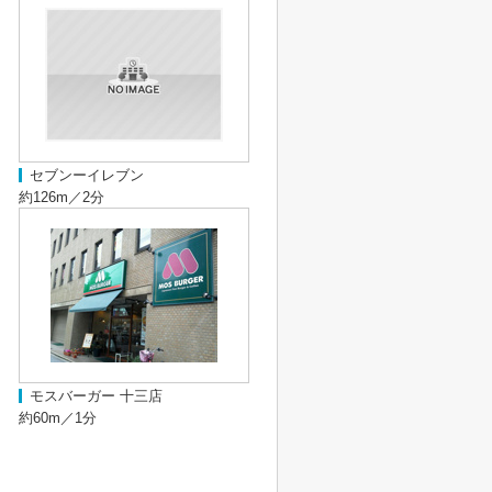
セブンーイレブン
約126m／2分
モスバーガー 十三店
約60m／1分