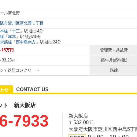
ール新北野
阪市淀川区新北野１丁目
本線
「
十三
」駅 徒歩4分
線
「
塚本
」駅 徒歩18分
堂筋線
「
西中島南方
」駅 徒歩24分
～15万円
管理費＋共益費
～33.25㎡
築年月(築年数)
ン / 鉄筋コンクリート
階建
CONTACT US
わせ
ット 新大阪店
6-7933
新大阪店
〒532-0011
大阪府大阪市淀川区西中島5丁目6-
9：00～19：00