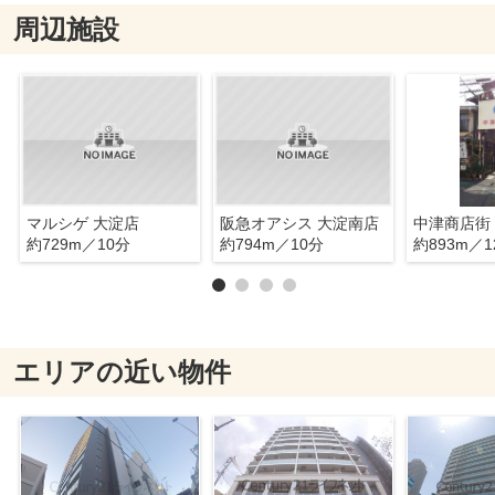
周辺施設
マルシゲ 大淀店
阪急オアシス 大淀南店
中津商店街
約729m／10分
約794m／10分
約893m／1
エリアの近い物件