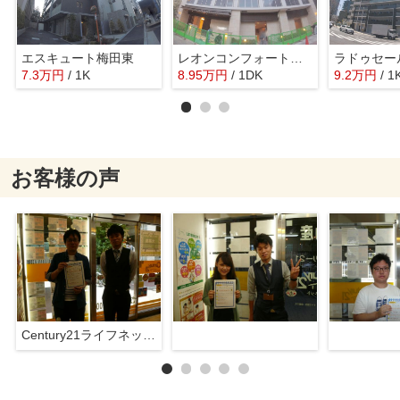
エスキュート梅田東
レオンコンフォート梅田北
ラドゥセー
7.3
万
円
/ 1K
8.95
万
円
/ 1DK
9.2
万
円
/ 1
お客様の声
Century21ライフネット新大阪店