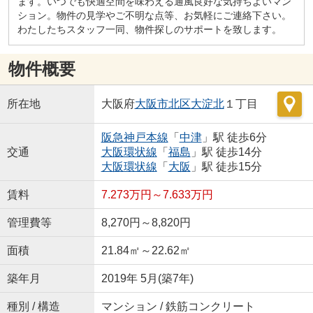
ます。いつでも快適空間を味わえる通風良好な気持ちよいマン
ション。物件の見学やご不明な点等、お気軽にご連絡下さい。
わたしたちスタッフ一同、物件探しのサポートを致します。
物件概要
所在地
大阪府
大阪市北区
大淀北
１丁目
阪急神戸本線
「
中津
」駅 徒歩6分
交通
大阪環状線
「
福島
」駅 徒歩14分
大阪環状線
「
大阪
」駅 徒歩15分
賃料
7.273万円～7.633万円
管理費等
8,270円～8,820円
面積
21.84㎡～22.62㎡
築年月
2019年 5月(築7年)
種別 / 構造
マンション / 鉄筋コンクリート