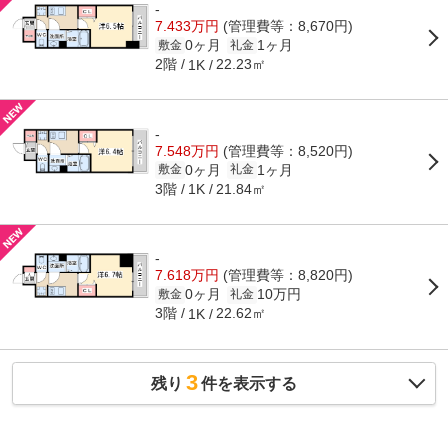
-
7.433万円
(管理費等：8,670円)
0ヶ月
1ヶ月
敷金
礼金
2階
22.23㎡
1K
-
7.548万円
(管理費等：8,520円)
0ヶ月
1ヶ月
敷金
礼金
3階
21.84㎡
1K
-
7.618万円
(管理費等：8,820円)
0ヶ月
10万円
敷金
礼金
3階
22.62㎡
1K
3
残り
件を表示する