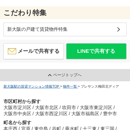
こだわり特集
新大阪の戸建て賃貸物件特集
メールで共有する
LINEで共有する
ページトップへ
新大阪駅の賃貸マンション情報TOP
>
物件一覧
>
プレサンス梅田北ディア
市区町村から探す
大阪市淀川区
/
大阪市北区
/
吹田市
/
大阪市東淀川区
/
大阪市中央区
/
大阪市西淀川区
/
大阪市福島区
/
豊中市
町名から探す
本庄西
/
宮原
/
東中島
/
谷町
/
垂水町
/
十三東
/
東三国
/