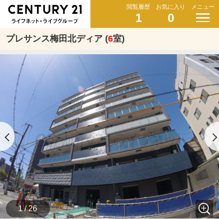
閲覧履歴
お気に入り
メニュー
1
0
プレサンス梅田北ディア (
6
室)
1 / 26