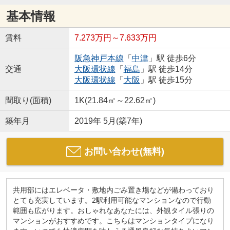
基本情報
賃料
7.273万円～7.633万円
阪急神戸本線
「
中津
」駅 徒歩6分
交通
大阪環状線
「
福島
」駅 徒歩14分
大阪環状線
「
大阪
」駅 徒歩15分
間取り(面積)
1K(21.84㎡～22.62㎡)
築年月
2019年 5月(築7年)
お問い合わせ(無料)
共用部にはエレベータ・敷地内ごみ置き場などが備わっており
とても充実しています。2駅利用可能なマンションなので行動
範囲も広がります。おしゃれなあなたには、外観タイル張りの
マンションがおすすめです。こちらはマンションタイプになり