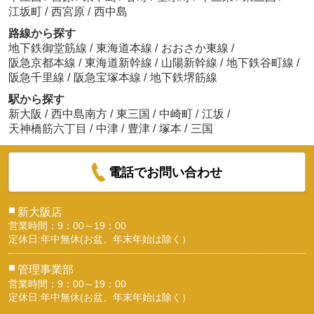
江坂町
/
西宮原
/
西中島
路線から探す
地下鉄御堂筋線
/
東海道本線
/
おおさか東線
/
阪急京都本線
/
東海道新幹線
/
山陽新幹線
/
地下鉄谷町線
/
阪急千里線
/
阪急宝塚本線
/
地下鉄堺筋線
駅から探す
新大阪
/
西中島南方
/
東三国
/
中崎町
/
江坂
/
天神橋筋六丁目
/
中津
/
豊津
/
塚本
/
三国
電話でお問い合わせ
■
新大阪店
営業時間：9：00～19：00
定休日:年中無休(お盆、年末年始は除く）
■
管理事業部
営業時間：9：00～19：00
定休日:年中無休(お盆、年末年始は除く）