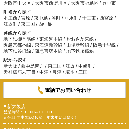
大阪市中央区
/
大阪市西淀川区
/
大阪市福島区
/
豊中市
町名から探す
本庄西
/
宮原
/
東中島
/
谷町
/
垂水町
/
十三東
/
西宮原
/
江坂町
/
東三国
/
西中島
路線から探す
地下鉄御堂筋線
/
東海道本線
/
おおさか東線
/
阪急京都本線
/
東海道新幹線
/
山陽新幹線
/
阪急千里線
/
地下鉄谷町線
/
阪急宝塚本線
/
地下鉄堺筋線
駅から探す
新大阪
/
西中島南方
/
東三国
/
江坂
/
中崎町
/
天神橋筋六丁目
/
中津
/
豊津
/
塚本
/
三国
電話でお問い合わせ
■
新大阪店
営業時間：9：00～19：00
定休日:年中無休(お盆、年末年始は除く）