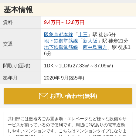
基本情報
賃料
9.4万円～12.8万円
阪急京都本線
「
十三
」駅 徒歩6分
地下鉄御堂筋線
「
新大阪
」駅 徒歩21分
交通
地下鉄御堂筋線
「
西中島南方
」駅 徒歩1
6分
間取り(面積)
1DK～1LDK(27.33㎡～37.09㎡)
築年月
2020年 9月(築5年)
お問い合わせ(無料)
共用部には敷地内ごみ置き場・エレベータなど様々な設備やサ
ービスが揃っているので便利です。周辺に2駅ありの電車通勤
しやすいマンションです。こちらはマンションタイプになりま