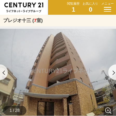
閲覧履歴
お気に入り
メニュー
1
0
プレジオ十三 (
7
室)
1 / 28