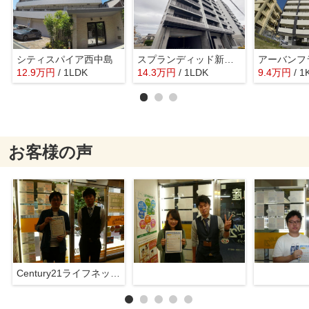
シティスパイア西中島
スプランディッド新大阪6
12.9
万
円
/ 1LDK
14.3
万
円
/ 1LDK
9.4
万
円
/ 1
お客様の声
Century21ライフネット新大阪店