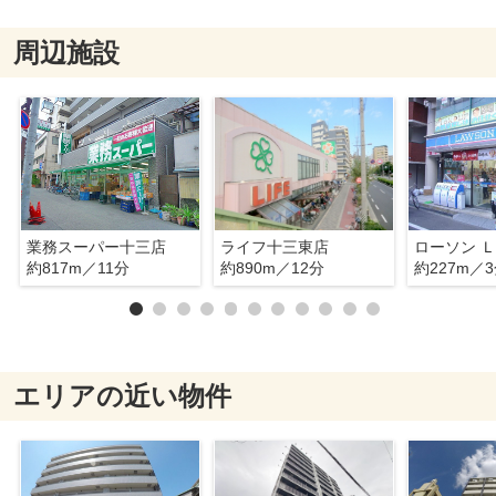
周辺施設
業務スーパー十三店
ライフ十三東店
ローソン Ｌ
約817m／11分
約890m／12分
約227m／
エリアの近い物件