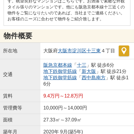
す。眺望良好なマンションはこちらです。お洒落で素敵な外観
タイル張りのマンションです。他にも阪急京都本線十三近くの
物件をご覧になりたいのであれば、当社までご連絡ください。
お客様のニーズに合わせて物件をご紹介致します。
物件概要
所在地
大阪府
大阪市淀川区
十三東
４丁目
阪急京都本線
「
十三
」駅 徒歩6分
地下鉄御堂筋線
「
新大阪
」駅 徒歩21分
交通
地下鉄御堂筋線
「
西中島南方
」駅 徒歩1
6分
賃料
9.4万円～12.8万円
管理費等
10,000円～14,000円
面積
27.33㎡～37.09㎡
築年月
2020年 9月(築5年)