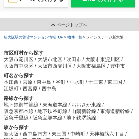
ページトップへ
新大阪駅の賃貸マンション情報TOP
>
物件一覧
>
メインステージ新大阪
市区町村から探す
大阪市淀川区
/
大阪市北区
/
吹田市
/
大阪市東淀川区
/
大阪市中央区
/
大阪市西淀川区
/
大阪市福島区
/
豊中市
町名から探す
本庄西
/
宮原
/
東中島
/
谷町
/
垂水町
/
十三東
/
東三国
/
江坂町
/
西宮原
/
西中島
路線から探す
地下鉄御堂筋線
/
東海道本線
/
おおさか東線
/
阪急京都本線
/
地下鉄谷町線
/
山陽新幹線
/
東海道新幹線
/
阪急千里線
/
阪急宝塚本線
/
地下鉄堺筋線
駅から探す
新大阪
/
西中島南方
/
東三国
/
中崎町
/
天神橋筋六丁目
/