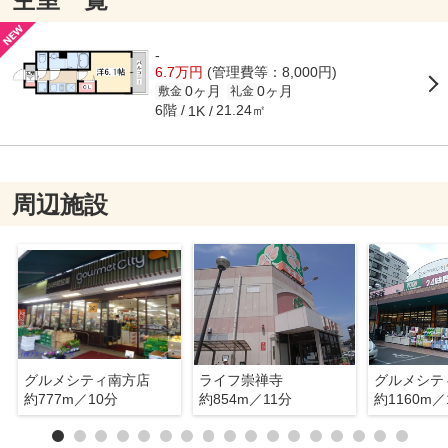
-
6.7万円
(管理費等：8,000円)
0ヶ月
0ヶ月
敷金
礼金
6階
21.24㎡
1K
周辺施設
グルメシティ南方店
ライフ崇禅寺
グルメシテ
約777m／10分
約854m／11分
約1160m／