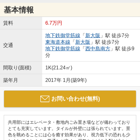
基本情報
賃料
6.7万円
地下鉄御堂筋線
「
新大阪
」駅 徒歩7分
東海道本線
「
新大阪
」駅 徒歩7分
交通
地下鉄御堂筋線
「
西中島南方
」駅 徒歩9
分
間取り(面積)
1K(21.24㎡)
築年月
2017年 1月(築9年)
お問い合わせ(無料)
共用部にはエレベータ・敷地内ごみ置き場などが備わっており
とても充実しています。タイルが外壁には張られています。景
色を眺めることには心を癒す効果があり、視力低下の恐れも少