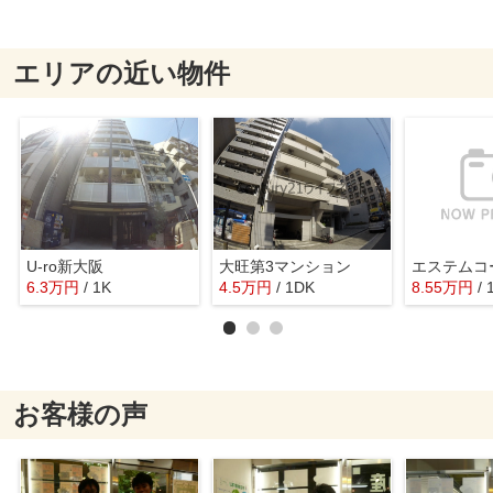
エリアの近い物件
U-ro新大阪
大旺第3マンション
6.3
万
円
/ 1K
4.5
万
円
/ 1DK
8.55
万
円
/ 
お客様の声