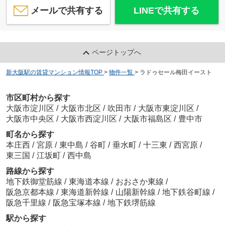
メールで共有する
LINEで共有する
ページトップへ
新大阪駅の賃貸マンション情報TOP
>
物件一覧
>
ラドゥセール梅田イースト
市区町村から探す
大阪市淀川区
/
大阪市北区
/
吹田市
/
大阪市東淀川区
/
大阪市中央区
/
大阪市西淀川区
/
大阪市福島区
/
豊中市
町名から探す
本庄西
/
宮原
/
東中島
/
谷町
/
垂水町
/
十三東
/
西宮原
/
東三国
/
江坂町
/
西中島
路線から探す
地下鉄御堂筋線
/
東海道本線
/
おおさか東線
/
阪急京都本線
/
東海道新幹線
/
山陽新幹線
/
地下鉄谷町線
/
阪急千里線
/
阪急宝塚本線
/
地下鉄堺筋線
駅から探す