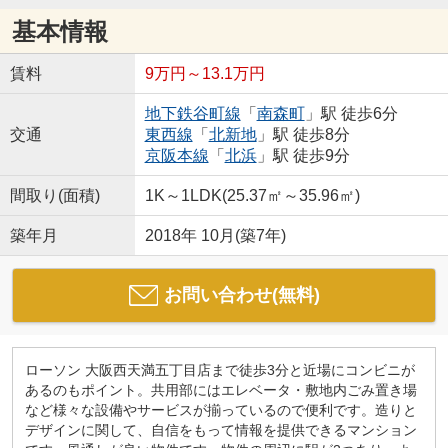
基本情報
賃料
9万円～13.1万円
地下鉄谷町線
「
南森町
」駅 徒歩6分
交通
東西線
「
北新地
」駅 徒歩8分
京阪本線
「
北浜
」駅 徒歩9分
間取り(面積)
1K～1LDK(25.37㎡～35.96㎡)
築年月
2018年 10月(築7年)
お問い合わせ(無料)
ローソン 大阪西天満五丁目店まで徒歩3分と近場にコンビニが
あるのもポイント。共用部にはエレベータ・敷地内ごみ置き場
など様々な設備やサービスが揃っているので便利です。造りと
デザインに関して、自信をもって情報を提供できるマンション