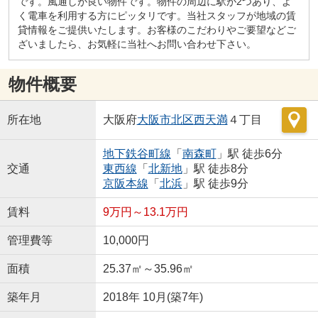
です。風通しが良い物件です。物件の周辺に駅が2つあり、よ
く電車を利用する方にピッタリです。当社スタッフが地域の賃
貸情報をご提供いたします。お客様のこだわりやご要望などご
ざいましたら、お気軽に当社へお問い合わせ下さい。
物件概要
所在地
大阪府
大阪市北区
西天満
４丁目
地下鉄谷町線
「
南森町
」駅 徒歩6分
交通
東西線
「
北新地
」駅 徒歩8分
京阪本線
「
北浜
」駅 徒歩9分
賃料
9万円～13.1万円
管理費等
10,000円
面積
25.37㎡～35.96㎡
築年月
2018年 10月(築7年)