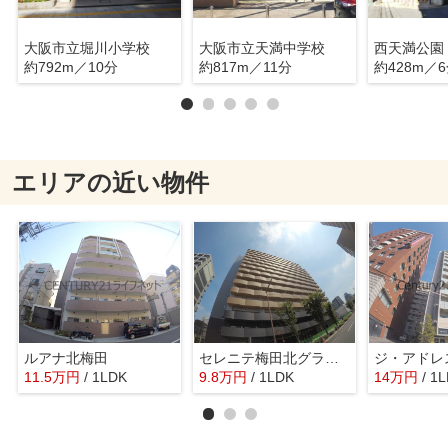
大阪市立堀川小学校
大阪市立天満中学校
西天満公園
約792m／10分
約817m／11分
約428m／
エリアの近い物件
ルアナ北梅田
セレニテ梅田北グランデ
ジ・アドレ
11.5
万
円
/ 1LDK
9.8
万
円
/ 1LDK
14
万
円
/ 1