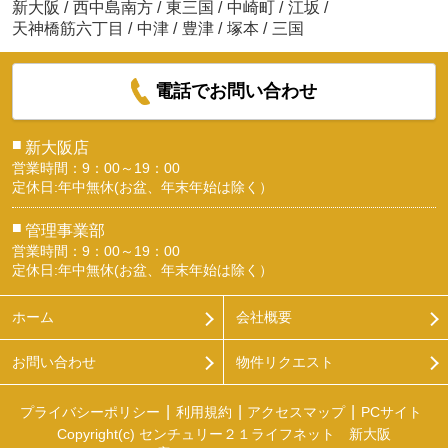
新大阪
/
西中島南方
/
東三国
/
中崎町
/
江坂
/
天神橋筋六丁目
/
中津
/
豊津
/
塚本
/
三国
電話でお問い合わせ
■
新大阪店
営業時間：9：00～19：00
定休日:年中無休(お盆、年末年始は除く）
■
管理事業部
営業時間：9：00～19：00
定休日:年中無休(お盆、年末年始は除く）
ホーム
会社概要
お問い合わせ
物件リクエスト
プライバシーポリシー
利用規約
アクセスマップ
PCサイト
Copyright(c) センチュリー２１ライフネット 新大阪