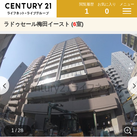
閲覧履歴
お気に入り
メニュー
1
0
ラドゥセール梅田イースト (
6
室)
1 / 28