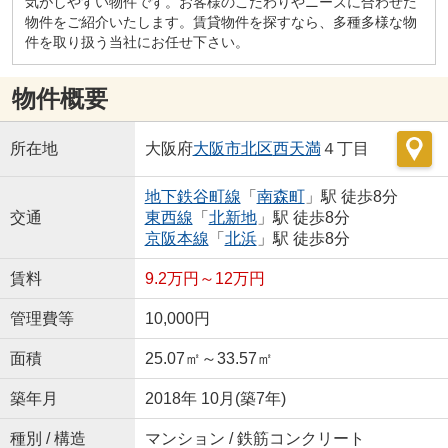
気がしやすい物件です。お客様のこだわりやニーズに合わせた
物件をご紹介いたします。賃貸物件を探すなら、多種多様な物
件を取り扱う当社にお任せ下さい。
物件概要
所在地
大阪府
大阪市北区
西天満
４丁目
地下鉄谷町線
「
南森町
」駅 徒歩8分
交通
東西線
「
北新地
」駅 徒歩8分
京阪本線
「
北浜
」駅 徒歩8分
賃料
9.2万円～12万円
管理費等
10,000円
面積
25.07㎡～33.57㎡
築年月
2018年 10月(築7年)
種別 / 構造
マンション / 鉄筋コンクリート