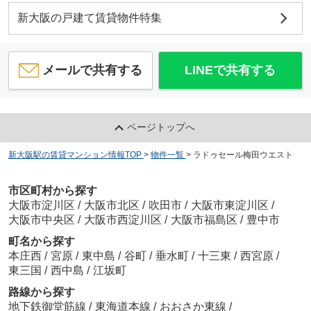
新大阪の戸建て賃貸物件特集
メールで共有する
LINEで共有する
ページトップへ
新大阪駅の賃貸マンション情報TOP
>
物件一覧
>
ラドゥセール梅田ウエスト
市区町村から探す
大阪市淀川区
/
大阪市北区
/
吹田市
/
大阪市東淀川区
/
大阪市中央区
/
大阪市西淀川区
/
大阪市福島区
/
豊中市
町名から探す
本庄西
/
宮原
/
東中島
/
谷町
/
垂水町
/
十三東
/
西宮原
/
東三国
/
西中島
/
江坂町
路線から探す
地下鉄御堂筋線
/
東海道本線
/
おおさか東線
/