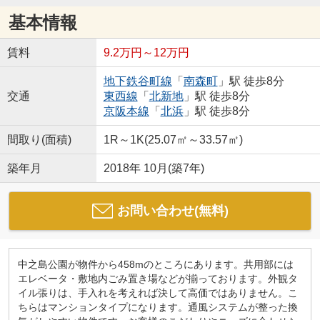
基本情報
賃料
9.2万円～12万円
地下鉄谷町線
「
南森町
」駅 徒歩8分
交通
東西線
「
北新地
」駅 徒歩8分
京阪本線
「
北浜
」駅 徒歩8分
間取り(面積)
1R～1K(25.07㎡～33.57㎡)
築年月
2018年 10月(築7年)
お問い合わせ(無料)
中之島公園が物件から458mのところにあります。共用部には
エレベータ・敷地内ごみ置き場などが揃っております。外観タ
イル張りは、手入れを考えれば決して高価ではありません。こ
ちらはマンションタイプになります。通風システムが整った換