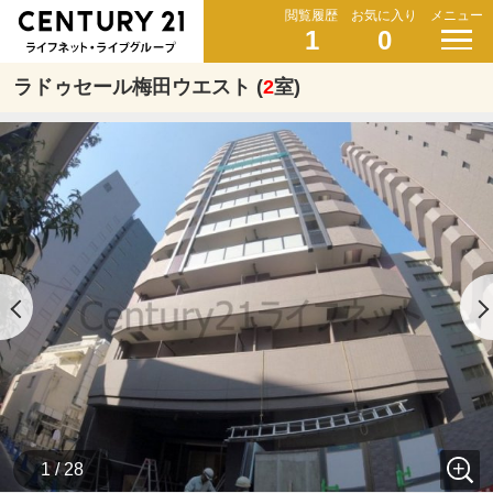
閲覧履歴
お気に入り
メニュー
1
0
ラドゥセール梅田ウエスト (
2
室)
1 / 28