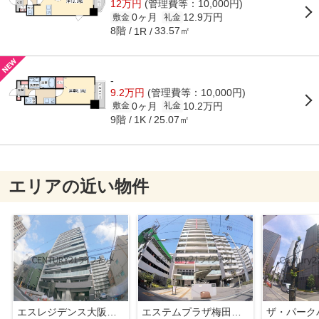
12万円
(管理費等：10,000円)
0ヶ月
12.9万円
敷金
礼金
8階
33.57㎡
1R
-
9.2万円
(管理費等：10,000円)
0ヶ月
10.2万円
敷金
礼金
9階
25.07㎡
1K
エリアの近い物件
エスレジデンス大阪同心
エステムプラザ梅田・中崎町3ツインマークス サウスレジデンス
ザ・パーク