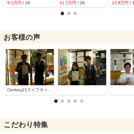
9.1
万
円
/ 1K
11.7
万
円
/ 2K
13.9
万
円
/ 
お客様の声
Century21ライフネット新大阪店
こだわり特集