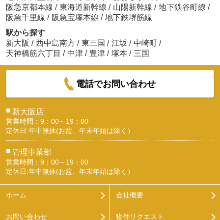
阪急京都本線
/
東海道新幹線
/
山陽新幹線
/
地下鉄谷町線
/
阪急千里線
/
阪急宝塚本線
/
地下鉄堺筋線
駅から探す
新大阪
/
西中島南方
/
東三国
/
江坂
/
中崎町
/
天神橋筋六丁目
/
中津
/
豊津
/
塚本
/
三国
電話でお問い合わせ
■
新大阪店
営業時間：9：00～19：00
定休日:年中無休(お盆、年末年始は除く）
■
管理事業部
営業時間：9：00～19：00
定休日:年中無休(お盆、年末年始は除く）
ホーム
会社概要
お問い合わせ
物件リクエスト