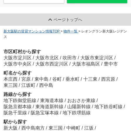
ページトップへ
新大阪駅の賃貸マンション情報TOP
>
物件一覧
>
レオングラン新大阪レジデン
ス
市区町村から探す
大阪市淀川区
/
大阪市北区
/
吹田市
/
大阪市東淀川区
/
大阪市中央区
/
大阪市西淀川区
/
大阪市福島区
/
豊中市
町名から探す
本庄西
/
宮原
/
東中島
/
谷町
/
垂水町
/
十三東
/
西宮原
/
東三国
/
江坂町
/
西中島
路線から探す
地下鉄御堂筋線
/
東海道本線
/
おおさか東線
/
阪急京都本線
/
東海道新幹線
/
山陽新幹線
/
地下鉄谷町線
/
阪急千里線
/
阪急宝塚本線
/
地下鉄堺筋線
駅から探す
新大阪
/
西中島南方
/
東三国
/
中崎町
/
江坂
/