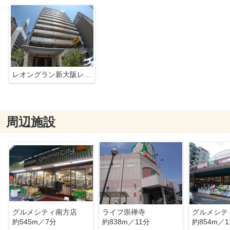
レオングラン新大阪レジデンス
周辺施設
グルメシティ南方店
ライフ崇禅寺
グルメシテ
約545m／7分
約838m／11分
約854m／1