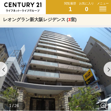
閲覧履歴
お気に入り
メニュー
1
0
レオングラン新大阪レジデンス (
3
室)
1 / 26