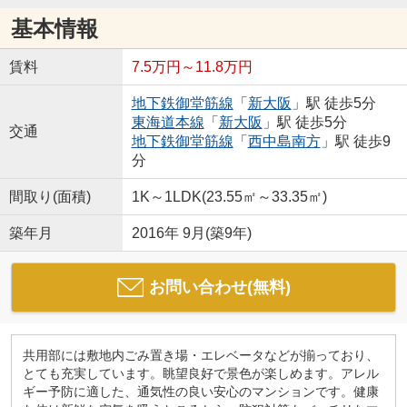
基本情報
賃料
7.5万円～11.8万円
地下鉄御堂筋線
「
新大阪
」駅 徒歩5分
東海道本線
「
新大阪
」駅 徒歩5分
交通
地下鉄御堂筋線
「
西中島南方
」駅 徒歩9
分
間取り(面積)
1K～1LDK(23.55㎡～33.35㎡)
築年月
2016年 9月(築9年)
お問い合わせ(無料)
共用部には敷地内ごみ置き場・エレベータなどが揃っており、
とても充実しています。眺望良好で景色が楽しめます。アレル
ギー予防に適した、通気性の良い安心のマンションです。健康