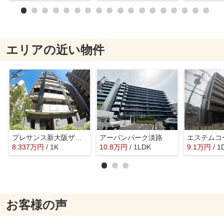
エリアの近い物件
プレサンス新大阪ザ・デイズ
アーバンパーク淡路
8.337
万
円
/ 1K
10.8
万
円
/ 1LDK
9.1
万
円
/ 1
お客様の声