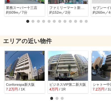
業務スーパー十三店
ファミリーマート新北野一丁目店
セブンーイ
約509m／7分
約152m／2分
約260m／
エリアの近い物件
Conforespa新大阪
ビジネスVIP第二新大阪
シャトー中
7.2
万
円
/ 1K
4
万
円
/ 1R
7.2
万
円
/ 1