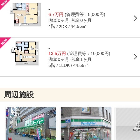
-
6.7万円
(管理費等：8,000円)
0ヶ月
0ヶ月
敷金
礼金
4階
44.55㎡
2DK
-
13.5万円
(管理費等：10,000円)
0ヶ月
1ヶ月
敷金
礼金
5階
44.55㎡
1LDK
周辺施設