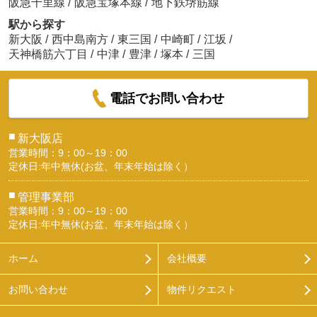
阪急千里線
/
阪急宝塚本線
/
地下鉄堺筋線
駅から探す
新大阪
/
西中島南方
/
東三国
/
中崎町
/
江坂
/
天神橋筋六丁目
/
中津
/
豊津
/
塚本
/
三国
電話でお問い合わせ
■
新大阪店
営業時間：9：00～19：00
定休日:年中無休(お盆、年末年始は除く）
■
管理事業部
営業時間：9：00～19：00
定休日:年中無休(お盆、年末年始は除く）
ホーム
会社概要
お問い合わせ
物件リクエスト