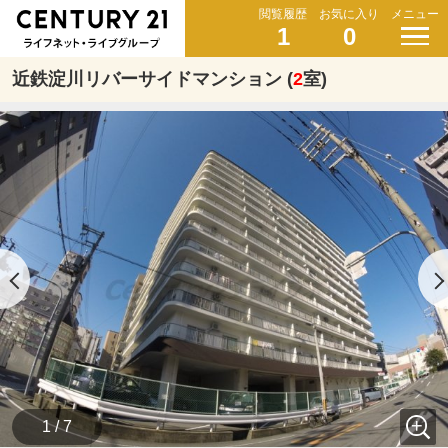
閲覧履歴
お気に入り
メニュー
1
0
近鉄淀川リバーサイドマンション (
2
室)
1 / 7