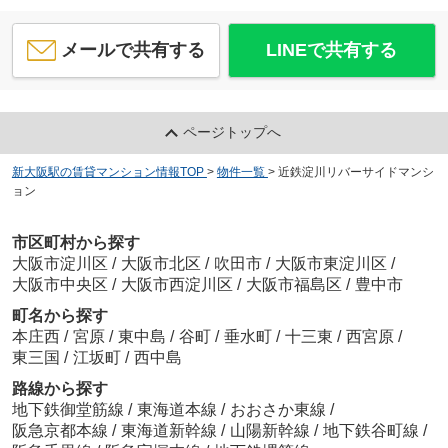
メールで共有する
LINEで共有する
ページトップへ
新大阪駅の賃貸マンション情報TOP
>
物件一覧
>
近鉄淀川リバーサイドマンシ
ョン
市区町村から探す
大阪市淀川区
/
大阪市北区
/
吹田市
/
大阪市東淀川区
/
大阪市中央区
/
大阪市西淀川区
/
大阪市福島区
/
豊中市
町名から探す
本庄西
/
宮原
/
東中島
/
谷町
/
垂水町
/
十三東
/
西宮原
/
東三国
/
江坂町
/
西中島
路線から探す
地下鉄御堂筋線
/
東海道本線
/
おおさか東線
/
阪急京都本線
/
東海道新幹線
/
山陽新幹線
/
地下鉄谷町線
/