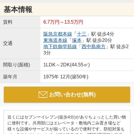
基本情報
賃料
6.7万円～13.5万円
阪急京都本線
「
十三
」駅 徒歩4分
東海道本線
「
塚本
」駅 徒歩20分
交通
地下鉄御堂筋線
「
西中島南方
」駅 徒歩2
3分
間取り(面積)
1LDK～2DK(44.55㎡)
築年月
1975年 12月(築50年)
お問い合わせ(無料)
近くにはセブンーイレブン(徒歩4分)がありちょっとした買い物
に便利です。共用部にはエレベータ・敷地内ごみ置き場など
様々な設備やサービスが揃っているので便利です。防犯対策も