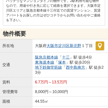
バッチリなマンションタイプの物件です。2駅利用可能な物件
なので、用途や行き先に応じて経路を選択できます。大阪市淀
川区エリアと阪急京都本線十三付近での賃貸マンション、賃貸
アパートをお探しの方はぜひコチラからお問い合わせやご連絡
を下さい。
物件概要
所在地
大阪府
大阪市淀川区
新北野
１丁目
阪急京都本線
「
十三
」駅 徒歩4分
東海道本線
「
塚本
」駅 徒歩20分
交通
地下鉄御堂筋線
「
西中島南方
」駅 徒歩2
3分
賃料
6.7万円～13.5万円
管理費等
8,000円～10,000円
面積
44.55㎡