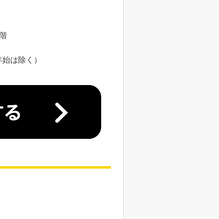
8階
年始は除く）