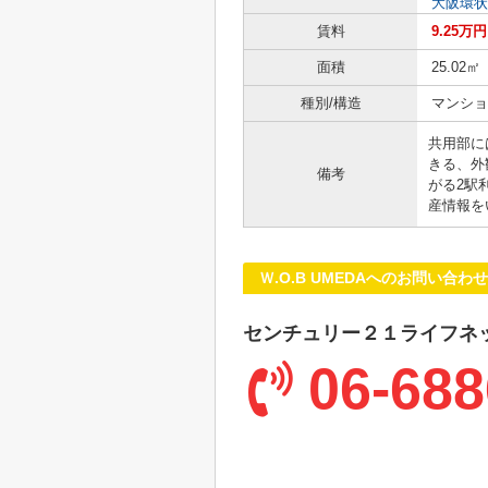
大阪環状
賃料
9.25万円
面積
25.02㎡
種別/構造
マンショ
共用部に
きる、外
備考
がる2駅
産情報を
Ｗ.O.B UMEDAへのお問い合わせ
センチュリー２１ライフネ
06-688