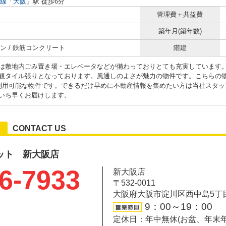
線
「
大阪
」駅 徒歩6分
管理費＋共益費
築年月(築年数)
ン / 鉄筋コンクリート
階建
は敷地内ごみ置き場・エレベータなどが備わっておりとても充実しています
観タイル張りとなっております。風通しのよさが魅力の物件です。こちらの
利用可能な物件です。できるだけ早めに不動産情報を集めたい方は当社スタッ
いち早くお届けします。
CONTACT US
ット 新大阪店
6-7933
新大阪店
〒532-0011
大阪府大阪市淀川区西中島5丁目6-
9：00～19：00
定休日：年中無休(お盆、年末