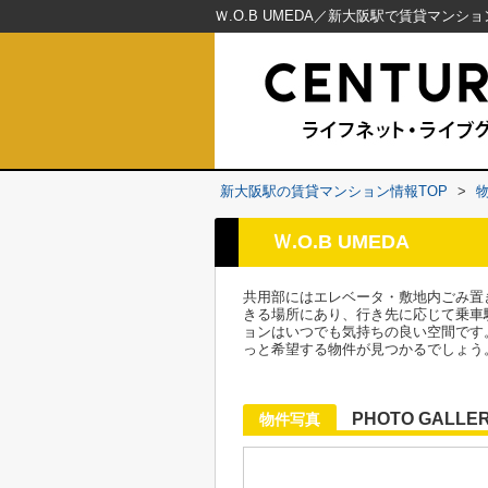
新大阪駅の賃貸マンション情報TOP
>
Ｗ.O.B UMEDA
共用部にはエレベータ・敷地内ごみ置
きる場所にあり、行き先に応じて乗車
ョンはいつでも気持ちの良い空間です
っと希望する物件が見つかるでしょう
PHOTO GALLE
物件写真