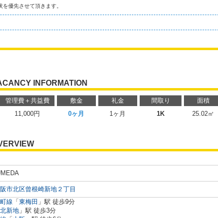
状を優先させて頂きます。
ACANCY INFORMATION
管理費＋共益費
敷金
礼金
間取り
面積
11,000円
0ヶ月
1ヶ月
1K
25.02㎡
VERVIEW
UMEDA
阪市北区曾根崎新地２丁目
町線
「
東梅田
」駅 徒歩9分
北新地
」駅 徒歩3分