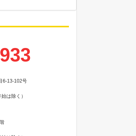
7933
13-102号
年始は除く）
8階