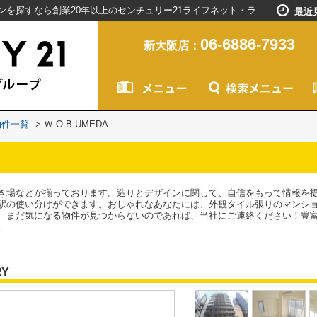
Ｗ.O.B UMEDA／新大阪駅で賃貸マンションを探すなら創業20年以上のセンチュリー21ライフネット・ライブグループ
最近
06-6886-7933
新大阪店：
物件一覧
>
Ｗ.O.B UMEDA
き場などが揃っております。造りとデザインに関して、自信をもって情報を提
駅の使い分けができます。おしゃれなあなたには、外観タイル張りのマンシ
。まだ気になる物件が見つからないのであれば、当社にご連絡ください！豊
。
RY