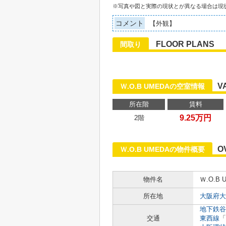
※写真や図と実際の現状とが異なる場合は現
コメント
【外観】
FLOOR PLANS
間取り
V
Ｗ.O.B UMEDAの空室情報
所在階
賃料
9.25万円
2階
O
Ｗ.O.B UMEDAの物件概要
物件名
Ｗ.O.B 
所在地
大阪府大
地下鉄谷
交通
東西線
「