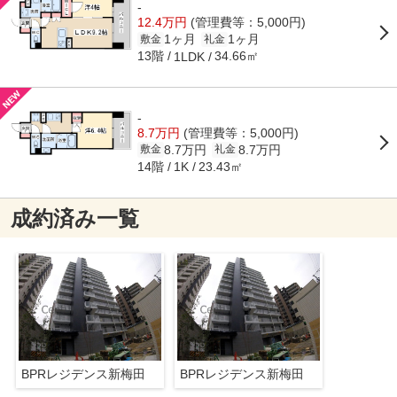
-
12.4万円
(管理費等：5,000円)
1ヶ月
1ヶ月
敷金
礼金
13階
34.66㎡
1LDK
-
8.7万円
(管理費等：5,000円)
8.7万円
8.7万円
敷金
礼金
14階
23.43㎡
1K
成約済み一覧
BPRレジデンス新梅田
BPRレジデンス新梅田