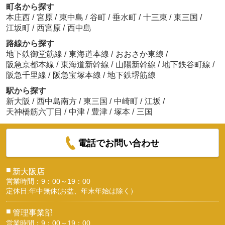
町名から探す
本庄西
/
宮原
/
東中島
/
谷町
/
垂水町
/
十三東
/
東三国
/
江坂町
/
西宮原
/
西中島
路線から探す
地下鉄御堂筋線
/
東海道本線
/
おおさか東線
/
阪急京都本線
/
東海道新幹線
/
山陽新幹線
/
地下鉄谷町線
/
阪急千里線
/
阪急宝塚本線
/
地下鉄堺筋線
駅から探す
新大阪
/
西中島南方
/
東三国
/
中崎町
/
江坂
/
天神橋筋六丁目
/
中津
/
豊津
/
塚本
/
三国
電話でお問い合わせ
■
新大阪店
営業時間：9：00～19：00
定休日:年中無休(お盆、年末年始は除く）
■
管理事業部
営業時間：9：00～19：00