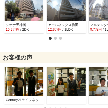
ジオナ天神橋
アーバネックス梅田中崎町2
10.5
万
円
/ 2DK
12.8
万
円
/ 1LDK
9.7
万
円
/ 1
お客様の声
Century21ライフネット新大阪店