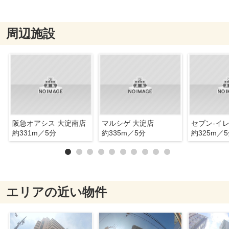
周辺施設
阪急オアシス 大淀南店
マルシゲ 大淀店
約331m／5分
約335m／5分
約325m／
エリアの近い物件