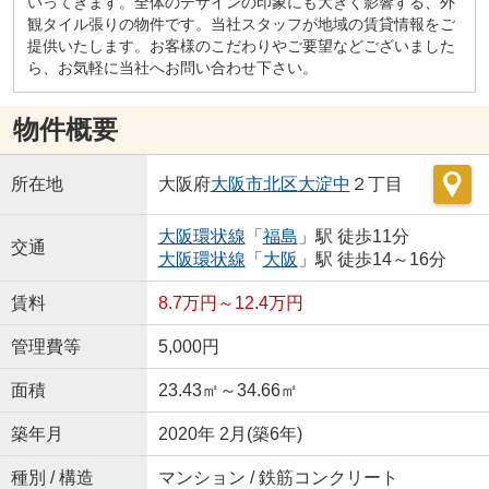
いってきます。全体のデザインの印象にも大きく影響する、外
観タイル張りの物件です。当社スタッフが地域の賃貸情報をご
提供いたします。お客様のこだわりやご要望などございました
ら、お気軽に当社へお問い合わせ下さい。
物件概要
所在地
大阪府
大阪市北区
大淀中
２丁目
大阪環状線
「
福島
」駅 徒歩11分
交通
大阪環状線
「
大阪
」駅 徒歩14～16分
賃料
8.7万円～12.4万円
管理費等
5,000円
面積
23.43㎡～34.66㎡
築年月
2020年 2月(築6年)
種別 / 構造
マンション / 鉄筋コンクリート