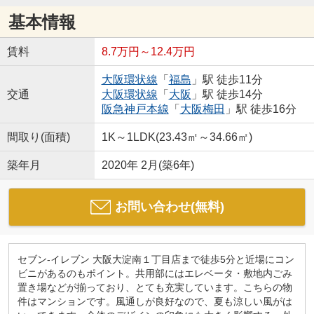
基本情報
賃料
8.7万円～12.4万円
大阪環状線
「
福島
」駅 徒歩11分
交通
大阪環状線
「
大阪
」駅 徒歩14分
阪急神戸本線
「
大阪梅田
」駅 徒歩16分
間取り(面積)
1K～1LDK(23.43㎡～34.66㎡)
築年月
2020年 2月(築6年)
お問い合わせ(無料)
セブン-イレブン 大阪大淀南１丁目店まで徒歩5分と近場にコン
ビニがあるのもポイント。共用部にはエレベータ・敷地内ごみ
置き場などが揃っており、とても充実しています。こちらの物
件はマンションです。風通しが良好なので、夏も涼しい風がは