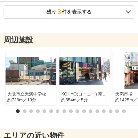
3
残り
件を表示する
周辺施設
大阪市立天満中学校
KOHYO(コーヨー) 南森町店
天満市場
約723m／10分
約354m／5分
約1425m／
エリアの近い物件