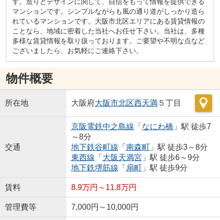
す。造りとデザインに関して、自信をもって情報を提供できる
マンションです。シンプルながらも風の通り道がしっかり造ら
れているマンションです。大阪市北区エリアにある賃貸情報の
ことなら、地域に密着した当社へお任せ下さい。当社は、多種
多様な賃貸情報を取り扱っております。ご要望や不明な点など
ございましたら、お気軽にご連絡下さい。
物件概要
所在地
大阪府
大阪市北区
西天満
５丁目
京阪電鉄中之島線
「
なにわ橋
」駅 徒歩7
～8分
交通
地下鉄谷町線
「
南森町
」駅 徒歩3～8分
東西線
「
大阪天満宮
」駅 徒歩6～9分
地下鉄堺筋線
「
扇町
」駅 徒歩9分
賃料
8.9万円～11.8万円
管理費等
7,000円～10,000円