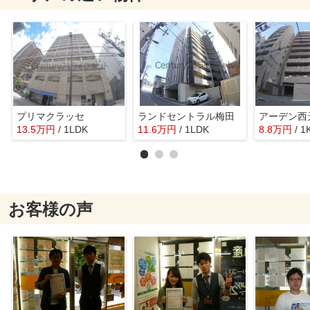
プリマクラッセ
ランドセントラル梅田
アーデン西
13.5
万
円
/ 1LDK
11.6
万
円
/ 1LDK
8.8
万
円
/ 1
お客様の声