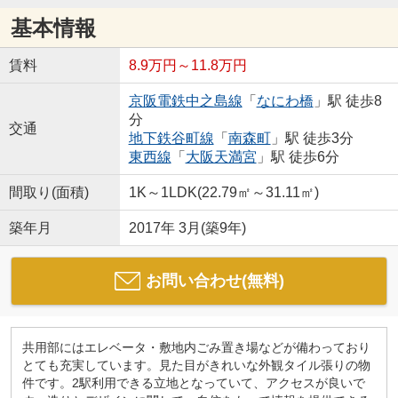
基本情報
賃料
8.9万円～11.8万円
京阪電鉄中之島線
「
なにわ橋
」駅 徒歩8
分
交通
地下鉄谷町線
「
南森町
」駅 徒歩3分
東西線
「
大阪天満宮
」駅 徒歩6分
間取り(面積)
1K～1LDK(22.79㎡～31.11㎡)
築年月
2017年 3月(築9年)
お問い合わせ(無料)
共用部にはエレベータ・敷地内ごみ置き場などが備わっており
とても充実しています。見た目がきれいな外観タイル張りの物
件です。2駅利用できる立地となっていて、アクセスが良いで