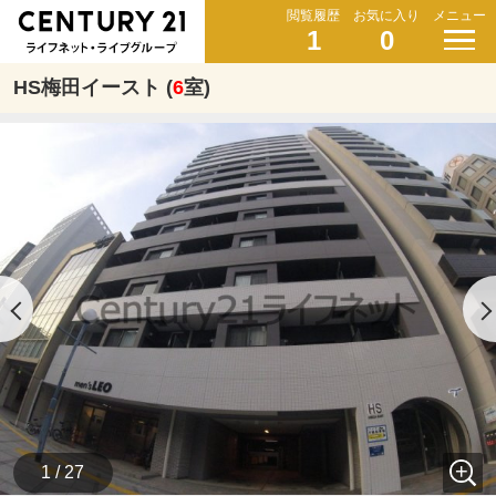
閲覧履歴
お気に入り
メニュー
1
0
HS梅田イースト (
6
室)
1 / 27