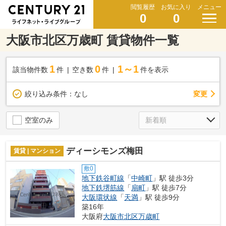
閲覧履歴
お気に入り
メニュー
0
0
大阪市北区万歳町 賃貸物件一覧
1
0
1～1
該当物件数
件
空き数
件
件を表示
変更
絞り込み条件：
なし
空室のみ
ディーシモンズ梅田
賃貸 | マンション
敷0
地下鉄谷町線
「
中崎町
」駅 徒歩3分
地下鉄堺筋線
「
扇町
」駅 徒歩7分
大阪環状線
「
天満
」駅 徒歩9分
築16年
大阪府
大阪市北区
万歳町