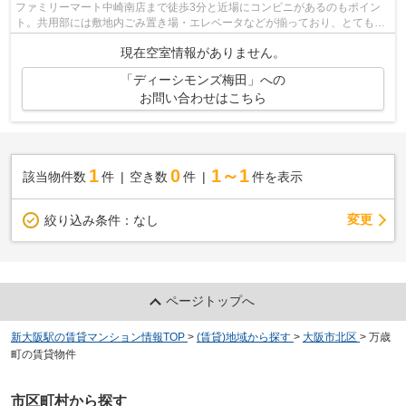
ファミリーマート中崎南店まで徒歩3分と近場にコンビニがあるのもポイン
ト。共用部には敷地内ごみ置き場・エレベータなどが揃っており、とても充
実しています。こちらの物件はマンショ...
現在空室情報がありません。
「ディーシモンズ梅田」への
お問い合わせはこちら
1
0
1～1
該当物件数
件
空き数
件
件を表示
変更
絞り込み条件：
なし
ページトップへ
新大阪駅の賃貸マンション情報TOP
>
(賃貸)地域から探す
>
大阪市北区
>
万歳
町の賃貸物件
市区町村から探す