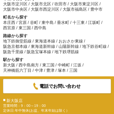
大阪市淀川区
/
大阪市北区
/
吹田市
/
大阪市東淀川区
/
大阪市中央区
/
大阪市西淀川区
/
大阪市福島区
/
豊中市
町名から探す
本庄西
/
宮原
/
谷町
/
東中島
/
垂水町
/
十三東
/
江坂町
/
西宮原
/
東三国
/
西中島
路線から探す
地下鉄御堂筋線
/
東海道本線
/
おおさか東線
/
阪急京都本線
/
東海道新幹線
/
山陽新幹線
/
地下鉄谷町線
/
阪急千里線
/
阪急宝塚本線
/
地下鉄堺筋線
駅から探す
新大阪
/
西中島南方
/
東三国
/
中崎町
/
江坂
/
天神橋筋六丁目
/
中津
/
豊津
/
塚本
/
三国
電話でお問い合わせ
■
新大阪店
営業時間：9：00～19：00
定休日:年中無休(お盆、年末年始は除く）