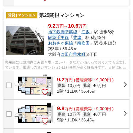
第25関根マンション
賃貸 | マンション
9.2
10.6
万円～
万円
地下鉄御堂筋線
「
江坂
」駅 徒歩8分
阪急千里線
「
豊津
」駅 徒歩9分
おおさか東線
「
南吹田
」駅 徒歩18分
築8年 / 36.45㎡
大阪府
吹田市
垂水町
３丁目
共用部には敷地内ごみ置き場・エレベータなどが備わっておりとても充実し
ています。風通しの良いマンションは利便性が高く好条件です。目的に応じ
て駅を選べることが、2駅利用できるこ...
9.2
万
円
(管理費等：9,000円 )
10万円
40万円
敷金
礼金
2階 / 1LDK / 36.45㎡
9.8
万
円
(管理費等：9,000円 )
10万円
40万円
敷金
礼金
5階 / 1LDK / 36.45㎡