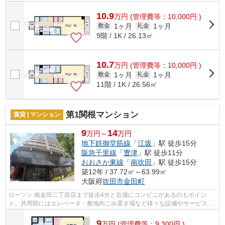
す。通風良好な物件です。造りとデザ...
10.9
万
円
(管理費等：10,000円 )
1ヶ月
1ヶ月
敷金
礼金
9階 / 1K / 26.13㎡
10.7
万
円
(管理費等：10,000円 )
1ヶ月
1ヶ月
敷金
礼金
11階 / 1K / 26.56㎡
第1関根マンション
賃貸 | マンション
9
14
万円～
万円
地下鉄御堂筋線
「
江坂
」駅 徒歩15分
阪急千里線
「
豊津
」駅 徒歩11分
おおさか東線
「
南吹田
」駅 徒歩15分
築12年 / 37.72㎡～63.99㎡
大阪府
吹田市
金田町
ローソン 南金田二丁目店まで徒歩4分と近場にコンビニがあるのもポイン
ト。共用部にはエレベータ・敷地内ごみ置き場など様々な設備やサービスが
揃っているので便利です。こちらの物件...
9
万
円
(管理費等：9,300円 )