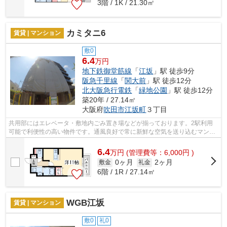
3階 / 1K / 21.30㎡
カミタニ6
賃貸 | マンション
敷0
6.4
万円
地下鉄御堂筋線
「
江坂
」駅 徒歩9分
阪急千里線
「
関大前
」駅 徒歩12分
北大阪急行電鉄
「
緑地公園
」駅 徒歩12分
築20年 / 27.14㎡
大阪府
吹田市
江坂町
３丁目
共用部にはエレベータ・敷地内ごみ置き場などが揃っております。2駅利用
可能で利便性の高い物件です。通風良好で常に新鮮な空気を送り込むマンシ
ョンをご案内します。こちらはマンショ...
6.4
万
円
(管理費等：6,000円 )
0ヶ月
2ヶ月
敷金
礼金
6階 / 1R / 27.14㎡
WGB江坂
賃貸 | マンション
敷0
礼0