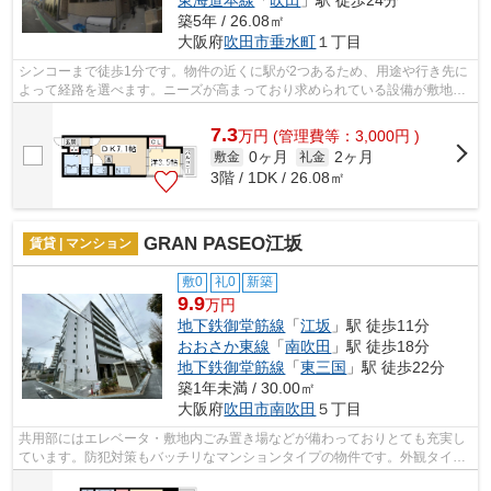
東海道本線
「
吹田
」駅 徒歩24分
築5年 / 26.08㎡
大阪府
吹田市
垂水町
１丁目
シンコーまで徒歩1分です。物件の近くに駅が2つあるため、用途や行き先に
よって経路を選べます。ニーズが高まっており求められている設備が敷地内
ごみ置き場です。こちらの物件はアパ...
7.3
万
円
(管理費等：3,000円 )
0ヶ月
2ヶ月
敷金
礼金
3階 / 1DK / 26.08㎡
GRAN PASEO江坂
賃貸 | マンション
敷0
礼0
新築
9.9
万円
地下鉄御堂筋線
「
江坂
」駅 徒歩11分
おおさか東線
「
南吹田
」駅 徒歩18分
地下鉄御堂筋線
「
東三国
」駅 徒歩22分
築1年未満 / 30.00㎡
大阪府
吹田市
南吹田
５丁目
共用部にはエレベータ・敷地内ごみ置き場などが備わっておりとても充実し
ています。防犯対策もバッチリなマンションタイプの物件です。外観タイル
張りの物件は、素敵でオシャレです。2...