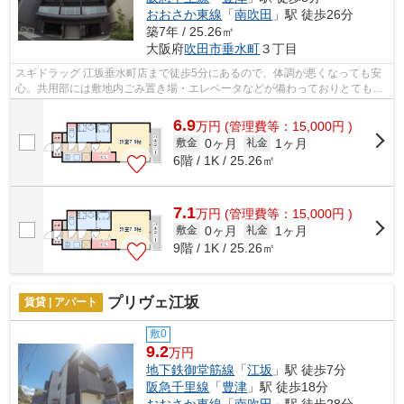
おおさか東線
「
南吹田
」駅 徒歩26分
築7年 / 25.26㎡
大阪府
吹田市
垂水町
３丁目
スギドラッグ 江坂垂水町店まで徒歩5分にあるので、体調が悪くなっても安
心。共用部には敷地内ごみ置き場・エレベータなどが備わっておりとても充
実しています。こちらの物件、通風良...
6.9
万
円
(管理費等：15,000円 )
0ヶ月
1ヶ月
敷金
礼金
6階 / 1K / 25.26㎡
7.1
万
円
(管理費等：15,000円 )
0ヶ月
1ヶ月
敷金
礼金
9階 / 1K / 25.26㎡
プリヴェ江坂
賃貸 | アパート
敷0
9.2
万円
地下鉄御堂筋線
「
江坂
」駅 徒歩7分
阪急千里線
「
豊津
」駅 徒歩18分
おおさか東線
「
南吹田
」駅 徒歩28分