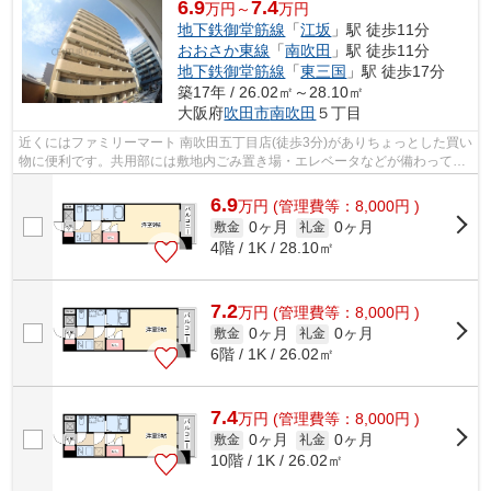
6.9
7.4
万円～
万円
地下鉄御堂筋線
「
江坂
」駅 徒歩11分
おおさか東線
「
南吹田
」駅 徒歩11分
地下鉄御堂筋線
「
東三国
」駅 徒歩17分
築17年 / 26.02㎡～28.10㎡
大阪府
吹田市
南吹田
５丁目
近くにはファミリーマート 南吹田五丁目店(徒歩3分)がありちょっとした買い
物に便利です。共用部には敷地内ごみ置き場・エレベータなどが備わってお
りとても充実しています。外観タイ...
6.9
万
円
(管理費等：8,000円 )
0ヶ月
0ヶ月
敷金
礼金
4階 / 1K / 28.10㎡
7.2
万
円
(管理費等：8,000円 )
0ヶ月
0ヶ月
敷金
礼金
6階 / 1K / 26.02㎡
7.4
万
円
(管理費等：8,000円 )
0ヶ月
0ヶ月
敷金
礼金
10階 / 1K / 26.02㎡