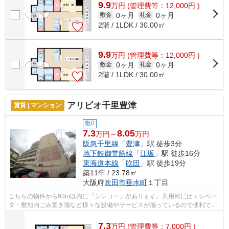
9.9
万
円
(管理費等：12,000円 )
0ヶ月
0ヶ月
敷金
礼金
2階 / 1LDK / 30.00㎡
9.9
万
円
(管理費等：12,000円 )
0ヶ月
0ヶ月
敷金
礼金
2階 / 1LDK / 30.00㎡
アリビオ千里豊津
賃貸 | マンション
敷0
7.3
8.05
万円～
万円
阪急千里線
「
豊津
」駅 徒歩3分
地下鉄御堂筋線
「
江坂
」駅 徒歩16分
東海道本線
「
吹田
」駅 徒歩19分
築11年 / 23.78㎡
大阪府
吹田市
垂水町
１丁目
こちらの物件から93m以内に「シンコー」があります。共用部にはエレベー
タ・敷地内ごみ置き場など様々な設備やサービスが揃っているので便利で
す。防犯対策もバッチリなマンションタイ...
7.3
万
円
(管理費等：7,000円 )