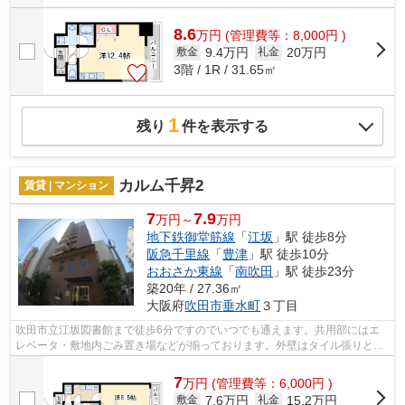
8.6
万
円
(管理費等：8,000円 )
9.4万円
20万円
敷金
礼金
3階 / 1R / 31.65㎡
1
残り
件を表示する
カルム千昇2
賃貸 | マンション
7
7.9
万円～
万円
地下鉄御堂筋線
「
江坂
」駅 徒歩8分
阪急千里線
「
豊津
」駅 徒歩10分
おおさか東線
「
南吹田
」駅 徒歩23分
築20年 / 27.36㎡
大阪府
吹田市
垂水町
３丁目
吹田市立江坂図書館まで徒歩6分ですのでいつでも通えます。共用部にはエ
レベータ・敷地内ごみ置き場などが揃っております。外壁はタイル張りとな
っていて、印象的な外観です。通風良好...
7
万
円
(管理費等：6,000円 )
7.6万円
15.2万円
敷金
礼金