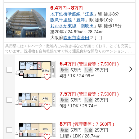
6.4
8
万円～
万円
地下鉄御堂筋線
「
江坂
」駅 徒歩8分
阪急千里線
「
豊津
」駅 徒歩10分
おおさか東線
「
南吹田
」駅 徒歩15分
築20年 / 24.99㎡～28.74㎡
大阪府
吹田市
南金田
２丁目
共用部にはエレベータ・敷地内ごみ置き場などが揃っており、とても充実し
ています。洗濯物も自然乾燥ですぐ乾く通風良好な間取りのマンション。2
駅利用可能でとても利便性の高いマンシ...
6.4
万
円
(管理費等：7,500円 )
5万円
25万円
敷金
礼金
4階 / 1K / 24.99㎡
7.5
万
円
(管理費等：7,500円 )
5万円
25万円
敷金
礼金
9階 / 1DK / 28.74㎡
8
万
円
(管理費等：7,500円 )
5万円
25万円
敷金
礼金
11階 / 1DK / 28.74㎡