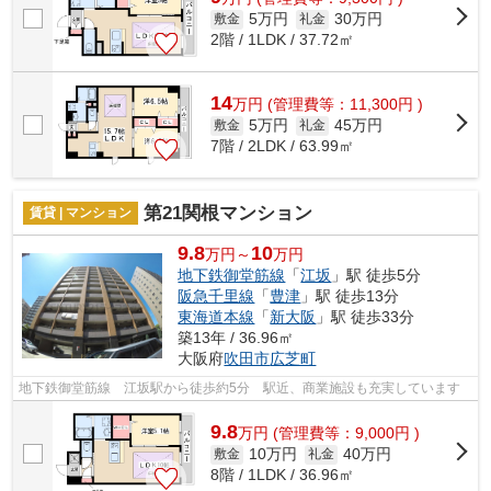
5万円
30万円
敷金
礼金
2階 / 1LDK / 37.72㎡
14
万
円
(管理費等：11,300円 )
5万円
45万円
敷金
礼金
7階 / 2LDK / 63.99㎡
第21関根マンション
賃貸 | マンション
9.8
10
万円～
万円
地下鉄御堂筋線
「
江坂
」駅 徒歩5分
阪急千里線
「
豊津
」駅 徒歩13分
東海道本線
「
新大阪
」駅 徒歩33分
築13年 / 36.96㎡
大阪府
吹田市
広芝町
地下鉄御堂筋線 江坂駅から徒歩約5分 駅近、商業施設も充実しています
9.8
万
円
(管理費等：9,000円 )
10万円
40万円
敷金
礼金
8階 / 1LDK / 36.96㎡