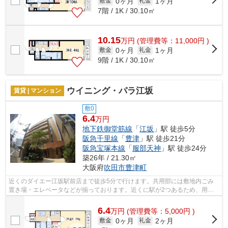
0ヶ月
1ヶ月
敷金
礼金
7階 / 1K / 30.10㎡
10.15
万
円
(管理費等：11,000円 )
0ヶ月
1ヶ月
敷金
礼金
9階 / 1K / 30.10㎡
ウイニング・パラ江坂
賃貸 | マンション
敷0
6.4
万円
地下鉄御堂筋線
「
江坂
」駅 徒歩5分
阪急千里線
「
豊津
」駅 徒歩21分
阪急宝塚本線
「
服部天神
」駅 徒歩24分
築26年 / 21.30㎡
大阪府
吹田市
豊津町
近くのダイエー江坂駅前店まで徒歩5分で行けます。共用部には敷地内ごみ
置き場・エレベータなどが揃っております。近くに駅が2つあるため、用途
や行き先に応じて駅を選べる物件です。...
6.4
万
円
(管理費等：5,000円 )
0ヶ月
2ヶ月
敷金
礼金