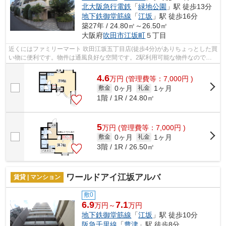
北大阪急行電鉄
「
緑地公園
」駅 徒歩13分
地下鉄御堂筋線
「
江坂
」駅 徒歩16分
築27年 / 24.80㎡～26.50㎡
大阪府
吹田市
江坂町
５丁目
近くにはファミリーマート 吹田江坂五丁目店(徒歩4分)がありちょっとした買
い物に便利です。物件は通風良好な空間です。2駅利用可能な物件なので、
交通経路を選ぶことができます。造り...
4.6
万
円
(管理費等：7,000円 )
0ヶ月
1ヶ月
敷金
礼金
1階 / 1R / 24.80㎡
5
万
円
(管理費等：7,000円 )
0ヶ月
1ヶ月
敷金
礼金
3階 / 1R / 26.50㎡
ワールドアイ江坂アルバ
賃貸 | マンション
敷0
6.9
7.1
万円～
万円
地下鉄御堂筋線
「
江坂
」駅 徒歩10分
阪急千里線
「
豊津
」駅 徒歩8分