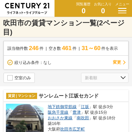
閲覧履歴
お気に入り
メニュー
0
0
吹田市の賃貸マンション一覧(2ページ
目)
246
461
31～60
該当物件数
件
空き数
件
件を表示
変更
絞り込み条件：
なし
空室のみ
サンレムート江坂セカンド
賃貸 | マンション
地下鉄御堂筋線
「
江坂
」駅 徒歩3分
阪急千里線
「
豊津
」駅 徒歩15分
おおさか東線
「
南吹田
」駅 徒歩18分
築16年
大阪府
吹田市
広芝町