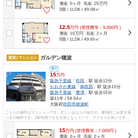
0ヶ月
25万円
敷金
礼金
3階 / 1LDK / 49.08㎡
12.5
万
円
(管理費等：9,000円 )
10万円
2ヶ月
敷金
礼金
5階 / 1LDK / 49.65㎡
ガルデン穂波
賃貸 | マンション
敷0
15
万円
阪急千里線
「
吹田
」駅 徒歩12分
おおさか東線
「
南吹田
」駅 徒歩15分
阪急千里線
「
豊津
」駅 徒歩15分
築11年 / 59.54㎡
大阪府
吹田市
穂波町
こちらの物件はマンションです。忙しいあなたの味方の、敷地内ごみ置き場
つきの物件です。2駅利用できる立地となっていて、アクセスが良いです。
できるだけ早めに不動産情報を集めたい...
15
万
円
(管理費等：7,000円 )
0ヶ月
2ヶ月
敷金
礼金