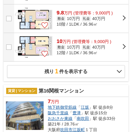
9.8
万
円
(管理費等：9,000円 )
10万円
40万円
敷金
礼金
10階 / 1LDK / 36.96㎡
10
万
円
(管理費等：9,000円 )
10万円
40万円
敷金
礼金
12階 / 1LDK / 36.96㎡
1
残り
件を表示する
第16関根マンション
賃貸 | マンション
7
万円
地下鉄御堂筋線
「
江坂
」駅 徒歩8分
阪急千里線
「
豊津
」駅 徒歩15分
おおさか東線
「
南吹田
」駅 徒歩33分
築21年 / 28.76㎡
大阪府
吹田市
江坂町
１丁目