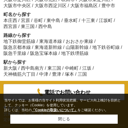
大阪市中央区
/
大阪市西淀川区
/
大阪市福島区
/
豊中市
町名から探す
本庄西
/
宮原
/
谷町
/
東中島
/
垂水町
/
十三東
/
江坂町
/
西宮原
/
東三国
/
西中島
路線から探す
地下鉄御堂筋線
/
東海道本線
/
おおさか東線
/
阪急京都本線
/
東海道新幹線
/
山陽新幹線
/
地下鉄谷町線
/
阪急千里線
/
阪急宝塚本線
/
地下鉄堺筋線
駅から探す
新大阪
/
西中島南方
/
東三国
/
中崎町
/
江坂
/
天神橋筋六丁目
/
中津
/
豊津
/
塚本
/
三国
電話でお問い合わせ
当サイトでは、お客様の当サイト利用状況把握、サービス向上検討を目的と
して、クッキー（Cookie）を使用しています。
■
新大阪店
詳しくは、当社の
「Cookieの取扱いについて」
をご確認ください。
営業時間：9：00～19：00
閉じる
定休日:年中無休(お盆、年末年始は除く）