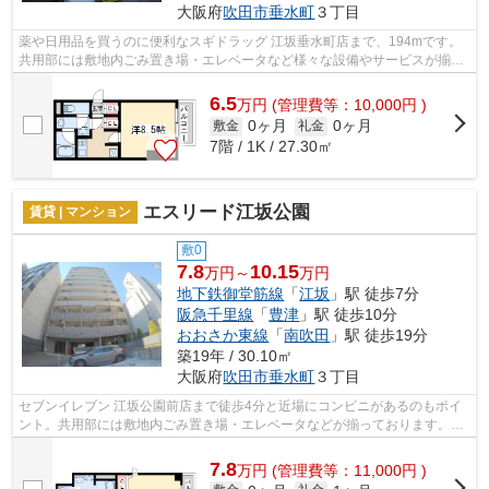
大阪府
吹田市
垂水町
３丁目
薬や日用品を買うのに便利なスギドラッグ 江坂垂水町店まで、194mです。
共用部には敷地内ごみ置き場・エレベータなど様々な設備やサービスが揃っ
ているので便利です。こちらの物件はマ...
6.5
万
円
(管理費等：10,000円 )
0ヶ月
0ヶ月
敷金
礼金
7階 / 1K / 27.30㎡
エスリード江坂公園
賃貸 | マンション
敷0
7.8
10.15
万円～
万円
地下鉄御堂筋線
「
江坂
」駅 徒歩7分
阪急千里線
「
豊津
」駅 徒歩10分
おおさか東線
「
南吹田
」駅 徒歩19分
築19年 / 30.10㎡
大阪府
吹田市
垂水町
３丁目
セブンイレブン 江坂公園前店まで徒歩4分と近場にコンビニがあるのもポイ
ント。共用部には敷地内ごみ置き場・エレベータなどが揃っております。こ
ちらのマンションは2駅が近くにあり便...
7.8
万
円
(管理費等：11,000円 )