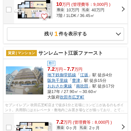
10
万
円
(管理費等：9,000円 )
10万円
40万円
敷金
礼金
7階 / 1LDK / 36.45㎡
1
残り
件を表示する
サンレムート江坂ファースト
賃貸 | マンション
敷0
7.2
7.7
万円～
万円
地下鉄御堂筋線
「
江坂
」駅 徒歩4分
阪急千里線
「
豊津
」駅 徒歩15分
おおさか東線
「
南吹田
」駅 徒歩17分
築17年 / 27.90㎡～30.60㎡
大阪府
吹田市
広芝町
セブンイレブン 吹田広芝町店まで徒歩1分と近場にコンビニがあるのもポイ
ント。共用部にはエレベータ・敷地内ごみ置き場などが揃っており、とても
充実しています。付近に駅が2つあるの...
7.2
万
円
(管理費等：8,000円 )
0ヶ月
2ヶ月
敷金
礼金