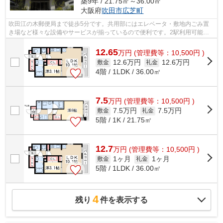
築9年 / 21.75㎡～36.00㎡
大阪府
吹田市
広芝町
吹田江の木郵便局まで徒歩5分です。共用部にはエレベータ・敷地内ごみ置
き場など様々な設備やサービスが揃っているので便利です。2駅利用可能で
アクセスの良い物件です。眺望良好な物...
12.65
万
円
(管理費等：10,500円 )
12.6万円
12.6万円
敷金
礼金
4階 / 1LDK / 36.00㎡
7.5
万
円
(管理費等：10,500円 )
7.5万円
7.5万円
敷金
礼金
5階 / 1K / 21.75㎡
12.7
万
円
(管理費等：10,500円 )
1ヶ月
1ヶ月
敷金
礼金
5階 / 1LDK / 36.00㎡
4
残り
件を表示する