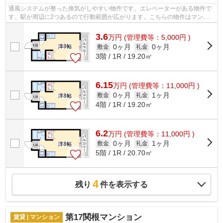
通風システムが整った換気がしやすい物件です。エレベーターがある物件で
す。駅が周辺に2つあるので行動範囲が広がります。こちらの物件はマンシ
ョンです。吹田市エリアにある賃貸情報...
3.6
万
円
(管理費等：5,000円 )
0ヶ月
0ヶ月
敷金
礼金
3階 / 1R / 19.20㎡
6.15
万
円
(管理費等：11,000円 )
0ヶ月
1ヶ月
敷金
礼金
4階 / 1R / 19.20㎡
6.2
万
円
(管理費等：11,000円 )
0ヶ月
1ヶ月
敷金
礼金
5階 / 1R / 20.70㎡
4
残り
件を表示する
第17関根マンション
賃貸 | マンション