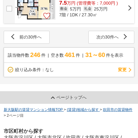
7.5
万
円
(管理費等：7,000円 )
5万円
25万円
敷金
礼金
7階 / 1DK / 27.30㎡
前の30件へ
次の30件へ
246
461
31～60
該当物件数
件
空き数
件
件を表示
変更
絞り込み条件：
なし
ページトップへ
新大阪駅の賃貸マンション情報TOP
>
(賃貸)地域から探す
>
吹田市の賃貸物件
>
2ページ目
市区町村から探す
大阪市淀川区
/
大阪市北区
/
吹田市
/
大阪市東淀川区
/