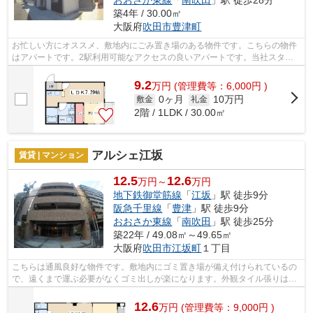
築4年 / 30.00㎡
大阪府
吹田市
豊津町
お忙しい方にオススメ、敷地内にごみ置き場のある物件です。こちらの物件
はアパートです。2駅利用可能なアクセスの良いアパートです。当社スタッ
フが地域の賃貸情報をご提供いたします...
9.2
万
円
(管理費等：6,000円 )
0ヶ月
10万円
敷金
礼金
2階 / 1LDK / 30.00㎡
アルシェ江坂
賃貸 | マンション
12.5
12.6
万円～
万円
地下鉄御堂筋線
「
江坂
」駅 徒歩9分
阪急千里線
「
豊津
」駅 徒歩9分
おおさか東線
「
南吹田
」駅 徒歩25分
築22年 / 49.08㎡～49.65㎡
大阪府
吹田市
江坂町
１丁目
こちらは通風良好な物件です。敷地内にゴミ置き場が備え付けられているの
で、遠くまで運ぶ必要がなくゴミ出しが楽になります。外観タイル張りは、
ランニングコストがあまりかかりませ...
12.6
万
円
(管理費等：9,000円 )