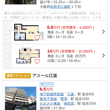
築17年 / 22.25㎡～50.05㎡
大阪府
吹田市
江坂町
１丁目
家から徒歩6分にドラッグストア「スギドラッグ 江坂垂水町店」がありま
す。共用部にはエレベータ・敷地内ごみ置き場などが揃っており、とても充
実しています。素敵な外観タイル張り仕...
6.8
万
円
(管理費等：6,000円 )
0ヶ月
0ヶ月
敷金
礼金
9階 / 1K / 22.25㎡
14
万
円
(管理費等：10,000円 )
0ヶ月
20万円
敷金
礼金
15階 / 1LDK / 50.05㎡
アスール江坂
賃貸 | マンション
敷0
礼0
6.5
万円
地下鉄御堂筋線
「
江坂
」駅 徒歩8分
阪急千里線
「
豊津
」駅 徒歩10分
おおさか東線
「
南吹田
」駅 徒歩23分
築29年 / 27.30㎡