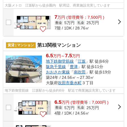
大阪メトロ 江坂駅から徒歩圏内 駅周辺、商業施設充実しています
7
万
円
(管理費等：7,500円 )
5万円
25万円
敷金
礼金
7階 / 1DK / 28.76㎡
第13関根マンション
賃貸 | マンション
6.5
7.5
万円～
万円
地下鉄御堂筋線
「
江坂
」駅 徒歩6分
阪急千里線
「
豊津
」駅 徒歩11分
おおさか東線
「
南吹田
」駅 徒歩19分
築24年 / 24.56㎡～27.30㎡
大阪府
吹田市
垂水町
３丁目
地下鉄御堂筋線 江坂駅から徒歩約6分 駅近で商業施設充実しています
6.5
万
円
(管理費等：7,000円 )
5万円
25万円
敷金
礼金
4階 / 1DK / 24.56㎡