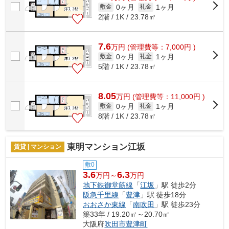
0ヶ月
1ヶ月
敷金
礼金
2階 / 1K / 23.78㎡
7.6
万
円
(管理費等：7,000円 )
0ヶ月
1ヶ月
敷金
礼金
5階 / 1K / 23.78㎡
8.05
万
円
(管理費等：11,000円 )
0ヶ月
1ヶ月
敷金
礼金
8階 / 1K / 23.78㎡
東明マンション江坂
賃貸 | マンション
敷0
3.6
6.3
万円～
万円
地下鉄御堂筋線
「
江坂
」駅 徒歩2分
阪急千里線
「
豊津
」駅 徒歩18分
おおさか東線
「
南吹田
」駅 徒歩23分
築33年 / 19.20㎡～20.70㎡
大阪府
吹田市
豊津町