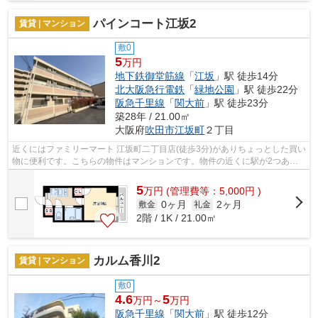
パインコート江坂2
賃貸 | マンション
敷0
5
万円
地下鉄御堂筋線
「
江坂
」駅 徒歩14分
北大阪急行電鉄
「
緑地公園
」駅 徒歩22分
阪急千里線
「
関大前
」駅 徒歩23分
築28年 / 21.00㎡
大阪府
吹田市
江坂町
２丁目
近くにはファミリーマート 江坂町二丁目店(徒歩3分)がありちょっとした買い
物に便利です。こちらの物件はマンションです。物件の近くに駅が2つある
ため、用途や行き先によって経路を選...
5
万
円
(管理費等：5,000円 )
0ヶ月
2ヶ月
敷金
礼金
2階 / 1K / 21.00㎡
カルム香川2
賃貸 | マンション
敷0
4.6
5
万円～
万円
阪急千里線
「
関大前
」駅 徒歩12分