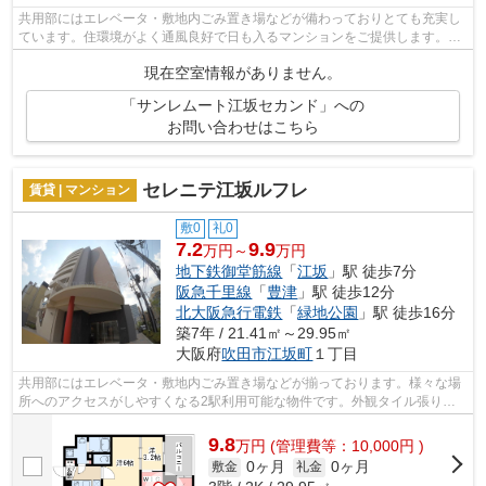
共用部にはエレベータ・敷地内ごみ置き場などが備わっておりとても充実し
ています。住環境がよく通風良好で日も入るマンションをご提供します。外
観タイル張りの物件です。2駅利用でき...
現在空室情報がありません。
「サンレムート江坂セカンド」への
お問い合わせはこちら
セレニテ江坂ルフレ
賃貸 | マンション
敷0
礼0
7.2
9.9
万円～
万円
地下鉄御堂筋線
「
江坂
」駅 徒歩7分
阪急千里線
「
豊津
」駅 徒歩12分
北大阪急行電鉄
「
緑地公園
」駅 徒歩16分
築7年 / 21.41㎡～29.95㎡
大阪府
吹田市
江坂町
１丁目
共用部にはエレベータ・敷地内ごみ置き場などが揃っております。様々な場
所へのアクセスがしやすくなる2駅利用可能な物件です。外観タイル張り
は、物件の個性を引き出すことができます...
9.8
万
円
(管理費等：10,000円 )
0ヶ月
0ヶ月
敷金
礼金