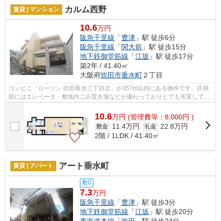
カルム西野
賃貸 | マンション
10.6
万円
阪急千里線
「
豊津
」駅 徒歩6分
阪急千里線
「
関大前
」駅 徒歩15分
地下鉄御堂筋線
「
江坂
」駅 徒歩17分
築2年 / 41.40㎡
大阪府
吹田市
垂水町
２丁目
コンビニ「ローソン 吹田垂水三丁目店」が357m以内にある物件です。共用
部にはエレベータ・敷地内ごみ置き場などが備わっておりとても充実してい
ます。こちらの物件はマンションです。...
10.6
万
円
(管理費等：8,000円 )
11.4万円
22.8万円
敷金
礼金
2階 / 1LDK / 41.40㎡
アート垂水町
賃貸 | アパート
敷0
7.3
万円
阪急千里線
「
豊津
」駅 徒歩3分
地下鉄御堂筋線
「
江坂
」駅 徒歩20分