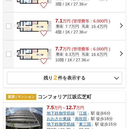
3階 / 1K / 27.36㎡
7.1
万
円
(管理費等：6,000円 )
7.7万円
15.4万円
敷金
礼金
4階 / 1K / 27.36㎡
7.7
万
円
(管理費等：6,000円 )
8.3万円
16.6万円
敷金
礼金
10階 / 1K / 27.36㎡
2
残り
件を表示する
コンフォリア江坂広芝町
賃貸 | マンション
7.5
12.7
万円～
万円
地下鉄御堂筋線
「
江坂
」駅 徒歩6分
おおさか東線
「
南吹田
」駅 徒歩18分
地下鉄御堂筋線
「
東三国
」駅 徒歩15分