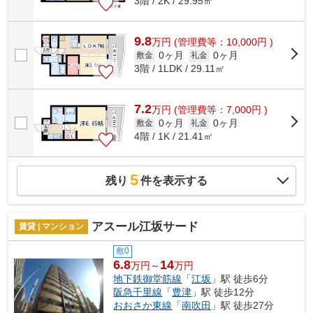
3階 / 2K / 29.95㎡
9.8
万
円
(管理費等：10,000円 )
0ヶ月
0ヶ月
敷金
礼金
3階 / 1LDK / 29.11㎡
7.2
万
円
(管理費等：7,000円 )
0ヶ月
0ヶ月
敷金
礼金
4階 / 1K / 21.41㎡
5
残り
件を表示する
アスール江坂サード
賃貸 | マンション
敷0
6.8
14
万円～
万円
地下鉄御堂筋線
「
江坂
」駅 徒歩6分
阪急千里線
「
豊津
」駅 徒歩12分
おおさか東線
「
南吹田
」駅 徒歩27分