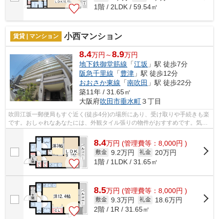
1階 / 2LDK / 59.54㎡
小西マンション
賃貸 | マンション
8.4
8.9
万円～
万円
地下鉄御堂筋線
「
江坂
」駅 徒歩7分
阪急千里線
「
豊津
」駅 徒歩12分
おおさか東線
「
南吹田
」駅 徒歩22分
築11年 / 31.65㎡
大阪府
吹田市
垂水町
３丁目
吹田江坂一郵便局もすぐ近く(徒歩4分)の場所にあり、受け取りや手続きも楽
です。おしゃれなあなたには、外観タイル張りの物件がおすすめです。気軽
にごみを捨てることができて便利な敷...
8.4
万
円
(管理費等：8,000円 )
9.2万円
20万円
敷金
礼金
1階 / 1LDK / 31.65㎡
8.5
万
円
(管理費等：8,000円 )
9.3万円
18.6万円
敷金
礼金
2階 / 1R / 31.65㎡