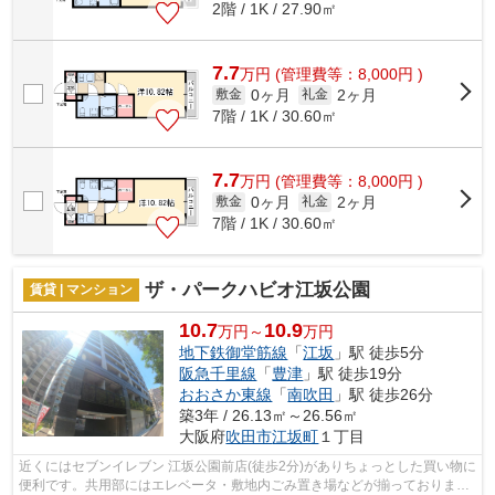
2階 / 1K / 27.90㎡
7.7
万
円
(管理費等：8,000円 )
0ヶ月
2ヶ月
敷金
礼金
7階 / 1K / 30.60㎡
7.7
万
円
(管理費等：8,000円 )
0ヶ月
2ヶ月
敷金
礼金
7階 / 1K / 30.60㎡
ザ・パークハビオ江坂公園
賃貸 | マンション
10.7
10.9
万円～
万円
地下鉄御堂筋線
「
江坂
」駅 徒歩5分
阪急千里線
「
豊津
」駅 徒歩19分
おおさか東線
「
南吹田
」駅 徒歩26分
築3年 / 26.13㎡～26.56㎡
大阪府
吹田市
江坂町
１丁目
近くにはセブンイレブン 江坂公園前店(徒歩2分)がありちょっとした買い物に
便利です。共用部にはエレベータ・敷地内ごみ置き場などが揃っておりま