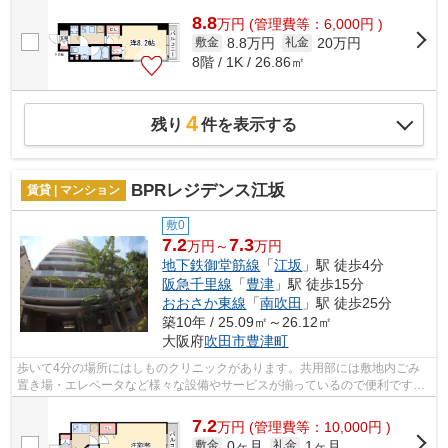
8.8
万
円
(管理費等：6,000円 )
8.8万円
20万円
敷金
礼金
8階 / 1K / 26.86㎡
4
残り
件を表示する
BPRレジデンス江坂
賃貸 | マンション
敷0
7.2
7.3
万円～
万円
地下鉄御堂筋線
「
江坂
」駅 徒歩4分
阪急千里線
「
豊津
」駅 徒歩15分
おおさか東線
「
南吹田
」駅 徒歩25分
築10年 / 25.09㎡～26.12㎡
大阪府
吹田市
豊津町
歩いて4分の場所にはしものクリニックがあります。共用部には敷地内ごみ
置き場・エレベータなど様々な設備やサービスが揃っているので便利です。
こだわり条件、通風良好のシンプルな作...
7.2
万
円
(管理費等：10,000円 )
0ヶ月
1ヶ月
敷金
礼金