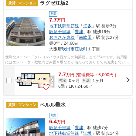
ラグゼ江坂2
賃貸 | マンション
敷0
7.7
万円
地下鉄御堂筋線
「
江坂
」駅 徒歩3分
阪急千里線
「
豊津
」駅 徒歩19分
おおさか東線
「
南吹田
」駅 徒歩27分
築8年 / 24.60㎡
大阪府
吹田市
江坂町
１丁目
便利なスーパー「クレヨンハウス西からの旬菜便」まで254mです。共用部
にはエレベータ・敷地内ごみ置き場などが備わっておりとても充実していま
す。外観タイル張りは、汚れが付きにく...
7.7
万
円
(管理費等：6,000円 )
0ヶ月
1ヶ月
敷金
礼金
6階 / 1K / 24.60㎡
ペルル垂水
賃貸 | マンション
敷0
6.4
万円
阪急千里線
「
豊津
」駅 徒歩7分
地下鉄御堂筋線
「
江坂
」駅 徒歩14分