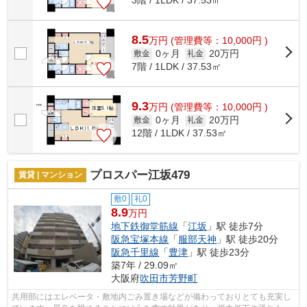
3階 / 1LDK / 37.53㎡
8.5
万
円
(管理費等：10,000円 )
0ヶ月
20万円
敷金
礼金
7階 / 1LDK / 37.53㎡
9.3
万
円
(管理費等：10,000円 )
0ヶ月
20万円
敷金
礼金
12階 / 1LDK / 37.53㎡
プロスパー江坂479
賃貸 | マンション
敷0
礼0
8.9
万円
地下鉄御堂筋線
「
江坂
」駅 徒歩7分
阪急宝塚本線
「
服部天神
」駅 徒歩20分
阪急千里線
「
豊津
」駅 徒歩23分
築7年 / 29.09㎡
大阪府
吹田市
芳野町
共用部にはエレベータ・敷地内ごみ置き場などが備わっておりとても充実し