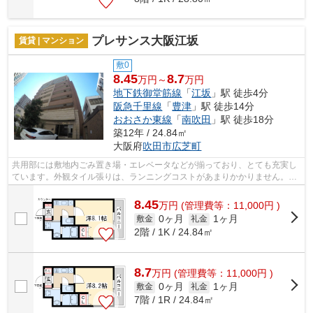
プレサンス大阪江坂
賃貸 | マンション
敷0
8.45
8.7
万円～
万円
地下鉄御堂筋線
「
江坂
」駅 徒歩4分
阪急千里線
「
豊津
」駅 徒歩14分
おおさか東線
「
南吹田
」駅 徒歩18分
築12年 / 24.84㎡
大阪府
吹田市
広芝町
共用部には敷地内ごみ置き場・エレベータなどが揃っており、とても充実し
ています。外観タイル張りは、ランニングコストがあまりかかりません。防
犯対策もバッチリなマンションタイプ...
8.45
万
円
(管理費等：11,000円 )
0ヶ月
1ヶ月
敷金
礼金
2階 / 1K / 24.84㎡
8.7
万
円
(管理費等：11,000円 )
0ヶ月
1ヶ月
敷金
礼金
7階 / 1R / 24.84㎡