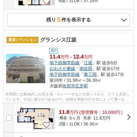
6階 / 1LDK / 37.25㎡
5
残り
件を表示する
グランシス江坂
賃貸 | マンション
敷0
11.4
12.4
万円～
万円
地下鉄御堂筋線
「
江坂
」駅 徒歩5分
おおさか東線
「
南吹田
」駅 徒歩17分
地下鉄御堂筋線
「
東三国
」駅 徒歩17分
築18年 / 31.98㎡～36.30㎡
大阪府
吹田市
広芝町
共用部には敷地内ごみ置き場・エレベータなどが揃っており、とても充実し
ています。付近に駅が2つあるので、経路を用途や行き先によって選べる物
件です。こちらはマンションタイプにな...
11.8
万
円
(管理費等：10,000円 )
0ヶ月
11.8万円
敷金
礼金
2階 / 1LDK / 36.30㎡