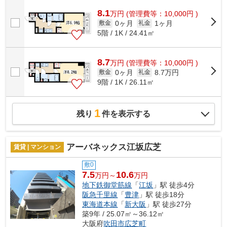
8.1
万
円
(管理費等：10,000円 )
0ヶ月
1ヶ月
敷金
礼金
5階 / 1K / 24.41㎡
8.7
万
円
(管理費等：10,000円 )
0ヶ月
8.7万円
敷金
礼金
9階 / 1K / 26.11㎡
1
残り
件を表示する
アーバネックス江坂広芝
賃貸 | マンション
敷0
7.5
10.6
万円～
万円
地下鉄御堂筋線
「
江坂
」駅 徒歩4分
阪急千里線
「
豊津
」駅 徒歩18分
東海道本線
「
新大阪
」駅 徒歩27分
築9年 / 25.07㎡～36.12㎡
大阪府
吹田市
広芝町