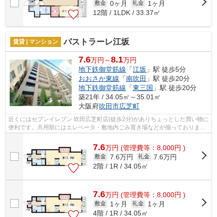
0ヶ月
1ヶ月
敷金
礼金
12階 / 1LDK / 33.37㎡
パストラーレ江坂
賃貸 | マンション
7.6
8.1
万円～
万円
地下鉄御堂筋線
「
江坂
」駅 徒歩5分
おおさか東線
「
南吹田
」駅 徒歩20分
地下鉄御堂筋線
「
東三国
」駅 徒歩20分
築21年 / 34.05㎡～35.01㎡
大阪府
吹田市
広芝町
近くにはセブンイレブン 吹田広芝町店(徒歩2分)がありちょっとした買い物に
便利です。共用部にはエレベータ・敷地内ごみ置き場などが揃っておりま
す。眺望良好なエリアの物件で魅力的...
7.6
万
円
(管理費等：8,000円 )
7.6万円
7.6万円
敷金
礼金
2階 / 1R / 34.05㎡
7.6
万
円
(管理費等：8,000円 )
1ヶ月
1ヶ月
敷金
礼金
4階 / 1R / 34.05㎡