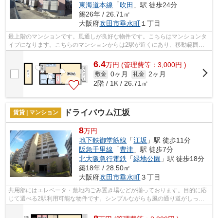
東海道本線
「
吹田
」駅 徒歩24分
築26年 / 26.71㎡
大阪府
吹田市
垂水町
１丁目
最上階のマンションです。風通しが良好な物件です。こちらはマンションタ
イプになります。こちらのマンションからは2駅が近くにあり、移動範囲も
広がります。できるだけ早めに不動産情...
6.4
万
円
(管理費等：3,000円 )
0ヶ月
2ヶ月
敷金
礼金
2階 / 1K / 26.71㎡
ドライバウム江坂
賃貸 | マンション
8
万円
地下鉄御堂筋線
「
江坂
」駅 徒歩11分
阪急千里線
「
豊津
」駅 徒歩7分
北大阪急行電鉄
「
緑地公園
」駅 徒歩18分
築18年 / 28.50㎡
大阪府
吹田市
垂水町
３丁目
共用部にはエレベータ・敷地内ごみ置き場などが揃っております。目的に応
じて選べる2駅利用可能な物件です。シンプルながらも風の通り道がしっか
り造られている物件です。こちらの物件...