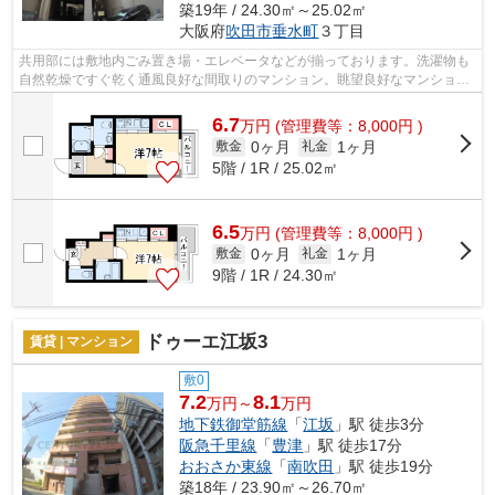
築19年 / 24.30㎡～25.02㎡
大阪府
吹田市
垂水町
３丁目
共用部には敷地内ごみ置き場・エレベータなどが揃っております。洗濯物も
自然乾燥ですぐ乾く通風良好な間取りのマンション。眺望良好なマンション
はこちらです。外壁はタイル張りとな...
6.7
万
円
(管理費等：8,000円 )
0ヶ月
1ヶ月
敷金
礼金
5階 / 1R / 25.02㎡
6.5
万
円
(管理費等：8,000円 )
0ヶ月
1ヶ月
敷金
礼金
9階 / 1R / 24.30㎡
ドゥーエ江坂3
賃貸 | マンション
敷0
7.2
8.1
万円～
万円
地下鉄御堂筋線
「
江坂
」駅 徒歩3分
阪急千里線
「
豊津
」駅 徒歩17分
おおさか東線
「
南吹田
」駅 徒歩19分
築18年 / 23.90㎡～26.70㎡