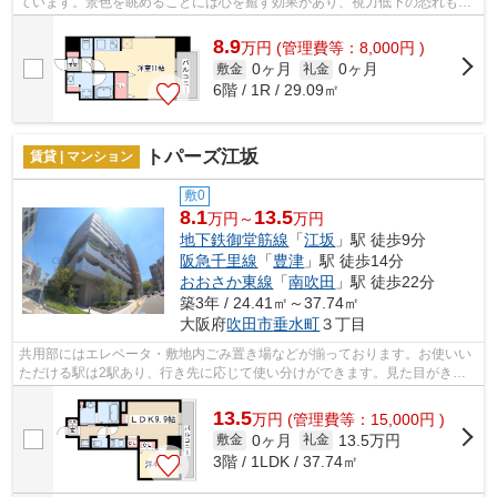
ています。景色を眺めることには心を癒す効果があり、視力低下の恐れも少
なくしてくれます。外観タイル張りな...
8.9
万
円
(管理費等：8,000円 )
0ヶ月
0ヶ月
敷金
礼金
6階 / 1R / 29.09㎡
トパーズ江坂
賃貸 | マンション
敷0
8.1
13.5
万円～
万円
地下鉄御堂筋線
「
江坂
」駅 徒歩9分
阪急千里線
「
豊津
」駅 徒歩14分
おおさか東線
「
南吹田
」駅 徒歩22分
築3年 / 24.41㎡～37.74㎡
大阪府
吹田市
垂水町
３丁目
共用部にはエレベータ・敷地内ごみ置き場などが揃っております。お使いい
ただける駅は2駅あり、行き先に応じて使い分けができます。見た目がきれ
いな外観タイル張りの物件です。防犯対...
13.5
万
円
(管理費等：15,000円 )
0ヶ月
13.5万円
敷金
礼金
3階 / 1LDK / 37.74㎡