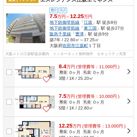
敷0
礼0
7.5
12.25
万円～
万円
地下鉄御堂筋線
「
江坂
」駅 徒歩8分
地下鉄御堂筋線
「
東三国
」駅 徒歩27分
阪急千里線
「
豊津
」駅 徒歩9分
築7年 / 22.80㎡～37.25㎡
大阪府
吹田市
江坂町
１丁目
大阪メトロ江坂駅徒歩圏内 インターネット無料物件 セキュリティ充実
8.4
万
円
(管理費等：11,000円 )
0ヶ月
0ヶ月
敷金
礼金
3階 / 1K / 25.20㎡
7.5
万
円
(管理費等：10,000円 )
0ヶ月
0ヶ月
敷金
礼金
5階 / 1K / 22.80㎡
12.25
万
円
(管理費等：13,000円 )
0ヶ月
0ヶ月
敷金
礼金