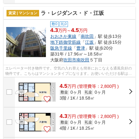
ラ・レジダンス・ド・江坂
賃貸 | マンション
敷0
礼0
4.3
4.5
万円～
万円
おおさか東線
「
南吹田
」駅 徒歩13分
地下鉄御堂筋線
「
江坂
」駅 徒歩15分
阪急千里線
「
豊津
」駅 徒歩20分
築31年 / 17.96㎡～18.58㎡
大阪府
吹田市
南吹田
５丁目
エレベーター付き物件です。空気の入れ替えも簡単におこなえる通風良好の
物件です。こちらはマンションタイプになります。お使いいただける駅は2
駅あり、行き先に応じて使い分けができ...
4.5
万
円
(管理費等：2,800円 )
0ヶ月
0ヶ月
敷金
礼金
3階 / 1K / 18.58㎡
4.3
万
円
(管理費等：2,800円 )
0ヶ月
0ヶ月
敷金
礼金
4階 / 1K / 18.25㎡