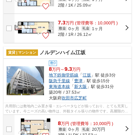
2階 / 1K / 25.09㎡
7.3
万
円
(管理費等：10,000円 )
0ヶ月
1ヶ月
敷金
礼金
2階 / 1R / 26.12㎡
ノルデンハイム江坂
賃貸 | マンション
敷0
8
9.3
万円～
万円
地下鉄御堂筋線
「
江坂
」駅 徒歩3分
阪急千里線
「
豊津
」駅 徒歩15分
東海道本線
「
新大阪
」駅 徒歩31分
築20年 / 37.53㎡
大阪府
吹田市
広芝町
共用部には敷地内ごみ置き場・エレベータなどが揃っており、とても充実し
ています。今ニーズの高い物件は、外観タイル張りの物件です。高層階の物
件です。通風良好で常に新鮮な空気を...
8
万
円
(管理費等：10,000円 )
0ヶ月
20万円
敷金
礼金