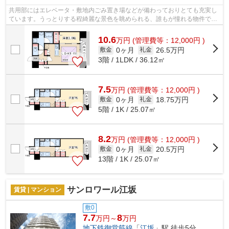
共用部にはエレベータ・敷地内ごみ置き場などが備わっておりとても充実し
ています。うっとりする程綺麗な景色を眺められる、誰もが憧れる物件で
す。周辺に駅が2つあるので電車での移動...
10.6
万
円
(管理費等：12,000円 )
0ヶ月
26.5万円
敷金
礼金
3階 / 1LDK / 36.12㎡
7.5
万
円
(管理費等：12,000円 )
0ヶ月
18.75万円
敷金
礼金
5階 / 1K / 25.07㎡
8.2
万
円
(管理費等：12,000円 )
0ヶ月
20.5万円
敷金
礼金
13階 / 1K / 25.07㎡
サンロワール江坂
賃貸 | マンション
敷0
7.7
8
万円～
万円
地下鉄御堂筋線
「
江坂
」駅 徒歩5分