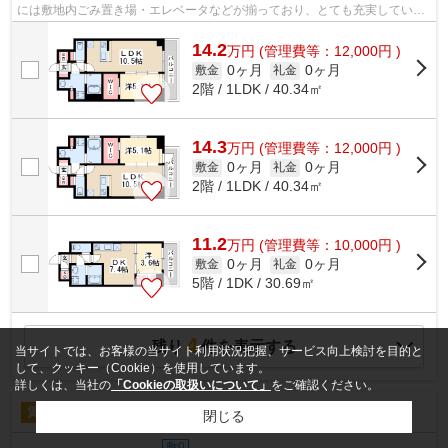
には敷地内ごみ置き場・エレベータなどが揃っており、とても充実していま
す。近くに2駅ある、アクセスが良い物...
14.2
万
円
(管理費等：12,000円 )
0ヶ月
0ヶ月
敷金
礼金
2階 / 1LDK / 40.34㎡
14.3
万
円
(管理費等：12,000円 )
0ヶ月
0ヶ月
敷金
礼金
2階 / 1LDK / 40.34㎡
11.2
万
円
(管理費等：10,000円 )
0ヶ月
0ヶ月
敷金
礼金
5階 / 1DK / 30.69㎡
4
残り
件を表示する
当サイトでは、お客様の当サイト利用状況把握、サービス向上検討を目的と
して、クッキー（Cookie）を使用しています。
詳しくは、当社の
「Cookieの取扱いについて」
をご確認ください。
アルポルト
賃貸 | マンション
閉じる
敷0