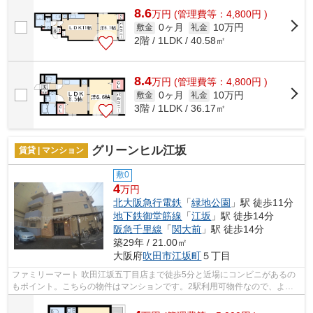
8.6
万
円
(管理費等：4,800円 )
0ヶ月
10万円
敷金
礼金
2階 / 1LDK / 40.58㎡
8.4
万
円
(管理費等：4,800円 )
0ヶ月
10万円
敷金
礼金
3階 / 1LDK / 36.17㎡
グリーンヒル江坂
賃貸 | マンション
敷0
4
万円
北大阪急行電鉄
「
緑地公園
」駅 徒歩11分
地下鉄御堂筋線
「
江坂
」駅 徒歩14分
阪急千里線
「
関大前
」駅 徒歩14分
築29年 / 21.00㎡
大阪府
吹田市
江坂町
５丁目
ファミリーマート 吹田江坂五丁目店まで徒歩5分と近場にコンビニがあるの
もポイント。こちらの物件はマンションです。2駅利用可物件なので、よく
電車を利用する方にピッタリですね。当...