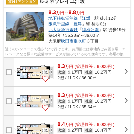
ルミネソレイユ江坂
賃貸 | マンション
8.3
8.8
万円～
万円
地下鉄御堂筋線
「
江坂
」駅 徒歩12分
阪急千里線
「
豊津
」駅 徒歩6分
北大阪急行電鉄
「
緑地公園
」駅 徒歩19分
築14年 / 35.28㎡～36.00㎡
大阪府
吹田市
垂水町
３丁目
近くのシンコーまで徒歩6分で行けます。共用部には敷地内ごみ置き場・エ
レベータなど様々な設備やサービスが揃っているので便利です。冬場の換気
にも適した、風通しの良い湿気が溜まり...
8.3
万
円
(管理費等：8,000円 )
9.1万円
18.2万円
敷金
礼金
2階 / 1LDK / 36.00㎡
8.3
万
円
(管理費等：8,000円 )
9.1万円
18.2万円
敷金
礼金
2階 / 1LDK / 35.64㎡
8.4
万
円
(管理費等：8,000円 )
9.2万円
18.4万円
敷金
礼金