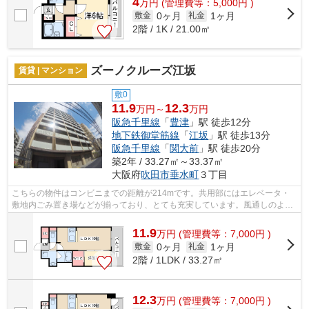
4
万
円
(管理費等：5,000円 )
0ヶ月
1ヶ月
敷金
礼金
2階 / 1K / 21.00㎡
ズーノクルーズ江坂
賃貸 | マンション
敷0
11.9
12.3
万円～
万円
阪急千里線
「
豊津
」駅 徒歩12分
地下鉄御堂筋線
「
江坂
」駅 徒歩13分
阪急千里線
「
関大前
」駅 徒歩20分
築2年 / 33.27㎡～33.37㎡
大阪府
吹田市
垂水町
３丁目
こちらの物件はコンビニまでの距離が214mです。共用部にはエレベータ・
敷地内ごみ置き場などが揃っており、とても充実しています。風通しのよさ
が魅力の物件です。メンテナンスの手間...
11.9
万
円
(管理費等：7,000円 )
0ヶ月
1ヶ月
敷金
礼金
2階 / 1LDK / 33.27㎡
12.3
万
円
(管理費等：7,000円 )