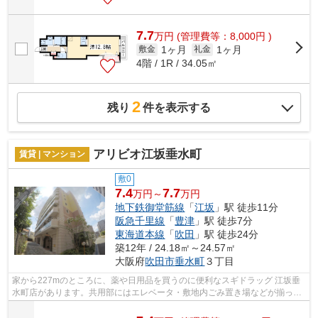
7.7
万
円
(管理費等：8,000円 )
1ヶ月
1ヶ月
敷金
礼金
4階 / 1R / 34.05㎡
2
残り
件を表示する
アリビオ江坂垂水町
賃貸 | マンション
敷0
7.4
7.7
万円～
万円
地下鉄御堂筋線
「
江坂
」駅 徒歩11分
阪急千里線
「
豊津
」駅 徒歩7分
東海道本線
「
吹田
」駅 徒歩24分
築12年 / 24.18㎡～24.57㎡
大阪府
吹田市
垂水町
３丁目
家から227mのところに、薬や日用品を買うのに便利なスギドラッグ 江坂垂
水町店があります。共用部にはエレベータ・敷地内ごみ置き場などが揃って
おり、とても充実しています。タイルが...