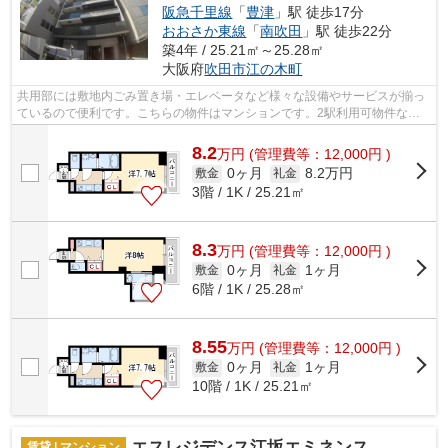
阪急千里線
「
豊津
」駅 徒歩17分
おおさか東線
「
南吹田
」駅 徒歩22分
築4年 / 25.21㎡～25.28㎡
大阪府
吹田市
江の木町
共用部には敷地内ごみ置き場・エレベータなど様々な設備やサービスが揃っ
ているので便利です。こちらの物件はマンションです。2駅利用可物件なの
で、よく電車を利用する方にピッタリで...
8.2
万
円
(管理費等：12,000円 )
0ヶ月
8.2万円
敷金
礼金
3階 / 1K / 25.21㎡
8.3
万
円
(管理費等：12,000円 )
0ヶ月
1ヶ月
敷金
礼金
6階 / 1K / 25.28㎡
8.55
万
円
(管理費等：12,000円 )
0ヶ月
1ヶ月
敷金
礼金
10階 / 1K / 25.21㎡
エスレジデンス江坂エミネンス
賃貸 | マンション