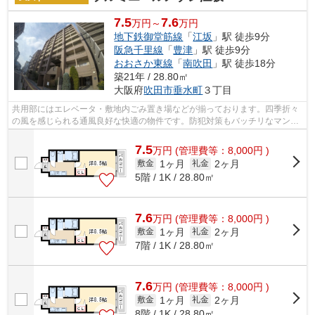
7.5
7.6
万円～
万円
地下鉄御堂筋線
「
江坂
」駅 徒歩9分
阪急千里線
「
豊津
」駅 徒歩9分
おおさか東線
「
南吹田
」駅 徒歩18分
築21年 / 28.80㎡
大阪府
吹田市
垂水町
３丁目
共用部にはエレベータ・敷地内ごみ置き場などが揃っております。四季折々
の風を感じられる通風良好な快適の物件です。防犯対策もバッチリなマンシ
ョンタイプの物件です。上階無しの物...
7.5
万
円
(管理費等：8,000円 )
1ヶ月
2ヶ月
敷金
礼金
5階 / 1K / 28.80㎡
7.6
万
円
(管理費等：8,000円 )
1ヶ月
2ヶ月
敷金
礼金
7階 / 1K / 28.80㎡
7.6
万
円
(管理費等：8,000円 )
1ヶ月
2ヶ月
敷金
礼金
8階 / 1K / 28.80㎡