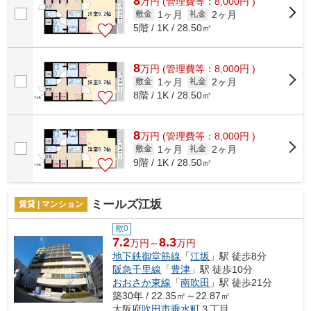
8
万
円
(管理費等：8,000円 )
1ヶ月
2ヶ月
敷金
礼金
5階 / 1K / 28.50㎡
8
万
円
(管理費等：8,000円 )
1ヶ月
2ヶ月
敷金
礼金
8階 / 1K / 28.50㎡
8
万
円
(管理費等：8,000円 )
1ヶ月
2ヶ月
敷金
礼金
9階 / 1K / 28.50㎡
ミールズ江坂
賃貸 | マンション
敷0
7.2
8.3
万円～
万円
地下鉄御堂筋線
「
江坂
」駅 徒歩8分
阪急千里線
「
豊津
」駅 徒歩10分
おおさか東線
「
南吹田
」駅 徒歩21分
築30年 / 22.35㎡～22.87㎡
大阪府
吹田市
垂水町
３丁目