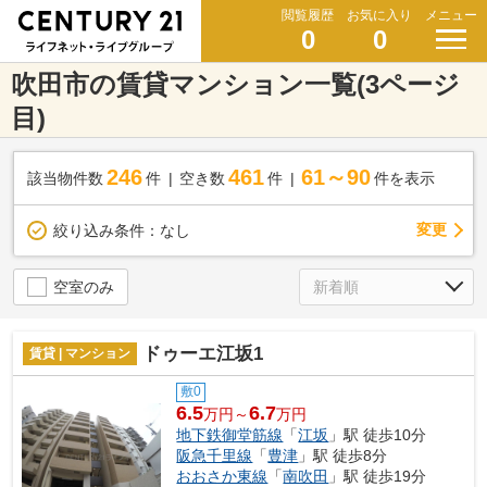
閲覧履歴
お気に入り
メニュー
0
0
吹田市の賃貸マンション一覧(3ページ
目)
246
461
61～90
該当物件数
件
空き数
件
件を表示
変更
絞り込み条件：
なし
空室のみ
ドゥーエ江坂1
賃貸 | マンション
敷0
6.5
6.7
万円～
万円
地下鉄御堂筋線
「
江坂
」駅 徒歩10分
阪急千里線
「
豊津
」駅 徒歩8分
おおさか東線
「
南吹田
」駅 徒歩19分