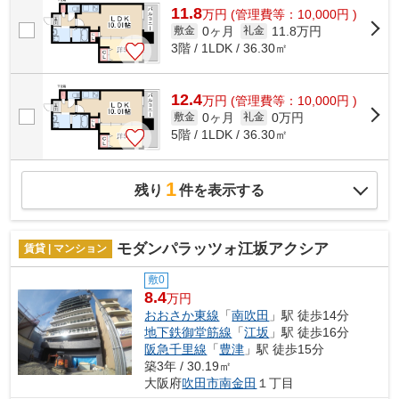
11.8
万
円
(管理費等：10,000円 )
0ヶ月
11.8万円
敷金
礼金
3階 / 1LDK / 36.30㎡
12.4
万
円
(管理費等：10,000円 )
0ヶ月
0万円
敷金
礼金
5階 / 1LDK / 36.30㎡
1
残り
件を表示する
モダンパラッツォ江坂アクシア
賃貸 | マンション
敷0
8.4
万円
おおさか東線
「
南吹田
」駅 徒歩14分
地下鉄御堂筋線
「
江坂
」駅 徒歩16分
阪急千里線
「
豊津
」駅 徒歩15分
築3年 / 30.19㎡
大阪府
吹田市
南金田
１丁目