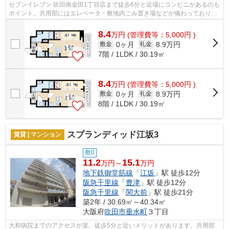
セブンイレブン 吹田南金田1丁目店まで徒歩6分と近場にコンビニがあるのも
ポイント。共用部にはエレベータ・敷地内ごみ置き場などが備わっておりと
ても充実しています。2駅利用可能な...
8.4
万
円
(管理費等：5,000円 )
0ヶ月
8.9万円
敷金
礼金
7階 / 1LDK / 30.19㎡
8.4
万
円
(管理費等：5,000円 )
0ヶ月
8.9万円
敷金
礼金
8階 / 1LDK / 30.19㎡
スプランディッド江坂3
賃貸 | マンション
敷0
11.2
15.1
万円～
万円
地下鉄御堂筋線
「
江坂
」駅 徒歩12分
阪急千里線
「
豊津
」駅 徒歩12分
阪急千里線
「
関大前
」駅 徒歩21分
築2年 / 30.69㎡～40.34㎡
大阪府
吹田市
垂水町
３丁目
大和病院までのアクセスが楽。徒歩5分と近いメリットがあります。共用部