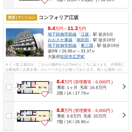
コンフォリア江坂
賃貸 | マンション
8.4
11.3
万円～
万円
地下鉄御堂筋線
「
江坂
」駅 徒歩5分
おおさか東線
「
南吹田
」駅 徒歩18分
地下鉄御堂筋線
「
東三国
」駅 徒歩19分
築9年 / 26.86㎡～33.37㎡
大阪府
吹田市
広芝町
キリン堂 江坂店が、こちらの物件から275mのところにあります。共用部に
は敷地内ごみ置き場・エレベータなどが揃っております。様々な場所へのア
クセスが便利になる、2駅利用可能なマ...
8.4
万
円
(管理費等：6,000円 )
1ヶ月
16.8万円
敷金
礼金
2階 / 1K / 27.79㎡
8.8
万
円
(管理費等：6,000円 )
8.8万円
20万円
敷金
礼金
7階 / 1K / 26.86㎡