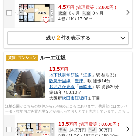
4.5
万
円
(管理費等：2,800円 )
0ヶ月
0ヶ月
敷金
礼金
4階 / 1K / 17.96㎡
2
残り
件を表示する
ルーエ江坂
賃貸 | マンション
13.5
万円
地下鉄御堂筋線
「
江坂
」駅 徒歩3分
阪急千里線
「
豊津
」駅 徒歩14分
おおさか東線
「
南吹田
」駅 徒歩20分
築16年 / 50.10㎡
大阪府
吹田市
江坂町
１丁目
江坂公園がこちらの物件から254mのところにあります。共用部にはエレベ
ータ・敷地内ごみ置き場などが備わっておりとても充実しています。こちら
の物件はマンションです。外観タイル張...
13.5
万
円
(管理費等：8,000円 )
14.3万円
30万円
敷金
礼金
9階 / 1LDK＋1S(納戸) / 50.10㎡