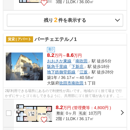
3階 / 1LDK / 36.00㎡
2
残り
件を表示する
パーチェエテルノ1
賃貸 | アパート
敷0
8.2
8.6
万円～
万円
おおさか東線
「
南吹田
」駅 徒歩5分
阪急千里線
「
下新庄
」駅 徒歩18分
地下鉄御堂筋線
「
江坂
」駅 徒歩28分
築1年 / 36.17㎡～40.58㎡
大阪府
吹田市
南吹田
１丁目
2駅利用できる場所にあるので利便性が高いです。地域のゴミ捨て場まで行
かずにサッとゴミ出しできるように、共用部にゴミ捨て場があります。こち
らの物件はアパートです。当社は賃貸物...
8.2
万
円
(管理費等：4,800円 )
0ヶ月
10万円
敷金
礼金
2階 / 1LDK / 36.17㎡