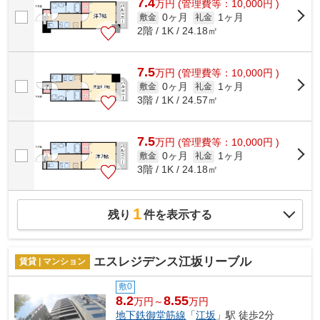
7.4
万
円
(管理費等：10,000円 )
0ヶ月
1ヶ月
敷金
礼金
2階 / 1K / 24.18㎡
7.5
万
円
(管理費等：10,000円 )
0ヶ月
1ヶ月
敷金
礼金
3階 / 1K / 24.57㎡
7.5
万
円
(管理費等：10,000円 )
0ヶ月
1ヶ月
敷金
礼金
3階 / 1K / 24.18㎡
1
残り
件を表示する
エスレジデンス江坂リーブル
賃貸 | マンション
敷0
8.2
8.55
万円～
万円
地下鉄御堂筋線
「
江坂
」駅 徒歩2分