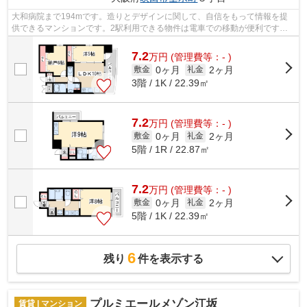
大和病院まで194mです。造りとデザインに関して、自信をもって情報を提
供できるマンションです。2駅利用できる物件は電車での移動が便利です。
こちらの物件はエレベーター付きです。当...
7.2
万
円
(管理費等：- )
0ヶ月
2ヶ月
敷金
礼金
3階 / 1K / 22.39㎡
7.2
万
円
(管理費等：- )
0ヶ月
2ヶ月
敷金
礼金
5階 / 1R / 22.87㎡
7.2
万
円
(管理費等：- )
0ヶ月
2ヶ月
敷金
礼金
5階 / 1K / 22.39㎡
6
残り
件を表示する
プルミエールメゾン江坂
賃貸 | マンション