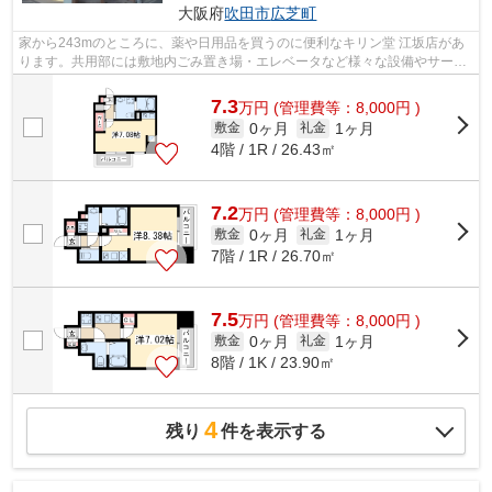
大阪府
吹田市
広芝町
家から243mのところに、薬や日用品を買うのに便利なキリン堂 江坂店があ
ります。共用部には敷地内ごみ置き場・エレベータなど様々な設備やサービ
スが揃っているので便利です。眺めの良...
7.3
万
円
(管理費等：8,000円 )
0ヶ月
1ヶ月
敷金
礼金
4階 / 1R / 26.43㎡
7.2
万
円
(管理費等：8,000円 )
0ヶ月
1ヶ月
敷金
礼金
7階 / 1R / 26.70㎡
7.5
万
円
(管理費等：8,000円 )
0ヶ月
1ヶ月
敷金
礼金
8階 / 1K / 23.90㎡
4
残り
件を表示する