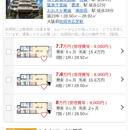
阪急千里線
「
豊津
」駅 徒歩12分
おおさか東線
「
南吹田
」駅 徒歩18分
築23年 / 28.50㎡～28.92㎡
大阪府
吹田市
広芝町
共用部には敷地内ごみ置き場・エレベータなどが揃っており、とても充実し
ています。通風システムが整った、住環境の良い安心の物件です。2駅利用
可能な物件なので行動範囲も広がります...
7.7
万
円
(管理費等：8,000円 )
0ヶ月
15.4万円
敷金
礼金
3階 / 1R / 28.92㎡
7.8
万
円
(管理費等：8,000円 )
0ヶ月
15.6万円
敷金
礼金
4階 / 1R / 28.50㎡
8
万
円
(管理費等：8,000円 )
0ヶ月
2ヶ月
敷金
礼金
7階 / 1R / 28.50㎡