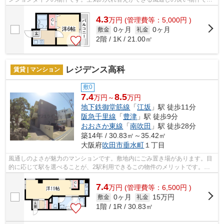
す。できるだけ早めに不動産情報を集めた...
4.3
万
円
(管理費等：5,000円 )
0ヶ月
0ヶ月
敷金
礼金
2階 / 1K / 21.00㎡
レジデンス高科
賃貸 | マンション
敷0
7.4
8.5
万円～
万円
地下鉄御堂筋線
「
江坂
」駅 徒歩11分
阪急千里線
「
豊津
」駅 徒歩9分
おおさか東線
「
南吹田
」駅 徒歩28分
築14年 / 30.83㎡～35.42㎡
大阪府
吹田市
垂水町
１丁目
風通しのよさが魅力のマンションです。敷地内にごみ置き場があります。目
的に応じて駅を選べることが、2駅利用できるこの物件のメリットです。こ
ちらはマンションタイプになります。当...
7.4
万
円
(管理費等：6,500円 )
0ヶ月
15万円
敷金
礼金
1階 / 1R / 30.83㎡