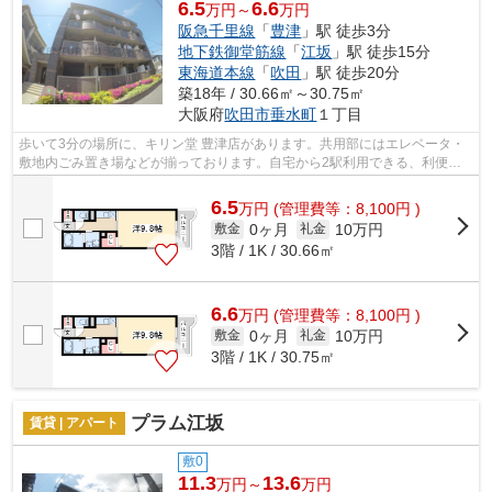
6.5
6.6
万円～
万円
阪急千里線
「
豊津
」駅 徒歩3分
地下鉄御堂筋線
「
江坂
」駅 徒歩15分
東海道本線
「
吹田
」駅 徒歩20分
築18年 / 30.66㎡～30.75㎡
大阪府
吹田市
垂水町
１丁目
歩いて3分の場所に、キリン堂 豊津店があります。共用部にはエレベータ・
敷地内ごみ置き場などが揃っております。自宅から2駅利用できる、利便性
の高い物件です。遠くの風景を見つめる...
6.5
万
円
(管理費等：8,100円 )
0ヶ月
10万円
敷金
礼金
3階 / 1K / 30.66㎡
6.6
万
円
(管理費等：8,100円 )
0ヶ月
10万円
敷金
礼金
3階 / 1K / 30.75㎡
プラム江坂
賃貸 | アパート
敷0
11.3
13.6
万円～
万円