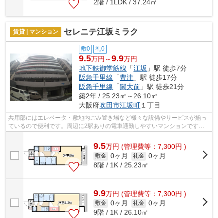
2階 / 1LDK / 37.24㎡
セレニテ江坂ミラク
賃貸 | マンション
敷0
礼0
9.5
9.9
万円～
万円
地下鉄御堂筋線
「
江坂
」駅 徒歩7分
阪急千里線
「
豊津
」駅 徒歩17分
阪急千里線
「
関大前
」駅 徒歩21分
築2年 / 25.23㎡～26.10㎡
大阪府
吹田市
江坂町
１丁目
共用部にはエレベータ・敷地内ごみ置き場など様々な設備やサービスが揃っ
ているので便利です。周辺に2駅ありの電車通勤しやすいマンションです。
防犯対策もバッチリなマンションタイプ...
9.5
万
円
(管理費等：7,300円 )
0ヶ月
0ヶ月
敷金
礼金
8階 / 1K / 25.23㎡
9.9
万
円
(管理費等：7,300円 )
0ヶ月
0ヶ月
敷金
礼金
9階 / 1K / 26.10㎡