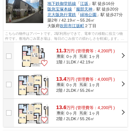
地下鉄御堂筋線
「
江坂
」駅 徒歩16分
阪急宝塚本線
「
服部天神
」駅 徒歩20分
北大阪急行電鉄
「
緑地公園
」駅 徒歩27分
築2年 / 42.19㎡～55.26㎡
大阪府
吹田市
江坂町
２丁目
こちらの物件はアパートです。2駅利用ができて、電車での移動に役立つ物
件です。敷地内ごみ置き場は、毎日のごみ捨ての煩わしさを軽減します。当
社スタッフが地域の賃貸情報をご提供い...
11.3
万
円
(管理費等：4,200円 )
0ヶ月
1ヶ月
敷金
礼金
1階 / 1LDK / 42.19㎡
13.4
万
円
(管理費等：4,000円 )
0ヶ月
1ヶ月
敷金
礼金
2階 / 2LDK / 55.26㎡
13.6
万
円
(管理費等：4,200円 )
0ヶ月
1ヶ月
敷金
礼金
2階 / 2LDK / 55.26㎡