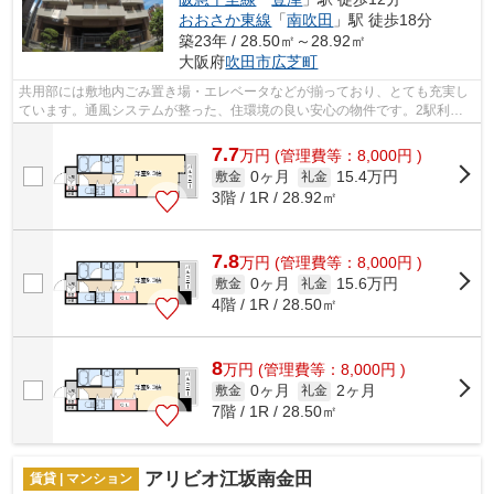
おおさか東線
「
南吹田
」駅 徒歩18分
築23年 / 28.50㎡～28.92㎡
大阪府
吹田市
広芝町
共用部には敷地内ごみ置き場・エレベータなどが揃っており、とても充実し
ています。通風システムが整った、住環境の良い安心の物件です。2駅利用
可能な物件なので行動範囲も広がります...
7.7
万
円
(管理費等：8,000円 )
0ヶ月
15.4万円
敷金
礼金
3階 / 1R / 28.92㎡
7.8
万
円
(管理費等：8,000円 )
0ヶ月
15.6万円
敷金
礼金
4階 / 1R / 28.50㎡
8
万
円
(管理費等：8,000円 )
0ヶ月
2ヶ月
敷金
礼金
7階 / 1R / 28.50㎡
アリビオ江坂南金田
賃貸 | マンション