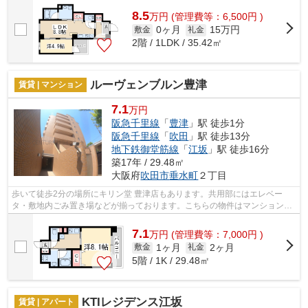
8.5
万
円
(管理費等：6,500円 )
0ヶ月
15万円
敷金
礼金
2階 / 1LDK / 35.42㎡
ルーヴェンブルン豊津
賃貸 | マンション
7.1
万円
阪急千里線
「
豊津
」駅 徒歩1分
阪急千里線
「
吹田
」駅 徒歩13分
地下鉄御堂筋線
「
江坂
」駅 徒歩16分
築17年 / 29.48㎡
大阪府
吹田市
垂水町
２丁目
歩いて徒歩2分の場所にキリン堂 豊津店もあります。共用部にはエレベー
タ・敷地内ごみ置き場などが揃っております。こちらの物件はマンションで
す。周辺に2駅あるので電車通勤しやすい...
7.1
万
円
(管理費等：7,000円 )
1ヶ月
2ヶ月
敷金
礼金
5階 / 1K / 29.48㎡
KTIレジデンス江坂
賃貸 | アパート