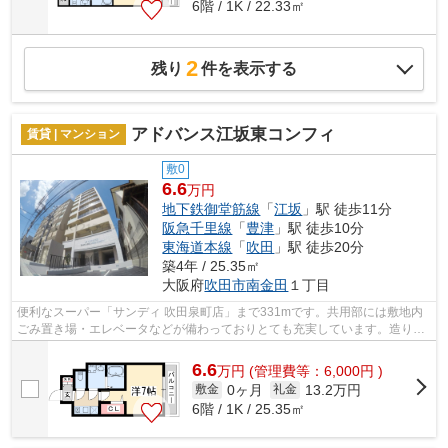
6階 / 1K / 22.33㎡
2
残り
件を表示する
アドバンス江坂東コンフィ
賃貸 | マンション
敷0
6.6
万円
地下鉄御堂筋線
「
江坂
」駅 徒歩11分
阪急千里線
「
豊津
」駅 徒歩10分
東海道本線
「
吹田
」駅 徒歩20分
築4年 / 25.35㎡
大阪府
吹田市
南金田
１丁目
便利なスーパー「サンディ 吹田泉町店」まで331mです。共用部には敷地内
ごみ置き場・エレベータなどが備わっておりとても充実しています。造りと
デザインに関して、自信をもって情報を...
6.6
万
円
(管理費等：6,000円 )
0ヶ月
13.2万円
敷金
礼金
6階 / 1K / 25.35㎡