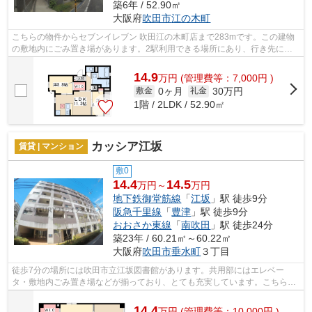
築6年 / 52.90㎡
大阪府
吹田市
江の木町
こちらの物件からセブンイレブン 吹田江の木町店まで283mです。この建物
の敷地内にごみ置き場があります。2駅利用できる場所にあり、行き先に合
わせて使い分けができます。こちらの物...
14.9
万
円
(管理費等：7,000円 )
0ヶ月
30万円
敷金
礼金
1階 / 2LDK / 52.90㎡
カッシア江坂
賃貸 | マンション
敷0
14.4
14.5
万円～
万円
地下鉄御堂筋線
「
江坂
」駅 徒歩9分
阪急千里線
「
豊津
」駅 徒歩9分
おおさか東線
「
南吹田
」駅 徒歩24分
築23年 / 60.21㎡～60.22㎡
大阪府
吹田市
垂水町
３丁目
徒歩7分の場所には吹田市立江坂図書館があります。共用部にはエレベー
タ・敷地内ごみ置き場などが揃っており、とても充実しています。こちらの
物件はマンションです。通風良好なマンシ...
14.4
万
円
(管理費等：10,000円 )