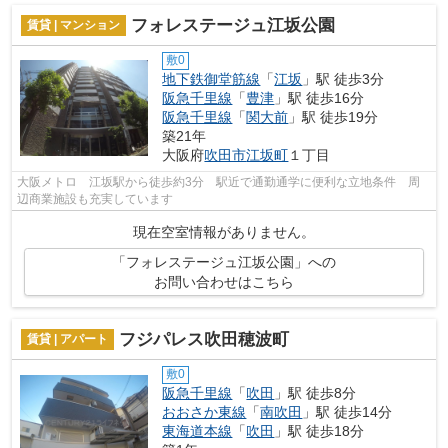
フォレステージュ江坂公園
賃貸 | マンション
敷0
地下鉄御堂筋線
「
江坂
」駅 徒歩3分
阪急千里線
「
豊津
」駅 徒歩16分
阪急千里線
「
関大前
」駅 徒歩19分
築21年
大阪府
吹田市
江坂町
１丁目
大阪メトロ 江坂駅から徒歩約3分 駅近で通勤通学に便利な立地条件 周
辺商業施設も充実しています
現在空室情報がありません。
「フォレステージュ江坂公園」への
お問い合わせはこちら
フジパレス吹田穂波町
賃貸 | アパート
敷0
阪急千里線
「
吹田
」駅 徒歩8分
おおさか東線
「
南吹田
」駅 徒歩14分
東海道本線
「
吹田
」駅 徒歩18分