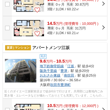
0ヶ月
30.8万円
敷金
礼金
3階 / 1LDK / 60.22㎡
14.5
万
円
(管理費等：10,000円 )
0ヶ月
31万円
敷金
礼金
4階 / 1LDK / 60.21㎡
アパートメンツ江坂
賃貸 | マンション
礼0
9.6
10.5
万円～
万円
地下鉄御堂筋線
「
江坂
」駅 徒歩4分
阪急千里線
「
豊津
」駅 徒歩20分
おおさか東線
「
南吹田
」駅 徒歩25分
築16年 / 30.60㎡～36.58㎡
大阪府
吹田市
豊津町
近くのダイエー江坂駅前店まで徒歩6分で行けます。共用部には敷地内ごみ
置き場・エレベータなどが備わっておりとても充実しています。こちらの物
件、通風良好な居住環境でどなた様の健...
10.5
万
円
(管理費等：12,000円 )