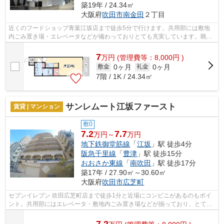
築19年 / 24.34㎡
大阪府
吹田市
南金田
２丁目
近くのフードショップ青葉江坂店まで徒歩5分で行けます。共用部には敷地
内ごみ置き場・エレベータなどが備わっておりとても充実しています。眺望
良好なマンションです。風通しのよさが...
7
万
円
(管理費等：8,000円 )
0ヶ月
0ヶ月
敷金
礼金
7階 / 1K / 24.34㎡
サンレムート江坂ファースト
賃貸 | マンション
敷0
7.2
7.7
万円～
万円
地下鉄御堂筋線
「
江坂
」駅 徒歩4分
阪急千里線
「
豊津
」駅 徒歩15分
おおさか東線
「
南吹田
」駅 徒歩17分
築17年 / 27.90㎡～30.60㎡
大阪府
吹田市
広芝町
セブンイレブン 吹田広芝町店まで徒歩1分と近場にコンビニがあるのもポイ
ント。共用部にはエレベータ・敷地内ごみ置き場などが揃っており、とても
充実しています。付近に駅が2つあるの...