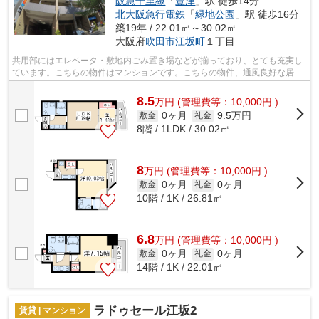
阪急千里線
「
豊津
」駅 徒歩14分
北大阪急行電鉄
「
緑地公園
」駅 徒歩16分
築19年 / 22.01㎡～30.02㎡
大阪府
吹田市
江坂町
１丁目
共用部にはエレベータ・敷地内ごみ置き場などが揃っており、とても充実し
ています。こちらの物件はマンションです。こちらの物件、通風良好な居住
環境でどなた様の健康にも良いおすす...
8.5
万
円
(管理費等：10,000円 )
0ヶ月
9.5万円
敷金
礼金
8階 / 1LDK / 30.02㎡
8
万
円
(管理費等：10,000円 )
0ヶ月
0ヶ月
敷金
礼金
10階 / 1K / 26.81㎡
6.8
万
円
(管理費等：10,000円 )
0ヶ月
0ヶ月
敷金
礼金
14階 / 1K / 22.01㎡
ラドゥセール江坂2
賃貸 | マンション