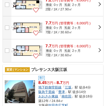
7.2
万
円
(管理費等：8,000円 )
0ヶ月
2ヶ月
敷金
礼金
2階 / 1K / 27.90㎡
7.7
万
円
(管理費等：8,000円 )
0ヶ月
2ヶ月
敷金
礼金
7階 / 1K / 30.60㎡
7.7
万
円
(管理費等：8,000円 )
0ヶ月
2ヶ月
敷金
礼金
7階 / 1K / 30.60㎡
プレサンス大阪江坂
賃貸 | マンション
敷0
8.45
8.7
万円～
万円
地下鉄御堂筋線
「
江坂
」駅 徒歩4分
阪急千里線
「
豊津
」駅 徒歩14分
おおさか東線
「
南吹田
」駅 徒歩18分
築12年 / 24.84㎡
大阪府
吹田市
広芝町