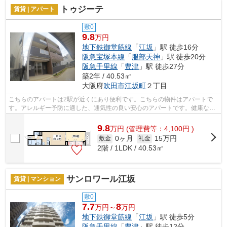
トゥジーテ
賃貸 | アパート
敷0
9.8
万円
地下鉄御堂筋線
「
江坂
」駅 徒歩16分
阪急宝塚本線
「
服部天神
」駅 徒歩20分
阪急千里線
「
豊津
」駅 徒歩27分
築2年 / 40.53㎡
大阪府
吹田市
江坂町
２丁目
こちらのアパートは2駅が近くにあり便利です。こちらの物件はアパートで
す。アレルギー予防に適した、通気性の良い安心のアパートです。健康な体
は新鮮な空気を吸うところから。敷地内...
9.8
万
円
(管理費等：4,100円 )
0ヶ月
15万円
敷金
礼金
2階 / 1LDK / 40.53㎡
サンロワール江坂
賃貸 | マンション
敷0
7.7
8
万円～
万円
地下鉄御堂筋線
「
江坂
」駅 徒歩5分
阪急千里線
「
豊津
」駅 徒歩12分