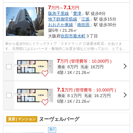
7
7.1
万円～
万円
阪急千里線
「
豊津
」駅 徒歩8分
地下鉄御堂筋線
「
江坂
」駅 徒歩15分
おおさか東線
「
南吹田
」駅 徒歩30分
築5年 / 21.26㎡
大阪府
吹田市
垂水町
３丁目
家から徒歩5分にドラッグストア「スギドラッグ 江坂垂水町店」がありま
す。共用部にはエレベータ・敷地内ごみ置き場などが揃っており、とても充
実しています。電車での移動がより便利...
7
万
円
(管理費等：10,000円 )
8万円
16万円
敷金
礼金
4階 / 1K / 21.26㎡
7.1
万
円
(管理費等：10,000円 )
8.1万円
16.2万円
敷金
礼金
5階 / 1K / 21.26㎡
ヌーヴェルバーグ
賃貸 | マンション
敷0