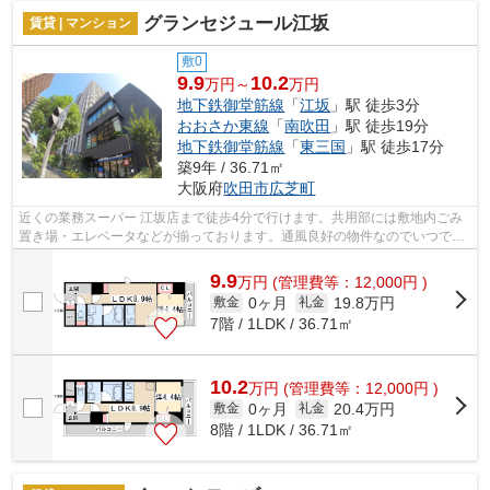
グランセジュール江坂
賃貸 | マンション
敷0
9.9
10.2
万円～
万円
地下鉄御堂筋線
「
江坂
」駅 徒歩3分
おおさか東線
「
南吹田
」駅 徒歩19分
地下鉄御堂筋線
「
東三国
」駅 徒歩17分
築9年 / 36.71㎡
大阪府
吹田市
広芝町
近くの業務スーパー 江坂店まで徒歩4分で行けます。共用部には敷地内ごみ
置き場・エレベータなどが揃っております。通風良好の物件なのでいつでも
新鮮な空気を味わえます。こちらの物...
9.9
万
円
(管理費等：12,000円 )
0ヶ月
19.8万円
敷金
礼金
7階 / 1LDK / 36.71㎡
10.2
万
円
(管理費等：12,000円 )
0ヶ月
20.4万円
敷金
礼金
8階 / 1LDK / 36.71㎡