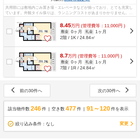
共用部には敷地内ごみ置き場・エレベータなどが揃っており、とても充実し
ています。外観タイル張りは、ランニングコストがあまりかかりません。防
犯対策もバッチリなマンションタイプ...
8.45
万
円
(管理費等：11,000円 )
0ヶ月
1ヶ月
敷金
礼金
2階 / 1K / 24.84㎡
8.7
万
円
(管理費等：11,000円 )
0ヶ月
1ヶ月
敷金
礼金
7階 / 1R / 24.84㎡
前の30件へ
次の30件へ
246
477
91～120
該当物件数
件
空き数
件
件を表示
変更
絞り込み条件：
なし