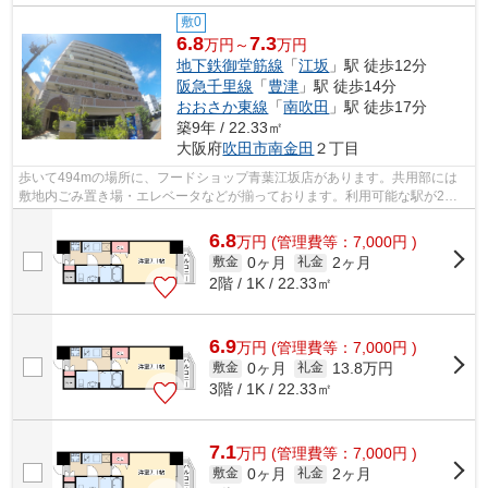
敷0
6.8
7.3
万円～
万円
地下鉄御堂筋線
「
江坂
」駅 徒歩12分
阪急千里線
「
豊津
」駅 徒歩14分
おおさか東線
「
南吹田
」駅 徒歩17分
築9年 / 22.33㎡
大阪府
吹田市
南金田
２丁目
歩いて494mの場所に、フードショップ青葉江坂店があります。共用部には
敷地内ごみ置き場・エレベータなどが揃っております。利用可能な駅が2駅
あり、利便性の高い物件です。外観タイル...
6.8
万
円
(管理費等：7,000円 )
0ヶ月
2ヶ月
敷金
礼金
2階 / 1K / 22.33㎡
6.9
万
円
(管理費等：7,000円 )
0ヶ月
13.8万円
敷金
礼金
3階 / 1K / 22.33㎡
7.1
万
円
(管理費等：7,000円 )
0ヶ月
2ヶ月
敷金
礼金