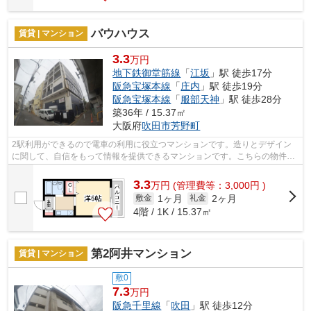
バウハウス
賃貸 | マンション
3.3
万円
地下鉄御堂筋線
「
江坂
」駅 徒歩17分
阪急宝塚本線
「
庄内
」駅 徒歩19分
阪急宝塚本線
「
服部天神
」駅 徒歩28分
築36年 / 15.37㎡
大阪府
吹田市
芳野町
2駅利用ができるので電車の利用に役立つマンションです。造りとデザイン
に関して、自信をもって情報を提供できるマンションです。こちらの物件以
外にも、地下鉄御堂筋線江坂駅近くの物...
3.3
万
円
(管理費等：3,000円 )
1ヶ月
2ヶ月
敷金
礼金
4階 / 1K / 15.37㎡
第2阿井マンション
賃貸 | マンション
敷0
7.3
万円
阪急千里線
「
吹田
」駅 徒歩12分