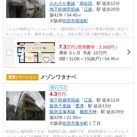
おおさか東線
「
南吹田
」駅 徒歩12分
地下鉄御堂筋線
「
江坂
」駅 徒歩20分
築41年 / 54.45㎡
大阪府
吹田市
穂波町
こちらの物件はマンションです。2駅利用ができるので電車の利用に役立つ
マンションです。物件をお探しなら、当社が取り扱う物件情報から探してみ
てはいかがでしょうか？当社は、様々な...
7.3
万
円
(管理費等：3,000円 )
0ヶ月
10万円
敷金
礼金
3階 / 1LDK＋1S(納戸) / 54.45㎡
メゾンワタナベ
賃貸 | マンション
敷0
礼0
4.3
万円
地下鉄御堂筋線
「
江坂
」駅 徒歩11分
阪急千里線
「
豊津
」駅 徒歩13分
阪急宝塚本線
「
服部天神
」駅 徒歩29分
築32年 / 21.00㎡
大阪府
吹田市
垂水町
１丁目
自宅から2駅利用できる、利便性の高い物件です。防犯対策もバッチリなマ
ンションタイプの物件です。空気の入れ替えができる風通しの良い物件で