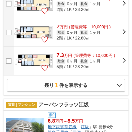
0ヶ月
1ヶ月
敷金
礼金
2階 / 1K / 23.20㎡
7
万
円
(管理費等：10,000円 )
0ヶ月
1ヶ月
敷金
礼金
2階 / 1K / 22.80㎡
7.3
万
円
(管理費等：10,000円 )
0ヶ月
1ヶ月
敷金
礼金
5階 / 1K / 23.20㎡
1
残り
件を表示する
アーバンフラッツ江坂
賃貸 | マンション
敷0
6.8
8.5
万円～
万円
地下鉄御堂筋線
「
江坂
」駅 徒歩4分