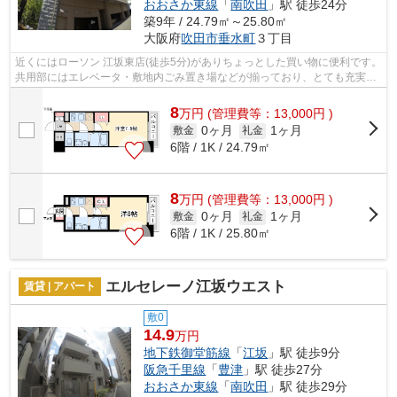
おおさか東線
「
南吹田
」駅 徒歩24分
築9年 / 24.79㎡～25.80㎡
大阪府
吹田市
垂水町
３丁目
近くにはローソン 江坂東店(徒歩5分)がありちょっとした買い物に便利です。
共用部にはエレベータ・敷地内ごみ置き場などが揃っており、とても充実し
ています。風通しが良い物件です。...
8
万
円
(管理費等：13,000円 )
0ヶ月
1ヶ月
敷金
礼金
6階 / 1K / 24.79㎡
8
万
円
(管理費等：13,000円 )
0ヶ月
1ヶ月
敷金
礼金
6階 / 1K / 25.80㎡
エルセレーノ江坂ウエスト
賃貸 | アパート
敷0
14.9
万円
地下鉄御堂筋線
「
江坂
」駅 徒歩9分
阪急千里線
「
豊津
」駅 徒歩27分
おおさか東線
「
南吹田
」駅 徒歩29分