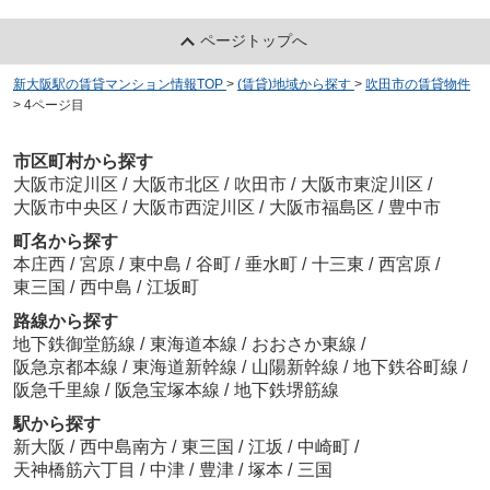
ページトップへ
新大阪駅の賃貸マンション情報TOP
>
(賃貸)地域から探す
>
吹田市の賃貸物件
>
4ページ目
市区町村から探す
大阪市淀川区
/
大阪市北区
/
吹田市
/
大阪市東淀川区
/
大阪市中央区
/
大阪市西淀川区
/
大阪市福島区
/
豊中市
町名から探す
本庄西
/
宮原
/
東中島
/
谷町
/
垂水町
/
十三東
/
西宮原
/
東三国
/
西中島
/
江坂町
路線から探す
地下鉄御堂筋線
/
東海道本線
/
おおさか東線
/
阪急京都本線
/
東海道新幹線
/
山陽新幹線
/
地下鉄谷町線
/
阪急千里線
/
阪急宝塚本線
/
地下鉄堺筋線
駅から探す
新大阪
/
西中島南方
/
東三国
/
江坂
/
中崎町
/
天神橋筋六丁目
/
中津
/
豊津
/
塚本
/
三国