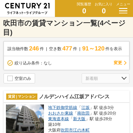
閲覧履歴
お気に入り
メニュー
0
0
吹田市の賃貸マンション一覧(4ページ
目)
246
477
91～120
該当物件数
件
空き数
件
件を表示
変更
絞り込み条件：
なし
空室のみ
ノルデンハイム江坂アドバンス
賃貸 | マンション
地下鉄御堂筋線
「
江坂
」駅 徒歩3分
おおさか東線
「
南吹田
」駅 徒歩20分
東海道本線
「
新大阪
」駅 徒歩28分
築10年
大阪府
吹田市
江の木町