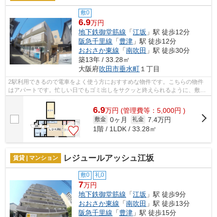
敷0
6.9
万円
地下鉄御堂筋線
「
江坂
」駅 徒歩12分
阪急千里線
「
豊津
」駅 徒歩12分
おおさか東線
「
南吹田
」駅 徒歩30分
築13年 / 33.28㎡
大阪府
吹田市
垂水町
１丁目
2駅利用できるので電車をよく使う方におすすめな物件です。こちらの物件
はアパートです。忙しい日でもゴミ出しをサクッと終えられるように、敷地
内にゴミ置き場をつけております。風通...
6.9
万
円
(管理費等：5,000円 )
0ヶ月
7.4万円
敷金
礼金
1階 / 1LDK / 33.28㎡
レジュールアッシュ江坂
賃貸 | マンション
敷0
礼0
7
万円
地下鉄御堂筋線
「
江坂
」駅 徒歩9分
おおさか東線
「
南吹田
」駅 徒歩13分
阪急千里線
「
豊津
」駅 徒歩15分