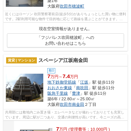
築1年
大阪府
吹田市
穂波町
近くにはローソン 吹田警察署前店(徒歩5分)がありちょっとした買い物に便利
です。2駅利用可能な物件で目的地に応じて路線を選ぶことができます。敷
地内にゴミ置き場を備えているので敷...
現在空室情報がありません。
「フジパレス吹田穂波町」への
お問い合わせはこちら
スペーシア江坂南金田
賃貸 | マンション
敷0
7
7.4
万円～
万円
地下鉄御堂筋線
「
江坂
」駅 徒歩11分
おおさか東線
「
南吹田
」駅 徒歩11分
阪急千里線
「
豊津
」駅 徒歩11分
築6年 / 22.80㎡～25.00㎡
大阪府
吹田市
南金田
２丁目
共用部には敷地内ごみ置き場・エレベータなどが備わっておりとても充実し
ています。周辺に駅が二つあり、交通の利便性が高いです。今ニーズの高い
物件は、外観タイル張りの物件です。...
7
万
円
(管理費等：10,000円 )