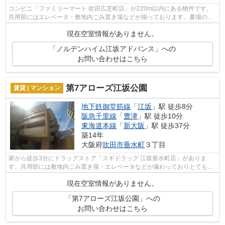
コンビニ「ファミリーマート 吹田広芝町店」が220m以内にある物件です。
共用部にはエレベータ・敷地内ごみ置き場などが揃っております。夏場の電
気代も安く抑えられる通風良好で快適な...
現在空室情報がありません。
「ノルデンハイム江坂アドバンス」への
お問い合わせはこちら
第7アローズ江坂公園
賃貸 | マンション
地下鉄御堂筋線
「
江坂
」駅 徒歩8分
阪急千里線
「
豊津
」駅 徒歩10分
東海道本線
「
新大阪
」駅 徒歩37分
築14年
大阪府
吹田市
垂水町
３丁目
家から徒歩3分にドラッグストア「スギドラッグ 江坂垂水町店」がありま
す。共用部には敷地内ごみ置き場・エレベータなどが備わっておりとても充
実しています。遠くの風景を見つめるこ...
現在空室情報がありません。
「第7アローズ江坂公園」への
お問い合わせはこちら