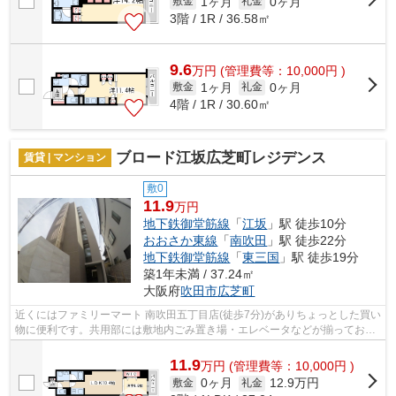
1ヶ月
0ヶ月
敷金
礼金
3階 / 1R / 36.58㎡
9.6
万
円
(管理費等：10,000円 )
1ヶ月
0ヶ月
敷金
礼金
4階 / 1R / 30.60㎡
ブロード江坂広芝町レジデンス
賃貸 | マンション
敷0
11.9
万円
地下鉄御堂筋線
「
江坂
」駅 徒歩10分
おおさか東線
「
南吹田
」駅 徒歩22分
地下鉄御堂筋線
「
東三国
」駅 徒歩19分
築1年未満 / 37.24㎡
大阪府
吹田市
広芝町
近くにはファミリーマート 南吹田五丁目店(徒歩7分)がありちょっとした買い
物に便利です。共用部には敷地内ごみ置き場・エレベータなどが揃ってお
り、とても充実しています。近くに駅...
11.9
万
円
(管理費等：10,000円 )
0ヶ月
12.9万円
敷金
礼金