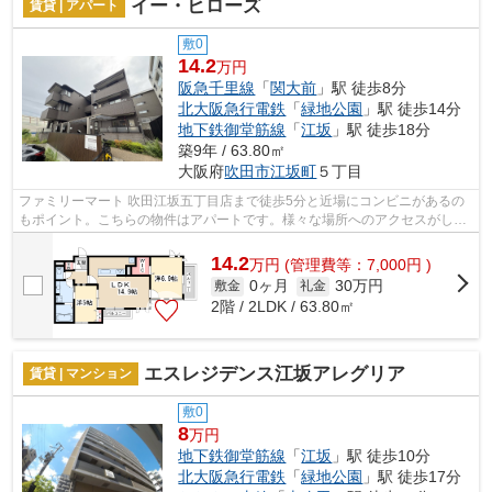
イー・ヒローズ
賃貸 | アパート
敷0
14.2
万円
阪急千里線
「
関大前
」駅 徒歩8分
北大阪急行電鉄
「
緑地公園
」駅 徒歩14分
地下鉄御堂筋線
「
江坂
」駅 徒歩18分
築9年 / 63.80㎡
大阪府
吹田市
江坂町
５丁目
ファミリーマート 吹田江坂五丁目店まで徒歩5分と近場にコンビニがあるの
もポイント。こちらの物件はアパートです。様々な場所へのアクセスがしや
すくなる2駅利用可能な物件です。敷地...
14.2
万
円
(管理費等：7,000円 )
0ヶ月
30万円
敷金
礼金
2階 / 2LDK / 63.80㎡
エスレジデンス江坂アレグリア
賃貸 | マンション
敷0
8
万円
地下鉄御堂筋線
「
江坂
」駅 徒歩10分
北大阪急行電鉄
「
緑地公園
」駅 徒歩17分