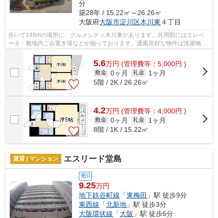
分
築28年 / 15.22㎡～26.26㎡
大阪府
大阪市淀川区
木川東
４丁目
歩いて146mの場所に、グルメシティ木川東があります。共用部にはエレベ
ータ・敷地内ごみ置き場などが揃っております。通風良好な物件は洗濯物も
乾きやすくなっています。周辺に2駅あり...
5.6
万
円
(管理費等：5,000円 )
0ヶ月
1ヶ月
敷金
礼金
5階 / 2K / 26.26㎡
4.2
万
円
(管理費等：4,000円 )
0ヶ月
1ヶ月
敷金
礼金
8階 / 1K / 15.22㎡
エスリード堂島
賃貸 | マンション
敷0
9.25
万円
地下鉄谷町線
「
東梅田
」駅 徒歩9分
東西線
「
北新地
」駅 徒歩3分
大阪環状線
「
大阪
」駅 徒歩6分