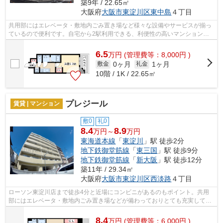
築9年 / 22.65㎡
大阪府
大阪市東淀川区
東中島
４丁目
共用部にはエレベータ・敷地内ごみ置き場など様々な設備やサービスが揃っ
ているので便利です。自宅から2駅利用できる、利便性の高いマンションで
す。外壁はタイル張りとなっていて、印...
6.5
万
円
(管理費等：8,000円 )
0ヶ月
1ヶ月
敷金
礼金
10階 / 1K / 22.65㎡
プレジール
賃貸 | マンション
敷0
礼0
8.4
8.9
万円～
万円
東海道本線
「
東淀川
」駅 徒歩2分
地下鉄御堂筋線
「
東三国
」駅 徒歩9分
地下鉄御堂筋線
「
新大阪
」駅 徒歩12分
築11年 / 29.34㎡
大阪府
大阪市東淀川区
西淡路
４丁目
ローソン東淀川店まで徒歩4分と近場にコンビニがあるのもポイント。共用
部にはエレベータ・敷地内ごみ置き場などが備わっておりとても充実してい
ます。外観タイル張りのマンションは、...
8.4
万
円
(管理費等：6,000円 )