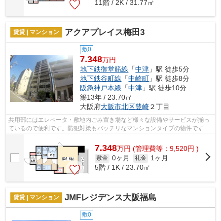
11階 / 2K / 31.77㎡
アクアプレイス梅田3
賃貸 | マンション
敷0
7.348
万円
地下鉄御堂筋線
「
中津
」駅 徒歩5分
地下鉄谷町線
「
中崎町
」駅 徒歩8分
阪急神戸本線
「
中津
」駅 徒歩10分
築13年 / 23.70㎡
大阪府
大阪市北区
豊崎
２丁目
共用部にはエレベータ・敷地内ごみ置き場など様々な設備やサービスが揃っ
ているので便利です。防犯対策もバッチリなマンションタイプの物件です。
常に新鮮な空気を取り入れられる通風...
7.348
万
円
(管理費等：9,520円 )
0ヶ月
1ヶ月
敷金
礼金
5階 / 1K / 23.70㎡
JMFレジデンス大阪福島
賃貸 | マンション
敷0