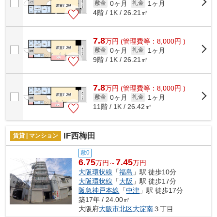
0ヶ月
1ヶ月
敷金
礼金
4階 / 1K / 26.21㎡
7.8
万
円
(管理費等：8,000円 )
0ヶ月
1ヶ月
敷金
礼金
9階 / 1K / 26.21㎡
7.8
万
円
(管理費等：8,000円 )
0ヶ月
1ヶ月
敷金
礼金
11階 / 1K / 26.42㎡
IF西梅田
賃貸 | マンション
敷0
6.75
7.45
万円～
万円
大阪環状線
「
福島
」駅 徒歩10分
大阪環状線
「
大阪
」駅 徒歩17分
阪急神戸本線
「
中津
」駅 徒歩17分
築17年 / 24.00㎡
大阪府
大阪市北区
大淀南
３丁目