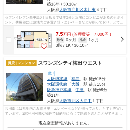
築16年 / 30.10㎡
大阪府
大阪市淀川区
木川東
４丁目
セブンイレブン西中島6丁目店まで徒歩2分と近場にコンビニがあるのもポイ
ント。共用部には敷地内ごみ置き場・エレベータなどが揃っており、とても
充実しています。外観タイル張りは、...
7.5
万
円
(管理費等：7,000円 )
0ヶ月
1ヶ月
敷金
礼金
3階 / 1K / 30.10㎡
スワンズシティ梅田ウエスト
賃貸 | マンション
敷0
大阪環状線
「
福島
」駅 徒歩15分
大阪環状線
「
大阪
」駅 徒歩15分
阪急神戸本線
「
中津
」駅 徒歩9分
築11年
大阪府
大阪市北区
大淀中
１丁目
共用部には敷地内ごみ置き場・エレベータなどが揃っており、とても充実し
ています。2駅利用可能な物件で目的地に応じて路線を選ぶことができま
す。外壁はタイル張りとなっていて、印象...
現在空室情報がありません。