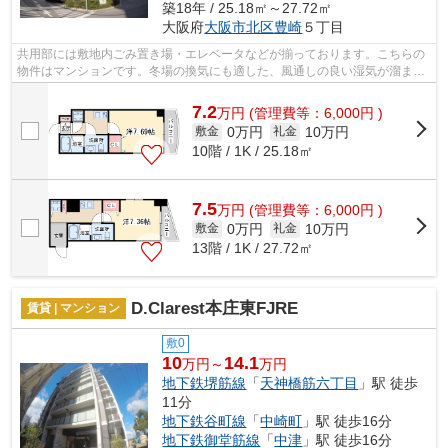
築18年 / 25.18㎡～27.72㎡
大阪府
大阪市北区
豊崎
５丁目
共用部には敷地内ごみ置き場・エレベータなどが揃っております。こちらの
物件はマンションです。冬場の換気にも適した、風通しの良い湿気が溜まり
にくい物件です。眺めの良い物件探し...
7.2
万
円
(管理費等：6,000円 )
0万円
10万円
敷金
礼金
10階 / 1K / 25.18㎡
7.5
万
円
(管理費等：6,000円 )
0万円
10万円
敷金
礼金
13階 / 1K / 27.72㎡
D.Clarest本庄東FJRE
賃貸 | マンション
敷0
10
14.1
万円～
万円
地下鉄堺筋線
「
天神橋筋六丁目
」駅 徒歩
11分
地下鉄谷町線
「
中崎町
」駅 徒歩16分
地下鉄御堂筋線
「
中津
」駅 徒歩16分