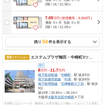
2階 / 1K / 21.90㎡
7.05
万
円
(管理費等：8,000円 )
0ヶ月
0ヶ月
敷金
礼金
2階 / 1K / 21.09㎡
54
残り
件を表示する
エステムプラザ梅田・中崎町3ツインマークス サウスレジデンス
賃貸 | マンション
敷0
8
11.7
万円～
万円
地下鉄谷町線
「
中崎町
」駅 徒歩5分
地下鉄御堂筋線
「
中津
」駅 徒歩8分
地下鉄堺筋線
「
天神橋筋六丁目
」駅 徒歩
9分
築14年 / 20.60㎡～36.10㎡
大阪府
大阪市北区
中崎西
４丁目
共用部にはエレベータ・敷地内ごみ置き場などが備わっておりとても充実し