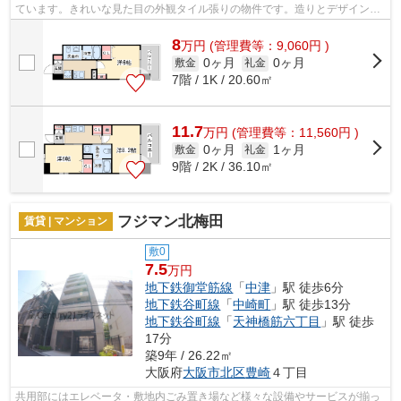
ています。きれいな見た目の外観タイル張りの物件です。造りとデザインに
関して、自信をもって情報を提供でき...
8
万
円
(管理費等：9,060円 )
0ヶ月
0ヶ月
敷金
礼金
7階 / 1K / 20.60㎡
11.7
万
円
(管理費等：11,560円 )
0ヶ月
1ヶ月
敷金
礼金
9階 / 2K / 36.10㎡
フジマン北梅田
賃貸 | マンション
敷0
7.5
万円
地下鉄御堂筋線
「
中津
」駅 徒歩6分
地下鉄谷町線
「
中崎町
」駅 徒歩13分
地下鉄谷町線
「
天神橋筋六丁目
」駅 徒歩
17分
築9年 / 26.22㎡
大阪府
大阪市北区
豊崎
４丁目
共用部にはエレベータ・敷地内ごみ置き場など様々な設備やサービスが揃っ