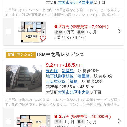
大阪府
大阪市淀川区
西中島
２丁目
共用部にはエレベータ・敷地内ごみ置き場などが揃っており、とても充実し
ています。2駅利用可能でとても利便性の高いマンションです。夏場は特に
涼しい通風良好な環境の良い快適空間を...
6.7
万
円
(管理費等：7,000円 )
0万円
1ヶ月
敷金
礼金
5階 / 1K / 26.77㎡
ISM中之島レジデンス
賃貸 | マンション
9.2
18.5
万円～
万円
東西線
「
新福島
」駅 徒歩10分
地下鉄御堂筋線
「
淀屋橋
」駅 徒歩9分
大阪環状線
「
福島
」駅 徒歩10分
築25年 / 25.35㎡～43.51㎡
大阪府
大阪市北区
中之島
３丁目
共用部には敷地内ごみ置き場・エレベータなど様々な設備やサービスが揃っ
ているので便利です。外観タイル張りは、マンション全体に豊かな表情を与
えることができます。眺望良好なマン...
9.2
万
円
(管理費等：10,000円 )
1ヶ月
2ヶ月
敷金
礼金