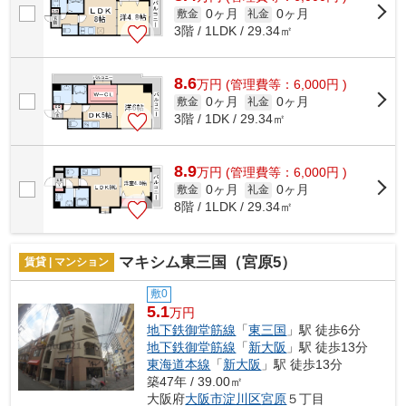
0ヶ月
0ヶ月
敷金
礼金
3階 / 1LDK / 29.34㎡
8.6
万
円
(管理費等：6,000円 )
0ヶ月
0ヶ月
敷金
礼金
3階 / 1DK / 29.34㎡
8.9
万
円
(管理費等：6,000円 )
0ヶ月
0ヶ月
敷金
礼金
8階 / 1LDK / 29.34㎡
マキシム東三国（宮原5）
賃貸 | マンション
敷0
5.1
万円
地下鉄御堂筋線
「
東三国
」駅 徒歩6分
地下鉄御堂筋線
「
新大阪
」駅 徒歩13分
東海道本線
「
新大阪
」駅 徒歩13分
築47年 / 39.00㎡
大阪府
大阪市淀川区
宮原
５丁目