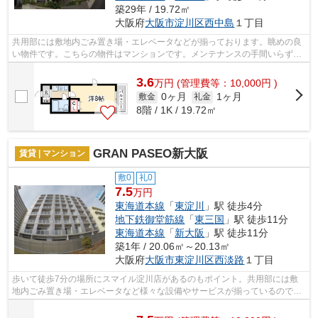
築29年 / 19.72㎡
大阪府
大阪市淀川区
西中島
１丁目
共用部には敷地内ごみ置き場・エレベータなどが揃っております。眺めの良
い物件です。こちらの物件はマンションです。メンテナンスの手間いらずで
嬉しい、外観タイル張りを採用してお...
3.6
万
円
(管理費等：10,000円 )
0ヶ月
1ヶ月
敷金
礼金
8階 / 1K / 19.72㎡
GRAN PASEO新大阪
賃貸 | マンション
敷0
礼0
7.5
万円
東海道本線
「
東淀川
」駅 徒歩4分
地下鉄御堂筋線
「
東三国
」駅 徒歩11分
東海道本線
「
新大阪
」駅 徒歩11分
築1年 / 20.06㎡～20.13㎡
大阪府
大阪市東淀川区
西淡路
１丁目
歩いて徒歩7分の場所にスマイル淀川店があるのもポイント。共用部には敷
地内ごみ置き場・エレベータなど様々な設備やサービスが揃っているので便
利です。駅が周辺に2つあるので行動範...