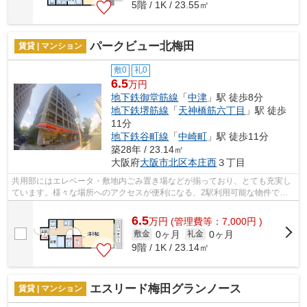
5階 / 1K / 23.55㎡
パークビュー北梅田
賃貸 | マンション
敷0
礼0
6.5
万円
地下鉄御堂筋線
「
中津
」駅 徒歩8分
地下鉄堺筋線
「
天神橋筋六丁目
」駅 徒歩
11分
地下鉄谷町線
「
中崎町
」駅 徒歩11分
築28年 / 23.14㎡
大阪府
大阪市北区
本庄西
３丁目
共用部にはエレベータ・敷地内ごみ置き場などが揃っており、とても充実し
ています。様々な場所へのアクセスが便利になる、2駅利用可能な物件で
す。通風良好の物件なのでいつでも新鮮な...
6.5
万
円
(管理費等：7,000円 )
0ヶ月
0ヶ月
敷金
礼金
9階 / 1K / 23.14㎡
エスリード梅田グランノース
賃貸 | マンション