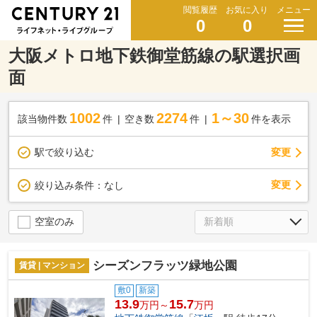
閲覧履歴
お気に入り
メニュー
0
0
大阪メトロ地下鉄御堂筋線の駅選択画
面
1002
2274
1～30
該当物件数
件
空き数
件
件を表示
駅で絞り込む
変更
変更
絞り込み条件：
なし
空室のみ
シーズンフラッツ緑地公園
賃貸 | マンション
敷0
新築
13.9
15.7
万円～
万円