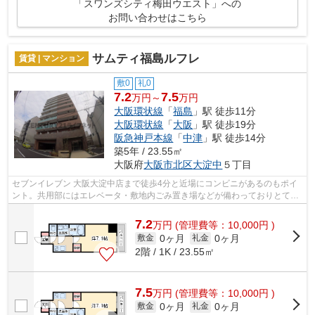
「スワンズシティ梅田ウエスト」への
お問い合わせはこちら
サムティ福島ルフレ
賃貸 | マンション
敷0
礼0
7.2
7.5
万円～
万円
大阪環状線
「
福島
」駅 徒歩11分
大阪環状線
「
大阪
」駅 徒歩19分
阪急神戸本線
「
中津
」駅 徒歩14分
築5年 / 23.55㎡
大阪府
大阪市北区
大淀中
５丁目
セブンイレブン 大阪大淀中店まで徒歩4分と近場にコンビニがあるのもポイ
ント。共用部にはエレベータ・敷地内ごみ置き場などが備わっておりとても
充実しています。外観タイル張りは、...
7.2
万
円
(管理費等：10,000円 )
0ヶ月
0ヶ月
敷金
礼金
2階 / 1K / 23.55㎡
7.5
万
円
(管理費等：10,000円 )
0ヶ月
0ヶ月
敷金
礼金