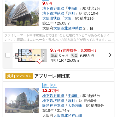
9
万円
地下鉄谷町線
「
中崎町
」駅 徒歩2分
地下鉄堺筋線
「
扇町
」駅 徒歩10分
大阪環状線
「
大阪
」駅 徒歩11分
築11年 / 25.05㎡
大阪府
大阪市北区
中崎西
２丁目
ファミリーマート中津駅東店まで徒歩6分と近場にコンビニがあるのもポイ
ント。共用部にはエレベータ・敷地内ごみ置き場などが揃っております。こ
ちらはマンションタイプになります。2...
9
万
円
(管理費等：6,000円 )
0ヶ月
9.99万円
敷金
礼金
7階 / 1R / 25.05㎡
アプリーレ梅田東
賃貸 | マンション
敷0
礼0
12.3
万円
地下鉄谷町線
「
中崎町
」駅 徒歩5分
地下鉄堺筋線
「
扇町
」駅 徒歩6分
阪急神戸本線
「
大阪梅田
」駅 徒歩8分
築19年 / 31.74㎡
大阪府
大阪市北区
神山町