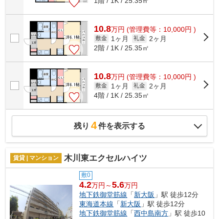
1階 / 1K / 25.35㎡
10.8
万
円
(管理費等：10,000円 )
1ヶ月
2ヶ月
敷金
礼金
2階 / 1K / 25.35㎡
10.8
万
円
(管理費等：10,000円 )
1ヶ月
2ヶ月
敷金
礼金
4階 / 1K / 25.35㎡
4
残り
件を表示する
木川東エクセルハイツ
賃貸 | マンション
敷0
4.2
5.6
万円～
万円
地下鉄御堂筋線
「
新大阪
」駅 徒歩12分
東海道本線
「
新大阪
」駅 徒歩12分
地下鉄御堂筋線
「
西中島南方
」駅 徒歩10