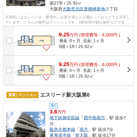
築27年 / 25.92㎡
大阪府
大阪市北区
曾根崎新地
２丁目
共用部にはエレベータ・敷地内ごみ置き場などが備わっておりとても充実し
ています。こちらの物件はマンションです。2駅利用可能な物件なので交通
の利便性が良いのが魅力です。外観タイ...
9.25
万
円
(管理費等：8,000円 )
0ヶ月
1ヶ月
敷金
礼金
5階 / 1R / 25.92㎡
9.25
万
円
(管理費等：8,000円 )
0ヶ月
1ヶ月
敷金
礼金
5階 / 1R / 25.92㎡
エスリード新大阪第6
賃貸 | マンション
敷0
3.6
万円
地下鉄御堂筋線
「
西中島南方
」駅 徒歩7
分
阪急京都本線
「
南方
」駅 徒歩7分
東海道本線
「
新大阪
」駅 徒歩17分