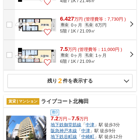
4階 / 1K / 21.46㎡
6.427
万
円
(管理費等：7,730円 )
0ヶ月
8万円
敷金
礼金
5階 / 1K / 21.09㎡
7.5
万
円
(管理費等：11,000円 )
0ヶ月
1ヶ月
敷金
礼金
6階 / 1K / 21.09㎡
2
残り
件を表示する
ライブコート北梅田
賃貸 | マンション
敷0
7.2
7.5
万円～
万円
地下鉄御堂筋線
「
中津
」駅 徒歩3分
阪急神戸本線
「
中津
」駅 徒歩9分
地下鉄谷町線
「
中崎町
」駅 徒歩12分