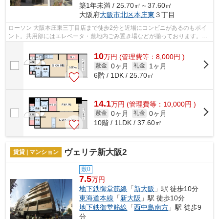
築1年未満 / 25.70㎡～37.60㎡
大阪府
大阪市北区
本庄東
３丁目
ローソン 大阪本庄東三丁目店まで徒歩2分と近場にコンビニがあるのもポイ
ント。共用部にはエレベータ・敷地内ごみ置き場などが揃っております。こ
ちらの物件はマンションです。やっぱ...
10
万
円
(管理費等：8,000円 )
0ヶ月
1ヶ月
敷金
礼金
6階 / 1DK / 25.70㎡
14.1
万
円
(管理費等：10,000円 )
0ヶ月
0ヶ月
敷金
礼金
10階 / 1LDK / 37.60㎡
ヴェリテ新大阪2
賃貸 | マンション
敷0
7.5
万円
地下鉄御堂筋線
「
新大阪
」駅 徒歩10分
東海道本線
「
新大阪
」駅 徒歩10分
地下鉄御堂筋線
「
西中島南方
」駅 徒歩9
分