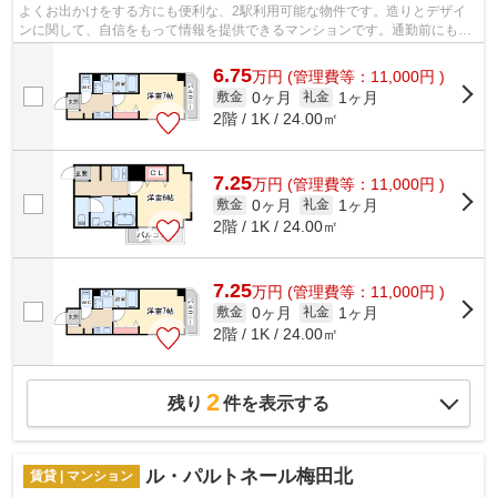
よくお出かけをする方にも便利な、2駅利用可能な物件です。造りとデザイ
ンに関して、自信をもって情報を提供できるマンションです。通勤前にも簡
単にごみを捨てることができる敷地内ご...
6.75
万
円
(管理費等：11,000円 )
0ヶ月
1ヶ月
敷金
礼金
2階 / 1K / 24.00㎡
7.25
万
円
(管理費等：11,000円 )
0ヶ月
1ヶ月
敷金
礼金
2階 / 1K / 24.00㎡
7.25
万
円
(管理費等：11,000円 )
0ヶ月
1ヶ月
敷金
礼金
2階 / 1K / 24.00㎡
2
残り
件を表示する
ル・パルトネール梅田北
賃貸 | マンション