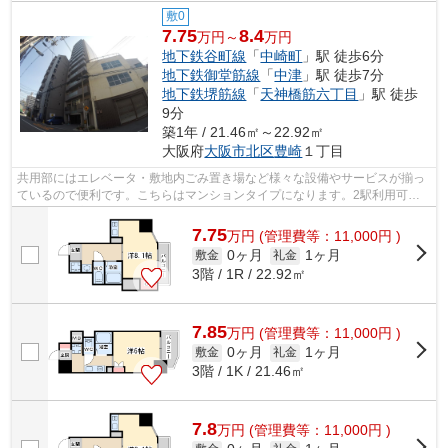
敷0
7.75
8.4
万円～
万円
地下鉄谷町線
「
中崎町
」駅 徒歩6分
地下鉄御堂筋線
「
中津
」駅 徒歩7分
地下鉄堺筋線
「
天神橋筋六丁目
」駅 徒歩
9分
築1年 / 21.46㎡～22.92㎡
大阪府
大阪市北区
豊崎
１丁目
共用部にはエレベータ・敷地内ごみ置き場など様々な設備やサービスが揃っ
ているので便利です。こちらはマンションタイプになります。2駅利用可能
な利便性の高いマンションです。賃貸物...
7.75
万
円
(管理費等：11,000円 )
0ヶ月
1ヶ月
敷金
礼金
3階 / 1R / 22.92㎡
7.85
万
円
(管理費等：11,000円 )
0ヶ月
1ヶ月
敷金
礼金
3階 / 1K / 21.46㎡
7.8
万
円
(管理費等：11,000円 )