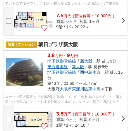
ているので便利です。ご利用可能な駅が2つあり、行き先に応じて乗車駅の
使い分けができます。こちらの物件はマ...
7.5
万
円
(管理費等：10,000円 )
0ヶ月
1ヶ月
敷金
礼金
9階 / 1K / 26.22㎡
朝日プラザ新大阪
賃貸 | マンション
3.8
9
万円～
万円
地下鉄御堂筋線
「
新大阪
」駅 徒歩9分
東海道本線
「
新大阪
」駅 徒歩9分
地下鉄御堂筋線
「
西中島南方
」駅 徒歩16
分
築43年 / 21.60㎡～51.47㎡
大阪府
大阪市東淀川区
東中島
４丁目
ローソン新大阪東まで徒歩2分と近場にコンビニがあるのもポイント。落ち
着いた街並みにフィットする外観タイルのマンション。周辺に2駅ありの電
車通勤しやすいマンションです。防犯対...
3.8
万
円
(管理費等：10,000円 )
0ヶ月
0ヶ月
敷金
礼金
1階 / 1R / 24.18㎡