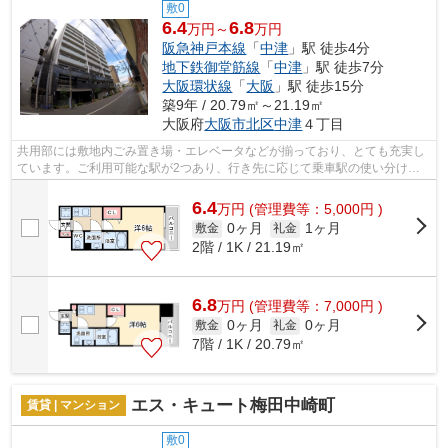
敷0
6.4
6.8
万円～
万円
阪急神戸本線
「
中津
」駅 徒歩4分
地下鉄御堂筋線
「
中津
」駅 徒歩7分
大阪環状線
「
大阪
」駅 徒歩15分
築9年 / 20.79㎡～21.19㎡
大阪府
大阪市北区
中津
４丁目
共用部には敷地内ごみ置き場・エレベータなどが揃っており、とても充実し
ています。ご利用可能な駅が2つあり、行き先に応じて乗車駅の使い分けが
できます。こちらの物件はマンションで...
6.4
万
円
(管理費等：5,000円 )
0ヶ月
1ヶ月
敷金
礼金
2階 / 1K / 21.19㎡
6.8
万
円
(管理費等：7,000円 )
0ヶ月
0ヶ月
敷金
礼金
7階 / 1K / 20.79㎡
エス・キュート梅田中崎町
賃貸 | マンション
敷0