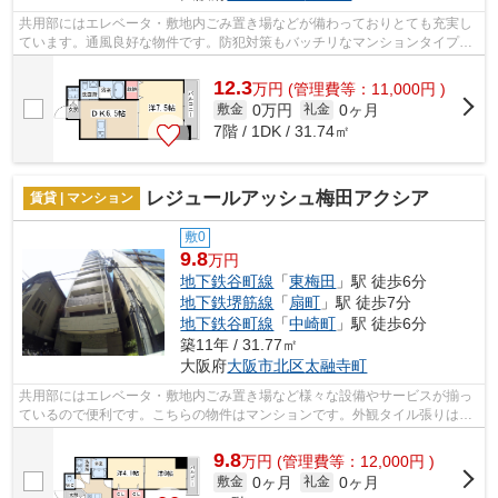
共用部にはエレベータ・敷地内ごみ置き場などが備わっておりとても充実し
ています。通風良好な物件です。防犯対策もバッチリなマンションタイプの
物件です。満足できる素敵な外観タイ...
12.3
万
円
(管理費等：11,000円 )
0万円
0ヶ月
敷金
礼金
7階 / 1DK / 31.74㎡
レジュールアッシュ梅田アクシア
賃貸 | マンション
敷0
9.8
万円
地下鉄谷町線
「
東梅田
」駅 徒歩6分
地下鉄堺筋線
「
扇町
」駅 徒歩7分
地下鉄谷町線
「
中崎町
」駅 徒歩6分
築11年 / 31.77㎡
大阪府
大阪市北区
太融寺町
共用部にはエレベータ・敷地内ごみ置き場など様々な設備やサービスが揃っ
ているので便利です。こちらの物件はマンションです。外観タイル張りは、
手入れを考えれば決して高価ではあり...
9.8
万
円
(管理費等：12,000円 )
0ヶ月
0ヶ月
敷金
礼金