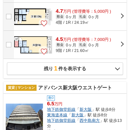
4.7
万
円
(管理費等：5,000円 )
0ヶ月
0ヶ月
敷金
礼金
4階 / 1R / 24.19㎡
4.5
万
円
(管理費等：7,000円 )
0ヶ月
0ヶ月
敷金
礼金
9階 / 1R / 21.60㎡
1
残り
件を表示する
アドバンス新大阪ウエストゲート
賃貸 | マンション
敷0
6.5
万円
地下鉄御堂筋線
「
新大阪
」駅 徒歩8分
東海道本線
「
新大阪
」駅 徒歩8分
地下鉄御堂筋線
「
西中島南方
」駅 徒歩13
分