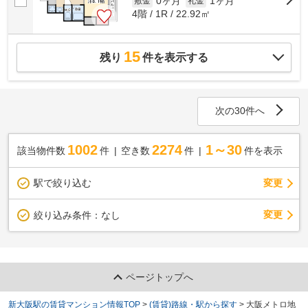
0ヶ月
1ヶ月
敷金
礼金
4階 / 1R / 22.92㎡
15
残り
件を表示する
次の30件へ
1002
2274
1～30
該当物件数
件
空き数
件
件を表示
駅で絞り込む
変更
変更
絞り込み条件：
なし
ページトップへ
新大阪駅の賃貸マンション情報TOP
>
(賃貸)路線・駅から探す
>
大阪メトロ地