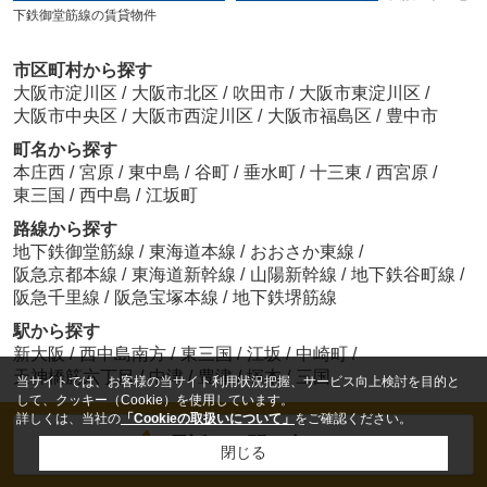
下鉄御堂筋線の賃貸物件
市区町村から探す
大阪市淀川区
/
大阪市北区
/
吹田市
/
大阪市東淀川区
/
大阪市中央区
/
大阪市西淀川区
/
大阪市福島区
/
豊中市
町名から探す
本庄西
/
宮原
/
東中島
/
谷町
/
垂水町
/
十三東
/
西宮原
/
東三国
/
西中島
/
江坂町
路線から探す
地下鉄御堂筋線
/
東海道本線
/
おおさか東線
/
阪急京都本線
/
東海道新幹線
/
山陽新幹線
/
地下鉄谷町線
/
阪急千里線
/
阪急宝塚本線
/
地下鉄堺筋線
駅から探す
新大阪
/
西中島南方
/
東三国
/
江坂
/
中崎町
/
天神橋筋六丁目
/
中津
/
豊津
/
塚本
/
三国
当サイトでは、お客様の当サイト利用状況把握、サービス向上検討を目的と
して、クッキー（Cookie）を使用しています。
詳しくは、当社の
「Cookieの取扱いについて」
をご確認ください。
電話でお問い合わせ
閉じる