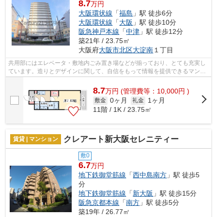
8.7
万円
大阪環状線
「
福島
」駅 徒歩6分
大阪環状線
「
大阪
」駅 徒歩10分
阪急神戸本線
「
中津
」駅 徒歩12分
築21年 / 23.75㎡
大阪府
大阪市北区
大淀南
１丁目
共用部にはエレベータ・敷地内ごみ置き場などが揃っており、とても充実し
ています。造りとデザインに関して、自信をもって情報を提供できるマンシ
ョンです。住環境がよく通風良好で日...
8.7
万
円
(管理費等：10,000円 )
0ヶ月
1ヶ月
敷金
礼金
11階 / 1K / 23.75㎡
クレアート新大阪セレニティー
賃貸 | マンション
敷0
6.7
万円
地下鉄御堂筋線
「
西中島南方
」駅 徒歩5
分
地下鉄御堂筋線
「
新大阪
」駅 徒歩15分
阪急京都本線
「
南方
」駅 徒歩5分
築19年 / 26.77㎡