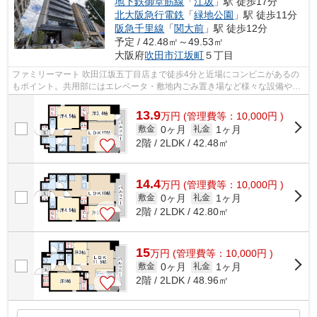
地下鉄御堂筋線
「
江坂
」駅 徒歩17分
北大阪急行電鉄
「
緑地公園
」駅 徒歩11分
阪急千里線
「
関大前
」駅 徒歩12分
予定 / 42.48㎡～49.53㎡
大阪府
吹田市
江坂町
５丁目
ファミリーマート 吹田江坂五丁目店まで徒歩4分と近場にコンビニがあるの
もポイント。共用部にはエレベータ・敷地内ごみ置き場など様々な設備やサ
ービスが揃っているので便利です。行...
13.9
万
円
(管理費等：10,000円 )
0ヶ月
1ヶ月
敷金
礼金
2階 / 2LDK / 42.48㎡
14.4
万
円
(管理費等：10,000円 )
0ヶ月
1ヶ月
敷金
礼金
2階 / 2LDK / 42.80㎡
15
万
円
(管理費等：10,000円 )
0ヶ月
1ヶ月
敷金
礼金
2階 / 2LDK / 48.96㎡