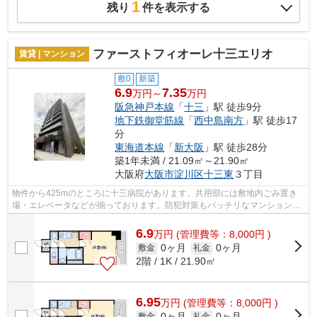
1
残り
件を表示する
ファーストフィオーレ十三エリオ
賃貸 | マンション
敷0
新築
6.9
7.35
万円～
万円
阪急神戸本線
「
十三
」駅 徒歩9分
地下鉄御堂筋線
「
西中島南方
」駅 徒歩17
分
東海道本線
「
新大阪
」駅 徒歩28分
築1年未満 / 21.09㎡～21.90㎡
大阪府
大阪市淀川区
十三東
３丁目
物件から425mのところに十三病院があります。共用部には敷地内ごみ置き
場・エレベータなどが揃っております。防犯対策もバッチリなマンションタ
イプの物件です。こちらの物件は自走式...
6.9
万
円
(管理費等：8,000円 )
0ヶ月
0ヶ月
敷金
礼金
2階 / 1K / 21.90㎡
6.95
万
円
(管理費等：8,000円 )
0ヶ月
0ヶ月
敷金
礼金