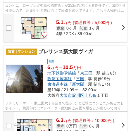
コンビニ「ローソン北中島公園前店」が252m以内にある物件です。2駅利用
可能なので、用途や行き先に応じて経路を選択できます。こちらの物件はマ
ンションです。眺望良好な物件はこちら...
5.1
万
円
(管理費等：5,000円 )
0ヶ月
1ヶ月
敷金
礼金
4階 / 2DK / 39.00㎡
プレサンス新大阪ヴィガ
賃貸 | マンション
敷0
6
10.5
万円～
万円
地下鉄御堂筋線
「
東三国
」駅 徒歩6分
阪急宝塚本線
「
三国
」駅 徒歩19分
東海道本線
「
新大阪
」駅 徒歩17分
築13年 / 21.09㎡～32.00㎡
大阪府
大阪市淀川区
十八条
１丁目
ファミリーマート 東三国六丁目店まで徒歩5分と近場にコンビニがあるのも
ポイント。共用部にはエレベータ・敷地内ごみ置き場などが備わっておりと
ても充実しています。移動範囲が広が...
6.3
万
円
(管理費等：10,000円 )
0万円
0ヶ月
敷金
礼金