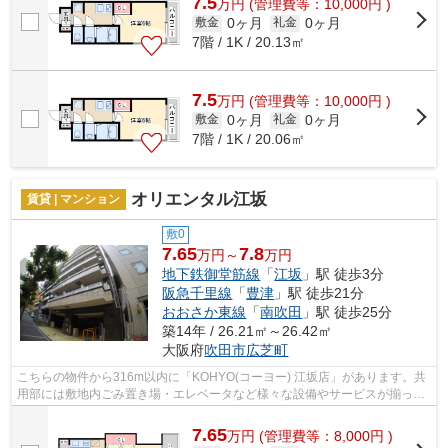
7.5
万
円
(管理費等：10,000円 )
0ヶ月
0ヶ月
敷金
礼金
7階 / 1K / 20.13㎡
7.5
万
円
(管理費等：10,000円 )
0ヶ月
0ヶ月
敷金
礼金
7階 / 1K / 20.06㎡
オリエンタル江坂
賃貸 | マンション
敷0
7.65
7.8
万円～
万円
地下鉄御堂筋線
「
江坂
」駅 徒歩3分
阪急千里線
「
豊津
」駅 徒歩21分
おおさか東線
「
南吹田
」駅 徒歩25分
築14年 / 26.21㎡～26.42㎡
大阪府
吹田市
広芝町
こちらの物件から316m以内に「KOHYO(コーヨー) 江坂店」があります。共
用部には敷地内ごみ置き場・エレベータなど様々な設備やサービスが揃って
いるので便利です。ご利用可能な駅が2つ...
7.65
万
円
(管理費等：8,000円 )