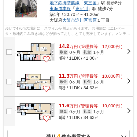
地下鉄御堂筋線
「
東三国
」駅 徒歩8分
東海道本線
「
東淀川
」駅 徒歩7分
築1年 / 30.70㎡～41.20㎡
大阪府
大阪市淀川区
宮原
１丁目
歩いて470mの場所に、スマイル淀川店があります。共用部にはエレベー
タ・敷地内ごみ置き場などが揃っており、とても充実しています。メンテナ
ンスフリーになることが外観タイル張りの...
14.2
万
円
(管理費等：12,000円 )
0ヶ月
1ヶ月
敷金
礼金
4階 / 1LDK / 41.00㎡
11.3
万
円
(管理費等：10,000円 )
0ヶ月
1ヶ月
敷金
礼金
6階 / 1LDK / 34.63㎡
11.6
万
円
(管理費等：10,000円 )
0ヶ月
1ヶ月
敷金
礼金
6階 / 1LDK / 34.63㎡
4
残り
件を表示する