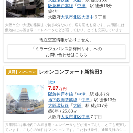
阪急神戸本線
「
中津
」駅 徒歩16分
築4年
大阪府
大阪市北区
大淀中
５丁目
大阪市立中大淀幼稚園まで徒歩4分なので、送り迎えも楽です。共用部には
敷地内ごみ置き場・エレベータなどが揃っており、とても充実しています。
きれいな外観を簡単に保つことができる...
現在空室情報がありません。
「ミラージュパレス新梅田リオ」への
お問い合わせはこちら
レオンコンフォート新梅田3
賃貸 | マンション
敷0
7.07
万円
阪急神戸本線
「
中津
」駅 徒歩7分
地下鉄御堂筋線
「
中津
」駅 徒歩13分
大阪環状線
「
大阪
」駅 徒歩17分
築8年 / 25.83㎡
大阪府
大阪市北区
中津
７丁目
共用部には敷地内ごみ置き場・エレベータなどが揃っており、とても充実し
ています。こちらの物件はマンションです。こだわり条件、通風良好のシン