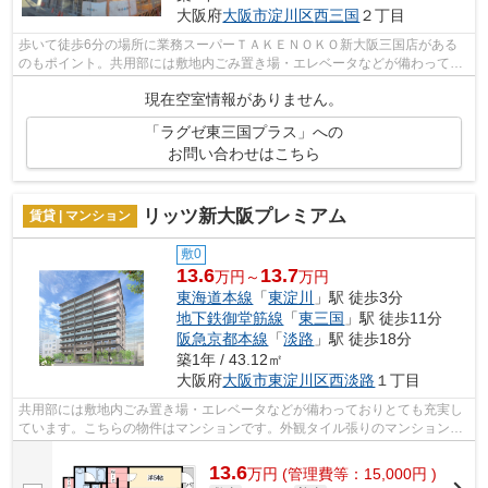
大阪府
大阪市淀川区
西三国
２丁目
歩いて徒歩6分の場所に業務スーパーＴＡＫＥＮＯＫＯ新大阪三国店がある
のもポイント。共用部には敷地内ごみ置き場・エレベータなどが備わってお
りとても充実しています。こちらはマン...
現在空室情報がありません。
「ラグゼ東三国プラス」への
お問い合わせはこちら
リッツ新大阪プレミアム
賃貸 | マンション
敷0
13.6
13.7
万円～
万円
東海道本線
「
東淀川
」駅 徒歩3分
地下鉄御堂筋線
「
東三国
」駅 徒歩11分
阪急京都本線
「
淡路
」駅 徒歩18分
築1年 / 43.12㎡
大阪府
大阪市東淀川区
西淡路
１丁目
共用部には敷地内ごみ置き場・エレベータなどが備わっておりとても充実し
ています。こちらの物件はマンションです。外観タイル張りのマンション
は、雨で汚れが落ちるのが魅力です。2駅...
13.6
万
円
(管理費等：15,000円 )