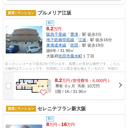
プルメリア江坂
賃貸 | マンション
敷0
8.2
万円
阪急千里線
「
豊津
」駅 徒歩2分
地下鉄御堂筋線
「
江坂
」駅 徒歩16分
東海道本線
「
吹田
」駅 徒歩19分
築6年 / 31.90㎡
大阪府
吹田市
垂水町
１丁目
近くのシンコーまで徒歩2分で行けます。風通しが良好な物件です。こちら
の物件はマンションです。共用部にゴミ置き場を備えているので、外部の人
にごみを見られたりするリスクを減らせ...
8.2
万
円
(管理費等：6,000円 )
0ヶ月
10万円
敷金
礼金
1階 / 1K / 31.90㎡
セレニテフラン新大阪
賃貸 | マンション
敷0
8
16
万円～
万円