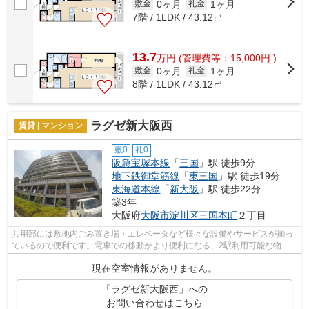
0ヶ月
1ヶ月
敷金
礼金
7階 / 1LDK / 43.12㎡
13.7
万
円
(管理費等：15,000円 )
0ヶ月
1ヶ月
敷金
礼金
8階 / 1LDK / 43.12㎡
ラグゼ新大阪西
賃貸 | マンション
敷0
礼0
阪急宝塚本線
「
三国
」駅 徒歩9分
地下鉄御堂筋線
「
東三国
」駅 徒歩19分
東海道本線
「
新大阪
」駅 徒歩22分
築3年
大阪府
大阪市淀川区
三国本町
２丁目
共用部には敷地内ごみ置き場・エレベータなど様々な設備やサービスが揃っ
ているので便利です。電車での移動がより便利になる、2駅利用可能な物件
です。こちらの物件はマンションです。...
現在空室情報がありません。
「ラグゼ新大阪西」への
お問い合わせはこちら