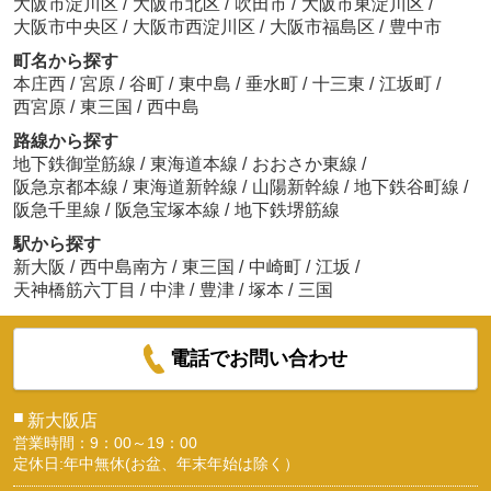
大阪市淀川区
/
大阪市北区
/
吹田市
/
大阪市東淀川区
/
大阪市中央区
/
大阪市西淀川区
/
大阪市福島区
/
豊中市
町名から探す
本庄西
/
宮原
/
谷町
/
東中島
/
垂水町
/
十三東
/
江坂町
/
西宮原
/
東三国
/
西中島
路線から探す
地下鉄御堂筋線
/
東海道本線
/
おおさか東線
/
阪急京都本線
/
東海道新幹線
/
山陽新幹線
/
地下鉄谷町線
/
阪急千里線
/
阪急宝塚本線
/
地下鉄堺筋線
駅から探す
新大阪
/
西中島南方
/
東三国
/
中崎町
/
江坂
/
天神橋筋六丁目
/
中津
/
豊津
/
塚本
/
三国
電話でお問い合わせ
■
新大阪店
営業時間：9：00～19：00
定休日:年中無休(お盆、年末年始は除く）