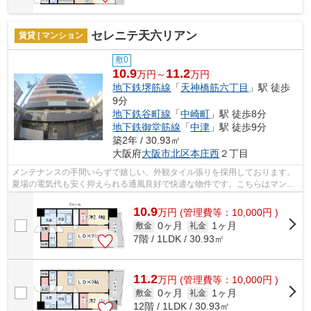
セレニテ天六リアン
賃貸 | マンション
敷0
10.9
11.2
万円～
万円
地下鉄堺筋線
「
天神橋筋六丁目
」駅 徒歩
9分
地下鉄谷町線
「
中崎町
」駅 徒歩8分
地下鉄御堂筋線
「
中津
」駅 徒歩9分
築2年 / 30.93㎡
大阪府
大阪市北区
本庄西
２丁目
メンテナンスの手間いらずで嬉しい、外観タイル張りを採用しております。
夏場の電気代も安く抑えられる通風良好で快適な物件です。こちらはマンシ
ョンタイプになります。2駅利用可能で...
10.9
万
円
(管理費等：10,000円 )
0ヶ月
1ヶ月
敷金
礼金
7階 / 1LDK / 30.93㎡
11.2
万
円
(管理費等：10,000円 )
0ヶ月
1ヶ月
敷金
礼金
12階 / 1LDK / 30.93㎡