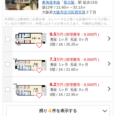
東海道本線
「
新大阪
」駅 徒歩13分
築12年 / 21.60㎡～32.13㎡
大阪府
大阪市淀川区
西宮原
３丁目
共用部には敷地内ごみ置き場・エレベータなど様々な設備やサービスが揃っ
ているので便利です。外壁にはタイルが張られてあり、印象的な外観となっ
ています。こちらの物件はマンション...
8.5
万
円
(管理費等：8,000円 )
1ヶ月
0ヶ月
敷金
礼金
2階 / 1K / 25.25㎡
7.3
万
円
(管理費等：8,000円 )
1ヶ月
0ヶ月
敷金
礼金
5階 / 1K / 21.60㎡
8.2
万
円
(管理費等：8,000円 )
1ヶ月
0ヶ月
敷金
礼金
9階 / 1K / 22.95㎡
4
残り
件を表示する