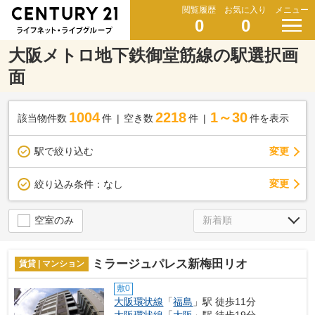
閲覧履歴
お気に入り
メニュー
0
0
大阪メトロ地下鉄御堂筋線の駅選択画
面
1004
2218
1～30
該当物件数
件
空き数
件
件を表示
駅で絞り込む
変更
変更
絞り込み条件：
なし
空室のみ
ミラージュパレス新梅田リオ
賃貸 | マンション
敷0
大阪環状線
「
福島
」駅 徒歩11分
大阪環状線
「
大阪
」駅 徒歩19分