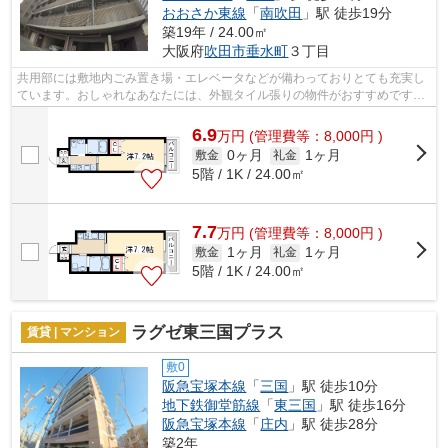
おおさか東線
「
南吹田
」駅 徒歩19分
築19年 / 24.00㎡
大阪府
吹田市
垂水町
３丁目
共用部には敷地内ごみ置き場・エレベータなどが備わっておりとても充実し
ています。おしゃれなあなたには、外観タイル張りの物件がおすすめです。
周辺に2駅あるので電車通勤しやすいで...
6.9
万
円
(管理費等：8,000円 )
0ヶ月
1ヶ月
敷金
礼金
5階 / 1K / 24.00㎡
7.7
万
円
(管理費等：8,000円 )
1ヶ月
1ヶ月
敷金
礼金
5階 / 1K / 24.00㎡
ラグゼ東三国プラス
賃貸 | マンション
敷0
阪急宝塚本線
「
三国
」駅 徒歩10分
地下鉄御堂筋線
「
東三国
」駅 徒歩16分
阪急宝塚本線
「
庄内
」駅 徒歩28分
築2年