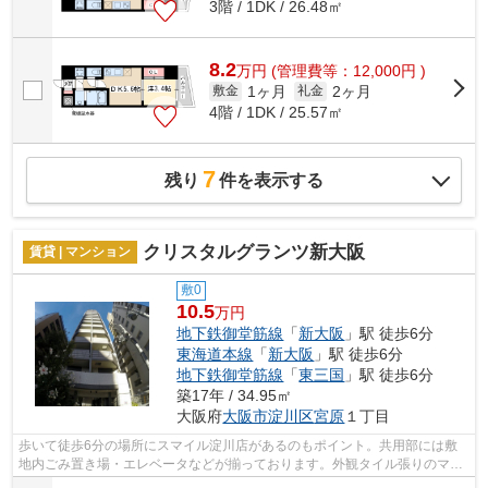
3階 / 1DK / 26.48㎡
8.2
万
円
(管理費等：12,000円 )
1ヶ月
2ヶ月
敷金
礼金
4階 / 1DK / 25.57㎡
7
残り
件を表示する
クリスタルグランツ新大阪
賃貸 | マンション
敷0
10.5
万円
地下鉄御堂筋線
「
新大阪
」駅 徒歩6分
東海道本線
「
新大阪
」駅 徒歩6分
地下鉄御堂筋線
「
東三国
」駅 徒歩6分
築17年 / 34.95㎡
大阪府
大阪市淀川区
宮原
１丁目
歩いて徒歩6分の場所にスマイル淀川店があるのもポイント。共用部には敷
地内ごみ置き場・エレベータなどが揃っております。外観タイル張りのマン
ションは、雨で汚れが落ちるのが魅力で...