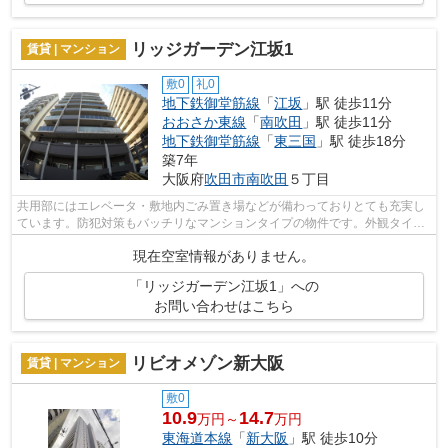
リッジガーデン江坂1
賃貸 | マンション
敷0
礼0
地下鉄御堂筋線
「
江坂
」駅 徒歩11分
おおさか東線
「
南吹田
」駅 徒歩11分
地下鉄御堂筋線
「
東三国
」駅 徒歩18分
築7年
大阪府
吹田市
南吹田
５丁目
共用部にはエレベータ・敷地内ごみ置き場などが備わっておりとても充実し
ています。防犯対策もバッチリなマンションタイプの物件です。外観タイル
張りは、手入れを考えれば決して高価...
現在空室情報がありません。
「リッジガーデン江坂1」への
お問い合わせはこちら
リビオメゾン新大阪
賃貸 | マンション
敷0
10.9
14.7
万円～
万円
東海道本線
「
新大阪
」駅 徒歩10分