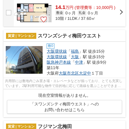
14.1
万
円
(管理費等：10,000円 )
0ヶ月
0ヶ月
敷金
礼金
10階 / 1LDK / 37.60㎡
スワンズシティ梅田ウエスト
賃貸 | マンション
敷0
大阪環状線
「
福島
」駅 徒歩15分
大阪環状線
「
大阪
」駅 徒歩15分
阪急神戸本線
「
中津
」駅 徒歩9分
築11年
大阪府
大阪市北区
大淀中
１丁目
共用部には敷地内ごみ置き場・エレベータなどが揃っており、とても充実し
ています。2駅利用可能な物件で目的地に応じて路線を選ぶことができま
す。外壁はタイル張りとなっていて、印象...
現在空室情報がありません。
「スワンズシティ梅田ウエスト」への
お問い合わせはこちら
フジマン北梅田
賃貸 | マンション