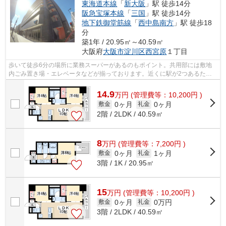
東海道本線
「
新大阪
」駅 徒歩14分
阪急宝塚本線
「
三国
」駅 徒歩14分
地下鉄御堂筋線
「
西中島南方
」駅 徒歩18
分
築1年 / 20.95㎡～40.59㎡
大阪府
大阪市淀川区
西宮原
１丁目
歩いて徒歩6分の場所に業務スーパーがあるのもポイント。共用部には敷地
内ごみ置き場・エレベータなどが揃っております。近くに駅が2つあるた
め、用途や行き先に応じて駅を選べる物件...
14.9
万
円
(管理費等：10,200円 )
0ヶ月
0ヶ月
敷金
礼金
2階 / 2LDK / 40.59㎡
8
万
円
(管理費等：7,200円 )
0ヶ月
1ヶ月
敷金
礼金
3階 / 1K / 20.95㎡
15
万
円
(管理費等：10,200円 )
0ヶ月
0万円
敷金
礼金
3階 / 2LDK / 40.59㎡