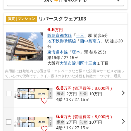
リバースクウェア103
賃貸 | マンション
6.6
万円
阪急京都本線
「
十三
」駅 徒歩5分
地下鉄御堂筋線
「
西中島南方
」駅 徒歩20
分
東海道本線
「
塚本
」駅 徒歩25分
築19年 / 27.15㎡
大阪府
大阪市淀川区
十三東
１丁目
共用部には敷地内ごみ置き場・エレベータなど様々な設備やサービスが揃っ
ているので便利です。タイル張りのきれいな外観も特徴の一つです。通風良
好な条件は健康面でも大切です。そん...
6.6
万
円
(管理費等：8,000円 )
2万円
10万円
敷金
礼金
4階 / 1K / 27.15㎡
6.6
万
円
(管理費等：8,000円 )
2万円
10万円
敷金
礼金
4階 / 1K / 27.15㎡