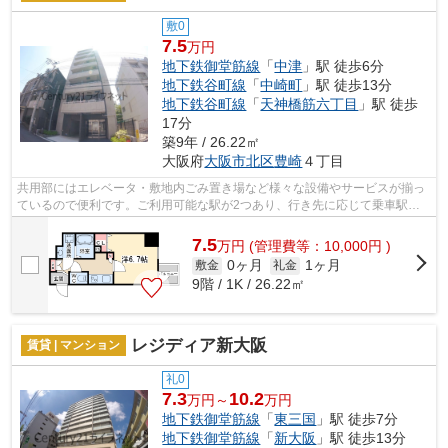
敷0
7.5
万円
地下鉄御堂筋線
「
中津
」駅 徒歩6分
地下鉄谷町線
「
中崎町
」駅 徒歩13分
地下鉄谷町線
「
天神橋筋六丁目
」駅 徒歩
17分
築9年 / 26.22㎡
大阪府
大阪市北区
豊崎
４丁目
共用部にはエレベータ・敷地内ごみ置き場など様々な設備やサービスが揃っ
ているので便利です。ご利用可能な駅が2つあり、行き先に応じて乗車駅の
使い分けができます。こちらの物件はマ...
7.5
万
円
(管理費等：10,000円 )
0ヶ月
1ヶ月
敷金
礼金
9階 / 1K / 26.22㎡
レジディア新大阪
賃貸 | マンション
礼0
7.3
10.2
万円～
万円
地下鉄御堂筋線
「
東三国
」駅 徒歩7分
地下鉄御堂筋線
「
新大阪
」駅 徒歩13分