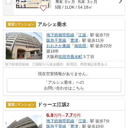
0ヶ月
3ヶ月
敷金
礼金
5階 / 1LDK / 54.18㎡
アルシェ垂水
賃貸 | マンション
地下鉄御堂筋線
「
江坂
」駅 徒歩7分
阪急千里線
「
豊津
」駅 徒歩11分
おおさか東線
「
南吹田
」駅 徒歩22分
築18年
大阪府
吹田市
垂水町
３丁目
地下鉄御堂筋線 江坂駅から徒歩圏内 駅周辺、商業施設多数あり
現在空室情報がありません。
「アルシェ垂水」への
お問い合わせはこちら
ドゥーエ江坂2
賃貸 | マンション
6.9
7.7
万円～
万円
地下鉄御堂筋線
「
江坂
」駅 徒歩7分
阪急千里線
「
豊津
」駅 徒歩10分