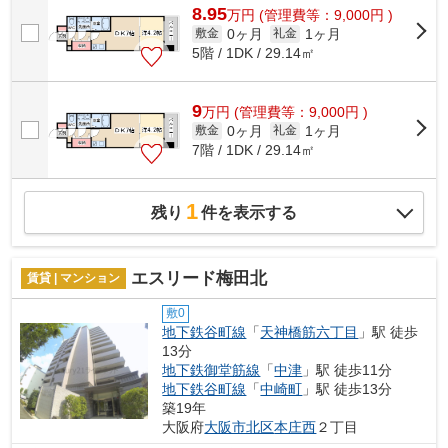
8.95
万
円
(管理費等：9,000円 )
0ヶ月
1ヶ月
敷金
礼金
5階 / 1DK / 29.14㎡
9
万
円
(管理費等：9,000円 )
0ヶ月
1ヶ月
敷金
礼金
7階 / 1DK / 29.14㎡
1
残り
件を表示する
エスリード梅田北
賃貸 | マンション
敷0
地下鉄谷町線
「
天神橋筋六丁目
」駅 徒歩
13分
地下鉄御堂筋線
「
中津
」駅 徒歩11分
地下鉄谷町線
「
中崎町
」駅 徒歩13分
築19年
大阪府
大阪市北区
本庄西
２丁目