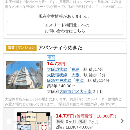
本庄公園まで徒歩4分と近いです。共用部にはエレベータ・敷地内ごみ置き
場など様々な設備やサービスが揃っているので便利です。こちらの物件はマ
ンションです。自宅にオシャレさをお求...
現在空室情報がありません。
「エスリード梅田北」への
お問い合わせはこちら
アバンティうめきた
賃貸 | マンション
敷0
14.7
万円
大阪環状線
「
福島
」駅 徒歩7分
大阪環状線
「
大阪
」駅 徒歩12分
阪急神戸本線
「
中津
」駅 徒歩14分
築3年 / 40.00㎡
大阪府
大阪市北区
大淀南
２丁目
大淀保育所が徒歩7分の場所にあります。共用部にはエレベータ・敷地内ご
み置き場などが揃っております。2駅利用可能で利便性の高い物件です。さ
わやかな朝を迎えることのできる通風良...
14.7
万
円
(管理費等：10,000円 )
0ヶ月
2ヶ月
敷金
礼金
2階 / 1LDK / 40.00㎡