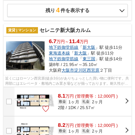
4
残り
件を表示する
セレニテ新大阪カルム
賃貸 | マンション
6.7
11.4
万円～
万円
地下鉄御堂筋線
「
新大阪
」駅 徒歩11分
東海道本線
「
新大阪
」駅 徒歩11分
地下鉄御堂筋線
「
東三国
」駅 徒歩14分
築8年 / 21.95㎡～35.10㎡
大阪府
大阪市淀川区
西宮原
２丁目
近くにはローソン西宮原(徒歩3分)がありちょっとした買い物に便利です。共
用部にはエレベータ・敷地内ごみ置き場などが揃っております。耐久性が高
くデザイン性もある外壁タイル張りの...
8.1
万
円
(管理費等：12,000円 )
1ヶ月
2ヶ月
敷金
礼金
2階 / 1DK / 25.57㎡
8.2
万
円
(管理費等：12,000円 )
1ヶ月
2ヶ月
敷金
礼金