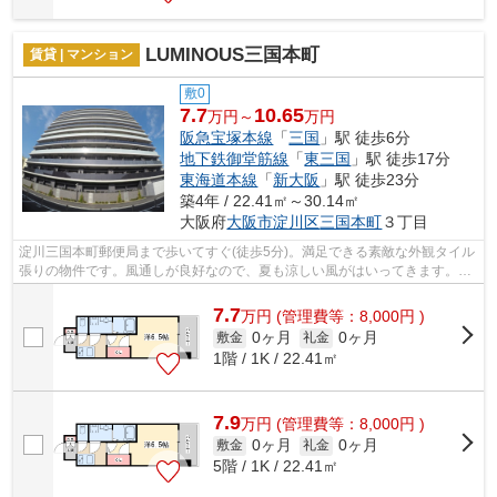
LUMINOUS三国本町
賃貸 | マンション
敷0
7.7
10.65
万円～
万円
阪急宝塚本線
「
三国
」駅 徒歩6分
地下鉄御堂筋線
「
東三国
」駅 徒歩17分
東海道本線
「
新大阪
」駅 徒歩23分
築4年 / 22.41㎡～30.14㎡
大阪府
大阪市淀川区
三国本町
３丁目
淀川三国本町郵便局まで歩いてすぐ(徒歩5分)。満足できる素敵な外観タイル
張りの物件です。風通しが良好なので、夏も涼しい風がはいってきます。眺
望良好な物件で魅力的です。できるだ...
7.7
万
円
(管理費等：8,000円 )
0ヶ月
0ヶ月
敷金
礼金
1階 / 1K / 22.41㎡
7.9
万
円
(管理費等：8,000円 )
0ヶ月
0ヶ月
敷金
礼金
5階 / 1K / 22.41㎡