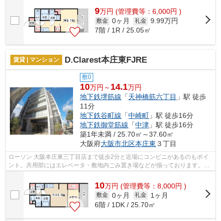
9
万
円
(管理費等：6,000円 )
0ヶ月
9.99万円
敷金
礼金
7階 / 1R / 25.05㎡
D.Clarest本庄東FJRE
賃貸 | マンション
敷0
10
14.1
万円～
万円
地下鉄堺筋線
「
天神橋筋六丁目
」駅 徒歩
11分
地下鉄谷町線
「
中崎町
」駅 徒歩16分
地下鉄御堂筋線
「
中津
」駅 徒歩16分
築1年未満 / 25.70㎡～37.60㎡
大阪府
大阪市北区
本庄東
３丁目
ローソン 大阪本庄東三丁目店まで徒歩2分と近場にコンビニがあるのもポイ
ント。共用部にはエレベータ・敷地内ごみ置き場などが揃っております。こ
ちらの物件はマンションです。やっぱ...
10
万
円
(管理費等：8,000円 )
0ヶ月
1ヶ月
敷金
礼金
6階 / 1DK / 25.70㎡