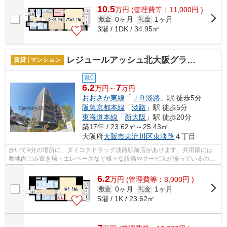
10.5
万
円
(管理費等：11,000円 )
0ヶ月
1ヶ月
敷金
礼金
3階 / 1DK / 34.95㎡
レジュールアッシュ北大阪グランドステージ
賃貸 | マンション
敷0
6.2
7
万円～
万円
おおさか東線
「
ＪＲ淡路
」駅 徒歩5分
阪急京都本線
「
淡路
」駅 徒歩5分
東海道本線
「
新大阪
」駅 徒歩20分
築17年 / 23.62㎡～25.43㎡
大阪府
大阪市東淀川区
東淡路
４丁目
歩いて4分の場所に、ダイコクドラッグ淡路駅前店があります。共用部には
敷地内ごみ置き場・エレベータなど様々な設備やサービスが揃っているので
便利です。2駅利用できる場所にあり、...
6.2
万
円
(管理費等：8,000円 )
0ヶ月
1ヶ月
敷金
礼金
5階 / 1K / 23.62㎡