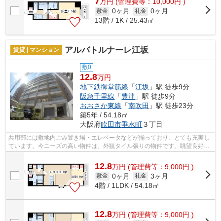
7
万
円
(管理費等：10,000円 )
0ヶ月
0ヶ月
敷金
礼金
13階 / 1K / 25.43㎡
アルバトルナーレ江坂
賃貸 | マンション
敷0
12.8
万円
地下鉄御堂筋線
「
江坂
」駅 徒歩9分
阪急千里線
「
豊津
」駅 徒歩9分
おおさか東線
「
南吹田
」駅 徒歩23分
築5年 / 54.18㎡
大阪府
吹田市
垂水町
３丁目
共用部には敷地内ごみ置き場・エレベータなどが揃っており、とても充実し
ています。今ニーズの高い物件は、外観タイル張りの物件です。眺望良好な
物件で魅力的です。こちらの物件はマ...
12.8
万
円
(管理費等：9,000円 )
0ヶ月
3ヶ月
敷金
礼金
4階 / 1LDK / 54.18㎡
12.8
万
円
(管理費等：9,000円 )