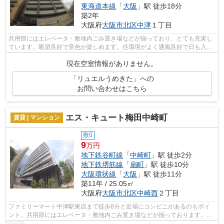
東海道本線
「
大阪
」駅 徒歩18分
築2年
大阪府
大阪市北区
中津
１丁目
共用部にはエレベータ・敷地内ごみ置き場などが揃っており、とても充実し
ています。眺望良好で景色が楽しめます。住環境がよく通風良好で日も入る
マンションをご提供します。こちらは...
現在空室情報がありません。
「リュエルうめきた」への
お問い合わせはこちら
エス・キュート梅田中崎町
賃貸 | マンション
敷0
9
万円
地下鉄谷町線
「
中崎町
」駅 徒歩2分
地下鉄堺筋線
「
扇町
」駅 徒歩10分
大阪環状線
「
大阪
」駅 徒歩11分
築11年 / 25.05㎡
大阪府
大阪市北区
中崎西
２丁目
ファミリーマート中津駅東店まで徒歩6分と近場にコンビニがあるのもポイ
ント。共用部にはエレベータ・敷地内ごみ置き場などが揃っております。こ
ちらはマンションタイプになります。2...