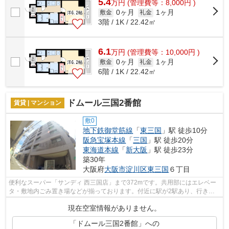
5.4
万
円
(管理費等：8,000円 )
0ヶ月
1ヶ月
敷金
礼金
3階 / 1K / 22.42㎡
6.1
万
円
(管理費等：10,000円 )
0ヶ月
1ヶ月
敷金
礼金
6階 / 1K / 22.42㎡
ドムール三国2番館
賃貸 | マンション
敷0
地下鉄御堂筋線
「
東三国
」駅 徒歩10分
阪急宝塚本線
「
三国
」駅 徒歩20分
東海道本線
「
新大阪
」駅 徒歩23分
築30年
大阪府
大阪市淀川区
東三国
６丁目
便利なスーパー「サンディ 西三国店」まで372mです。共用部にはエレベー
タ・敷地内ごみ置き場などが揃っております。付近に駅が2駅あり、行き先
に応じて使い分けができます。夏場の電...
現在空室情報がありません。
「ドムール三国2番館」への