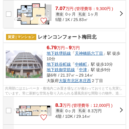
プルな作りの物件です。気分が落ちた...
7.07
万
円
(管理費等：9,300円 )
0ヶ月
1ヶ月
敷金
礼金
5階 / 1K / 25.83㎡
レオンコンフォート梅田北
賃貸 | マンション
6.79
9
万円～
万円
地下鉄堺筋線
「
天神橋筋六丁目
」駅 徒歩
10分
地下鉄谷町線
「
中崎町
」駅 徒歩10分
地下鉄御堂筋線
「
中津
」駅 徒歩9分
築6年 / 21.37㎡～29.14㎡
大阪府
大阪市北区
本庄西
２丁目
共用部にはエレベータ・敷地内ごみ置き場などが備わっておりとても充実し
ています。常に新鮮な空気を取り入れられる通風良好な間取りの物件。造り
とデザインに関して、自信をもって情...
8.3
万
円
(管理費等：12,000円 )
0ヶ月
8.3万円
敷金
礼金
4階 / 1DK / 29.14㎡