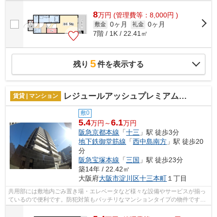
8
万
円
(管理費等：8,000円 )
0ヶ月
0ヶ月
敷金
礼金
7階 / 1K / 22.41㎡
5
残り
件を表示する
レジュールアッシュプレミアムツイン-1
賃貸 | マンション
敷0
5.4
6.1
万円～
万円
阪急京都本線
「
十三
」駅 徒歩3分
地下鉄御堂筋線
「
西中島南方
」駅 徒歩20
分
阪急宝塚本線
「
三国
」駅 徒歩23分
築14年 / 22.42㎡
大阪府
大阪市淀川区
十三本町
１丁目
共用部には敷地内ごみ置き場・エレベータなど様々な設備やサービスが揃っ
ているので便利です。防犯対策もバッチリなマンションタイプの物件です。
こちらのマンションからは2駅が近くに...