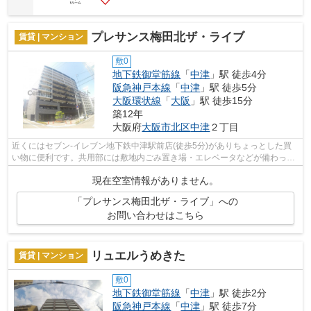
プレサンス梅田北ザ・ライブ
賃貸 | マンション
敷0
地下鉄御堂筋線
「
中津
」駅 徒歩4分
阪急神戸本線
「
中津
」駅 徒歩5分
大阪環状線
「
大阪
」駅 徒歩15分
築12年
大阪府
大阪市北区
中津
２丁目
近くにはセブン-イレブン地下鉄中津駅前店(徒歩5分)がありちょっとした買
い物に便利です。共用部には敷地内ごみ置き場・エレベータなどが備わって
おりとても充実しています。通風良好...
現在空室情報がありません。
「プレサンス梅田北ザ・ライブ」への
お問い合わせはこちら
リュエルうめきた
賃貸 | マンション
敷0
地下鉄御堂筋線
「
中津
」駅 徒歩2分
阪急神戸本線
「
中津
」駅 徒歩7分