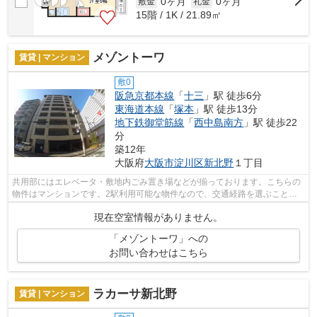
0ヶ月
0ヶ月
敷金
礼金
15階 / 1K / 21.89㎡
メゾントーワ
賃貸 | マンション
敷0
阪急京都本線
「
十三
」駅 徒歩6分
東海道本線
「
塚本
」駅 徒歩13分
地下鉄御堂筋線
「
西中島南方
」駅 徒歩22
分
築12年
大阪府
大阪市淀川区
新北野
１丁目
共用部にはエレベータ・敷地内ごみ置き場などが揃っております。こちらの
物件はマンションです。2駅利用可能な物件なので、交通経路を選ぶことが
できます。四季折々の風を感じられる通...
現在空室情報がありません。
「メゾントーワ」への
お問い合わせはこちら
ラカーサ新北野
賃貸 | マンション