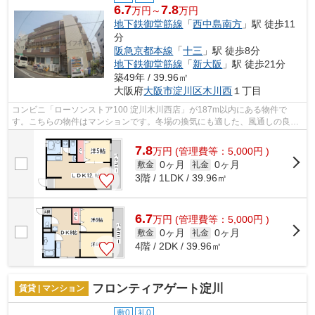
6.7
7.8
万円～
万円
地下鉄御堂筋線
「
西中島南方
」駅 徒歩11
分
阪急京都本線
「
十三
」駅 徒歩8分
地下鉄御堂筋線
「
新大阪
」駅 徒歩21分
築49年 / 39.96㎡
大阪府
大阪市淀川区
木川西
１丁目
コンビニ「ローソンストア100 淀川木川西店」が187m以内にある物件で
す。こちらの物件はマンションです。冬場の換気にも適した、風通しの良い
湿気が溜まりにくい物件です。2駅利用がで...
7.8
万
円
(管理費等：5,000円 )
0ヶ月
0ヶ月
敷金
礼金
3階 / 1LDK / 39.96㎡
6.7
万
円
(管理費等：5,000円 )
0ヶ月
0ヶ月
敷金
礼金
4階 / 2DK / 39.96㎡
フロンティアゲート淀川
賃貸 | マンション
敷0
礼0