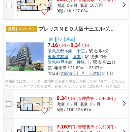
0ヶ月
10万円
敷金
礼金
9階 / 1K / 27.68㎡
プレリスＮＥＯ大阪十三エルヴィオン
賃貸 | マンション
敷0
礼0
新築
7.16
8.34
万円～
万円
阪急京都本線
「
十三
」駅 徒歩4分
東海道本線
「
塚本
」駅 徒歩23分
阪急神戸本線
「
神崎川
」駅 徒歩21分
築1年未満 / 21.89㎡～25.67㎡
大阪府
大阪市淀川区
十三本町
２丁目
共用部にはエレベータ・敷地内ごみ置き場などが揃っております。こちらは
マンションタイプになります。お使いいただける駅は2駅あり、行き先に応
じて使い分けができます。いち早くご希...
8.34
万
円
(管理費等：7,450円 )
0ヶ月
0ヶ月
敷金
礼金
5階 / 1DK / 25.67㎡
7.16
万
円
(管理費等：6,350円 )