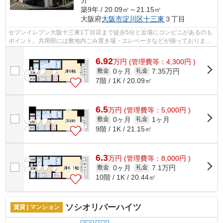
分
築9年 / 20.09㎡～21.15㎡
大阪府
大阪市淀川区
十三東
３丁目
セブンイレブン大阪十三東1丁目店まで徒歩5分と近場にコンビニがあるのも
ポイント。共用部には敷地内ごみ置き場・エレベータなどが揃っておりま
す。景色を眺めることには心を癒す効果...
6.92
万
円
(管理費等：4,300円 )
0ヶ月
7.35万円
敷金
礼金
7階 / 1K / 20.09㎡
6.5
万
円
(管理費等：5,000円 )
0ヶ月
1ヶ月
敷金
礼金
9階 / 1K / 21.15㎡
6.3
万
円
(管理費等：8,000円 )
0ヶ月
7.1万円
敷金
礼金
10階 / 1K / 20.44㎡
ソシオリバーハイツ
賃貸 | マンション