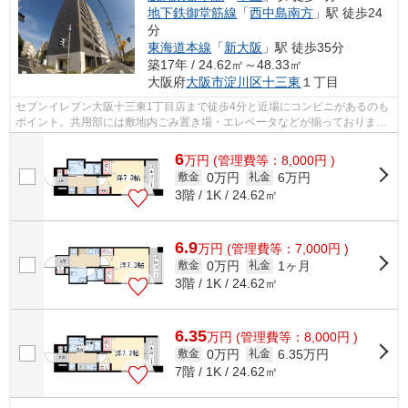
地下鉄御堂筋線
「
西中島南方
」駅 徒歩24
分
東海道本線
「
新大阪
」駅 徒歩35分
築17年 / 24.62㎡～48.33㎡
大阪府
大阪市淀川区
十三東
１丁目
セブンイレブン大阪十三東1丁目店まで徒歩4分と近場にコンビニがあるのも
ポイント。共用部には敷地内ごみ置き場・エレベータなどが揃っておりま
す。外壁にはタイルが張られています。...
6
万
円
(管理費等：8,000円 )
0万円
6万円
敷金
礼金
3階 / 1K / 24.62㎡
6.9
万
円
(管理費等：7,000円 )
0万円
1ヶ月
敷金
礼金
3階 / 1K / 24.62㎡
6.35
万
円
(管理費等：8,000円 )
0万円
6.35万円
敷金
礼金
7階 / 1K / 24.62㎡