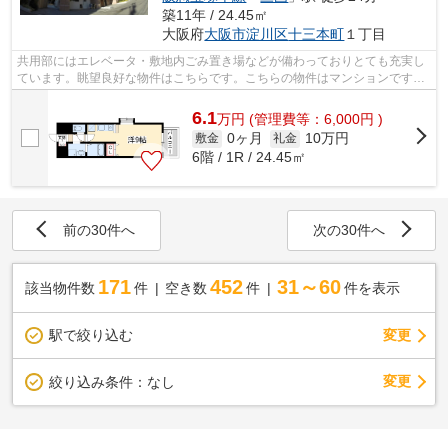
築11年 / 24.45㎡
大阪府
大阪市淀川区
十三本町
１丁目
共用部にはエレベータ・敷地内ごみ置き場などが備わっておりとても充実し
ています。眺望良好な物件はこちらです。こちらの物件はマンションです。
外壁にはタイルが張られてあり、印象...
6.1
万
円
(管理費等：6,000円 )
0ヶ月
10万円
敷金
礼金
6階 / 1R / 24.45㎡
前の30件へ
次の30件へ
171
452
31～60
該当物件数
件
空き数
件
件を表示
駅で絞り込む
変更
変更
絞り込み条件：
なし