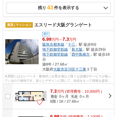
43
残り
件を表示する
エスリード大阪グランゲート
賃貸 | マンション
敷0
6.99
7.3
万円～
万円
阪急京都本線
「
十三
」駅 徒歩9分
地下鉄御堂筋線
「
新大阪
」駅 徒歩29分
地下鉄御堂筋線
「
西中島南方
」駅 徒歩18
分
築8年 / 27.68㎡
大阪府
大阪市淀川区
十三東
３丁目
共用部にはエレベータ・敷地内ごみ置き場など様々な設備やサービスが揃っ
ているので便利です。造りとデザインに関して、自信をもって情報を提供で
きるマンションです。2駅利用できる場...
7.3
万
円
(管理費等：10,000円 )
0ヶ月
0ヶ月
敷金
礼金
6階 / 1K / 27.68㎡
6.99
万
円
(管理費等：7,100円 )