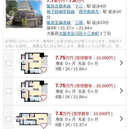
7.75
7.8
万円～
万円
阪急京都本線
「
十三
」駅 徒歩4分
地下鉄御堂筋線
「
西中島南方
」駅 徒歩24
分
阪急宝塚本線
「
三国
」駅 徒歩23分
築4年 / 21.37㎡～21.84㎡
大阪府
大阪市淀川区
十三本町
２丁目
共用部にはエレベータ・敷地内ごみ置き場などが揃っております。外観タイ
ル張りを採用し、素敵な見た目を演出します。通風システムが整った、住環
境の良い安心の物件です。周辺に駅が...
7.75
万
円
(管理費等：10,000円 )
0ヶ月
0ヶ月
敷金
礼金
3階 / 1K / 21.84㎡
7.75
万
円
(管理費等：10,000円 )
0ヶ月
0ヶ月
敷金
礼金
4階 / 1K / 21.84㎡
7.8
万
円
(管理費等：10,000円 )
0ヶ月
0ヶ月
敷金
礼金
6階 / 1K / 21.37㎡