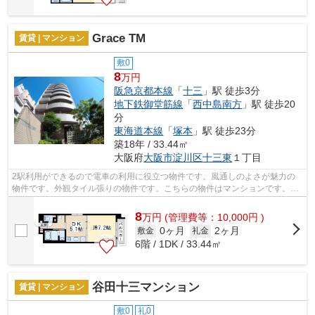
Grace TM
賃貸 | マンション
敷0
8
万円
阪急京都本線
「
十三
」駅 徒歩3分
地下鉄御堂筋線
「
西中島南方
」駅 徒歩20
分
東海道本線
「
塚本
」駅 徒歩23分
築18年 / 33.44㎡
大阪府
大阪市淀川区
十三東
１丁目
2駅利用ができるので電車の利用に役立つ物件です。風通しのよさが魅力の
物件です。外観タイル張りの物件です。こちらの物件はマンションです。大
阪市淀川区エリアと阪急京都本線十三付...
8
万
円
(管理費等：10,000円 )
0ヶ月
2ヶ月
敷金
礼金
6階 / 1DK / 33.44㎡
谷田十三マンション
賃貸 | マンション
敷0
礼0