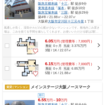
阪急京都本線
「
十三
」駅 徒歩9分
東海道本線
「
塚本
」駅 徒歩10分
阪急宝塚本線
「
三国
」駅 徒歩29分
築4年 / 21.88㎡～22.07㎡
大阪府
大阪市淀川区
十三元今里
１丁目
風通しが良く、湿気やカビの心配が少ないマンションです。敷地内ごみ置き
場は、ごみを捨てる手間を減らしてくれます。お使いいただける駅は2駅あ
り、行き先に応じて使い分けができます...
6.05
万
円
(管理費等：7,000円 )
0ヶ月
3.375万円
敷金
礼金
3階 / 1K / 22.07㎡
6.15
万
円
(管理費等：7,000円 )
0ヶ月
6.85万円
敷金
礼金
5階 / 1K / 21.88㎡
メインステージ大阪ノースマーク
賃貸 | マンション
敷0
6.55
10
万円～
万円
阪急京都本線
「
十三
」駅 徒歩4分