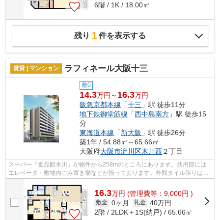
6階 / 1K / 18.00㎡
1
残り
件を表示する
ラフィネール大阪十三
賃貸 | マンション
敷0
14.3
16.3
万円～
万円
阪急京都本線
「
十三
」駅 徒歩11分
地下鉄御堂筋線
「
西中島南方
」駅 徒歩15
分
東海道本線
「
新大阪
」駅 徒歩26分
築1年 / 54.88㎡～65.66㎡
大阪府
大阪市淀川区
木川西
２丁目
スーパー「食品館木川」が物件から258mのところにあります。共用部には
エレベータ・敷地内ごみ置き場などが揃っております。外観タイル張りは、
マンションの骨組みを守るのにも役立ち...
16.3
万
円
(管理費等：9,000円 )
0ヶ月
40万円
敷金
礼金
2階 / 2LDK＋1S(納戸) / 65.66㎡