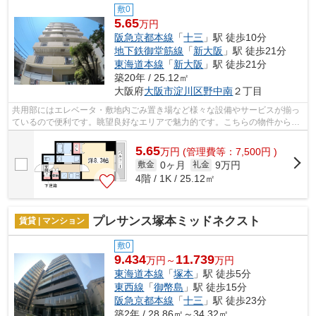
敷0
5.65
万円
阪急京都本線
「
十三
」駅 徒歩10分
地下鉄御堂筋線
「
新大阪
」駅 徒歩21分
東海道本線
「
新大阪
」駅 徒歩21分
築20年 / 25.12㎡
大阪府
大阪市淀川区
野中南
２丁目
共用部にはエレベータ・敷地内ごみ置き場など様々な設備やサービスが揃っ
ているので便利です。眺望良好なエリアで魅力的です。こちらの物件からは
2駅が近くにあり、移動範囲も広がりま...
5.65
万
円
(管理費等：7,500円 )
0ヶ月
9万円
敷金
礼金
4階 / 1K / 25.12㎡
プレサンス塚本ミッドネクスト
賃貸 | マンション
敷0
9.434
11.739
万円～
万円
東海道本線
「
塚本
」駅 徒歩5分
東西線
「
御幣島
」駅 徒歩15分
阪急京都本線
「
十三
」駅 徒歩23分
築2年 / 28.86㎡～34.32㎡