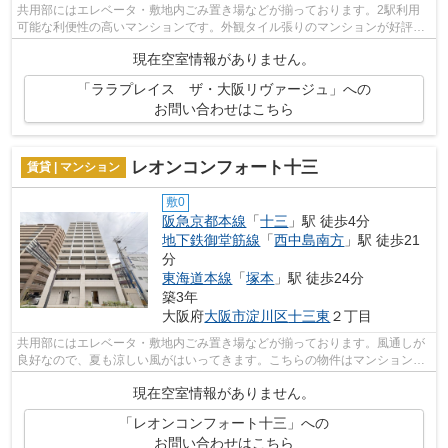
共用部にはエレベータ・敷地内ごみ置き場などが揃っております。2駅利用
可能な利便性の高いマンションです。外観タイル張りのマンションが好評と
なっています。常に新鮮な空気を取り入...
現在空室情報がありません。
「ララプレイス ザ・大阪リヴァージュ」への
お問い合わせはこちら
レオンコンフォート十三
賃貸 | マンション
敷0
阪急京都本線
「
十三
」駅 徒歩4分
地下鉄御堂筋線
「
西中島南方
」駅 徒歩21
分
東海道本線
「
塚本
」駅 徒歩24分
築3年
大阪府
大阪市淀川区
十三東
２丁目
共用部にはエレベータ・敷地内ごみ置き場などが揃っております。風通しが
良好なので、夏も涼しい風がはいってきます。こちらの物件はマンションで
す。2駅利用可能の物件です。賃貸情報...
現在空室情報がありません。
「レオンコンフォート十三」への
お問い合わせはこちら