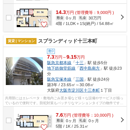
14.3
万
円
(管理費等：9,000円 )
0ヶ月
30万円
敷金
礼金
4階 / 1LDK＋1S(納戸) / 54.88㎡
スプランディッド十三本町
賃貸 | マンション
敷0
7.3
9.15
万円～
万円
阪急京都本線
「
十三
」駅 徒歩5分
地下鉄御堂筋線
「
西中島南方
」駅 徒歩23
分
阪急宝塚本線
「
三国
」駅 徒歩24分
築3年 / 23.65㎡～30.08㎡
大阪府
大阪市淀川区
十三本町
１丁目
共用部にはエレベータ・敷地内ごみ置き場など様々な設備やサービスが揃っ
ているので便利です。防犯対策もバッチリなマンションタイプの物件です。
行動範囲が広がる2駅利用可能な物件で...
7.6
万
円
(管理費等：10,000円 )
0ヶ月
0ヶ月
敷金
礼金
5階 / 1K / 25.31㎡