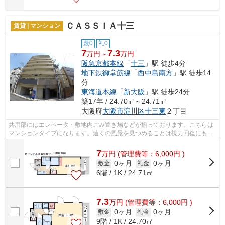
ＣＡＳＳＩＡ十三
賃貸 | マンション
敷0
礼0
7
7.3
万円～
万円
阪急京都本線
「
十三
」駅 徒歩4分
地下鉄御堂筋線
「
西中島南方
」駅 徒歩14
分
東海道本線
「
新大阪
」駅 徒歩24分
築17年 / 24.70㎡～24.71㎡
大阪府
大阪市淀川区
十三東
２丁目
共用部にはエレベータ・敷地内ごみ置き場などが揃っております。こちらは
マンションタイプになります。遠くの風景を見つめることは視力回復にも繋
がりますので健康的になれます。風通...
7
万
円
(管理費等：6,000円 )
0ヶ月
0ヶ月
敷金
礼金
6階 / 1K / 24.71㎡
7.3
万
円
(管理費等：6,000円 )
0ヶ月
0ヶ月
敷金
礼金
9階 / 1K / 24.70㎡