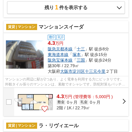
1
残り
件を表示する
マンションスイーダ
賃貸 | マンション
敷0
礼0
4.3
万円
阪急京都本線
「
十三
」駅 徒歩8分
東海道本線
「
塚本
」駅 徒歩15分
阪急宝塚本線
「
三国
」駅 徒歩24分
築30年 / 22.79㎡
大阪府
大阪市淀川区
十三元今里
２丁目
マンションの周辺に駅が2つあり、よく電車を利用する方にピッタリです。
外観タイル張りのマンションは、素敵でオシャレです。防犯対策もバッチリ
なマンションタイプの物件です。こちら...
4.3
万
円
(管理費等：5,000円 )
0ヶ月
0ヶ月
敷金
礼金
2階 / 1K / 22.79㎡
ラ・リヴィエール
賃貸 | マンション