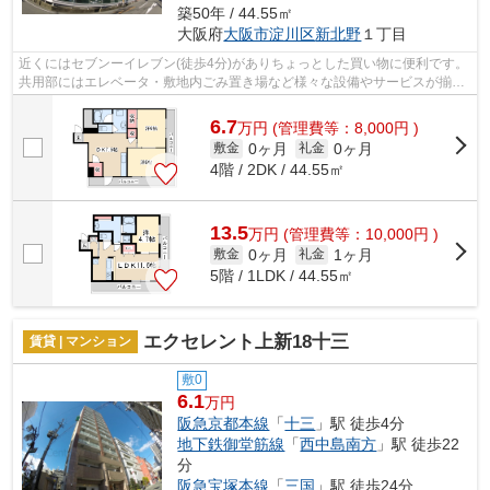
築50年 / 44.55㎡
大阪府
大阪市淀川区
新北野
１丁目
近くにはセブンーイレブン(徒歩4分)がありちょっとした買い物に便利です。
共用部にはエレベータ・敷地内ごみ置き場など様々な設備やサービスが揃っ
ているので便利です。防犯対策もバッ...
6.7
万
円
(管理費等：8,000円 )
0ヶ月
0ヶ月
敷金
礼金
4階 / 2DK / 44.55㎡
13.5
万
円
(管理費等：10,000円 )
0ヶ月
1ヶ月
敷金
礼金
5階 / 1LDK / 44.55㎡
エクセレント上新18十三
賃貸 | マンション
敷0
6.1
万円
阪急京都本線
「
十三
」駅 徒歩4分
地下鉄御堂筋線
「
西中島南方
」駅 徒歩22
分
阪急宝塚本線
「
三国
」駅 徒歩24分