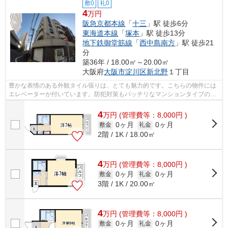
敷0
礼0
4
万円
阪急京都本線
「
十三
」駅 徒歩6分
東海道本線
「
塚本
」駅 徒歩13分
地下鉄御堂筋線
「
西中島南方
」駅 徒歩21
分
築36年 / 18.00㎡～20.00㎡
大阪府
大阪市淀川区
新北野
１丁目
豊かな表情のある外観タイル張りは、とても魅力的です。こちらの物件には
エレベーターが付いています。防犯対策もバッチリなマンションタイプの物
件です。風通しが良好なので、夏も涼...
4
万
円
(管理費等：8,000円 )
0ヶ月
0ヶ月
敷金
礼金
2階 / 1K / 18.00㎡
4
万
円
(管理費等：8,000円 )
0ヶ月
0ヶ月
敷金
礼金
3階 / 1K / 20.00㎡
4
万
円
(管理費等：8,000円 )
0ヶ月
0ヶ月
敷金
礼金