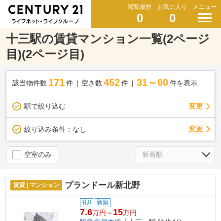
閲覧履歴
お気に入り
メニュー
0
0
十三駅の賃貸マンション一覧(2ページ
目)(2ページ目)
171
452
31～60
該当物件数
件
空き数
件
件を表示
駅で絞り込む
変更
変更
絞り込み条件：
なし
空室のみ
プランドール新北野
賃貸 | マンション
礼0
新築
7.6
15
万円～
万円