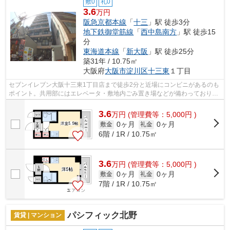
敷0
礼0
3.6
万円
阪急京都本線
「
十三
」駅 徒歩3分
地下鉄御堂筋線
「
西中島南方
」駅 徒歩15
分
東海道本線
「
新大阪
」駅 徒歩25分
築31年 / 10.75㎡
大阪府
大阪市淀川区
十三東
１丁目
セブンイレブン大阪十三東1丁目店まで徒歩2分と近場にコンビニがあるのも
ポイント。共用部にはエレベータ・敷地内ごみ置き場などが備わっておりと
ても充実しています。こちらの物件は...
3.6
万
円
(管理費等：5,000円 )
0ヶ月
0ヶ月
敷金
礼金
6階 / 1R / 10.75㎡
3.6
万
円
(管理費等：5,000円 )
0ヶ月
0ヶ月
敷金
礼金
7階 / 1R / 10.75㎡
パシフィック北野
賃貸 | マンション