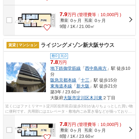
7.9
万
円
(管理費等：10,000円 )
0ヶ月
0ヶ月
敷金
礼金
9階 / 1K / 21.00㎡
ライジングメゾン新大阪サウス
賃貸 | マンション
敷0
礼0
7.8
万円
地下鉄御堂筋線
「
西中島南方
」駅 徒歩10
分
阪急京都本線
「
十三
」駅 徒歩15分
東海道本線
「
新大阪
」駅 徒歩21分
築3年 / 23.60㎡
大阪府
大阪市淀川区
木川東
２丁目
近くにはファミリマート淀川区役所前店(徒歩3分)がありちょっとした買い物
に便利です。共用部にはエレベータ・敷地内ごみ置き場などが揃っておりま
す。風通しが良く真夏の暑い日も快適...
7.8
万
円
(管理費等：10,000円 )
0ヶ月
0ヶ月
敷金
礼金
8階 / 1K / 23.60㎡