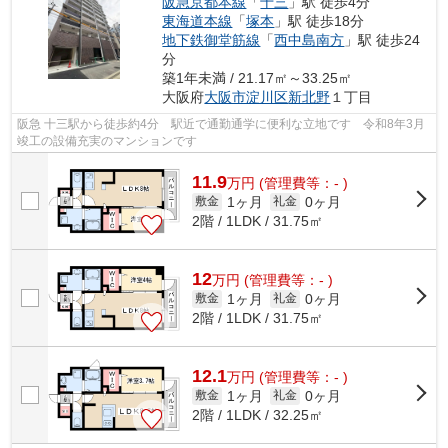
阪急京都本線
「
十三
」駅 徒歩4分
東海道本線
「
塚本
」駅 徒歩18分
地下鉄御堂筋線
「
西中島南方
」駅 徒歩24
分
築1年未満 / 21.17㎡～33.25㎡
大阪府
大阪市淀川区
新北野
１丁目
阪急 十三駅から徒歩約4分 駅近で通勤通学に便利な立地です 令和8年3月
竣工の設備充実のマンションです
11.9
万
円
(管理費等：- )
1ヶ月
0ヶ月
敷金
礼金
2階 / 1LDK / 31.75㎡
12
万
円
(管理費等：- )
1ヶ月
0ヶ月
敷金
礼金
2階 / 1LDK / 31.75㎡
12.1
万
円
(管理費等：- )
1ヶ月
0ヶ月
敷金
礼金
2階 / 1LDK / 32.25㎡