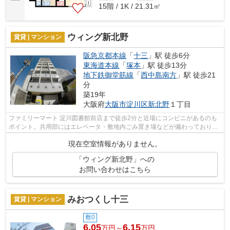
15階 / 1K / 21.31㎡
ウィング新北野
賃貸 | マンション
阪急京都本線
「
十三
」駅 徒歩6分
東海道本線
「
塚本
」駅 徒歩13分
地下鉄御堂筋線
「
西中島南方
」駅 徒歩21
分
築19年
大阪府
大阪市淀川区
新北野
１丁目
ファミリーマート 淀川図書館前店まで徒歩2分と近場にコンビニがあるのも
ポイント。共用部にはエレベータ・敷地内ごみ置き場などが備わっておりと
ても充実しています。風通しの良い物...
現在空室情報がありません。
「ウィング新北野」への
お問い合わせはこちら
みおつくし十三
賃貸 | マンション
敷0
6.05
6.15
万円～
万円