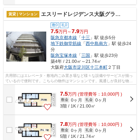
エスリードレジデンス大阪グランノース1
賃貸 | マンション
敷0
礼0
7.5
7.9
万円～
万円
阪急京都本線
「
十三
」駅 徒歩5分
地下鉄御堂筋線
「
西中島南方
」駅 徒歩24
分
阪急宝塚本線
「
三国
」駅 徒歩23分
築4年 / 21.00㎡～21.74㎡
大阪府
大阪市淀川区
十三本町
２丁目
共用部にはエレベータ・敷地内ごみ置き場など様々な設備やサービスが揃っ
ているので便利です。こちらの物件はマンションです。風通しが良好な物件
です。付近に駅が2駅あり、行き先に応...
7.5
万
円
(管理費等：10,000円 )
0ヶ月
0ヶ月
敷金
礼金
3階 / 1K / 21.00㎡
7.8
万
円
(管理費等：10,000円 )
0ヶ月
0ヶ月
敷金
礼金
5階 / 1K / 21.74㎡