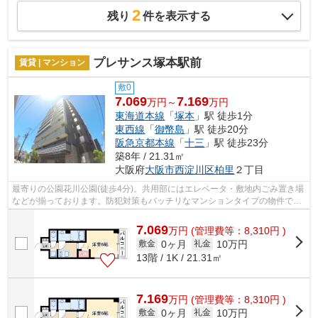
2
残り
件を表示する
プレサンス塚本駅前
賃貸 | マンション
敷0
7.069
7.169
万円～
万円
東海道本線
「
塚本
」駅 徒歩1分
東西線
「
御幣島
」駅 徒歩20分
阪急京都本線
「
十三
」駅 徒歩23分
築8年 / 21.31㎡
大阪府
大阪市西淀川区
柏里
２丁目
最寄りの公園花川公園(徒歩4分)。共用部にはエレベータ・敷地内ごみ置き場
などが揃っております。防犯対策もバッチリなマンションタイプの物件で
す。2駅利用できる場所にあるので利便...
7.069
万
円
(管理費等：8,310円 )
0ヶ月
10万円
敷金
礼金
13階 / 1K / 21.31㎡
7.169
万
円
(管理費等：8,310円 )
0ヶ月
10万円
敷金
礼金