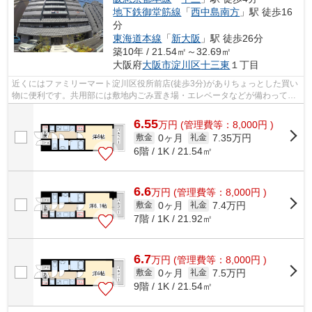
地下鉄御堂筋線
「
西中島南方
」駅 徒歩16
分
東海道本線
「
新大阪
」駅 徒歩26分
築10年 / 21.54㎡～32.69㎡
大阪府
大阪市淀川区
十三東
１丁目
近くにはファミリーマート淀川区役所前店(徒歩3分)がありちょっとした買い
物に便利です。共用部には敷地内ごみ置き場・エレベータなどが備わってお
りとても充実しています。風通しが良...
6.55
万
円
(管理費等：8,000円 )
0ヶ月
7.35万円
敷金
礼金
6階 / 1K / 21.54㎡
6.6
万
円
(管理費等：8,000円 )
0ヶ月
7.4万円
敷金
礼金
7階 / 1K / 21.92㎡
6.7
万
円
(管理費等：8,000円 )
0ヶ月
7.5万円
敷金
礼金
9階 / 1K / 21.54㎡