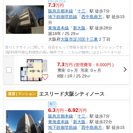
7.3
万円
阪急京都本線
「
十三
」駅 徒歩7分
地下鉄御堂筋線
「
西中島南方
」駅 徒歩15
分
東海道本線
「
新大阪
」駅 徒歩28分
築18年 / 25.29㎡
大阪府
大阪市淀川区
十三東
２丁目
造りとデザインに関して、自信をもって情報を提供できるマンションです。
2駅利用可能な利便性の高い物件です。こちらの物件にはエレベーターが付
いています。目立つ外観と洗練された設...
7.3
万
円
(管理費等：8,000円 )
0ヶ月
0ヶ月
敷金
礼金
9階 / 1R / 25.29㎡
エスリード大阪シティノース
賃貸 | マンション
敷0
6.3
6.92
万円～
万円
阪急京都本線
「
十三
」駅 徒歩7分
東海道本線
「
新大阪
」駅 徒歩22分
地下鉄御堂筋線
「
西中島南方
」駅 徒歩15