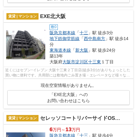
EXE北大阪
賃貸 | マンション
敷0
阪急京都本線
「
十三
」駅 徒歩3分
地下鉄御堂筋線
「
西中島南方
」駅 徒歩14
分
東海道本線
「
新大阪
」駅 徒歩24分
築13年
大阪府
大阪市淀川区
十三東
１丁目
近くにはセブン−イレブン 大阪十三東２丁目店(徒歩3分)がありちょっとした
買い物に便利です。共用部には敷地内ごみ置き場・エレベータなど様々な設
備やサービスが揃っているので便利で...
現在空室情報がありません。
「EXE北大阪」への
お問い合わせはこちら
セレッソコートリバーサイドOSAKA
賃貸 | マンション
6
13
万円～
万円
阪急京都本線
「
十三
」駅 徒歩4分