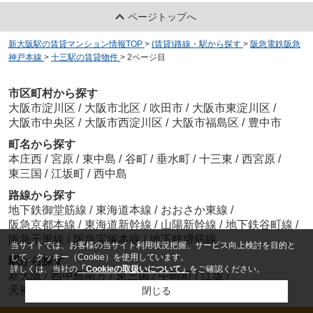
ページトップへ
新大阪駅の賃貸マンション情報TOP
>
(賃貸)路線・駅から探す
>
阪急電鉄阪急
神戸本線
>
十三駅の賃貸物件
>
2ページ目
市区町村から探す
大阪市淀川区
/
大阪市北区
/
吹田市
/
大阪市東淀川区
/
大阪市中央区
/
大阪市西淀川区
/
大阪市福島区
/
豊中市
町名から探す
本庄西
/
宮原
/
東中島
/
谷町
/
垂水町
/
十三東
/
西宮原
/
東三国
/
江坂町
/
西中島
路線から探す
地下鉄御堂筋線
/
東海道本線
/
おおさか東線
/
阪急京都本線
/
東海道新幹線
/
山陽新幹線
/
地下鉄谷町線
/
阪急千里線
/
阪急宝塚本線
/
地下鉄堺筋線
当サイトでは、お客様の当サイト利用状況把握、サービス向上検討を目的と
して、クッキー（Cookie）を使用しています。
駅から探す
詳しくは、当社の
「Cookieの取扱いについて」
をご確認ください。
新大阪
/
西中島南方
/
東三国
/
中崎町
/
江坂
/
天神橋筋六丁目
/
中津
/
豊津
/
塚本
/
三国
閉じる