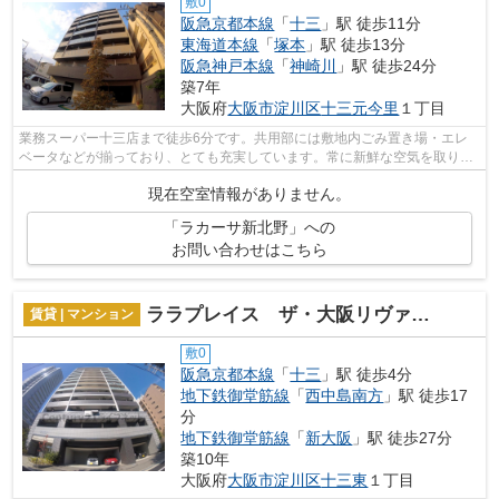
敷0
阪急京都本線
「
十三
」駅 徒歩11分
東海道本線
「
塚本
」駅 徒歩13分
阪急神戸本線
「
神崎川
」駅 徒歩24分
築7年
大阪府
大阪市淀川区
十三元今里
１丁目
業務スーパー十三店まで徒歩6分です。共用部には敷地内ごみ置き場・エレ
ベータなどが揃っており、とても充実しています。常に新鮮な空気を取り入
れられる通風良好な間取りのマンション...
現在空室情報がありません。
「ラカーサ新北野」への
お問い合わせはこちら
ララプレイス ザ・大阪リヴァージュ
賃貸 | マンション
敷0
阪急京都本線
「
十三
」駅 徒歩4分
地下鉄御堂筋線
「
西中島南方
」駅 徒歩17
分
地下鉄御堂筋線
「
新大阪
」駅 徒歩27分
築10年
大阪府
大阪市淀川区
十三東
１丁目