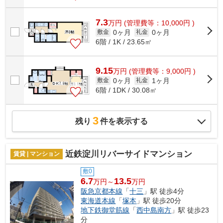
7.3
万
円
(管理費等：10,000円 )
0ヶ月
0ヶ月
敷金
礼金
6階 / 1K / 23.65㎡
9.15
万
円
(管理費等：9,000円 )
0ヶ月
1ヶ月
敷金
礼金
6階 / 1DK / 30.08㎡
3
残り
件を表示する
近鉄淀川リバーサイドマンション
賃貸 | マンション
敷0
6.7
13.5
万円～
万円
阪急京都本線
「
十三
」駅 徒歩4分
東海道本線
「
塚本
」駅 徒歩20分
地下鉄御堂筋線
「
西中島南方
」駅 徒歩23
分