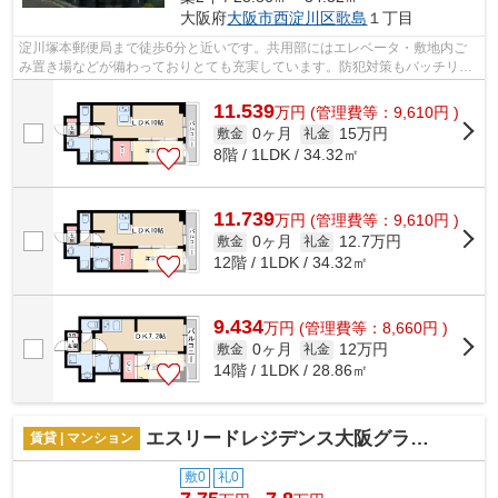
大阪府
大阪市西淀川区
歌島
１丁目
淀川塚本郵便局まで徒歩6分と近いです。共用部にはエレベータ・敷地内ご
み置き場などが備わっておりとても充実しています。防犯対策もバッチリな
マンションタイプの物件です。こちらは...
11.539
万
円
(管理費等：9,610円 )
0ヶ月
15万円
敷金
礼金
8階 / 1LDK / 34.32㎡
11.739
万
円
(管理費等：9,610円 )
0ヶ月
12.7万円
敷金
礼金
12階 / 1LDK / 34.32㎡
9.434
万
円
(管理費等：8,660円 )
0ヶ月
12万円
敷金
礼金
14階 / 1LDK / 28.86㎡
エスリードレジデンス大阪グランノース2
賃貸 | マンション
敷0
礼0