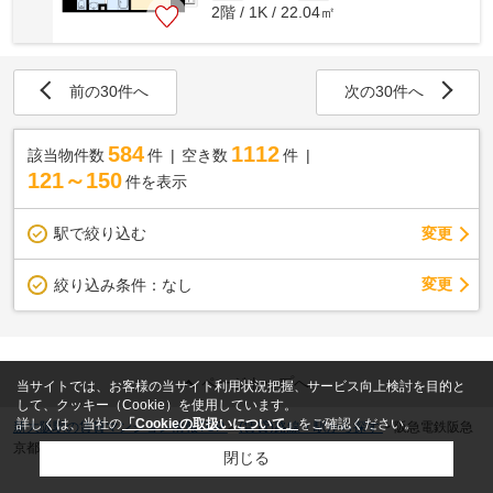
2階 / 1K / 22.04㎡
前の30件へ
次の30件へ
584
1112
該当物件数
件
空き数
件
121～150
件を表示
駅で絞り込む
変更
変更
絞り込み条件：
なし
ページトップへ
当サイトでは、お客様の当サイト利用状況把握、サービス向上検討を目的と
して、クッキー（Cookie）を使用しています。
詳しくは、当社の
「Cookieの取扱いについて」
をご確認ください。
新大阪駅の賃貸マンション情報TOP
>
(賃貸)路線・駅から探す
>
阪急電鉄阪急
京都本線の賃貸物件
>
5ページ目
閉じる