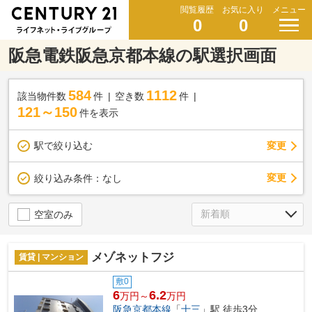
閲覧履歴
お気に入り
メニュー
0
0
阪急電鉄阪急京都本線の駅選択画面
584
1112
該当物件数
件
空き数
件
121～150
件を表示
駅で絞り込む
変更
変更
絞り込み条件：
なし
空室のみ
メゾネットフジ
賃貸 | マンション
敷0
6
6.2
万円～
万円
阪急京都本線
「
十三
」駅 徒歩3分