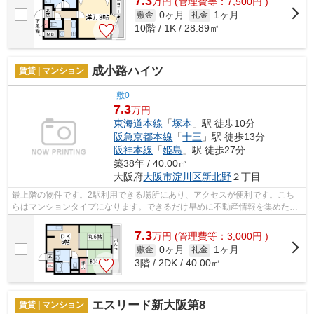
7.3
万
円
(管理費等：7,500円 )
0ヶ月
1ヶ月
敷金
礼金
10階 / 1K / 28.89㎡
成小路ハイツ
賃貸 | マンション
敷0
7.3
万円
東海道本線
「
塚本
」駅 徒歩10分
阪急京都本線
「
十三
」駅 徒歩13分
阪神本線
「
姫島
」駅 徒歩27分
築38年 / 40.00㎡
大阪府
大阪市淀川区
新北野
２丁目
最上階の物件です。2駅利用できる場所にあり、アクセスが便利です。こち
らはマンションタイプになります。できるだけ早めに不動産情報を集めたい
方は当社スタッフまでご連絡ください。...
7.3
万
円
(管理費等：3,000円 )
0ヶ月
1ヶ月
敷金
礼金
3階 / 2DK / 40.00㎡
エスリード新大阪第8
賃貸 | マンション