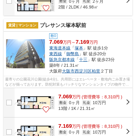
0ヶ月
2ヶ月
敷金
礼金
2階 / 2LDK / 46.98㎡
プレサンス塚本駅前
賃貸 | マンション
敷0
7.069
7.169
万円～
万円
東海道本線
「
塚本
」駅 徒歩1分
東西線
「
御幣島
」駅 徒歩20分
阪急京都本線
「
十三
」駅 徒歩23分
築8年 / 21.31㎡
大阪府
大阪市西淀川区
柏里
２丁目
最寄りの公園花川公園(徒歩4分)。共用部にはエレベータ・敷地内ごみ置き場
などが揃っております。防犯対策もバッチリなマンションタイプの物件で
す。2駅利用できる場所にあるので利便...
7.069
万
円
(管理費等：8,310円 )
0ヶ月
10万円
敷金
礼金
13階 / 1K / 21.31㎡
7.169
万
円
(管理費等：8,310円 )
0ヶ月
10万円
敷金
礼金