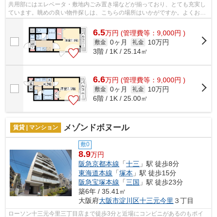
共用部にはエレベータ・敷地内ごみ置き場などが揃っており、とても充実し
ています。眺めの良い物件探しは、こちらの場所はいかがですか。よくお出
かけをする方にも便利な、2駅利用可能...
6.5
万
円
(管理費等：9,000円 )
0ヶ月
10万円
敷金
礼金
3階 / 1K / 25.14㎡
6.6
万
円
(管理費等：9,000円 )
0ヶ月
10万円
敷金
礼金
6階 / 1K / 25.00㎡
メゾンドボヌール
賃貸 | マンション
敷0
8.9
万円
阪急京都本線
「
十三
」駅 徒歩8分
東海道本線
「
塚本
」駅 徒歩15分
阪急宝塚本線
「
三国
」駅 徒歩23分
築6年 / 35.41㎡
大阪府
大阪市淀川区
十三元今里
３丁目
ローソン十三元今里三丁目店まで徒歩3分と近場にコンビニがあるのもポイ