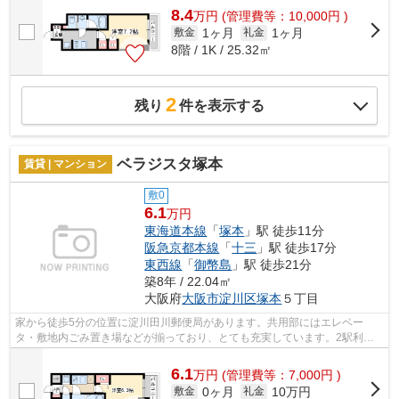
8.4
万
円
(管理費等：10,000円 )
1ヶ月
1ヶ月
敷金
礼金
8階 / 1K / 25.32㎡
2
残り
件を表示する
ベラジスタ塚本
賃貸 | マンション
敷0
6.1
万円
東海道本線
「
塚本
」駅 徒歩11分
阪急京都本線
「
十三
」駅 徒歩17分
東西線
「
御幣島
」駅 徒歩21分
築8年 / 22.04㎡
大阪府
大阪市淀川区
塚本
５丁目
家から徒歩5分の位置に淀川田川郵便局があります。共用部にはエレベー
タ・敷地内ごみ置き場などが揃っており、とても充実しています。2駅利用
できる場所にあり、行き先に合わせて使い...
6.1
万
円
(管理費等：7,000円 )
0ヶ月
10万円
敷金
礼金