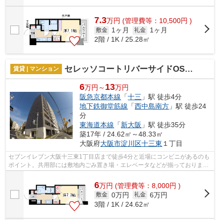
7.3
万
円
(管理費等：10,500円 )
1ヶ月
1ヶ月
敷金
礼金
2階 / 1K / 25.28㎡
セレッソコートリバーサイドOSAKA
賃貸 | マンション
6
13
万円～
万円
阪急京都本線
「
十三
」駅 徒歩4分
地下鉄御堂筋線
「
西中島南方
」駅 徒歩24
分
東海道本線
「
新大阪
」駅 徒歩35分
築17年 / 24.62㎡～48.33㎡
大阪府
大阪市淀川区
十三東
１丁目
セブンイレブン大阪十三東1丁目店まで徒歩4分と近場にコンビニがあるのも
ポイント。共用部には敷地内ごみ置き場・エレベータなどが揃っておりま
す。外壁にはタイルが張られています。...
6
万
円
(管理費等：8,000円 )
0万円
6万円
敷金
礼金
3階 / 1K / 24.62㎡