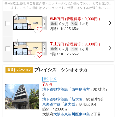
共用部には敷地内ごみ置き場・エレベータなどが揃っており、とても充実し
ています。こちらの物件はマンションです。外壁にはタイルが張られていま
す。通風良好で常に新鮮な空気を送り...
6.5
万
円
(管理費等：9,000円 )
0ヶ月
1ヶ月
敷金
礼金
2階 / 1K / 25.65㎡
7.1
万
円
(管理費等：9,000円 )
0ヶ月
1ヶ月
敷金
礼金
2階 / 1K / 25.65㎡
プレイシズ シンオオサカ
賃貸 | マンション
敷0
礼0
7
万円
地下鉄御堂筋線
「
西中島南方
」駅 徒歩7
分
地下鉄御堂筋線
「
新大阪
」駅 徒歩9分
東海道本線
「
新大阪
」駅 徒歩9分
築5年 / 23.60㎡
大阪府
大阪市東淀川区
東中島
２丁目