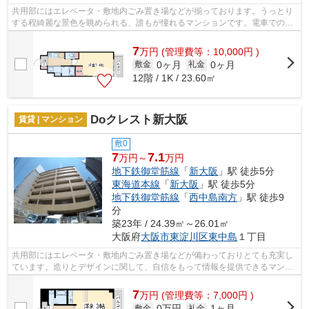
共用部にはエレベータ・敷地内ごみ置き場などが揃っております。うっとり
する程綺麗な景色を眺められる、誰もが憧れるマンションです。電車での移
動がより便利になる、2駅利用可能なマ...
7
万
円
(管理費等：10,000円 )
0ヶ月
0ヶ月
敷金
礼金
12階 / 1K / 23.60㎡
Doクレスト新大阪
賃貸 | マンション
敷0
7
7.1
万円～
万円
地下鉄御堂筋線
「
新大阪
」駅 徒歩5分
東海道本線
「
新大阪
」駅 徒歩5分
地下鉄御堂筋線
「
西中島南方
」駅 徒歩9
分
築23年 / 24.39㎡～26.01㎡
大阪府
大阪市東淀川区
東中島
１丁目
共用部にはエレベータ・敷地内ごみ置き場などが備わっておりとても充実し
ています。造りとデザインに関して、自信をもって情報を提供できるマンシ
ョンです。夏場の電気代も安く抑えら...
7
万
円
(管理費等：7,000円 )
0万円
1ヶ月
敷金
礼金