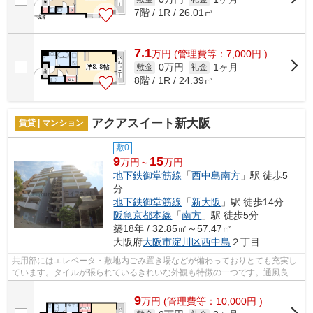
7階 / 1R / 26.01㎡
7.1
万
円
(管理費等：7,000円 )
0万円
1ヶ月
敷金
礼金
8階 / 1R / 24.39㎡
アクアスイート新大阪
賃貸 | マンション
敷0
9
15
万円～
万円
地下鉄御堂筋線
「
西中島南方
」駅 徒歩5
分
地下鉄御堂筋線
「
新大阪
」駅 徒歩14分
阪急京都本線
「
南方
」駅 徒歩5分
築18年 / 32.85㎡～57.47㎡
大阪府
大阪市淀川区
西中島
２丁目
共用部にはエレベータ・敷地内ごみ置き場などが備わっておりとても充実し
ています。タイルが張られているきれいな外観も特徴の一つです。通風良好
なマンションです。付近にある2つの駅...
9
万
円
(管理費等：10,000円 )