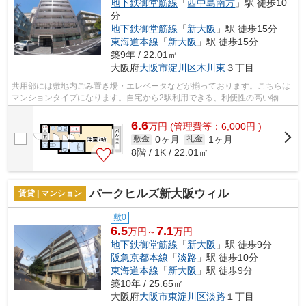
地下鉄御堂筋線
「
西中島南方
」駅 徒歩10
分
地下鉄御堂筋線
「
新大阪
」駅 徒歩15分
東海道本線
「
新大阪
」駅 徒歩15分
築9年 / 22.01㎡
大阪府
大阪市淀川区
木川東
３丁目
共用部には敷地内ごみ置き場・エレベータなどが揃っております。こちらは
マンションタイプになります。自宅から2駅利用できる、利便性の高い物件
です。眺望良好で景色が楽しめます。風...
6.6
万
円
(管理費等：6,000円 )
0ヶ月
1ヶ月
敷金
礼金
8階 / 1K / 22.01㎡
パークヒルズ新大阪ウィル
賃貸 | マンション
敷0
6.5
7.1
万円～
万円
地下鉄御堂筋線
「
新大阪
」駅 徒歩9分
阪急京都本線
「
淡路
」駅 徒歩10分
東海道本線
「
新大阪
」駅 徒歩9分
築10年 / 25.65㎡
大阪府
大阪市東淀川区
淡路
１丁目