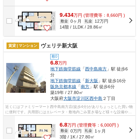
9.434
万
円
(管理費等：8,660円 )
0ヶ月
12万円
敷金
礼金
14階 / 1LDK / 28.86㎡
ヴェリテ新大阪
賃貸 | マンション
敷0
6.8
万円
地下鉄御堂筋線
「
西中島南方
」駅 徒歩6
分
地下鉄御堂筋線
「
新大阪
」駅 徒歩16分
阪急京都本線
「
南方
」駅 徒歩6分
築19年 / 27.80㎡
大阪府
大阪市淀川区
西中島
２丁目
近くにはファミリーマート西中島南方店(徒歩4分)がありちょっとした買い物
に便利です。共用部にはエレベータ・敷地内ごみ置き場など様々な設備やサ
ービスが揃っているので便利です。2...
6.8
万
円
(管理費等：6,000円 )
0万円
1ヶ月
敷金
礼金
3階 / 1K / 27.80㎡