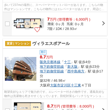
歩いて237mの場所に、スーパーマーケットバローがあります。こちらの物
件はマンションです。こちらの物件にはエレベーターがあります。周辺に2
駅ありの電車通勤しやすい物件です。当社...
7
万
円
(管理費等：6,000円 )
0ヶ月
0ヶ月
敷金
礼金
7階 / 1DK / 28.93㎡
ヴィラエスポアール
賃貸 | マンション
敷0
8.7
万円
阪急京都本線
「
十三
」駅 徒歩4分
地下鉄御堂筋線
「
新大阪
」駅 徒歩23分
地下鉄御堂筋線
「
西中島南方
」駅 徒歩17
分
築32年 / 46.98㎡
大阪府
大阪市淀川区
十三東
４丁目
眺望良好なエリアで魅力的です。エレベーター付きの物件です。通風良好な
物件は洗濯物も乾きやすくなっています。防犯対策もバッチリなマンション
タイプの物件です。当社スタッフが地...
8.7
万
円
(管理費等：8,000円 )