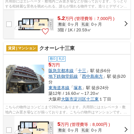
共用部にはエレベータ・敷地内ごみ置き場などが揃っております。うっとり
する程綺麗な景色を眺められる、誰もが憧れる物件です。造りとデザインに
関して、自信をもって情報を提供でき...
5.2
万
円
(管理費等：7,000円 )
0ヶ月
0ヶ月
敷金
礼金
3階 / 1K / 20.59㎡
クオーレ十三東
賃貸 | マンション
敷0
礼0
5
万円
阪急京都本線
「
十三
」駅 徒歩6分
地下鉄御堂筋線
「
西中島南方
」駅 徒歩20
分
東海道本線
「
塚本
」駅 徒歩24分
築12年 / 16.60㎡～17.20㎡
大阪府
大阪市淀川区
十三東
１丁目
こちらの物件はコンビニまで282mにあります。共用部にはエレベータ・敷
地内ごみ置き場などが揃っております。こちらの物件はマンションです。周
辺に2駅ありの電車通勤しやすいマンショ...
5
万
円
(管理費等：8,000円 )
0ヶ月
0ヶ月
敷金
礼金