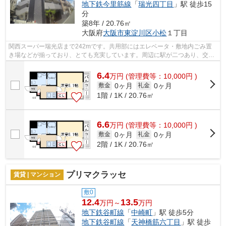
地下鉄今里筋線
「
瑞光四丁目
」駅 徒歩15
分
築8年 / 20.76㎡
大阪府
大阪市東淀川区
小松
１丁目
関西スーパー瑞光店まで242mです。共用部にはエレベータ・敷地内ごみ置
き場などが揃っており、とても充実しています。周辺に駅が二つあり、交通
の利便性が高いです。こちらの物件はマ...
6.4
万
円
(管理費等：10,000円 )
0ヶ月
0ヶ月
敷金
礼金
1階 / 1K / 20.76㎡
6.6
万
円
(管理費等：10,000円 )
0ヶ月
0ヶ月
敷金
礼金
2階 / 1K / 20.76㎡
プリマクラッセ
賃貸 | マンション
敷0
12.4
13.5
万円～
万円
地下鉄谷町線
「
中崎町
」駅 徒歩5分
地下鉄谷町線
「
天神橋筋六丁目
」駅 徒歩