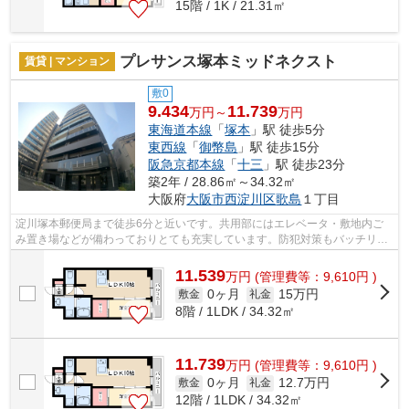
15階 / 1K / 21.31㎡
プレサンス塚本ミッドネクスト
賃貸 | マンション
敷0
9.434
11.739
万円～
万円
東海道本線
「
塚本
」駅 徒歩5分
東西線
「
御幣島
」駅 徒歩15分
阪急京都本線
「
十三
」駅 徒歩23分
築2年 / 28.86㎡～34.32㎡
大阪府
大阪市西淀川区
歌島
１丁目
淀川塚本郵便局まで徒歩6分と近いです。共用部にはエレベータ・敷地内ご
み置き場などが備わっておりとても充実しています。防犯対策もバッチリな
マンションタイプの物件です。こちらは...
11.539
万
円
(管理費等：9,610円 )
0ヶ月
15万円
敷金
礼金
8階 / 1LDK / 34.32㎡
11.739
万
円
(管理費等：9,610円 )
0ヶ月
12.7万円
敷金
礼金
12階 / 1LDK / 34.32㎡