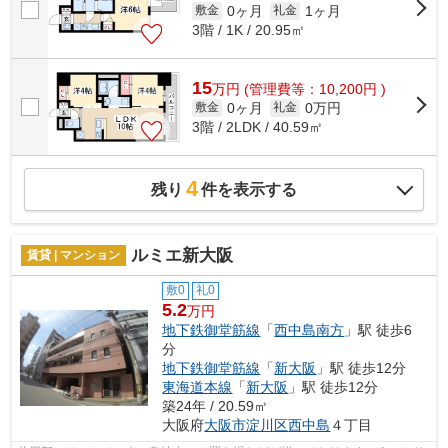
0ヶ月
1ヶ月
敷金
礼金
3階 / 1K / 20.95㎡
15
万
円
(管理費等：10,200円 )
0ヶ月
0万円
敷金
礼金
3階 / 2LDK / 40.59㎡
4
残り
件を表示する
ルミエ新大阪
賃貸 | マンション
敷0
礼0
5.2
万円
地下鉄御堂筋線
「
西中島南方
」駅 徒歩6
分
地下鉄御堂筋線
「
新大阪
」駅 徒歩12分
東海道本線
「
新大阪
」駅 徒歩12分
築24年 / 20.59㎡
大阪府
大阪市淀川区
西中島
４丁目