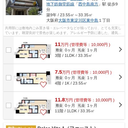
地下鉄御堂筋線
「
西中島南方
」駅 徒歩9
分
築9年 / 23.55㎡～33.35㎡
大阪府
大阪市東淀川区
東中島
１丁目
共用部には敷地内ごみ置き場・エレベータなどが揃っており、とても充実し
ています。眺望良好で景色が楽しめます。アレルギー予防に適した、通気性
の良い安心のマンションです。健康な...
11
万
円
(管理費等：10,000円 )
0ヶ月
1ヶ月
敷金
礼金
3階 / 1LDK / 33.35㎡
7.5
万
円
(管理費等：10,000円 )
0ヶ月
1ヶ月
敷金
礼金
4階 / 1K / 23.55㎡
11.8
万
円
(管理費等：10,000円 )
0ヶ月
1ヶ月
敷金
礼金
11階 / 1LDK / 33.35㎡