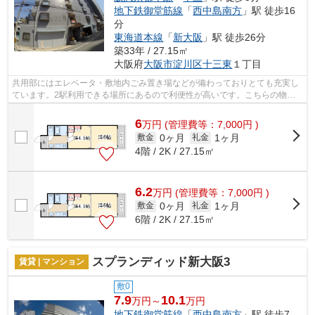
地下鉄御堂筋線
「
西中島南方
」駅 徒歩16
分
東海道本線
「
新大阪
」駅 徒歩26分
築33年 / 27.15㎡
大阪府
大阪市淀川区
十三東
１丁目
共用部にはエレベータ・敷地内ごみ置き場などが備わっておりとても充実し
ています。2駅利用できる場所にあるので利便性が高いです。こちらの物件
はマンションです。通風良好で常に新鮮...
6
万
円
(管理費等：7,000円 )
0ヶ月
1ヶ月
敷金
礼金
4階 / 2K / 27.15㎡
6.2
万
円
(管理費等：7,000円 )
0ヶ月
1ヶ月
敷金
礼金
6階 / 2K / 27.15㎡
スプランディッド新大阪3
賃貸 | マンション
敷0
7.9
10.1
万円～
万円
地下鉄御堂筋線
「
西中島南方
」駅 徒歩7