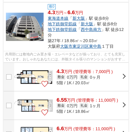
敷0
4.3
6.6
万円～
万円
東海道本線
「
新大阪
」駅 徒歩8分
地下鉄御堂筋線
「
新大阪
」駅 徒歩8分
地下鉄御堂筋線
「
西中島南方
」駅 徒歩12
分
築27年 / 18.86㎡～20.03㎡
大阪府
大阪市東淀川区
東中島
１丁目
共用部には敷地内ごみ置き場・エレベータなどが揃っており、とても充実し
ています。おしゃれなあなたには、外観タイル張りのマンションがおすすめ
です。良好な眺望で癒されてみません...
4.3
万
円
(管理費等：7,000円 )
0万円
0ヶ月
敷金
礼金
5階 / 1K / 20.03㎡
6.55
万
円
(管理費等：11,000円 )
0万円
1ヶ月
敷金
礼金
5階 / 1K / 18.86㎡
6.6
万
円
(管理費等：11,000円 )