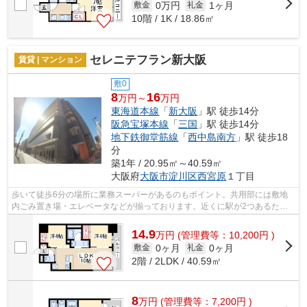
0万円
1ヶ月
敷金
礼金
10階 / 1K / 18.86㎡
セレニテフラン新大阪
賃貸 | マンション
敷0
8
16
万円～
万円
東海道本線
「
新大阪
」駅 徒歩14分
阪急宝塚本線
「
三国
」駅 徒歩14分
地下鉄御堂筋線
「
西中島南方
」駅 徒歩18
分
築1年 / 20.95㎡～40.59㎡
大阪府
大阪市淀川区
西宮原
１丁目
歩いて徒歩6分の場所に業務スーパーがあるのもポイント。共用部には敷地
内ごみ置き場・エレベータなどが揃っております。近くに駅が2つあるた
め、用途や行き先に応じて駅を選べる物件...
14.9
万
円
(管理費等：10,200円 )
0ヶ月
0ヶ月
敷金
礼金
2階 / 2LDK / 40.59㎡
8
万
円
(管理費等：7,200円 )