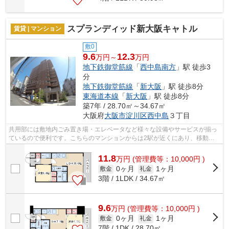
スプランディッド新大阪キャトル
賃貸 | マンション
敷0
9.6
12.3
万円～
万円
地下鉄御堂筋線
「
西中島南方
」駅 徒歩3
分
地下鉄御堂筋線
「
新大阪
」駅 徒歩8分
東海道本線
「
新大阪
」駅 徒歩8分
築7年 / 28.70㎡～34.67㎡
大阪府
大阪市淀川区
西中島
３丁目
共用部には敷地内ごみ置き場・エレベータなど様々な設備やサービスが揃っ
ているので便利です。こちらのマンションからは2駅が近くにあり、移動範
囲も広がります。通風システムが整った...
11.8
万
円
(管理費等：10,000円 )
0ヶ月
1ヶ月
敷金
礼金
3階 / 1LDK / 34.67㎡
9.6
万
円
(管理費等：10,000円 )
0ヶ月
1ヶ月
敷金
礼金
7階 / 1DK / 28.70㎡