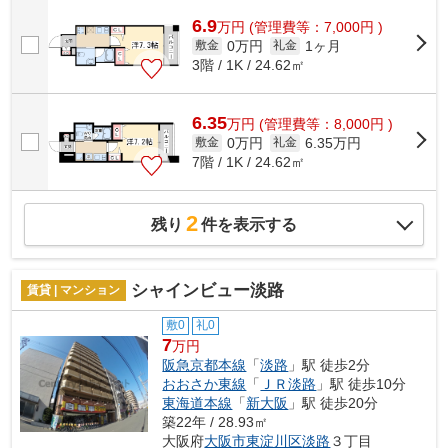
6.9
万
円
(管理費等：7,000円 )
0万円
1ヶ月
敷金
礼金
3階 / 1K / 24.62㎡
6.35
万
円
(管理費等：8,000円 )
0万円
6.35万円
敷金
礼金
7階 / 1K / 24.62㎡
2
残り
件を表示する
シャインビュー淡路
賃貸 | マンション
敷0
礼0
7
万円
阪急京都本線
「
淡路
」駅 徒歩2分
おおさか東線
「
ＪＲ淡路
」駅 徒歩10分
東海道本線
「
新大阪
」駅 徒歩20分
築22年 / 28.93㎡
大阪府
大阪市東淀川区
淡路
３丁目