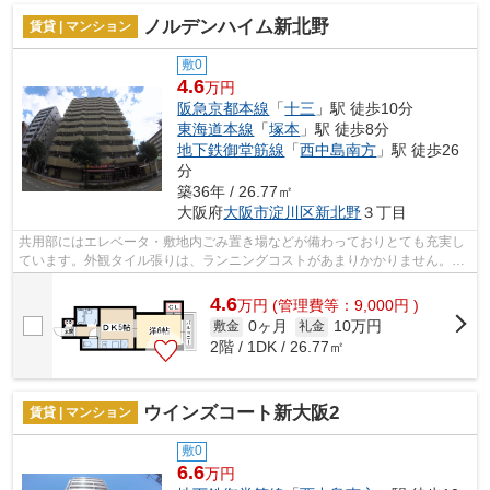
ノルデンハイム新北野
賃貸 | マンション
敷0
4.6
万円
阪急京都本線
「
十三
」駅 徒歩10分
東海道本線
「
塚本
」駅 徒歩8分
地下鉄御堂筋線
「
西中島南方
」駅 徒歩26
分
築36年 / 26.77㎡
大阪府
大阪市淀川区
新北野
３丁目
共用部にはエレベータ・敷地内ごみ置き場などが備わっておりとても充実し
ています。外観タイル張りは、ランニングコストがあまりかかりません。駅
が周辺に2つあるので行動範囲が広がり...
4.6
万
円
(管理費等：9,000円 )
0ヶ月
10万円
敷金
礼金
2階 / 1DK / 26.77㎡
ウインズコート新大阪2
賃貸 | マンション
敷0
6.6
万円