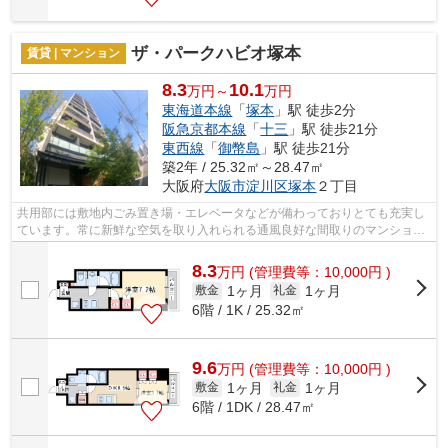
ザ・パークハビオ塚本
賃貸 | マンション
8.3
10.1
万円～
万円
東海道本線
「
塚本
」駅 徒歩2分
阪急京都本線
「
十三
」駅 徒歩21分
東西線
「
御幣島
」駅 徒歩21分
築2年 / 25.32㎡～28.47㎡
大阪府
大阪市淀川区
塚本
２丁目
共用部には敷地内ごみ置き場・エレベータなどが備わっておりとても充実し
ています。常に新鮮な空気を取り入れられる通風良好な間取りのマンショ
ン。造りとデザインに関して、自信をも...
8.3
万
円
(管理費等：10,000円 )
1ヶ月
1ヶ月
敷金
礼金
6階 / 1K / 25.32㎡
9.6
万
円
(管理費等：10,000円 )
1ヶ月
1ヶ月
敷金
礼金
6階 / 1DK / 28.47㎡