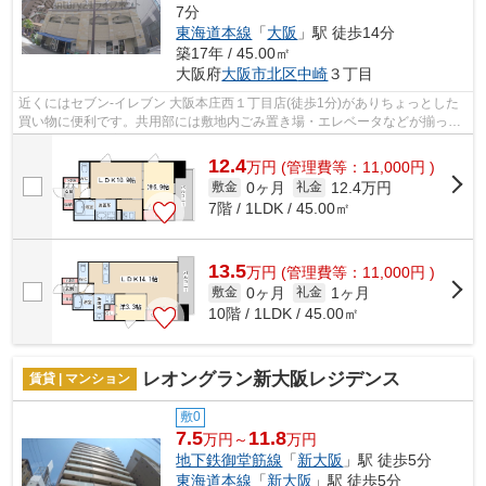
7分
東海道本線
「
大阪
」駅 徒歩14分
築17年 / 45.00㎡
大阪府
大阪市北区
中崎
３丁目
近くにはセブン‐イレブン 大阪本庄西１丁目店(徒歩1分)がありちょっとした
買い物に便利です。共用部には敷地内ごみ置き場・エレベータなどが揃って
おり、とても充実しています。2駅利...
12.4
万
円
(管理費等：11,000円 )
0ヶ月
12.4万円
敷金
礼金
7階 / 1LDK / 45.00㎡
13.5
万
円
(管理費等：11,000円 )
0ヶ月
1ヶ月
敷金
礼金
10階 / 1LDK / 45.00㎡
レオングラン新大阪レジデンス
賃貸 | マンション
敷0
7.5
11.8
万円～
万円
地下鉄御堂筋線
「
新大阪
」駅 徒歩5分
東海道本線
「
新大阪
」駅 徒歩5分