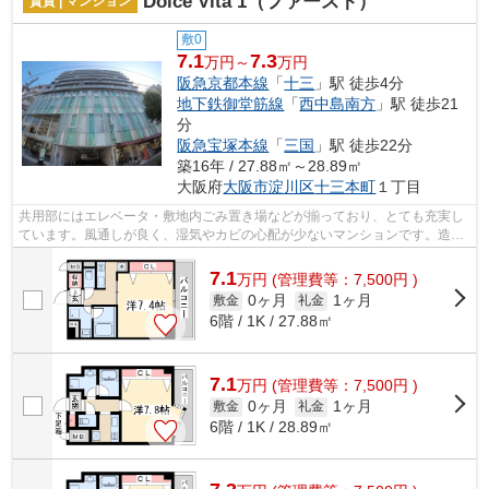
Dolce Vita 1（ファースト）
賃貸 | マンション
敷0
7.1
7.3
万円～
万円
阪急京都本線
「
十三
」駅 徒歩4分
地下鉄御堂筋線
「
西中島南方
」駅 徒歩21
分
阪急宝塚本線
「
三国
」駅 徒歩22分
築16年 / 27.88㎡～28.89㎡
大阪府
大阪市淀川区
十三本町
１丁目
共用部にはエレベータ・敷地内ごみ置き場などが揃っており、とても充実し
ています。風通しが良く、湿気やカビの心配が少ないマンションです。造り
とデザインに関して、自信をもって情...
7.1
万
円
(管理費等：7,500円 )
0ヶ月
1ヶ月
敷金
礼金
6階 / 1K / 27.88㎡
7.1
万
円
(管理費等：7,500円 )
0ヶ月
1ヶ月
敷金
礼金
6階 / 1K / 28.89㎡