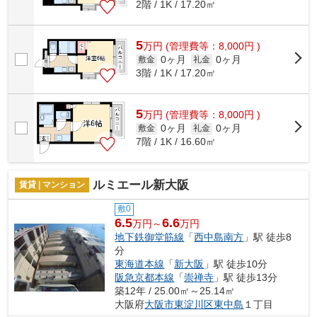
2階 / 1K / 17.20㎡
5
万
円
(管理費等：8,000円 )
0ヶ月
0ヶ月
敷金
礼金
3階 / 1K / 17.20㎡
5
万
円
(管理費等：8,000円 )
0ヶ月
0ヶ月
敷金
礼金
7階 / 1K / 16.60㎡
ルミエール新大阪
賃貸 | マンション
敷0
6.5
6.6
万円～
万円
地下鉄御堂筋線
「
西中島南方
」駅 徒歩8
分
東海道本線
「
新大阪
」駅 徒歩10分
阪急京都本線
「
崇禅寺
」駅 徒歩13分
築12年 / 25.00㎡～25.14㎡
大阪府
大阪市東淀川区
東中島
１丁目