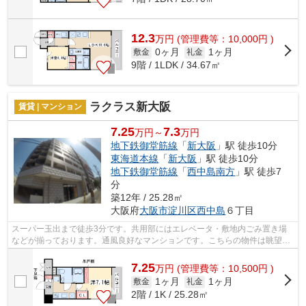
12.3
万
円
(管理費等：10,000円 )
0ヶ月
1ヶ月
敷金
礼金
9階 / 1LDK / 34.67㎡
ラクラス新大阪
賃貸 | マンション
7.25
7.3
万円～
万円
地下鉄御堂筋線
「
新大阪
」駅 徒歩10分
東海道本線
「
新大阪
」駅 徒歩10分
地下鉄御堂筋線
「
西中島南方
」駅 徒歩7
分
築12年 / 25.28㎡
大阪府
大阪市淀川区
西中島
６丁目
スーパー玉出まで徒歩3分です。共用部にはエレベータ・敷地内ごみ置き場
などが揃っております。通風良好なマンションです。こちらの物件は眺望良
好です。こちらの物件はマンションです...
7.25
万
円
(管理費等：10,500円 )
1ヶ月
1ヶ月
敷金
礼金
2階 / 1K / 25.28㎡