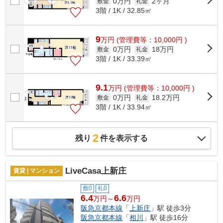
0万円
2ヶ月
敷金
礼金
3階 / 1K / 32.85㎡
9
万
円
(管理費等：10,000円 )
0万円
18万円
敷金
礼金
3階 / 1K / 33.39㎡
9.1
万
円
(管理費等：10,000円 )
0万円
18.2万円
敷金
礼金
3階 / 1K / 33.94㎡
2
残り
件を表示する
LiveCasa上新庄
賃貸 | マンション
敷0
礼0
6.4
6.6
万円～
万円
阪急京都本線
「
上新庄
」駅 徒歩3分
阪急京都本線
「
相川
」駅 徒歩16分