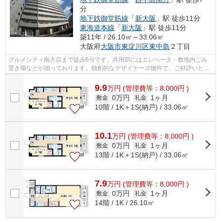
分
地下鉄御堂筋線
「
新大阪
」駅 徒歩11分
東海道本線
「
新大阪
」駅 徒歩11分
築11年 / 26.10㎡～33.06㎡
大阪府
大阪市東淀川区
東中島
２丁目
グルメシティ南方店まで徒歩6分です。共用部にはエレベータ・敷地内ごみ
置き場などが揃っております。独創的なデザイナーズ物件で、ご好評いただ
いています。造りとデザインに関して、...
9.9
万
円
(管理費等：8,000円 )
0万円
1ヶ月
敷金
礼金
10階 / 1K＋1S(納戸) / 33.06㎡
10.1
万
円
(管理費等：8,000円 )
0万円
1ヶ月
敷金
礼金
13階 / 1K＋1S(納戸) / 33.06㎡
7.9
万
円
(管理費等：8,000円 )
0万円
1ヶ月
敷金
礼金
14階 / 1K / 26.10㎡