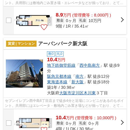
ント。共用部には敷地内ごみ置き場・エレベータなどが揃っており、とても
充実しています。遠くの風景を見つめる...
8.9
万
円
(管理費等：8,000円 )
0ヶ月
10万円
敷金
礼金
9階 / 1R / 35.41㎡
アーバンパーク新大阪
賃貸 | マンション
敷0
礼0
10.4
万円
地下鉄御堂筋線
「
西中島南方
」駅 徒歩9
分
阪急京都本線
「
南方
」駅 徒歩12分
東海道本線
「
新大阪
」駅 徒歩18分
築1年 / 30.98㎡
大阪府
大阪市淀川区
木川東
３丁目
セブンイレブン西中島6丁目店まで徒歩4分と近場にコンビニがあるのもポイ
ント。共用部にはエレベータ・敷地内ごみ置き場などが揃っており、とても
充実しています。こちらの物件はマン...
10.4
万
円
(管理費等：10,000円 )
0ヶ月
0ヶ月
敷金
礼金
4階 / 1LDK / 30.98㎡