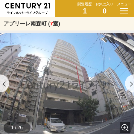
閲覧履歴
お気に入り
メニュー
1
0
アプリーレ南森町 (
7
室)
1 / 26