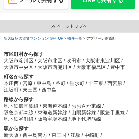
メールで共有する
LINEで共有する
ページトップへ
新大阪駅の賃貸マンション情報TOP
>
物件一覧
>
アプリーレ南森町
市区町村から探す
大阪市淀川区
/
大阪市北区
/
吹田市
/
大阪市東淀川区
/
大阪市中央区
/
大阪市西淀川区
/
大阪市福島区
/
豊中市
町名から探す
本庄西
/
宮原
/
東中島
/
谷町
/
垂水町
/
十三東
/
西宮原
/
江坂町
/
東三国
/
西中島
路線から探す
地下鉄御堂筋線
/
東海道本線
/
おおさか東線
/
阪急京都本線
/
東海道新幹線
/
山陽新幹線
/
阪急千里線
/
地下鉄谷町線
/
阪急宝塚本線
/
地下鉄堺筋線
駅から探す
新大阪
/
西中島南方
/
東三国
/
江坂
/
中崎町
/