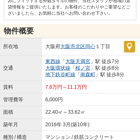
みにフィットする外観タイルの物件。当社スタッフが地域の賃
貸情報をご提供いたします。お客様のこだわりやご要望などご
ざいましたら、お気軽に当社へお問い合わせ下さい。
物件概要
所在地
大阪府
大阪市北区
同心
１丁目
東西線
「
大阪天満宮
」駅 徒歩7分
交通
大阪環状線
「
桜ノ宮
」駅 徒歩8分
地下鉄谷町線
「
南森町
」駅 徒歩8分
賃料
7.6万円～11.1万円
管理費等
6,000円
面積
22.40㎡～33.62㎡
築年月
2016年 3月(築10年)
種別 / 構造
マンション / 鉄筋コンクリート