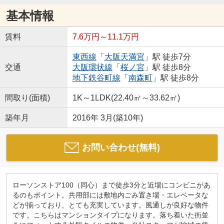
基本情報
賃料
7.6万円～11.1万円
東西線
「
大阪天満宮
」駅 徒歩7分
交通
大阪環状線
「
桜ノ宮
」駅 徒歩8分
地下鉄谷町線
「
南森町
」駅 徒歩8分
間取り(面積)
1K～1LDK(22.40㎡～33.62㎡)
築年月
2016年 3月(築10年)
お問い合わせ(無料)
ローソンストア100（同心）まで徒歩3分と近場にコンビニがあ
るのもポイント。共用部には敷地内ごみ置き場・エレベータな
どが揃っており、とても充実しています。風通しが良好な物件
です。こちらはマンションタイプになります。落ち着いた街並