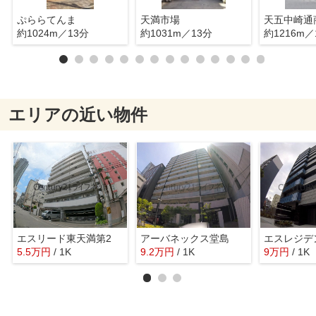
ぷららてんま
天満市場
天五中崎通
約1024m／13分
約1031m／13分
約1216m／
エリアの近い物件
エスリード東天満第2
アーバネックス堂島
5.5
万
円
/ 1K
9.2
万
円
/ 1K
9
万
円
/ 1K