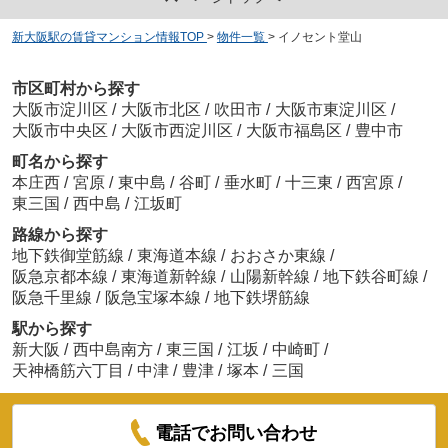
新大阪駅の賃貸マンション情報TOP
>
物件一覧
>
イノセント堂山
市区町村から探す
大阪市淀川区
/
大阪市北区
/
吹田市
/
大阪市東淀川区
/
大阪市中央区
/
大阪市西淀川区
/
大阪市福島区
/
豊中市
町名から探す
本庄西
/
宮原
/
東中島
/
谷町
/
垂水町
/
十三東
/
西宮原
/
東三国
/
西中島
/
江坂町
路線から探す
地下鉄御堂筋線
/
東海道本線
/
おおさか東線
/
阪急京都本線
/
東海道新幹線
/
山陽新幹線
/
地下鉄谷町線
/
阪急千里線
/
阪急宝塚本線
/
地下鉄堺筋線
駅から探す
新大阪
/
西中島南方
/
東三国
/
江坂
/
中崎町
/
天神橋筋六丁目
/
中津
/
豊津
/
塚本
/
三国
電話でお問い合わせ