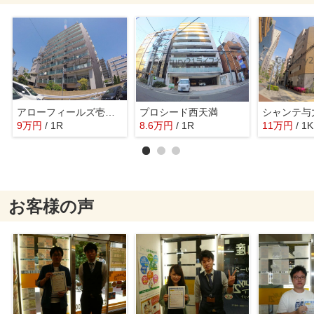
アローフィールズ壱番館
プロシード西天満
シャンテ与
9
万
円
/ 1R
8.6
万
円
/ 1R
11
万
円
/ 1K
お客様の声