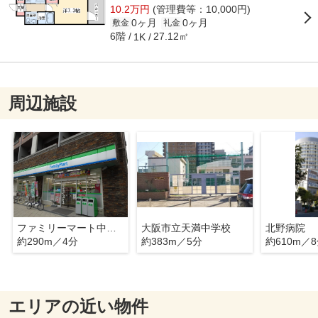
10.2万円
(管理費等：10,000円)
0ヶ月
0ヶ月
敷金
礼金
6階
27.12㎡
1K
周辺施設
ファミリーマート中崎南店
大阪市立天満中学校
北野病院
約290m／4分
約383m／5分
約610m／
エリアの近い物件