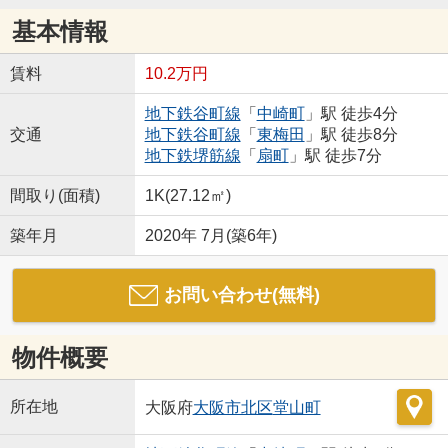
基本情報
賃料
10.2万円
地下鉄谷町線
「
中崎町
」駅 徒歩4分
交通
地下鉄谷町線
「
東梅田
」駅 徒歩8分
地下鉄堺筋線
「
扇町
」駅 徒歩7分
間取り(面積)
1K(27.12㎡)
築年月
2020年 7月(築6年)
お問い合わせ(無料)
物件概要
所在地
大阪府
大阪市北区
堂山町