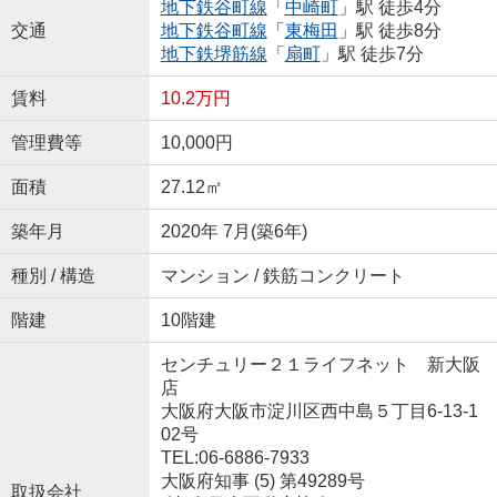
地下鉄谷町線
「
中崎町
」駅 徒歩4分
交通
地下鉄谷町線
「
東梅田
」駅 徒歩8分
地下鉄堺筋線
「
扇町
」駅 徒歩7分
賃料
10.2万円
管理費等
10,000円
面積
27.12㎡
築年月
2020年 7月(築6年)
種別 / 構造
マンション / 鉄筋コンクリート
階建
10階建
センチュリー２１ライフネット 新大阪
店
大阪府大阪市淀川区西中島５丁目6-13-1
02号
TEL:06-6886-7933
大阪府知事 (5) 第49289号
取扱会社