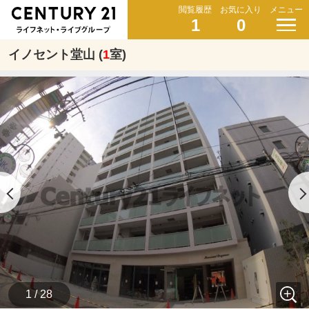
閲覧履歴
お気に入り
メニュー
1
0
イノセント堂山 (
1
室)
1 / 28