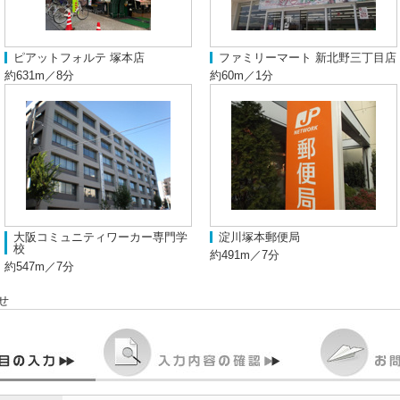
ピアットフォルテ 塚本店
ファミリーマート 新北野三丁目店
約631m／8分
約60m／1分
大阪コミュニティワーカー専門学
淀川塚本郵便局
校
約491m／7分
約547m／7分
せ