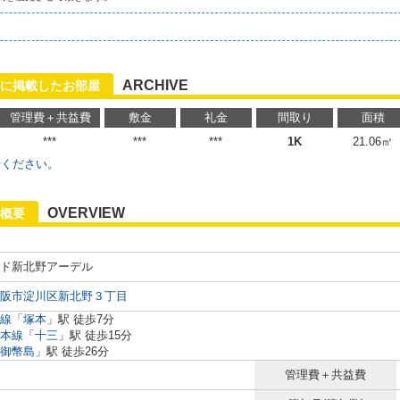
ARCHIVE
に掲載したお部屋
管理費＋共益費
敷金
礼金
間取り
面積
***
***
***
1K
21.06㎡
せください。
OVERVIEW
概要
ド新北野アーデル
阪市淀川区新北野３丁目
線
「
塚本
」駅 徒歩7分
本線
「
十三
」駅 徒歩15分
御幣島
」駅 徒歩26分
管理費＋共益費