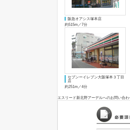
阪急オアシス塚本店
約515m／7分
セブンーイレブン大阪塚本３丁目
店
約251m／4分
エスリード新北野アーデル
へのお問い合わ