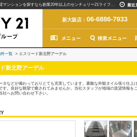
エスリード新北野アーデル｜新大阪駅で賃貸マンションを探すなら創業20年以上のセンチュリー21ライフネット・ライブグループ
最近
06-6886-7933
新大阪店：
物件一覧
>
エスリード新北野アーデル
ド新北野アーデル
ータなどが備わっておりとても充実しています。素敵な外観タイル張り仕上げ
です。良好な眺望で癒されてみませんか。当社スタッフが地域の賃貸情報を
当社へお問い合わせ下さい。
RY