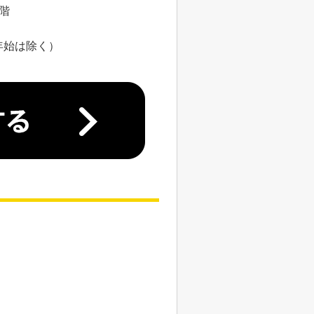
8階
年始は除く）