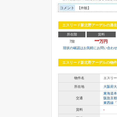
コメント
【外観】
エスリード新北野アーデルの過去
所在階
賃料
***万円
7階
現状の確認はお気軽にお問い合わ
エスリード新北野アーデルの物件
物件名
エスリー
所在地
大阪府大
東海道本
交通
阪急京都
東西線
「
賃料
-