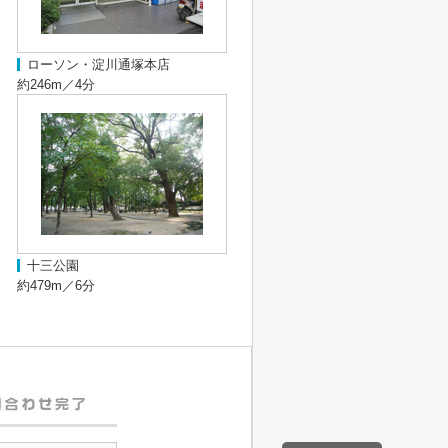
ローソン・淀川通塚本店
約246m／4分
十三公園
約479m／6分