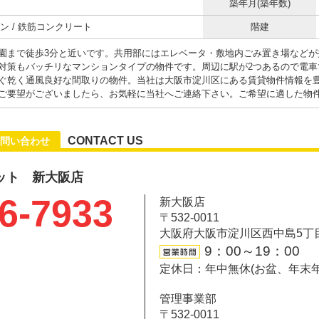
築年月(築年数)
ン / 鉄筋コンクリート
階建
園まで徒歩3分と近いです。共用部にはエレベータ・敷地内ごみ置き場などが
対策もバッチリなマンションタイプの物件です。周辺に駅が2つあるので電車
ぐ乾く通風良好な間取りの物件。当社は大阪市淀川区にある賃貸物件情報を
ご要望がございましたら、お気軽に当社へご連絡下さい。ご希望に適した物
CONTACT US
問い合わせ
ット 新大阪店
6-7933
新大阪店
〒532-0011
大阪府大阪市淀川区西中島5丁目6-
9：00～19：00
定休日：年中無休(お盆、年末
管理事業部
〒532-0011