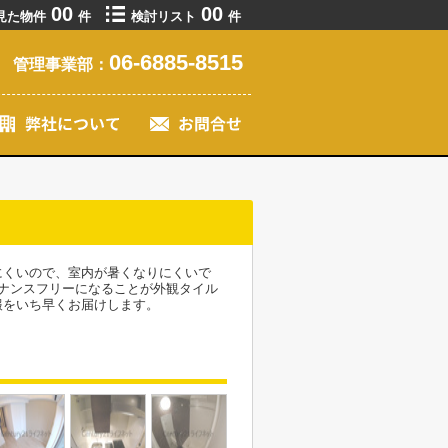
00
00
見た物件
件
検討リスト
件
06-6885-8515
管理事業部：
にくいので、室内が暑くなりにくいで
ナンスフリーになることが外観タイル
報をいち早くお届けします。