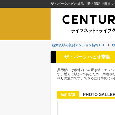
新大阪駅の賃貸マンション情報TOP
>
ザ・パークハビオ堂島
共用部には敷地内ごみ置き場・エレベ
す。近くに駅が2つあるため、用途や
張りの魅力です。できるだけ早めに不
PHOTO GALLE
物件写真