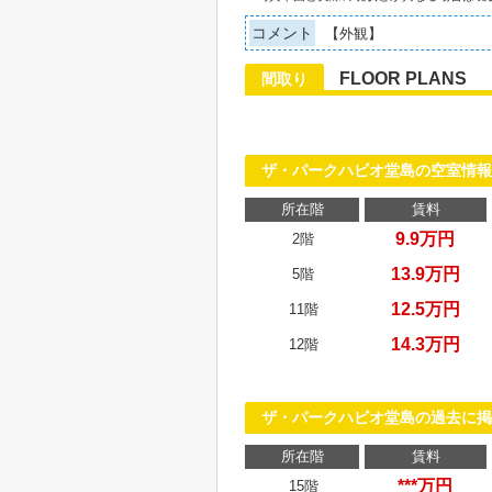
コメント
【外観】
FLOOR PLANS
間取り
ザ・パークハビオ堂島の空室情報
所在階
賃料
9.9万円
2階
13.9万円
5階
12.5万円
11階
14.3万円
12階
ザ・パークハビオ堂島の過去に掲
所在階
賃料
***万円
15階