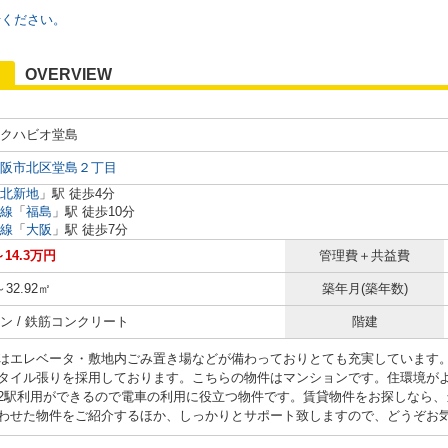
せください。
OVERVIEW
クハビオ堂島
阪市北区堂島２丁目
北新地
」駅 徒歩4分
線
「
福島
」駅 徒歩10分
線
「
大阪
」駅 徒歩7分
～14.3万円
管理費＋共益費
～32.92㎡
築年月(築年数)
ン / 鉄筋コンクリート
階建
はエレベータ・敷地内ごみ置き場などが備わっておりとても充実しています
タイル張りを採用しております。こちらの物件はマンションです。住環境が
2駅利用ができるので電車の利用に役立つ物件です。賃貸物件をお探しなら、
わせた物件をご紹介するほか、しっかりとサポート致しますので、どうぞお