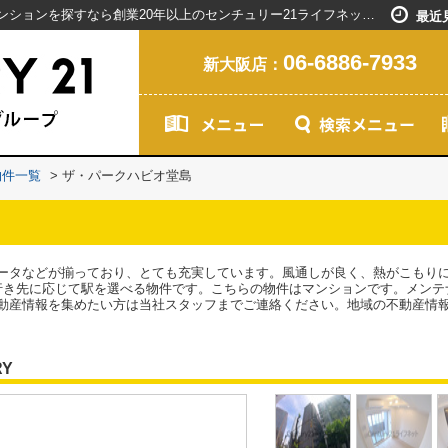
ザ・パークハビオ堂島／新大阪駅で賃貸マンションを探すなら創業20年以上のセンチュリー21ライフネット・ライブグループ
最近
06-6886-7933
新大阪店：
物件一覧
>
ザ・パークハビオ堂島
ータなどが揃っており、とても充実しています。風通しが良く、熱がこもり
行き先に応じて駅を選べる物件です。こちらの物件はマンションです。メンテ
動産情報を集めたい方は当社スタッフまでご連絡ください。地域の不動産情
RY