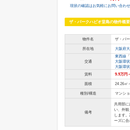
現状の確認はお気軽にお問い合わ
ザ・パークハビオ堂島の物件概要
物件名
ザ・パー
所在地
大阪府大
東西線
「
交通
大阪環状
大阪環状
賃料
9.9万円
面積
24.26㎡
種別/構造
マンショ
共用部に
い、外観
備考
します。
ーズに合