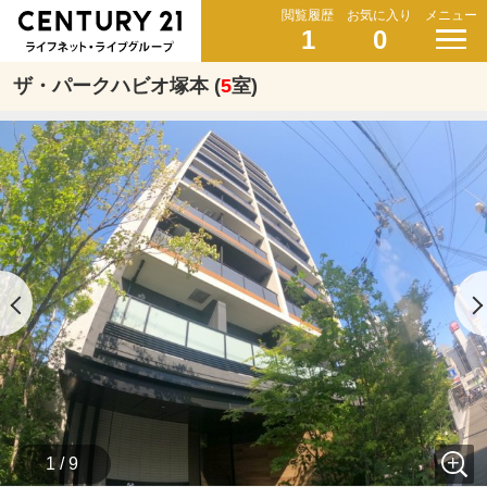
閲覧履歴
お気に入り
メニュー
1
0
ザ・パークハビオ塚本 (
5
室)
1 / 9