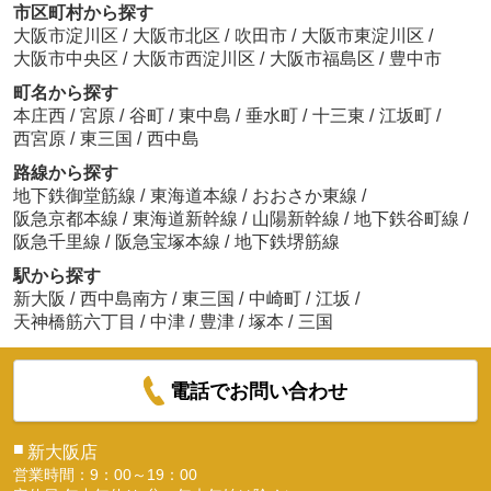
市区町村から探す
大阪市淀川区
/
大阪市北区
/
吹田市
/
大阪市東淀川区
/
大阪市中央区
/
大阪市西淀川区
/
大阪市福島区
/
豊中市
町名から探す
本庄西
/
宮原
/
谷町
/
東中島
/
垂水町
/
十三東
/
江坂町
/
西宮原
/
東三国
/
西中島
路線から探す
地下鉄御堂筋線
/
東海道本線
/
おおさか東線
/
阪急京都本線
/
東海道新幹線
/
山陽新幹線
/
地下鉄谷町線
/
阪急千里線
/
阪急宝塚本線
/
地下鉄堺筋線
駅から探す
新大阪
/
西中島南方
/
東三国
/
中崎町
/
江坂
/
天神橋筋六丁目
/
中津
/
豊津
/
塚本
/
三国
電話でお問い合わせ
■
新大阪店
営業時間：9：00～19：00