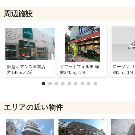
周辺施設
阪急オアシス塚本店
ピアットフォルテ 塚本店
約148m／2分
約240m／3分
約1m／1分
エリアの近い物件