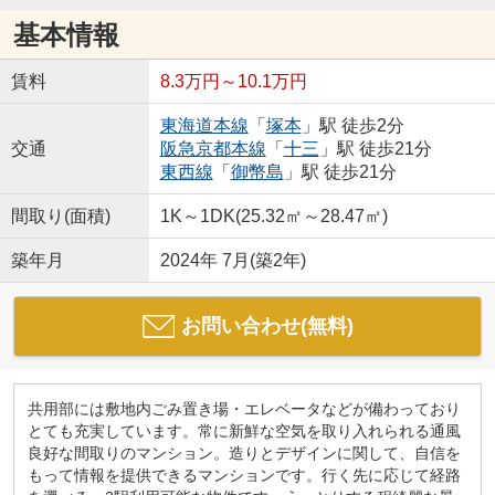
基本情報
賃料
8.3万円～10.1万円
東海道本線
「
塚本
」駅 徒歩2分
交通
阪急京都本線
「
十三
」駅 徒歩21分
東西線
「
御幣島
」駅 徒歩21分
間取り(面積)
1K～1DK(25.32㎡～28.47㎡)
築年月
2024年 7月(築2年)
お問い合わせ(無料)
共用部には敷地内ごみ置き場・エレベータなどが備わっており
とても充実しています。常に新鮮な空気を取り入れられる通風
良好な間取りのマンション。造りとデザインに関して、自信を
もって情報を提供できるマンションです。行く先に応じて経路