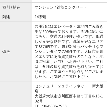
種別 / 構造
マンション / 鉄筋コンクリート
階建
14階建
共用部にはエレベータ・敷地内ごみ置き
場などが揃っております。周辺に駅が二
つあり、交通の利便性が高いです。風通
しが良好な物件です。眺望良好なエリア
で魅力的です。防犯対策もバッチリなマ
備考
ンションタイプの物件です。大阪市淀川
区エリアにある賃貸情報のことなら、地
域に密着した当社へお任せ下さい。当社
は、多種多様な賃貸情報を取り扱ってお
ります。ご要望や不明な点などございま
したら、お気軽にご連絡下さい。
センチュリー２１ライフネット 新大阪
店
大阪府大阪市淀川区西中島５丁目6-13-1
02号
TEL:06-6886-7933