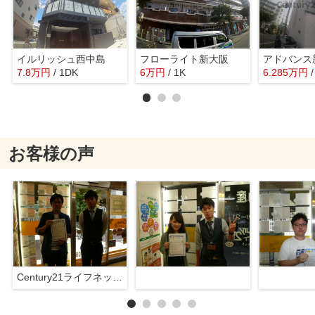
イルリッシュ西中島
フローライト新大阪
アドバンス
7.8
万
円
/ 1DK
6
万
円
/ 1K
6.285
万
円
お客様の声
Century21ライフネット新大阪店