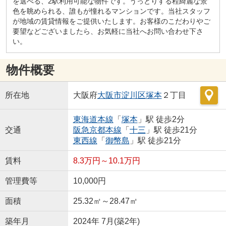
を選べる、2駅利用可能な物件です。うっとりする程綺麗な景
色を眺められる、誰もが憧れるマンションです。当社スタッフ
が地域の賃貸情報をご提供いたします。お客様のこだわりやご
要望などございましたら、お気軽に当社へお問い合わせ下さ
い。
物件概要
所在地
大阪府
大阪市淀川区
塚本
２丁目
東海道本線
「
塚本
」駅 徒歩2分
交通
阪急京都本線
「
十三
」駅 徒歩21分
東西線
「
御幣島
」駅 徒歩21分
賃料
8.3万円～10.1万円
管理費等
10,000円
面積
25.32㎡～28.47㎡
築年月
2024年 7月(築2年)