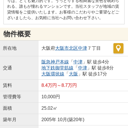
りは、とても魅力的です。うっとりする程綺麗な景色を眺めら
れる、誰もが憧れるマンションです。当社スタッフが地域の賃
貸情報をご提供いたします。お客様のこだわりやご要望などご
ざいましたら、お気軽に当社へお問い合わせ下さい。
物件概要
所在地
大阪府
大阪市北区
中津
７丁目
阪急神戸本線
「
中津
」駅 徒歩4分
交通
地下鉄御堂筋線
「
中津
」駅 徒歩8分
大阪環状線
「
大阪
」駅 徒歩17分
賃料
8.4万円～8.7万円
管理費等
10,000円
面積
25.02㎡
築年月
2005年 10月(築20年)