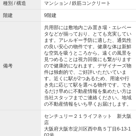
種別 / 構造
マンション / 鉄筋コンクリート
階建
9階建
共用部には敷地内ごみ置き場・エレベー
タなどが揃っており、とても充実してい
ます。アレルギー予防に適した、通気性
の良い安心の物件です。健康な体は新鮮
な空気を吸うところから。遠くの風景を
見つめることは視力回復にも繋がります
備考
ので健康的になれます。デザイナーズ物
件は独創的で、ご好評いただいていま
す。近くに駅が2つあるため、用途や行
き先に応じて駅を選べる物件です。でき
るだけ早めに不動産情報を集めたい方は
当社スタッフまでご連絡ください。地域
の不動産情報をいち早くお届けします。
センチュリー２１ライフネット 新大阪
店
大阪府大阪市淀川区西中島５丁目6-13-1
02号