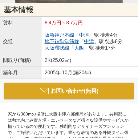
基本情報
賃料
8.4万円～8.7万円
阪急神戸本線
「
中津
」駅 徒歩4分
交通
地下鉄御堂筋線
「
中津
」駅 徒歩8分
大阪環状線
「
大阪
」駅 徒歩17分
間取り(面積)
2K(25.02㎡)
築年月
2005年 10月(築20年)
お問い合わせ(無料)
家から380mの場所に大阪中津六郵便局があります。共用部に
は敷地内ごみ置き場・エレベータなど様々な設備やサービスが
揃っているので便利です。独創的なデザイナーズマンション
で、ご好評いただいています。豊かな表情のある外観タイル張