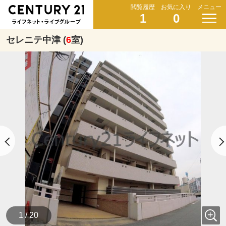
閲覧履歴
お気に入り
メニュー
1
0
セレニテ中津 (
6
室)
1 / 20