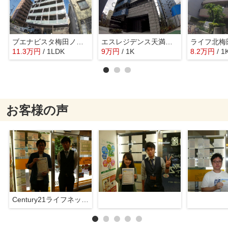
ブエナビスタ梅田ノース
エスレジデンス天満グレイシス
ライフ北梅
11.3
万
円
/ 1LDK
9
万
円
/ 1K
8.2
万
円
/ 1
お客様の声
Century21ライフネット新大阪店