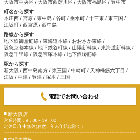
大阪市中央区
/
大阪市西淀川区
/
大阪市福島区
/
豊中市
町名から探す
本庄西
/
宮原
/
東中島
/
谷町
/
垂水町
/
十三東
/
東三国
/
江坂町
/
西宮原
/
西中島
路線から探す
地下鉄御堂筋線
/
東海道本線
/
おおさか東線
/
阪急京都本線
/
地下鉄谷町線
/
山陽新幹線
/
東海道新幹線
/
阪急千里線
/
阪急宝塚本線
/
地下鉄堺筋線
駅から探す
新大阪
/
西中島南方
/
東三国
/
中崎町
/
天神橋筋六丁目
/
江坂
/
中津
/
豊津
/
塚本
/
三国
電話でお問い合わせ
■
新大阪店
営業時間：9：00～19：00
定休日:年中無休(お盆、年末年始は除く）
■
管理事業部