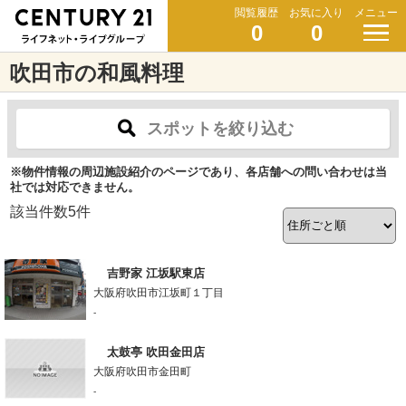
閲覧履歴
お気に入り
メニュー
0
0
吹田市の和風料理
スポットを絞り込む
※物件情報の周辺施設紹介のページであり、各店舗への問い合わせは当
社では対応できません。
該当件数
5
件
吉野家 江坂駅東店
大阪府吹田市江坂町１丁目
-
太鼓亭 吹田金田店
大阪府吹田市金田町
-