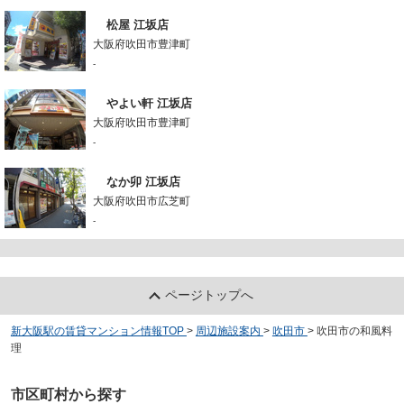
松屋 江坂店
大阪府吹田市豊津町
-
やよい軒 江坂店
大阪府吹田市豊津町
-
なか卯 江坂店
大阪府吹田市広芝町
-
ページトップへ
新大阪駅の賃貸マンション情報TOP
>
周辺施設案内
>
吹田市
>
吹田市の和風料
理
市区町村から探す