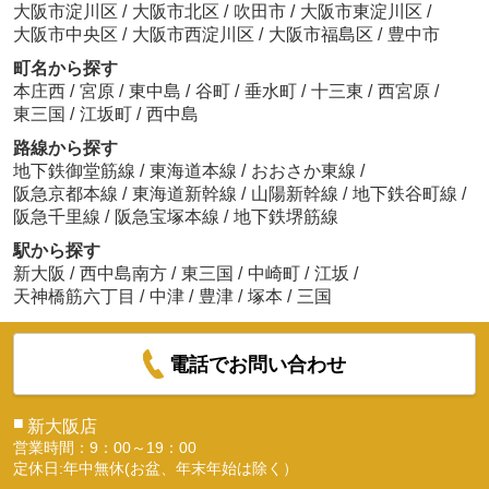
大阪市淀川区
/
大阪市北区
/
吹田市
/
大阪市東淀川区
/
大阪市中央区
/
大阪市西淀川区
/
大阪市福島区
/
豊中市
町名から探す
本庄西
/
宮原
/
東中島
/
谷町
/
垂水町
/
十三東
/
西宮原
/
東三国
/
江坂町
/
西中島
路線から探す
地下鉄御堂筋線
/
東海道本線
/
おおさか東線
/
阪急京都本線
/
東海道新幹線
/
山陽新幹線
/
地下鉄谷町線
/
阪急千里線
/
阪急宝塚本線
/
地下鉄堺筋線
駅から探す
新大阪
/
西中島南方
/
東三国
/
中崎町
/
江坂
/
天神橋筋六丁目
/
中津
/
豊津
/
塚本
/
三国
電話でお問い合わせ
■
新大阪店
営業時間：9：00～19：00
定休日:年中無休(お盆、年末年始は除く）