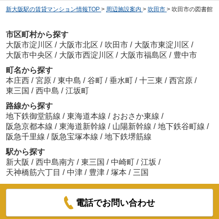
新大阪駅の賃貸マンション情報TOP
>
周辺施設案内
>
吹田市
>
吹田市の図書館
市区町村から探す
大阪市淀川区
/
大阪市北区
/
吹田市
/
大阪市東淀川区
/
大阪市中央区
/
大阪市西淀川区
/
大阪市福島区
/
豊中市
町名から探す
本庄西
/
宮原
/
東中島
/
谷町
/
垂水町
/
十三東
/
西宮原
/
東三国
/
西中島
/
江坂町
路線から探す
地下鉄御堂筋線
/
東海道本線
/
おおさか東線
/
阪急京都本線
/
東海道新幹線
/
山陽新幹線
/
地下鉄谷町線
/
阪急千里線
/
阪急宝塚本線
/
地下鉄堺筋線
駅から探す
新大阪
/
西中島南方
/
東三国
/
中崎町
/
江坂
/
天神橋筋六丁目
/
中津
/
豊津
/
塚本
/
三国
電話でお問い合わせ