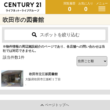
閲覧履歴
お気に入り
メニュー
0
0
吹田市の図書館
スポットを絞り込む
※物件情報の周辺施設紹介のページであり、各店舗への問い合わせは当
社では対応できません。
該当件数
1
件
吹田市立江坂図書館
大阪府吹田市江坂町１丁目
-
ページトップへ