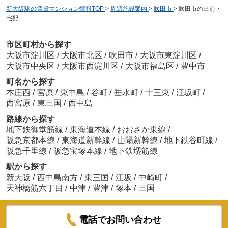
新大阪駅の賃貸マンション情報TOP
>
周辺施設案内
>
吹田市
>
吹田市の出前・
宅配
市区町村から探す
大阪市淀川区
/
大阪市北区
/
吹田市
/
大阪市東淀川区
/
大阪市中央区
/
大阪市西淀川区
/
大阪市福島区
/
豊中市
町名から探す
本庄西
/
宮原
/
東中島
/
谷町
/
垂水町
/
十三東
/
江坂町
/
西宮原
/
東三国
/
西中島
路線から探す
地下鉄御堂筋線
/
東海道本線
/
おおさか東線
/
阪急京都本線
/
東海道新幹線
/
山陽新幹線
/
地下鉄谷町線
/
阪急千里線
/
阪急宝塚本線
/
地下鉄堺筋線
駅から探す
新大阪
/
西中島南方
/
東三国
/
江坂
/
中崎町
/
天神橋筋六丁目
/
中津
/
豊津
/
塚本
/
三国
電話でお問い合わせ