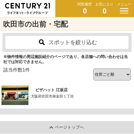
閲覧履歴
お気に入り
メニュー
0
0
吹田市の出前・宅配
スポットを絞り込む
※物件情報の周辺施設紹介のページであり、各店舗への問い合わせは当
社では対応できません。
該当件数
1
件
ピザハット 江坂店
大阪府吹田市南金田１丁目
-
ページトップへ