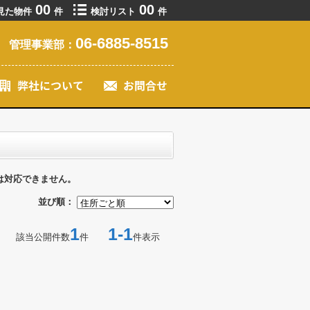
00
00
見た物件
件
検討リスト
件
06-6885-8515
管理事業部：
は対応できません。
並び順：
1
1-1
該当公開件数
件
件表示