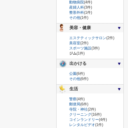
動物病院
(4件)
産婦人科
(3件)
整形外科
(1件)
その他
(1件)
美容・健康
エステティックサロン
(2件)
美容室
(2件)
スポーツ施設
(3件)
ジム
(1件)
出かける
公園
(6件)
その他
(6件)
生活
警察
(4件)
郵便局
(6件)
寺院・神社
(2件)
クリーニング
(16件)
コインランドリー
(4件)
レンタルビデオ
(1件)