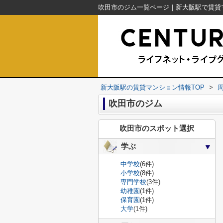
新大阪駅の賃貸マンション情報TOP
>
吹田市のジム
吹田市のスポット選択
学ぶ
中学校
(6件)
小学校
(8件)
専門学校
(3件)
幼稚園
(1件)
保育園
(1件)
大学
(1件)