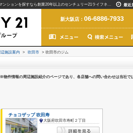
吹田市のジム一覧ページ｜新大阪駅で賃貸マンションを探すなら創業20年以上のセンチュリー21ライフネット・ライブグループ
最近
06-6886-7933
新大阪店：
周辺施設案内
>
吹田市
>
吹田市のジム
※物件情報の周辺施設紹介のページであり、各店舗への問い合わせは当社で
チョコザップ 吹田寿
大阪府吹田市寿町２丁目