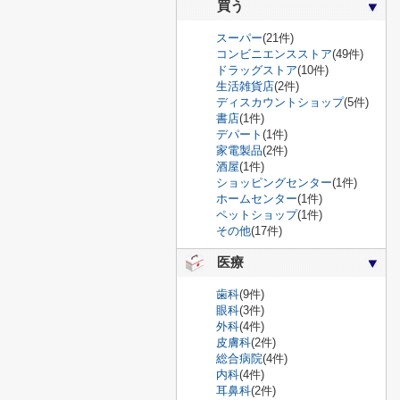
買う
スーパー
(21件)
コンビニエンスストア
(49件)
ドラッグストア
(10件)
生活雑貨店
(2件)
ディスカウントショップ
(5件)
書店
(1件)
デパート
(1件)
家電製品
(2件)
酒屋
(1件)
ショッピングセンター
(1件)
ホームセンター
(1件)
ペットショップ
(1件)
その他
(17件)
医療
歯科
(9件)
眼科
(3件)
外科
(4件)
皮膚科
(2件)
総合病院
(4件)
内科
(4件)
耳鼻科
(2件)