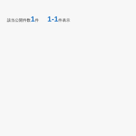
1
1-1
該当公開件数
件
件表示