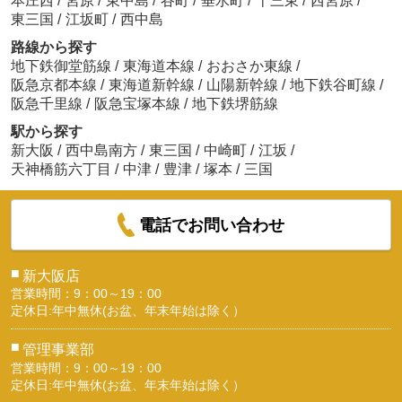
本庄西
/
宮原
/
東中島
/
谷町
/
垂水町
/
十三東
/
西宮原
/
東三国
/
江坂町
/
西中島
路線から探す
地下鉄御堂筋線
/
東海道本線
/
おおさか東線
/
阪急京都本線
/
東海道新幹線
/
山陽新幹線
/
地下鉄谷町線
/
阪急千里線
/
阪急宝塚本線
/
地下鉄堺筋線
駅から探す
新大阪
/
西中島南方
/
東三国
/
中崎町
/
江坂
/
天神橋筋六丁目
/
中津
/
豊津
/
塚本
/
三国
電話でお問い合わせ
■
新大阪店
営業時間：9：00～19：00
定休日:年中無休(お盆、年末年始は除く）
■
管理事業部
営業時間：9：00～19：00
定休日:年中無休(お盆、年末年始は除く）