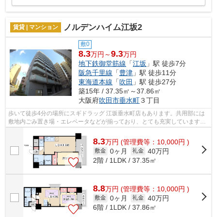
ノルデンハイム江坂2
賃貸 | マンション
敷0
8.3
9.3
万円～
万円
地下鉄御堂筋線
「
江坂
」駅 徒歩7分
阪急千里線
「
豊津
」駅 徒歩11分
東海道本線
「
吹田
」駅 徒歩27分
築15年 / 37.35㎡～37.86㎡
大阪府
吹田市
垂水町
３丁目
歩いて徒歩4分の場所にスギドラッグ 江坂垂水町店もあります。共用部には
敷地内ごみ置き場・エレベータなどが揃っており、とても充実しています。
落ち着いた街並みにフィットする外観...
8.3
万
円
(管理費等：10,000円 )
0ヶ月
40万円
敷金
礼金
2階 / 1LDK / 37.35㎡
8.8
万
円
(管理費等：10,000円 )
0ヶ月
40万円
敷金
礼金
6階 / 1LDK / 37.86㎡