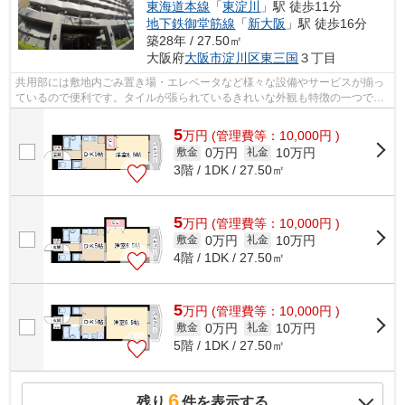
東海道本線
「
東淀川
」駅 徒歩11分
地下鉄御堂筋線
「
新大阪
」駅 徒歩16分
築28年 / 27.50㎡
大阪府
大阪市淀川区
東三国
３丁目
共用部には敷地内ごみ置き場・エレベータなど様々な設備やサービスが揃っ
ているので便利です。タイルが張られているきれいな外観も特徴の一つで
す。物件の周辺に2駅あるので移動範囲も...
5
万
円
(管理費等：10,000円 )
0万円
10万円
敷金
礼金
3階 / 1DK / 27.50㎡
5
万
円
(管理費等：10,000円 )
0万円
10万円
敷金
礼金
4階 / 1DK / 27.50㎡
5
万
円
(管理費等：10,000円 )
0万円
10万円
敷金
礼金
5階 / 1DK / 27.50㎡
6
残り
件を表示する