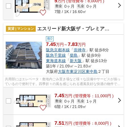
5
万
円
(管理費等：8,000円 )
0ヶ月
0ヶ月
敷金
礼金
7階 / 1K / 16.60㎡
エスリード新大阪ザ・プレミアウエスト
賃貸 | マンション
敷0
7.45
7.83
万円～
万円
阪急京都本線
「
崇禅寺
」駅 徒歩8分
阪急千里線
「
柴島
」駅 徒歩9分
東海道本線
「
新大阪
」駅 徒歩13分
築1年 / 21.09㎡～21.83㎡
大阪府
大阪市東淀川区
東中島
２丁目
共用部にはエレベータ・敷地内ごみ置き場など様々な設備やサービスが揃っ
ているので便利です。四季折々の風を感じられる通風良好な快適の物件で
す。防犯対策もバッチリなマンションタ...
7.45
万
円
(管理費等：11,000円 )
0ヶ月
1ヶ月
敷金
礼金
6階 / 1K / 21.09㎡
7.51
万
円
(管理費等：8,000円 )