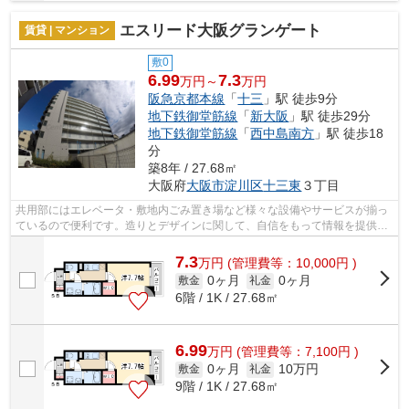
エスリード大阪グランゲート
賃貸 | マンション
敷0
6.99
7.3
万円～
万円
阪急京都本線
「
十三
」駅 徒歩9分
地下鉄御堂筋線
「
新大阪
」駅 徒歩29分
地下鉄御堂筋線
「
西中島南方
」駅 徒歩18
分
築8年 / 27.68㎡
大阪府
大阪市淀川区
十三東
３丁目
共用部にはエレベータ・敷地内ごみ置き場など様々な設備やサービスが揃っ
ているので便利です。造りとデザインに関して、自信をもって情報を提供で
きるマンションです。2駅利用できる場...
7.3
万
円
(管理費等：10,000円 )
0ヶ月
0ヶ月
敷金
礼金
6階 / 1K / 27.68㎡
6.99
万
円
(管理費等：7,100円 )
0ヶ月
10万円
敷金
礼金
9階 / 1K / 27.68㎡