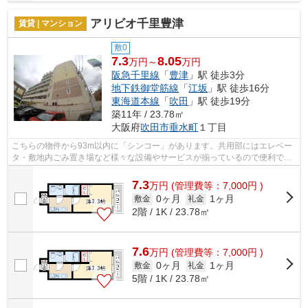
アリビオ千里豊津
賃貸 | マンション
敷0
7.3
8.05
万円～
万円
阪急千里線
「
豊津
」駅 徒歩3分
地下鉄御堂筋線
「
江坂
」駅 徒歩16分
東海道本線
「
吹田
」駅 徒歩19分
築11年 / 23.78㎡
大阪府
吹田市
垂水町
１丁目
こちらの物件から93m以内に「シンコー」があります。共用部にはエレベー
タ・敷地内ごみ置き場など様々な設備やサービスが揃っているので便利で
す。防犯対策もバッチリなマンションタイ...
7.3
万
円
(管理費等：7,000円 )
0ヶ月
1ヶ月
敷金
礼金
2階 / 1K / 23.78㎡
7.6
万
円
(管理費等：7,000円 )
0ヶ月
1ヶ月
敷金
礼金
5階 / 1K / 23.78㎡