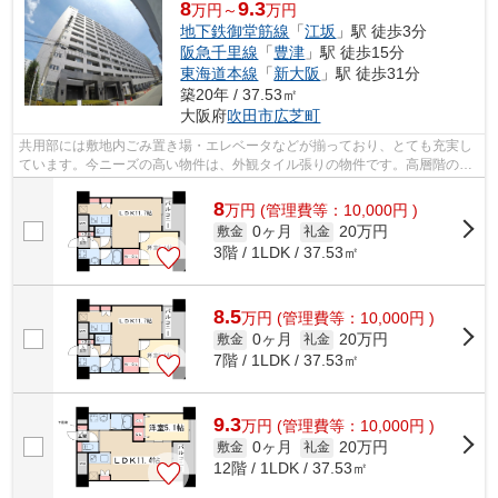
8
9.3
万円～
万円
地下鉄御堂筋線
「
江坂
」駅 徒歩3分
阪急千里線
「
豊津
」駅 徒歩15分
東海道本線
「
新大阪
」駅 徒歩31分
築20年 / 37.53㎡
大阪府
吹田市
広芝町
共用部には敷地内ごみ置き場・エレベータなどが揃っており、とても充実し
ています。今ニーズの高い物件は、外観タイル張りの物件です。高層階の物
件です。通風良好で常に新鮮な空気を...
8
万
円
(管理費等：10,000円 )
0ヶ月
20万円
敷金
礼金
3階 / 1LDK / 37.53㎡
8.5
万
円
(管理費等：10,000円 )
0ヶ月
20万円
敷金
礼金
7階 / 1LDK / 37.53㎡
9.3
万
円
(管理費等：10,000円 )
0ヶ月
20万円
敷金
礼金
12階 / 1LDK / 37.53㎡