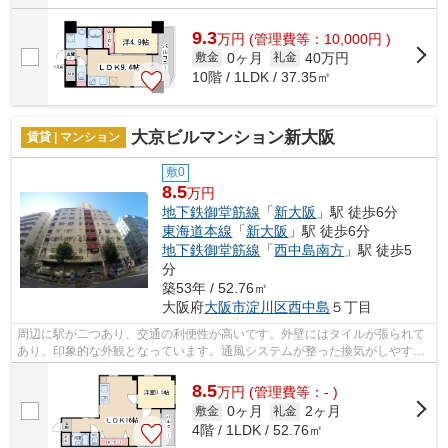
9.3
万
円
(管理費等：10,000円 )
0ヶ月
40万円
敷金
礼金
10階 / 1LDK / 37.35㎡
大京ビルマンション新大阪
賃貸 | マンション
敷0
8.5
万円
地下鉄御堂筋線
「
新大阪
」駅 徒歩6分
東海道本線
「
新大阪
」駅 徒歩6分
地下鉄御堂筋線
「
西中島南方
」駅 徒歩5
分
築53年 / 52.76㎡
大阪府
大阪市淀川区
西中島
５丁目
周辺に駅が二つあり、交通の利便性が高いです。外壁にはタイルが張られて
あり、印象的な外観となっています。通風システムが整った換気がしやすい
マンションです。造りとデザインに関...
8.5
万
円
(管理費等：- )
0ヶ月
2ヶ月
敷金
礼金
4階 / 1LDK / 52.76㎡