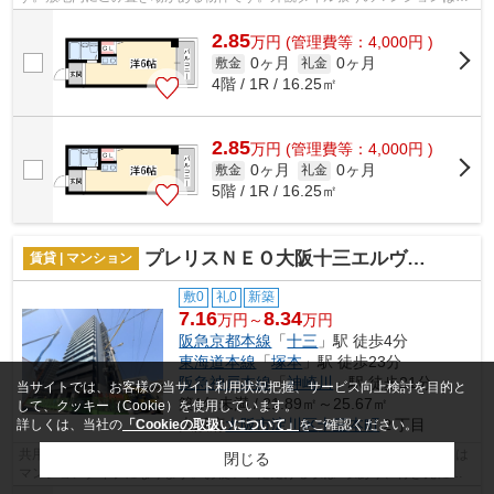
素敵でオシャレです。当社スタッフが地域...
2.85
万
円
(管理費等：4,000円 )
0ヶ月
0ヶ月
敷金
礼金
4階 / 1R / 16.25㎡
2.85
万
円
(管理費等：4,000円 )
0ヶ月
0ヶ月
敷金
礼金
5階 / 1R / 16.25㎡
プレリスＮＥＯ大阪十三エルヴィオン
賃貸 | マンション
敷0
礼0
新築
7.16
8.34
万円～
万円
阪急京都本線
「
十三
」駅 徒歩4分
東海道本線
「
塚本
」駅 徒歩23分
阪急神戸本線
「
神崎川
」駅 徒歩21分
当サイトでは、お客様の当サイト利用状況把握、サービス向上検討を目的と
築1年未満 / 21.89㎡～25.67㎡
して、クッキー（Cookie）を使用しています。
大阪府
大阪市淀川区
十三本町
２丁目
詳しくは、当社の
「Cookieの取扱いについて」
をご確認ください。
共用部にはエレベータ・敷地内ごみ置き場などが揃っております。こちらは
閉じる
マンションタイプになります。お使いいただける駅は2駅あり、行き先に応
じて使い分けができます。いち早くご希...