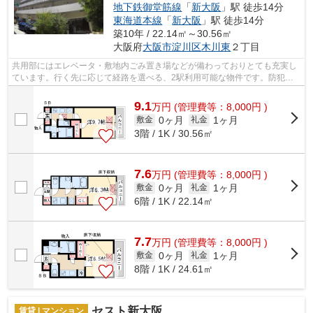
地下鉄御堂筋線
「
新大阪
」駅 徒歩14分
東海道本線
「
新大阪
」駅 徒歩14分
築10年 / 22.14㎡～30.56㎡
大阪府
大阪市淀川区
木川東
２丁目
共用部にはエレベータ・敷地内ごみ置き場などが備わっておりとても充実し
ています。行く先に応じて経路を選べる、2駅利用可能な物件です。防犯対
策もバッチリなマンションタイプの物件...
9.1
万
円
(管理費等：8,000円 )
0ヶ月
1ヶ月
敷金
礼金
3階 / 1K / 30.56㎡
7.6
万
円
(管理費等：8,000円 )
0ヶ月
1ヶ月
敷金
礼金
6階 / 1K / 22.14㎡
7.7
万
円
(管理費等：8,000円 )
0ヶ月
1ヶ月
敷金
礼金
8階 / 1K / 24.61㎡
セスト新大阪
賃貸 | マンション