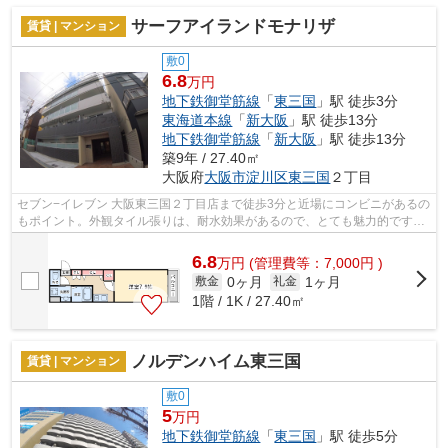
サーフアイランドモナリザ
賃貸 | マンション
敷0
6.8
万円
地下鉄御堂筋線
「
東三国
」駅 徒歩3分
東海道本線
「
新大阪
」駅 徒歩13分
地下鉄御堂筋線
「
新大阪
」駅 徒歩13分
築9年 / 27.40㎡
大阪府
大阪市淀川区
東三国
２丁目
セブン−イレブン 大阪東三国２丁目店まで徒歩3分と近場にコンビニがあるの
もポイント。外観タイル張りは、耐水効果があるので、とても魅力的です。
敷地内ごみ置き場もあり、ゴミ捨ても...
6.8
万
円
(管理費等：7,000円 )
0ヶ月
1ヶ月
敷金
礼金
1階 / 1K / 27.40㎡
ノルデンハイム東三国
賃貸 | マンション
敷0
5
万円
地下鉄御堂筋線
「
東三国
」駅 徒歩5分