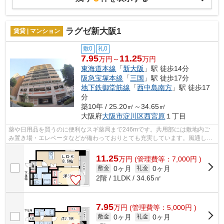
ラグゼ新大阪1
賃貸 | マンション
敷0
礼0
7.95
11.25
万円～
万円
東海道本線
「
新大阪
」駅 徒歩14分
阪急宝塚本線
「
三国
」駅 徒歩17分
地下鉄御堂筋線
「
西中島南方
」駅 徒歩17
分
築10年 / 25.20㎡～34.65㎡
大阪府
大阪市淀川区
西宮原
１丁目
薬や日用品を買うのに便利なスギ薬局まで246mです。共用部には敷地内ご
み置き場・エレベータなどが備わっておりとても充実しています。風通しが
良好なので、いつでも新鮮な空気がはい...
11.25
万
円
(管理費等：7,000円 )
0ヶ月
0ヶ月
敷金
礼金
2階 / 1LDK / 34.65㎡
7.95
万
円
(管理費等：5,000円 )
0ヶ月
0ヶ月
敷金
礼金