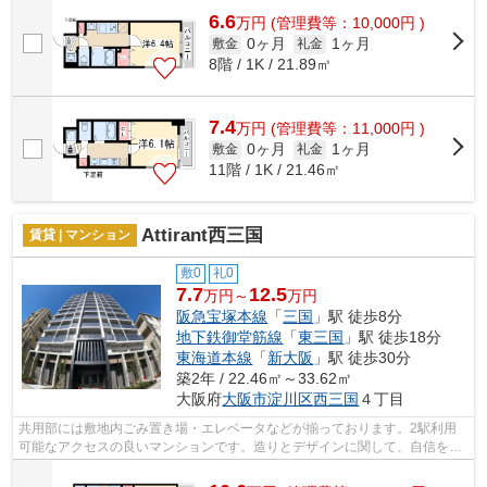
6.6
万
円
(管理費等：10,000円 )
0ヶ月
1ヶ月
敷金
礼金
8階 / 1K / 21.89㎡
7.4
万
円
(管理費等：11,000円 )
0ヶ月
1ヶ月
敷金
礼金
11階 / 1K / 21.46㎡
Attirant西三国
賃貸 | マンション
敷0
礼0
7.7
12.5
万円～
万円
阪急宝塚本線
「
三国
」駅 徒歩8分
地下鉄御堂筋線
「
東三国
」駅 徒歩18分
東海道本線
「
新大阪
」駅 徒歩30分
築2年 / 22.46㎡～33.62㎡
大阪府
大阪市淀川区
西三国
４丁目
共用部には敷地内ごみ置き場・エレベータなどが揃っております。2駅利用
可能なアクセスの良いマンションです。造りとデザインに関して、自信をも
って情報を提供できるマンションです。...