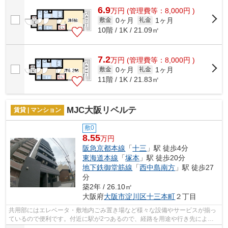
6.9
万
円
(管理費等：8,000円 )
0ヶ月
1ヶ月
敷金
礼金
10階 / 1K / 21.09㎡
7.2
万
円
(管理費等：8,000円 )
0ヶ月
1ヶ月
敷金
礼金
11階 / 1K / 21.83㎡
MJC大阪リベルテ
賃貸 | マンション
敷0
8.55
万円
阪急京都本線
「
十三
」駅 徒歩4分
東海道本線
「
塚本
」駅 徒歩20分
地下鉄御堂筋線
「
西中島南方
」駅 徒歩27
分
築2年 / 26.10㎡
大阪府
大阪市淀川区
十三本町
２丁目
共用部にはエレベータ・敷地内ごみ置き場など様々な設備やサービスが揃っ
ているので便利です。付近に駅が2つあるので、経路を用途や行き先によっ
て選べる物件です。おしゃれなあなたに...