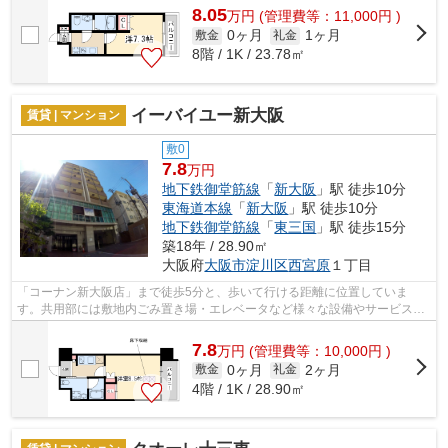
8.05
万
円
(管理費等：11,000円 )
0ヶ月
1ヶ月
敷金
礼金
8階 / 1K / 23.78㎡
イーバイユー新大阪
賃貸 | マンション
敷0
7.8
万円
地下鉄御堂筋線
「
新大阪
」駅 徒歩10分
東海道本線
「
新大阪
」駅 徒歩10分
地下鉄御堂筋線
「
東三国
」駅 徒歩15分
築18年 / 28.90㎡
大阪府
大阪市淀川区
西宮原
１丁目
「コーナン新大阪店」まで徒歩5分と、歩いて行ける距離に位置していま
す。共用部には敷地内ごみ置き場・エレベータなど様々な設備やサービスが
揃っているので便利です。目立つ外観と洗...
7.8
万
円
(管理費等：10,000円 )
0ヶ月
2ヶ月
敷金
礼金
4階 / 1K / 28.90㎡