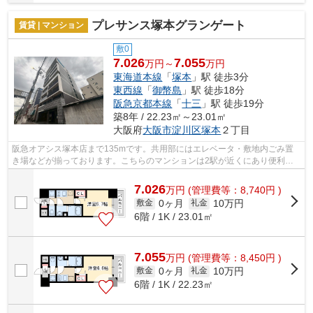
プレサンス塚本グランゲート
賃貸 | マンション
敷0
7.026
7.055
万円～
万円
東海道本線
「
塚本
」駅 徒歩3分
東西線
「
御幣島
」駅 徒歩18分
阪急京都本線
「
十三
」駅 徒歩19分
築8年 / 22.23㎡～23.01㎡
大阪府
大阪市淀川区
塚本
２丁目
阪急オアシス塚本店まで135mです。共用部にはエレベータ・敷地内ごみ置
き場などが揃っております。こちらのマンションは2駅が近くにあり便利で
す。空気の入れ替えができる風通しの良い...
7.026
万
円
(管理費等：8,740円 )
0ヶ月
10万円
敷金
礼金
6階 / 1K / 23.01㎡
7.055
万
円
(管理費等：8,450円 )
0ヶ月
10万円
敷金
礼金
6階 / 1K / 22.23㎡