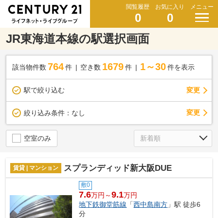
閲覧履歴
お気に入り
メニュー
0
0
JR東海道本線の駅選択画面
764
1679
1～30
該当物件数
件
空き数
件
件を表示
駅で絞り込む
変更
変更
絞り込み条件：
なし
空室のみ
スプランディッド新大阪DUE
賃貸 | マンション
敷0
7.6
9.1
万円～
万円
地下鉄御堂筋線
「
西中島南方
」駅 徒歩6
分