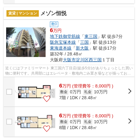
メゾン恒悦
賃貸 | マンション
敷0
6
万円
地下鉄御堂筋線
「
東三国
」駅 徒歩7分
阪急宝塚本線
「
三国
」駅 徒歩13分
東海道本線
「
新大阪
」駅 徒歩17分
築32年 / 28.48㎡
大阪府
大阪市淀川区
西三国
１丁目
近くにはファミリーマート 東三国六丁目店(徒歩5分)がありちょっとした買い
物に便利です。共用部にはエレベータ・敷地内ごみ置き場などが揃ってお
り、とても充実しています。こちらの...
6
万
円
(管理費等：8,000円 )
0万円
10万円
敷金
礼金
7階 / 1DK / 28.48㎡
6
万
円
(管理費等：8,000円 )
0万円
10万円
敷金
礼金
8階 / 1DK / 28.48㎡