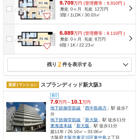
9.709
万
円
(管理費等：9,910円 )
0ヶ月
12万円
敷金
礼金
3階 / 1LDK / 30.03㎡
6.889
万
円
(管理費等：8,110円 )
0ヶ月
8万円
敷金
礼金
6階 / 1K / 22.23㎡
2
残り
件を表示する
スプランディッド新大阪3
賃貸 | マンション
敷0
7.9
10.1
万円～
万円
地下鉄御堂筋線
「
西中島南方
」駅 徒歩7
分
地下鉄御堂筋線
「
新大阪
」駅 徒歩11分
東海道本線
「
新大阪
」駅 徒歩11分
築11年 / 26.10㎡～33.06㎡
大阪府
大阪市東淀川区
東中島
２丁目