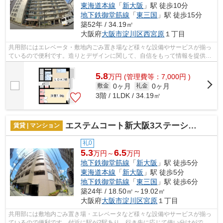
東海道本線
「
新大阪
」駅 徒歩10分
地下鉄御堂筋線
「
東三国
」駅 徒歩15分
築52年 / 34.19㎡
大阪府
大阪市淀川区
西宮原
１丁目
共用部にはエレベータ・敷地内ごみ置き場など様々な設備やサービスが揃っ
ているので便利です。造りとデザインに関して、自信をもって情報を提供で
きるマンションです。通風良好なマン...
5.8
万
円
(管理費等：7,000円 )
0ヶ月
0ヶ月
敷金
礼金
3階 / 1LDK / 34.19㎡
エステムコート新大阪3ステーションプラザ
賃貸 | マンション
礼0
5.3
6.5
万円～
万円
地下鉄御堂筋線
「
新大阪
」駅 徒歩5分
東海道本線
「
新大阪
」駅 徒歩5分
地下鉄御堂筋線
「
東三国
」駅 徒歩6分
築24年 / 18.50㎡～19.02㎡
大阪府
大阪市淀川区
宮原
１丁目
共用部には敷地内ごみ置き場・エレベータなど様々な設備やサービスが揃っ
ているので便利です。付近に駅が2駅あり、行き先に応じて使い分けができ