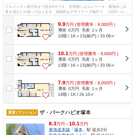
グルメシティ南方店まで徒歩6分です。共用部にはエレベータ・敷地内ごみ
置き場などが揃っております。独創的なデザイナーズ物件で、ご好評いただ
いています。造りとデザインに関して、...
9.9
万
円
(管理費等：8,000円 )
0万円
1ヶ月
敷金
礼金
10階 / 1K＋1S(納戸) / 33.06㎡
10.1
万
円
(管理費等：8,000円 )
0万円
1ヶ月
敷金
礼金
13階 / 1K＋1S(納戸) / 33.06㎡
7.9
万
円
(管理費等：8,000円 )
0万円
1ヶ月
敷金
礼金
14階 / 1K / 26.10㎡
ザ・パークハビオ塚本
賃貸 | マンション
8.3
10.1
万円～
万円
東海道本線
「
塚本
」駅 徒歩2分