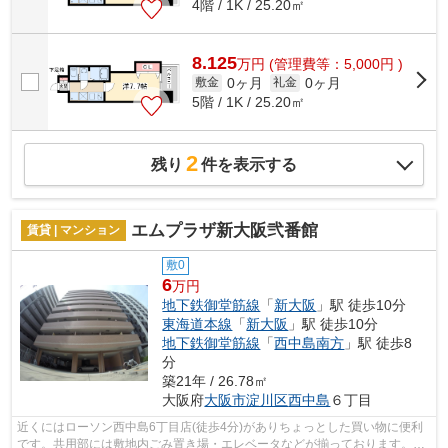
4階 / 1K / 25.20㎡
8.125
万
円
(管理費等：5,000円 )
0ヶ月
0ヶ月
敷金
礼金
5階 / 1K / 25.20㎡
2
残り
件を表示する
エムプラザ新大阪弐番館
賃貸 | マンション
敷0
6
万円
地下鉄御堂筋線
「
新大阪
」駅 徒歩10分
東海道本線
「
新大阪
」駅 徒歩10分
地下鉄御堂筋線
「
西中島南方
」駅 徒歩8
分
築21年 / 26.78㎡
大阪府
大阪市淀川区
西中島
６丁目
近くにはローソン西中島6丁目店(徒歩4分)がありちょっとした買い物に便利
です。共用部には敷地内ごみ置き場・エレベータなどが揃っております。空