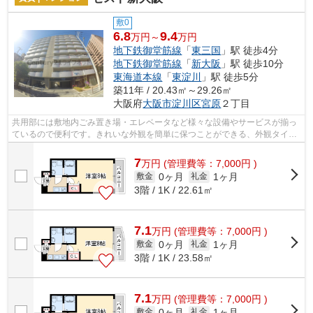
敷0
6.8
9.4
万円～
万円
地下鉄御堂筋線
「
東三国
」駅 徒歩4分
地下鉄御堂筋線
「
新大阪
」駅 徒歩10分
東海道本線
「
東淀川
」駅 徒歩5分
築11年 / 20.43㎡～29.26㎡
大阪府
大阪市淀川区
宮原
２丁目
共用部には敷地内ごみ置き場・エレベータなど様々な設備やサービスが揃っ
ているので便利です。きれいな外観を簡単に保つことができる、外観タイル
張りとなっております。デザイナーズ...
7
万
円
(管理費等：7,000円 )
0ヶ月
1ヶ月
敷金
礼金
3階 / 1K / 22.61㎡
7.1
万
円
(管理費等：7,000円 )
0ヶ月
1ヶ月
敷金
礼金
3階 / 1K / 23.58㎡
7.1
万
円
(管理費等：7,000円 )
0ヶ月
1ヶ月
敷金
礼金