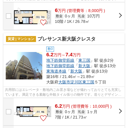
気の入れ替えも簡単におこなえる通風...
6
万
円
(管理費等：8,000円 )
0ヶ月
10万円
敷金
礼金
10階 / 1K / 26.78㎡
プレサンス新大阪クレスタ
賃貸 | マンション
敷0
6.2
7.4
万円～
万円
地下鉄御堂筋線
「
東三国
」駅 徒歩2分
地下鉄御堂筋線
「
新大阪
」駅 徒歩13分
東海道本線
「
新大阪
」駅 徒歩13分
築16年 / 21.46㎡～21.89㎡
大阪府
大阪市淀川区
東三国
５丁目
共用部にはエレベータ・敷地内ごみ置き場などが備わっておりとても充実し
ています。満足できる素敵な外観タイル張りの物件です。造りとデザインに
関して、自信をもって情報を提供でき...
6.2
万
円
(管理費等：10,000円 )
0ヶ月
1ヶ月
敷金
礼金
7階 / 1K / 21.73㎡