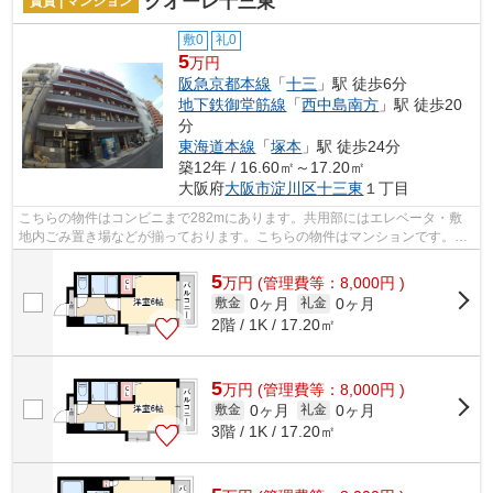
クオーレ十三東
賃貸 | マンション
敷0
礼0
5
万円
阪急京都本線
「
十三
」駅 徒歩6分
地下鉄御堂筋線
「
西中島南方
」駅 徒歩20
分
東海道本線
「
塚本
」駅 徒歩24分
築12年 / 16.60㎡～17.20㎡
大阪府
大阪市淀川区
十三東
１丁目
こちらの物件はコンビニまで282mにあります。共用部にはエレベータ・敷
地内ごみ置き場などが揃っております。こちらの物件はマンションです。周
辺に2駅ありの電車通勤しやすいマンショ...
5
万
円
(管理費等：8,000円 )
0ヶ月
0ヶ月
敷金
礼金
2階 / 1K / 17.20㎡
5
万
円
(管理費等：8,000円 )
0ヶ月
0ヶ月
敷金
礼金
3階 / 1K / 17.20㎡