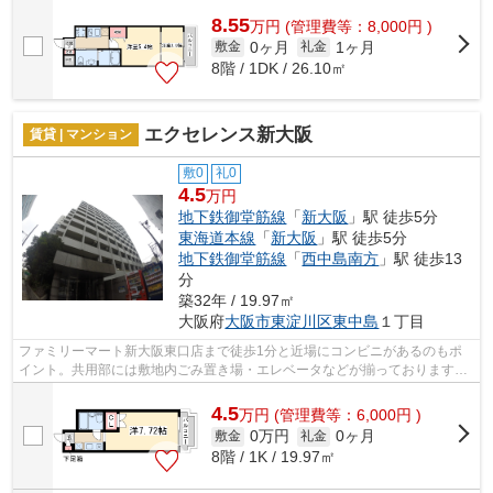
8.55
万
円
(管理費等：8,000円 )
0ヶ月
1ヶ月
敷金
礼金
8階 / 1DK / 26.10㎡
エクセレンス新大阪
賃貸 | マンション
敷0
礼0
4.5
万円
地下鉄御堂筋線
「
新大阪
」駅 徒歩5分
東海道本線
「
新大阪
」駅 徒歩5分
地下鉄御堂筋線
「
西中島南方
」駅 徒歩13
分
築32年 / 19.97㎡
大阪府
大阪市東淀川区
東中島
１丁目
ファミリーマート新大阪東口店まで徒歩1分と近場にコンビニがあるのもポ
イント。共用部には敷地内ごみ置き場・エレベータなどが揃っております。
通風良好で常に新鮮な空気を送り込むマ...
4.5
万
円
(管理費等：6,000円 )
0万円
0ヶ月
敷金
礼金
8階 / 1K / 19.97㎡