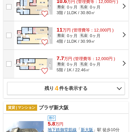
10.6
万
円
(管理費等：12,000円 )
0ヶ月
0ヶ月
敷金
礼金
3階 / 1LDK / 30.80㎡
11
万
円
(管理費等：12,000円 )
0ヶ月
0ヶ月
敷金
礼金
4階 / 1LDK / 30.99㎡
7.7
万
円
(管理費等：12,000円 )
0ヶ月
0ヶ月
敷金
礼金
5階 / 1K / 22.46㎡
4
残り
件を表示する
プラザ新大阪
賃貸 | マンション
敷0
5.8
万円
地下鉄御堂筋線
「
新大阪
」駅 徒歩10分