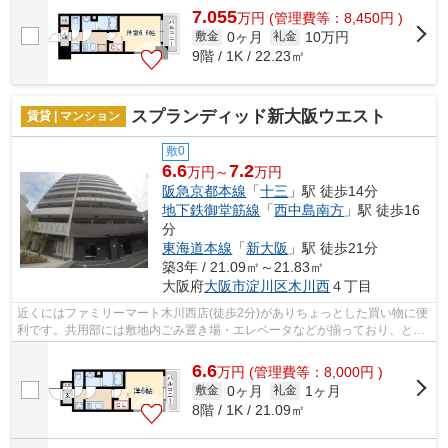
7.055
万
円
(管理費等：8,450円 )
0ヶ月
10万円
敷金
礼金
9階 / 1K / 22.23㎡
スプランディッド新大阪ウエスト
賃貸 | マンション
敷0
6.6
7.2
万円～
万円
阪急京都本線
「
十三
」駅 徒歩14分
地下鉄御堂筋線
「
西中島南方
」駅 徒歩16
分
東海道本線
「
新大阪
」駅 徒歩21分
築3年 / 21.09㎡～21.83㎡
大阪府
大阪市淀川区
木川西
４丁目
近くにはファミリーマート木川西店(徒歩2分)がありちょっとした買い物に便
利です。共用部には敷地内ごみ置き場・エレベータなどが揃っており、とて
も充実しています。2駅利用可能なア...
6.6
万
円
(管理費等：8,000円 )
0ヶ月
1ヶ月
敷金
礼金
8階 / 1K / 21.09㎡