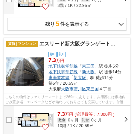
3階 / 1K / 22.95㎡
5
残り
件を表示する
エスリード新大阪グランゲートサウス
賃貸 | マンション
敷0
礼0
7.3
万円
地下鉄御堂筋線
「
東三国
」駅 徒歩5分
地下鉄御堂筋線
「
新大阪
」駅 徒歩14分
東海道本線
「
新大阪
」駅 徒歩14分
築5年 / 20.59㎡
大阪府
大阪市淀川区
東三国
４丁目
こちらの物件はファミリーマートまで269mにあります。共用部には敷地内
ごみ置き場・エレベータなどが備わっておりとても充実しています。付近に
駅が2駅あり、行き先に応じて使い分けが...
7.3
万
円
(管理費等：7,300円 )
0ヶ月
0ヶ月
敷金
礼金
10階 / 1K / 20.59㎡