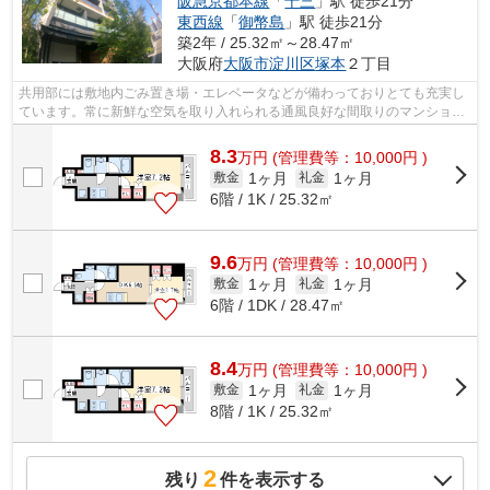
阪急京都本線
「
十三
」駅 徒歩21分
東西線
「
御幣島
」駅 徒歩21分
築2年 / 25.32㎡～28.47㎡
大阪府
大阪市淀川区
塚本
２丁目
共用部には敷地内ごみ置き場・エレベータなどが備わっておりとても充実し
ています。常に新鮮な空気を取り入れられる通風良好な間取りのマンショ
ン。造りとデザインに関して、自信をも...
8.3
万
円
(管理費等：10,000円 )
1ヶ月
1ヶ月
敷金
礼金
6階 / 1K / 25.32㎡
9.6
万
円
(管理費等：10,000円 )
1ヶ月
1ヶ月
敷金
礼金
6階 / 1DK / 28.47㎡
8.4
万
円
(管理費等：10,000円 )
1ヶ月
1ヶ月
敷金
礼金
8階 / 1K / 25.32㎡
2
残り
件を表示する