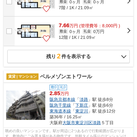
0ヶ月
0ヶ月
敷金
礼金
7階 / 1K / 21.09㎡
7.66
万
円
(管理費等：8,000円 )
0ヶ月
0万円
敷金
礼金
12階 / 1K / 21.09㎡
2
残り
件を表示する
ベルメゾンエトワール
賃貸 | マンション
敷0
礼0
2.85
万円
阪急京都本線
「
淡路
」駅 徒歩8分
阪急千里線
「
下新庄
」駅 徒歩6分
東海道本線
「
東淀川
」駅 徒歩12分
築36年 / 16.25㎡
大阪府
大阪市東淀川区
淡路
５丁目
眺めの良いマンションです。駅が周辺に2つあるので行動範囲が広がりま
す。敷地内にごみ置き場がある物件です。外観タイル張りのマンションは、