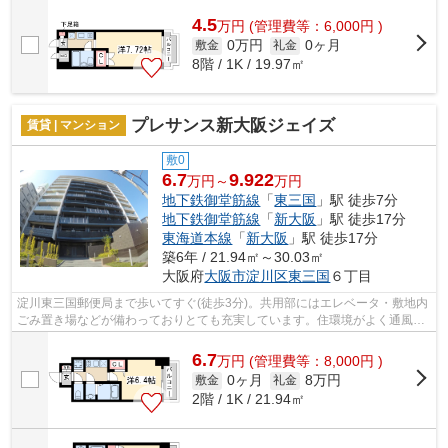
4.5
万
円
(管理費等：6,000円 )
0万円
0ヶ月
敷金
礼金
8階 / 1K / 19.97㎡
プレサンス新大阪ジェイズ
賃貸 | マンション
敷0
6.7
9.922
万円～
万円
地下鉄御堂筋線
「
東三国
」駅 徒歩7分
地下鉄御堂筋線
「
新大阪
」駅 徒歩17分
東海道本線
「
新大阪
」駅 徒歩17分
築6年 / 21.94㎡～30.03㎡
大阪府
大阪市淀川区
東三国
６丁目
淀川東三国郵便局まで歩いてすぐ(徒歩3分)。共用部にはエレベータ・敷地内
ごみ置き場などが備わっておりとても充実しています。住環境がよく通風良
好で日も入るマンションをご提供しま...
6.7
万
円
(管理費等：8,000円 )
0ヶ月
8万円
敷金
礼金
2階 / 1K / 21.94㎡