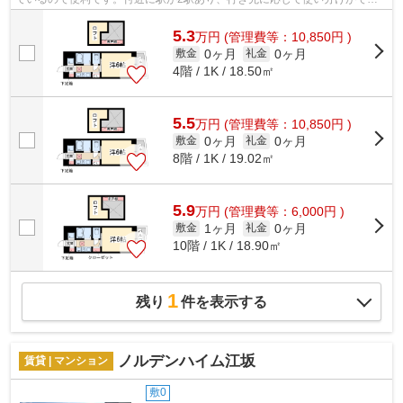
ます。こちらはマンションタイプになり...
5.3
万
円
(管理費等：10,850円 )
0ヶ月
0ヶ月
敷金
礼金
4階 / 1K / 18.50㎡
5.5
万
円
(管理費等：10,850円 )
0ヶ月
0ヶ月
敷金
礼金
8階 / 1K / 19.02㎡
5.9
万
円
(管理費等：6,000円 )
1ヶ月
0ヶ月
敷金
礼金
10階 / 1K / 18.90㎡
1
残り
件を表示する
ノルデンハイム江坂
賃貸 | マンション
敷0