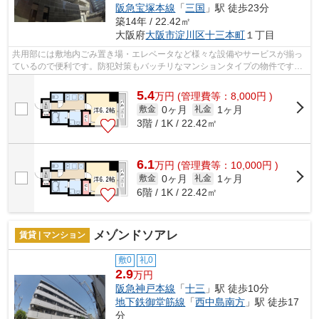
阪急宝塚本線
「
三国
」駅 徒歩23分
築14年 / 22.42㎡
大阪府
大阪市淀川区
十三本町
１丁目
共用部には敷地内ごみ置き場・エレベータなど様々な設備やサービスが揃っ
ているので便利です。防犯対策もバッチリなマンションタイプの物件です。
こちらのマンションからは2駅が近くに...
5.4
万
円
(管理費等：8,000円 )
0ヶ月
1ヶ月
敷金
礼金
3階 / 1K / 22.42㎡
6.1
万
円
(管理費等：10,000円 )
0ヶ月
1ヶ月
敷金
礼金
6階 / 1K / 22.42㎡
メゾンドソアレ
賃貸 | マンション
敷0
礼0
2.9
万円
阪急神戸本線
「
十三
」駅 徒歩10分
地下鉄御堂筋線
「
西中島南方
」駅 徒歩17
分