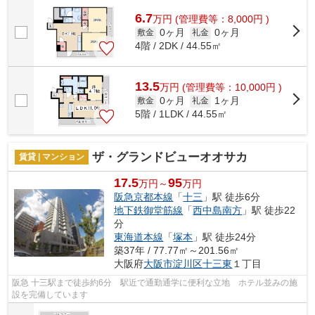
ているので便利です。防犯対策もバッ...
6.7
万
円
(管理費等：8,000円 )
0ヶ月
0ヶ月
敷金
礼金
4階 / 2DK / 44.55㎡
13.5
万
円
(管理費等：10,000円 )
0ヶ月
1ヶ月
敷金
礼金
5階 / 1LDK / 44.55㎡
ザ・グランドビューオオサカ
賃貸 | マンション
17.5
95
万円～
万円
阪急京都本線
「
十三
」駅 徒歩6分
地下鉄御堂筋線
「
西中島南方
」駅 徒歩22
分
東海道本線
「
塚本
」駅 徒歩24分
築37年 / 77.77㎡～201.56㎡
大阪府
大阪市淀川区
十三東
１丁目
阪急 十三駅まで徒歩約6分 駅近で通勤通学に便利な立地 ホテル並みの施
設を完備しています