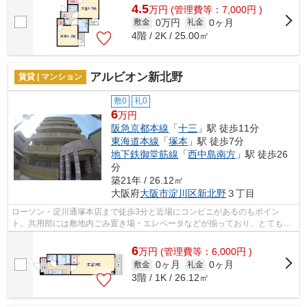
4.5
万
円
(管理費等：7,000円 )
0万円
0ヶ月
敷金
礼金
4階 / 2K / 25.00㎡
アルビオン新北野
賃貸 | マンション
敷0
礼0
6
万円
阪急京都本線
「
十三
」駅 徒歩11分
東海道本線
「
塚本
」駅 徒歩7分
地下鉄御堂筋線
「
西中島南方
」駅 徒歩26
分
築21年 / 26.12㎡
大阪府
大阪市淀川区
新北野
３丁目
ローソン・淀川通塚本店まで徒歩3分と近場にコンビニがあるのもポイン
ト。共用部には敷地内ごみ置き場・エレベータなどが揃っており、とても充
実しています。2駅利用ができて、電車で...
6
万
円
(管理費等：6,000円 )
0ヶ月
0ヶ月
敷金
礼金
3階 / 1K / 26.12㎡