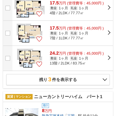
17.5
万
円
(管理費等：45,000円 )
1ヶ月
1ヶ月
敷金
礼金
4階 / 2LDK / 77.77㎡
17.5
万
円
(管理費等：45,000円 )
1ヶ月
1ヶ月
敷金
礼金
7階 / 1LDK / 77.77㎡
24.2
万
円
(管理費等：45,000円 )
1ヶ月
1ヶ月
敷金
礼金
13階 / 2LDK / 83.75㎡
3
残り
件を表示する
ニューカントリーハイム パート1
賃貸 | マンション
敷0
8
万円
阪急宝塚本線
「
三国
」駅 徒歩11分