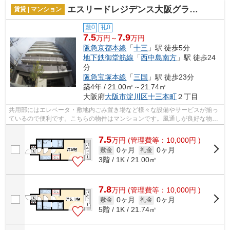
エスリードレジデンス大阪グランノース1
賃貸 | マンション
敷0
礼0
7.5
7.9
万円～
万円
阪急京都本線
「
十三
」駅 徒歩5分
地下鉄御堂筋線
「
西中島南方
」駅 徒歩24
分
阪急宝塚本線
「
三国
」駅 徒歩23分
築4年 / 21.00㎡～21.74㎡
大阪府
大阪市淀川区
十三本町
２丁目
共用部にはエレベータ・敷地内ごみ置き場など様々な設備やサービスが揃っ
ているので便利です。こちらの物件はマンションです。風通しが良好な物件
です。付近に駅が2駅あり、行き先に応...
7.5
万
円
(管理費等：10,000円 )
0ヶ月
0ヶ月
敷金
礼金
3階 / 1K / 21.00㎡
7.8
万
円
(管理費等：10,000円 )
0ヶ月
0ヶ月
敷金
礼金
5階 / 1K / 21.74㎡