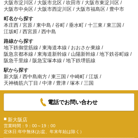
大阪市淀川区
/
大阪市北区
/
吹田市
/
大阪市東淀川区
/
大阪市中央区
/
大阪市西淀川区
/
大阪市福島区
/
豊中市
町名から探す
本庄西
/
宮原
/
東中島
/
谷町
/
垂水町
/
十三東
/
東三国
/
江坂町
/
西宮原
/
西中島
路線から探す
地下鉄御堂筋線
/
東海道本線
/
おおさか東線
/
阪急京都本線
/
東海道新幹線
/
山陽新幹線
/
地下鉄谷町線
/
阪急千里線
/
阪急宝塚本線
/
地下鉄堺筋線
駅から探す
新大阪
/
西中島南方
/
東三国
/
中崎町
/
江坂
/
天神橋筋六丁目
/
中津
/
豊津
/
塚本
/
三国
電話でお問い合わせ
■
新大阪店
営業時間：9：00～19：00
定休日:年中無休(お盆、年末年始は除く）