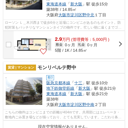
東海道本線
「
新大阪
」駅 徒歩15分
築38年 / 14.85㎡
大阪府
大阪市淀川区
野中北
１丁目
ローソン Ｌ＿木川西まで徒歩6分と近場にコンビニがあるのもポイント。防
犯対策もバッチリなマンションタイプの物件です。忙しい朝に遠くまでゴミ
捨てに行かずに済むように、共用部に...
2.9
万
円
(管理費等：5,000円 )
0ヶ月
0ヶ月
敷金
礼金
5階 / 1K / 14.85㎡
モンリベルテ野中
賃貸 | マンション
敷0
阪急京都本線
「
十三
」駅 徒歩10分
地下鉄御堂筋線
「
新大阪
」駅 徒歩21分
東海道本線
「
新大阪
」駅 徒歩21分
築38年
大阪府
大阪市淀川区
野中南
２丁目
こちらの物件はコンビニまでの距離が404mです。共用部にはエレベータ・
敷地内ごみ置き場などが揃っており、とても充実しています。こだわり条
件、通風良好のシンプルな作りのマンショ...
現在空室情報がありません。