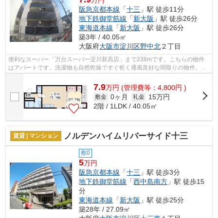
阪急京都本線
「
十三
」駅 徒歩11分
地下鉄御堂筋線
「
新大阪
」駅 徒歩26分
東海道本線
「
新大阪
」駅 徒歩26分
築3年 / 40.05㎡
大阪府
大阪市淀川区
野中北
２丁目
便利なスーパー「万台スーパー淀川新高店」まで238mです。こちらの物件
はアパートです。洗濯物も自然乾燥ですぐ乾く通風良好な間取りの物件。敷
地内にあるごみ置き場も自由に使うこと...
7.9
万
円
(管理費等：4,800円 )
0ヶ月
15万円
敷金
礼金
2階 / 1LDK / 40.05㎡
ノルデンハイムリバーサイド十三
賃貸 | マンション
敷0
5
万円
阪急京都本線
「
十三
」駅 徒歩3分
地下鉄御堂筋線
「
西中島南方
」駅 徒歩15
分
東海道本線
「
新大阪
」駅 徒歩25分
築28年 / 27.09㎡