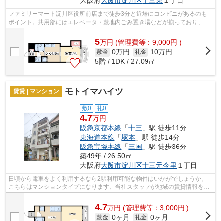
大阪府
大阪市淀川区
十三東
１丁目
ファミリーマート淀川区役所前店まで徒歩3分と近場にコンビニがあるのも
ポイント。共用部にはエレベータ・敷地内ごみ置き場などが揃っており、と
ても充実しています。2駅利用できる場...
5
万
円
(管理費等：9,000円 )
0万円
10万円
敷金
礼金
5階 / 1DK / 27.09㎡
モトイマハイツ
賃貸 | マンション
敷0
礼0
4.7
万円
阪急京都本線
「
十三
」駅 徒歩11分
東海道本線
「
塚本
」駅 徒歩14分
阪急宝塚本線
「
三国
」駅 徒歩36分
築49年 / 26.50㎡
大阪府
大阪市淀川区
十三元今里
１丁目
日頃から電車をよく利用するなら2駅利用可能な物件はいかがでしょうか。
こちらはマンションタイプになります。当社スタッフが地域の賃貸情報をご
提供いたします。お客様のこだわりやご...
4.7
万
円
(管理費等：3,000円 )
0ヶ月
0ヶ月
敷金
礼金