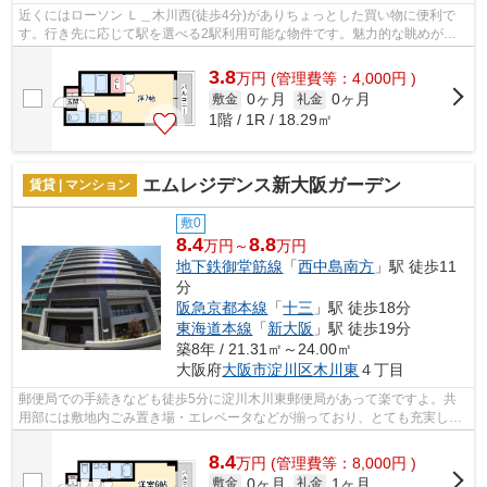
近くにはローソン Ｌ＿木川西(徒歩4分)がありちょっとした買い物に便利で
す。行き先に応じて駅を選べる2駅利用可能な物件です。魅力的な眺めが楽
しめるエリアの物件です。敷地内ごみ置...
3.8
万
円
(管理費等：4,000円 )
0ヶ月
0ヶ月
敷金
礼金
1階 / 1R / 18.29㎡
エムレジデンス新大阪ガーデン
賃貸 | マンション
敷0
8.4
8.8
万円～
万円
地下鉄御堂筋線
「
西中島南方
」駅 徒歩11
分
阪急京都本線
「
十三
」駅 徒歩18分
東海道本線
「
新大阪
」駅 徒歩19分
築8年 / 21.31㎡～24.00㎡
大阪府
大阪市淀川区
木川東
４丁目
郵便局での手続きなども徒歩5分に淀川木川東郵便局があって楽ですよ。共
用部には敷地内ごみ置き場・エレベータなどが揃っており、とても充実して
います。2駅利用可能の物件です。きれ...
8.4
万
円
(管理費等：8,000円 )
0ヶ月
1ヶ月
敷金
礼金