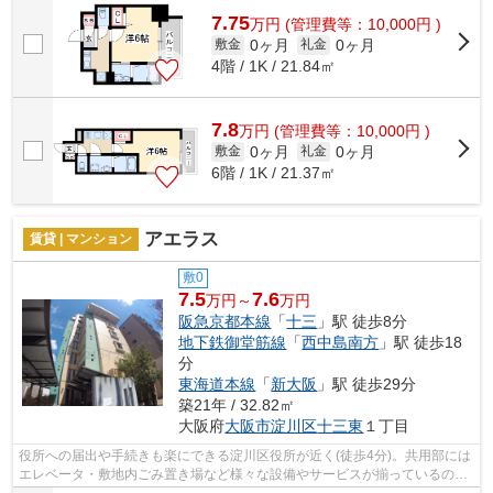
7.75
万
円
(管理費等：10,000円 )
0ヶ月
0ヶ月
敷金
礼金
4階 / 1K / 21.84㎡
7.8
万
円
(管理費等：10,000円 )
0ヶ月
0ヶ月
敷金
礼金
6階 / 1K / 21.37㎡
アエラス
賃貸 | マンション
敷0
7.5
7.6
万円～
万円
阪急京都本線
「
十三
」駅 徒歩8分
地下鉄御堂筋線
「
西中島南方
」駅 徒歩18
分
東海道本線
「
新大阪
」駅 徒歩29分
築21年 / 32.82㎡
大阪府
大阪市淀川区
十三東
１丁目
役所への届出や手続きも楽にできる淀川区役所が近く(徒歩4分)。共用部には
エレベータ・敷地内ごみ置き場など様々な設備やサービスが揃っているので