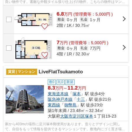
良い物件です。素敵な外観タイル張り仕上げの物件。こちらの物件はマンシ
ョンです。2駅利用可能なアクセスの良...
6.8
万
円
(管理費等：5,000円 )
0ヶ月
1ヶ月
敷金
礼金
2階 / 1K / 30.75㎡
7
万
円
(管理費等：5,000円 )
0ヶ月
7万円
敷金
礼金
4階 / 1R / 32.30㎡
LiveFlatTsukamoto
賃貸 | マンション
敷0
礼0
新築
8.3
11.2
万円～
万円
東海道本線
「
塚本
」駅 徒歩4分
阪急神戸本線
「
十三
」駅 徒歩21分
東西線
「
御幣島
」駅 徒歩23分
築1年未満 / 23.48㎡～32.34㎡
大阪府
大阪市淀川区
塚本
１丁目19-23
家から403mの場所に淀川塚本郵便局があります。造りとデザインに関し
て、自信をもって情報を提供できるマンションです。敷地内にゴミ置き場が