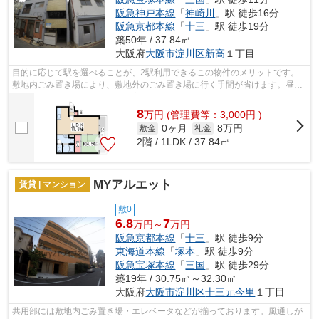
阪急神戸本線
「
神崎川
」駅 徒歩16分
阪急京都本線
「
十三
」駅 徒歩19分
築50年 / 37.84㎡
大阪府
大阪市淀川区
新高
１丁目
目的に応じて駅を選べることが、2駅利用できるこの物件のメリットです。
敷地内ごみ置き場により、敷地外のごみ置き場に行く手間が省けます。昼間
の電気代も抑えられる、明るい室内環境...
8
万
円
(管理費等：3,000円 )
0ヶ月
8万円
敷金
礼金
2階 / 1LDK / 37.84㎡
MYアルエット
賃貸 | マンション
敷0
6.8
7
万円～
万円
阪急京都本線
「
十三
」駅 徒歩9分
東海道本線
「
塚本
」駅 徒歩9分
阪急宝塚本線
「
三国
」駅 徒歩29分
築19年 / 30.75㎡～32.30㎡
大阪府
大阪市淀川区
十三元今里
１丁目
共用部には敷地内ごみ置き場・エレベータなどが揃っております。風通しが