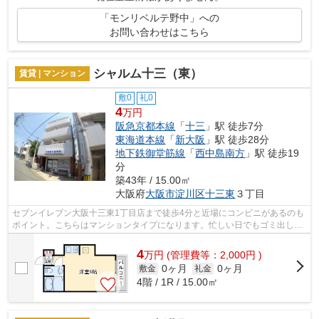
「モンリベルテ野中」への
お問い合わせはこちら
シャルム十三（東）
賃貸 | マンション
敷0
礼0
4
万円
阪急京都本線
「
十三
」駅 徒歩7分
東海道本線
「
新大阪
」駅 徒歩28分
地下鉄御堂筋線
「
西中島南方
」駅 徒歩19
分
築43年 / 15.00㎡
大阪府
大阪市淀川区
十三東
３丁目
セブンイレブン大阪十三東1丁目店まで徒歩4分と近場にコンビニがあるのも
ポイント。こちらはマンションタイプになります。忙しい日でもゴミ出しを
サクッと終えられるように、敷地内に...
4
万
円
(管理費等：2,000円 )
0ヶ月
0ヶ月
敷金
礼金
4階 / 1R / 15.00㎡