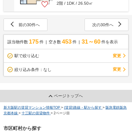
2階 / 1DK / 26.50㎡
前の30件へ
次の30件へ
175
453
31～60
該当物件数
件
空き数
件
件を表示
駅で絞り込む
変更
変更
絞り込み条件：
なし
ページトップへ
新大阪駅の賃貸マンション情報TOP
>
(賃貸)路線・駅から探す
>
阪急電鉄阪急
京都本線
>
十三駅の賃貸物件
>
2ページ目
市区町村から探す