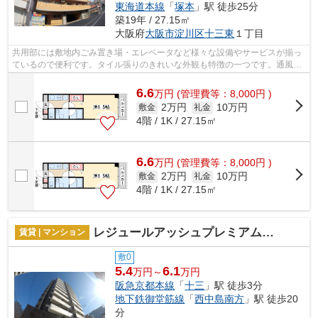
東海道本線
「
塚本
」駅 徒歩25分
築19年 / 27.15㎡
大阪府
大阪市淀川区
十三東
１丁目
共用部には敷地内ごみ置き場・エレベータなど様々な設備やサービスが揃っ
ているので便利です。タイル張りのきれいな外観も特徴の一つです。通風良
好な条件は健康面でも大切です。そん...
6.6
万
円
(管理費等：8,000円 )
2万円
10万円
敷金
礼金
4階 / 1K / 27.15㎡
6.6
万
円
(管理費等：8,000円 )
2万円
10万円
敷金
礼金
4階 / 1K / 27.15㎡
レジュールアッシュプレミアムツイン-1
賃貸 | マンション
敷0
5.4
6.1
万円～
万円
阪急京都本線
「
十三
」駅 徒歩3分
地下鉄御堂筋線
「
西中島南方
」駅 徒歩20
分