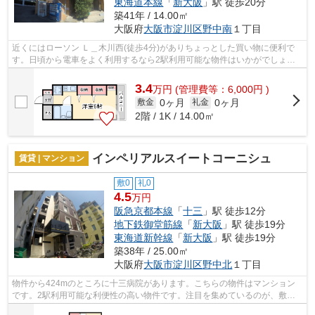
東海道本線
「
新大阪
」駅 徒歩20分
築41年 / 14.00㎡
大阪府
大阪市淀川区
野中南
１丁目
近くにはローソン Ｌ＿木川西(徒歩4分)がありちょっとした買い物に便利で
す。日頃から電車をよく利用するなら2駅利用可能な物件はいかがでしょう
か。さわやかな朝を迎えることのできる...
3.4
万
円
(管理費等：6,000円 )
0ヶ月
0ヶ月
敷金
礼金
2階 / 1K / 14.00㎡
インペリアルスイートコーニシュ
賃貸 | マンション
敷0
礼0
4.5
万円
阪急京都本線
「
十三
」駅 徒歩12分
地下鉄御堂筋線
「
新大阪
」駅 徒歩19分
東海道新幹線
「
新大阪
」駅 徒歩19分
築38年 / 25.00㎡
大阪府
大阪市淀川区
野中北
１丁目
物件から424mのところに十三病院があります。こちらの物件はマンション
です。2駅利用可能な利便性の高い物件です。注目を集めているのが、敷地
内ごみ置き場のある物件です。物件探しを...