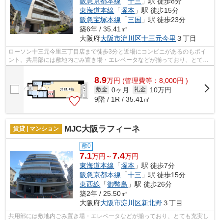
阪急京都本線
「
十三
」駅 徒歩8分
東海道本線
「
塚本
」駅 徒歩15分
阪急宝塚本線
「
三国
」駅 徒歩23分
築6年 / 35.41㎡
大阪府
大阪市淀川区
十三元今里
３丁目
ローソン十三元今里三丁目店まで徒歩3分と近場にコンビニがあるのもポイ
ント。共用部には敷地内ごみ置き場・エレベータなどが揃っており、とても
充実しています。遠くの風景を見つめる...
8.9
万
円
(管理費等：8,000円 )
0ヶ月
10万円
敷金
礼金
9階 / 1R / 35.41㎡
MJC大阪ラフィーネ
賃貸 | マンション
敷0
7.1
7.4
万円～
万円
東海道本線
「
塚本
」駅 徒歩7分
阪急京都本線
「
十三
」駅 徒歩15分
東西線
「
御幣島
」駅 徒歩26分
築2年 / 25.50㎡
大阪府
大阪市淀川区
新北野
３丁目
共用部には敷地内ごみ置き場・エレベータなどが揃っており、とても充実し