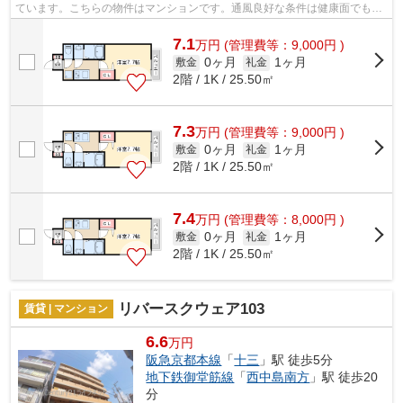
ています。こちらの物件はマンションです。通風良好な条件は健康面でも大
切です。そんな観点からもおすすめの...
7.1
万
円
(管理費等：9,000円 )
0ヶ月
1ヶ月
敷金
礼金
2階 / 1K / 25.50㎡
7.3
万
円
(管理費等：9,000円 )
0ヶ月
1ヶ月
敷金
礼金
2階 / 1K / 25.50㎡
7.4
万
円
(管理費等：8,000円 )
0ヶ月
1ヶ月
敷金
礼金
2階 / 1K / 25.50㎡
リバースクウェア103
賃貸 | マンション
6.6
万円
阪急京都本線
「
十三
」駅 徒歩5分
地下鉄御堂筋線
「
西中島南方
」駅 徒歩20
分