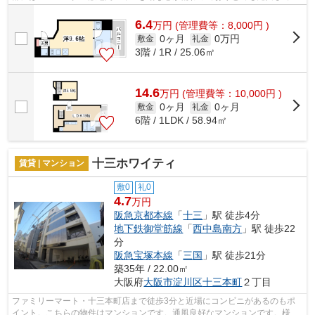
ます。特徴的な外観と洗練された設計の...
6.4
万
円
(管理費等：8,000円 )
0ヶ月
0万円
敷金
礼金
3階 / 1R / 25.06㎡
14.6
万
円
(管理費等：10,000円 )
0ヶ月
0ヶ月
敷金
礼金
6階 / 1LDK / 58.94㎡
十三ホワイティ
賃貸 | マンション
敷0
礼0
4.7
万円
阪急京都本線
「
十三
」駅 徒歩4分
地下鉄御堂筋線
「
西中島南方
」駅 徒歩22
分
阪急宝塚本線
「
三国
」駅 徒歩21分
築35年 / 22.00㎡
大阪府
大阪市淀川区
十三本町
２丁目
ファミリーマート・十三本町店まで徒歩3分と近場にコンビニがあるのもポ
イント。こちらの物件はマンションです。通風良好なマンションです。様々