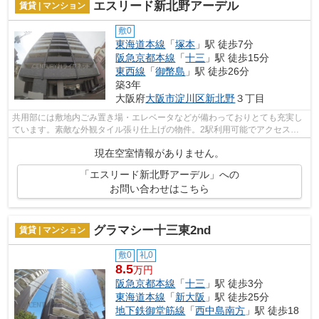
エスリード新北野アーデル
賃貸 | マンション
敷0
東海道本線
「
塚本
」駅 徒歩7分
阪急京都本線
「
十三
」駅 徒歩15分
東西線
「
御幣島
」駅 徒歩26分
築3年
大阪府
大阪市淀川区
新北野
３丁目
共用部には敷地内ごみ置き場・エレベータなどが備わっておりとても充実し
ています。素敵な外観タイル張り仕上げの物件。2駅利用可能でアクセスの
良い物件です。こちらは通風良好な物件...
現在空室情報がありません。
「エスリード新北野アーデル」への
お問い合わせはこちら
グラマシー十三東2nd
賃貸 | マンション
敷0
礼0
8.5
万円
阪急京都本線
「
十三
」駅 徒歩3分
東海道本線
「
新大阪
」駅 徒歩25分
地下鉄御堂筋線
「
西中島南方
」駅 徒歩18