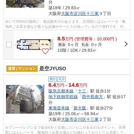
分
築18年 / 29.83㎡
大阪府
大阪市淀川区
十三東
３丁目
歩いて456mの場所に、食品館木川があります。共用部にはエレベータ・敷
地内ごみ置き場など様々な設備やサービスが揃っているので便利です。付近
に駅が2つあるので、経路を用途や行き先...
8.5
万
円
(管理費等：10,000円 )
0ヶ月
0ヶ月
敷金
礼金
10階 / 1DK / 29.83㎡
是空JYUSO
賃貸 | マンション
敷0
礼0
6.4
14.6
万円～
万円
阪急京都本線
「
十三
」駅 徒歩1分
地下鉄御堂筋線
「
西中島南方
」駅 徒歩17
分
東海道本線
「
新大阪
」駅 徒歩27分
築19年 / 25.06㎡～58.94㎡
大阪府
大阪市淀川区
十三東
２丁目
セブンーイレブンまで徒歩6分と近場にコンビニがあるのもポイント。共用
部にはエレベータ・敷地内ごみ置き場などが備わっておりとても充実してい