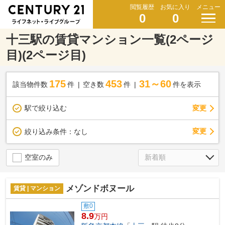
閲覧履歴
お気に入り
メニュー
0
0
十三駅の賃貸マンション一覧(2ページ
目)(2ページ目)
175
453
31～60
該当物件数
件
空き数
件
件を表示
駅で絞り込む
変更
変更
絞り込み条件：
なし
空室のみ
メゾンドボヌール
賃貸 | マンション
敷0
8.9
万円