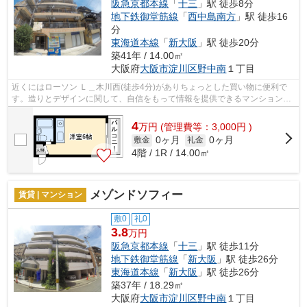
阪急京都本線
「
十三
」駅 徒歩8分
地下鉄御堂筋線
「
西中島南方
」駅 徒歩16
分
東海道本線
「
新大阪
」駅 徒歩20分
築41年 / 14.00㎡
大阪府
大阪市淀川区
野中南
１丁目
近くにはローソン Ｌ＿木川西(徒歩4分)がありちょっとした買い物に便利で
す。造りとデザインに関して、自信をもって情報を提供できるマンションで
す。2駅利用可能な物件で目的地に応じ...
4
万
円
(管理費等：3,000円 )
0ヶ月
0ヶ月
敷金
礼金
4階 / 1R / 14.00㎡
メゾンドソフィー
賃貸 | マンション
敷0
礼0
3.8
万円
阪急京都本線
「
十三
」駅 徒歩11分
地下鉄御堂筋線
「
新大阪
」駅 徒歩26分
東海道本線
「
新大阪
」駅 徒歩26分
築37年 / 18.29㎡
大阪府
大阪市淀川区
野中南
１丁目