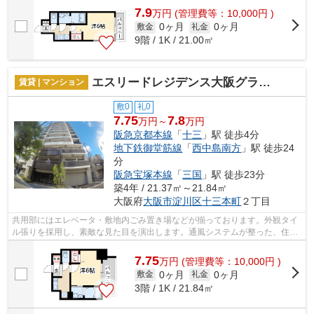
7.9
万
円
(管理費等：10,000円 )
0ヶ月
0ヶ月
敷金
礼金
9階 / 1K / 21.00㎡
エスリードレジデンス大阪グランノース2
賃貸 | マンション
敷0
礼0
7.75
7.8
万円～
万円
阪急京都本線
「
十三
」駅 徒歩4分
地下鉄御堂筋線
「
西中島南方
」駅 徒歩24
分
阪急宝塚本線
「
三国
」駅 徒歩23分
築4年 / 21.37㎡～21.84㎡
大阪府
大阪市淀川区
十三本町
２丁目
共用部にはエレベータ・敷地内ごみ置き場などが揃っております。外観タイ
ル張りを採用し、素敵な見た目を演出します。通風システムが整った、住環
境の良い安心の物件です。周辺に駅が...
7.75
万
円
(管理費等：10,000円 )
0ヶ月
0ヶ月
敷金
礼金
3階 / 1K / 21.84㎡