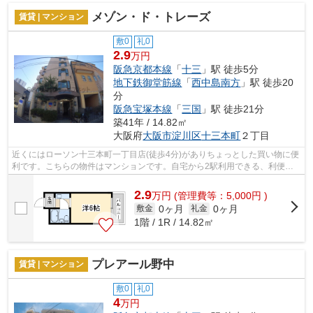
メゾン・ド・トレーズ
賃貸 | マンション
敷0
礼0
2.9
万円
阪急京都本線
「
十三
」駅 徒歩5分
地下鉄御堂筋線
「
西中島南方
」駅 徒歩20
分
阪急宝塚本線
「
三国
」駅 徒歩21分
築41年 / 14.82㎡
大阪府
大阪市淀川区
十三本町
２丁目
近くにはローソン十三本町一丁目店(徒歩4分)がありちょっとした買い物に便
利です。こちらの物件はマンションです。自宅から2駅利用できる、利便性
の高い物件です。物件をお探しの方は...
2.9
万
円
(管理費等：5,000円 )
0ヶ月
0ヶ月
敷金
礼金
1階 / 1R / 14.82㎡
プレアール野中
賃貸 | マンション
敷0
礼0
4
万円