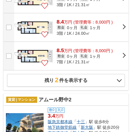
3階 / 1K / 21.31㎡
8.4
万
円
(管理費等：8,000円 )
0ヶ月
1ヶ月
敷金
礼金
3階 / 1K / 24.00㎡
8.5
万
円
(管理費等：8,000円 )
0ヶ月
1ヶ月
敷金
礼金
7階 / 1K / 21.31㎡
2
残り
件を表示する
アムール野中2
賃貸 | マンション
敷0
礼0
3.4
万円
阪急京都本線
「
十三
」駅 徒歩8分
地下鉄御堂筋線
「
新大阪
」駅 徒歩20分