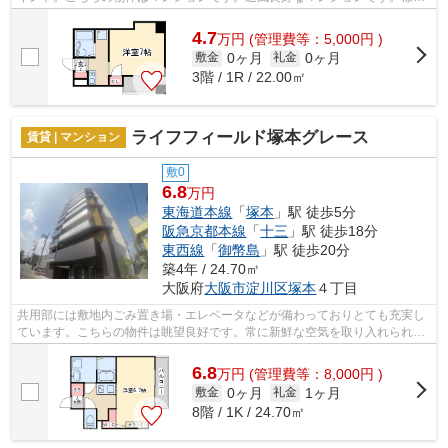
な場所へのアクセスが便利になる、2駅...
4.7
万
円
(管理費等：5,000円 )
0ヶ月
0ヶ月
敷金
礼金
3階 / 1R / 22.00㎡
ライフフィールド塚本グレース
賃貸 | マンション
敷0
6.8
万円
東海道本線
「
塚本
」駅 徒歩5分
阪急京都本線
「
十三
」駅 徒歩18分
東西線
「
御幣島
」駅 徒歩20分
築4年 / 24.70㎡
大阪府
大阪市淀川区
塚本
４丁目
共用部には敷地内ごみ置き場・エレベータなどが備わっておりとても充実し
ています。こちらの物件は眺望良好です。常に新鮮な空気を取り入れられる
通風良好な間取りのマンション。2駅利...
6.8
万
円
(管理費等：8,000円 )
0ヶ月
1ヶ月
敷金
礼金
8階 / 1K / 24.70㎡