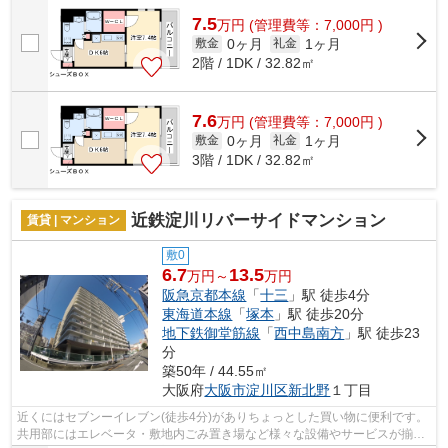
便利です。外観タイル張りなので、強...
7.5
万
円
(管理費等：7,000円 )
0ヶ月
1ヶ月
敷金
礼金
2階 / 1DK / 32.82㎡
7.6
万
円
(管理費等：7,000円 )
0ヶ月
1ヶ月
敷金
礼金
3階 / 1DK / 32.82㎡
近鉄淀川リバーサイドマンション
賃貸 | マンション
敷0
6.7
13.5
万円～
万円
阪急京都本線
「
十三
」駅 徒歩4分
東海道本線
「
塚本
」駅 徒歩20分
地下鉄御堂筋線
「
西中島南方
」駅 徒歩23
分
築50年 / 44.55㎡
大阪府
大阪市淀川区
新北野
１丁目
近くにはセブンーイレブン(徒歩4分)がありちょっとした買い物に便利です。
共用部にはエレベータ・敷地内ごみ置き場など様々な設備やサービスが揃っ