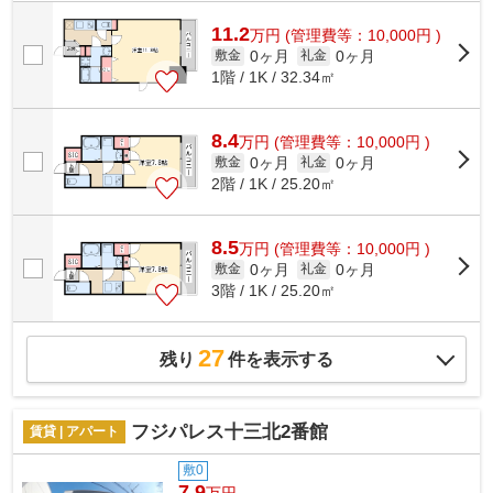
備え付けられているので、遠くまで運ぶ必...
11.2
万
円
(管理費等：10,000円 )
0ヶ月
0ヶ月
敷金
礼金
1階 / 1K / 32.34㎡
8.4
万
円
(管理費等：10,000円 )
0ヶ月
0ヶ月
敷金
礼金
2階 / 1K / 25.20㎡
8.5
万
円
(管理費等：10,000円 )
0ヶ月
0ヶ月
敷金
礼金
3階 / 1K / 25.20㎡
27
残り
件を表示する
フジパレス十三北2番館
賃貸 | アパート
敷0
7.9
万円