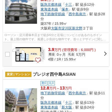
阪急京都本線
「
十三
」駅 徒歩12分
東海道本線
「
塚本
」駅 徒歩9分
地下鉄御堂筋線
「
西中島南方
」駅 徒歩28
分
築37年 / 15.99㎡
大阪府
大阪市淀川区
新北野
２丁目
ローソン・淀川通塚本店まで徒歩6分と近場にコンビニがあるのもポイン
ト。最上階の物件です。風通しが良好な物件です。造りとデザインに関し
て、自信をもって情報を提供できるマンショ...
3.9
万
円
(管理費等：6,000円 )
0ヶ月
5万円
敷金
礼金
4階 / 1R / 15.99㎡
プレジオ西中島ASIAN
賃貸 | マンション
敷0
礼0
12.8
13
万円～
万円
地下鉄御堂筋線
「
西中島南方
」駅 徒歩11
分
阪急京都本線
「
十三
」駅 徒歩13分
東海道本線
「
新大阪
」駅 徒歩24分