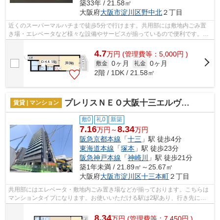
築33年 / 21.58㎡
大阪府
大阪市淀川区
野中北
２丁目
近くのスーパーマルハチまで徒歩5分で行けます。共用部には敷地内ごみ置
き場・エレベータなど様々な設備やサービスが揃っているので便利です。外
観タイル張りの物件です。風通しが良く...
4.7
万
円
(管理費等：5,000円 )
0ヶ月
0ヶ月
敷金
礼金
2階 / 1DK / 21.58㎡
プレリスＮＥＯ大阪十三エルヴィオン
賃貸 | マンション
敷0
礼0
新築
7.16
8.34
万円～
万円
阪急京都本線
「
十三
」駅 徒歩4分
東海道本線
「
塚本
」駅 徒歩23分
阪急神戸本線
「
神崎川
」駅 徒歩21分
築1年未満 / 21.89㎡～25.67㎡
大阪府
大阪市淀川区
十三本町
２丁目
共用部にはエレベータ・敷地内ごみ置き場などが揃っております。こちらは
マンションタイプになります。お使いいただける駅は2駅あり、行き先に応
じて使い分けができます。いち早くご希...
8.34
万
円
(管理費等：7,450円 )