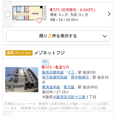
4
万
円
(管理費等：8,000円 )
0ヶ月
0ヶ月
敷金
礼金
3階 / 1K / 20.00㎡
2
残り
件を表示する
メゾネットフジ
賃貸 | マンション
敷0
6
6.2
万円～
万円
阪急京都本線
「
十三
」駅 徒歩3分
地下鉄御堂筋線
「
西中島南方
」駅 徒歩16
分
東海道本線
「
新大阪
」駅 徒歩26分
築33年 / 27.15㎡
大阪府
大阪市淀川区
十三東
１丁目
共用部にはエレベータ・敷地内ごみ置き場などが備わっておりとても充実し
ています。2駅利用できる場所にあるので利便性が高いです。こちらの物件
はマンションです。通風良好で常に新鮮...