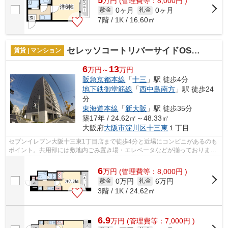
万
円
(管理費等：8,000円 )
0ヶ月
0ヶ月
敷金
礼金
7階 / 1K / 16.60㎡
セレッソコートリバーサイドOSAKA
賃貸 | マンション
6
13
万円～
万円
阪急京都本線
「
十三
」駅 徒歩4分
地下鉄御堂筋線
「
西中島南方
」駅 徒歩24
分
東海道本線
「
新大阪
」駅 徒歩35分
築17年 / 24.62㎡～48.33㎡
大阪府
大阪市淀川区
十三東
１丁目
セブンイレブン大阪十三東1丁目店まで徒歩4分と近場にコンビニがあるのも
ポイント。共用部には敷地内ごみ置き場・エレベータなどが揃っておりま
す。外壁にはタイルが張られています。...
6
万
円
(管理費等：8,000円 )
0万円
6万円
敷金
礼金
3階 / 1K / 24.62㎡
6.9
万
円
(管理費等：7,000円 )