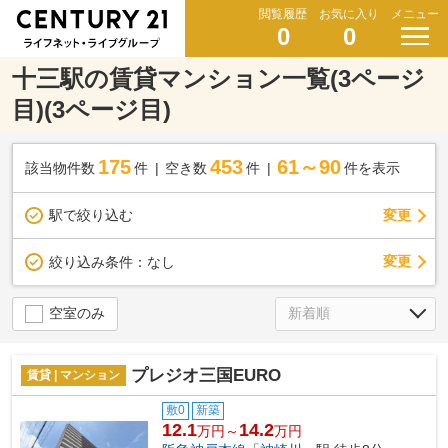
閲覧履歴
お気に入り
メニュー
0
0
十三駅の賃貸マンション一覧(3ページ
目)(3ページ目)
175
453
61～90
該当物件数
件
空き数
件
件を表示
駅で絞り込む
変更
変更
絞り込み条件：
なし
空室のみ
プレジオ三国EURO
賃貸 | マンション
敷0
新築
12.1
14.2
万円～
万円