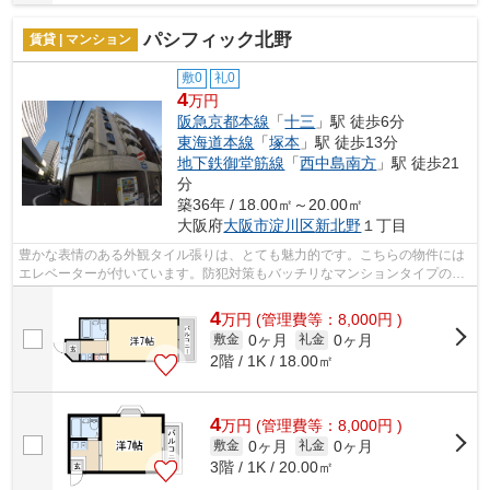
パシフィック北野
賃貸 | マンション
敷0
礼0
4
万円
阪急京都本線
「
十三
」駅 徒歩6分
東海道本線
「
塚本
」駅 徒歩13分
地下鉄御堂筋線
「
西中島南方
」駅 徒歩21
分
築36年 / 18.00㎡～20.00㎡
大阪府
大阪市淀川区
新北野
１丁目
豊かな表情のある外観タイル張りは、とても魅力的です。こちらの物件には
エレベーターが付いています。防犯対策もバッチリなマンションタイプの物
件です。風通しが良好なので、夏も涼...
4
万
円
(管理費等：8,000円 )
0ヶ月
0ヶ月
敷金
礼金
2階 / 1K / 18.00㎡
4
万
円
(管理費等：8,000円 )
0ヶ月
0ヶ月
敷金
礼金
3階 / 1K / 20.00㎡