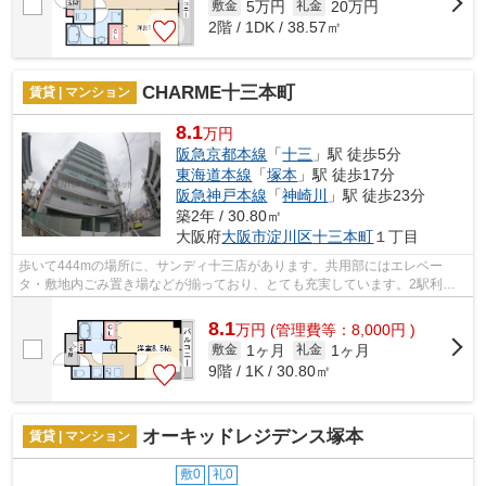
5万円
20万円
敷金
礼金
2階 / 1DK / 38.57㎡
CHARME十三本町
賃貸 | マンション
8.1
万円
阪急京都本線
「
十三
」駅 徒歩5分
東海道本線
「
塚本
」駅 徒歩17分
阪急神戸本線
「
神崎川
」駅 徒歩23分
築2年 / 30.80㎡
大阪府
大阪市淀川区
十三本町
１丁目
歩いて444mの場所に、サンディ十三店があります。共用部にはエレベー
タ・敷地内ごみ置き場などが揃っており、とても充実しています。2駅利用
可能な物件なので、交通経路を選ぶことがで...
8.1
万
円
(管理費等：8,000円 )
1ヶ月
1ヶ月
敷金
礼金
9階 / 1K / 30.80㎡
オーキッドレジデンス塚本
賃貸 | マンション
敷0
礼0