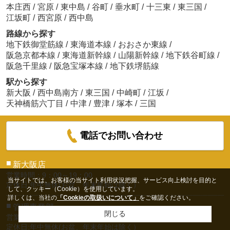
本庄西
/
宮原
/
東中島
/
谷町
/
垂水町
/
十三東
/
東三国
/
江坂町
/
西宮原
/
西中島
路線から探す
地下鉄御堂筋線
/
東海道本線
/
おおさか東線
/
阪急京都本線
/
東海道新幹線
/
山陽新幹線
/
地下鉄谷町線
/
阪急千里線
/
阪急宝塚本線
/
地下鉄堺筋線
駅から探す
新大阪
/
西中島南方
/
東三国
/
中崎町
/
江坂
/
天神橋筋六丁目
/
中津
/
豊津
/
塚本
/
三国
電話でお問い合わせ
■
新大阪店
営業時間：9：00～19：00
当サイトでは、お客様の当サイト利用状況把握、サービス向上検討を目的と
定休日:年中無休(お盆、年末年始は除く）
して、クッキー（Cookie）を使用しています。
詳しくは、当社の
「Cookieの取扱いについて」
をご確認ください。
■
管理事業部
閉じる
営業時間：9：00～19：00
定休日:年中無休(お盆、年末年始は除く）