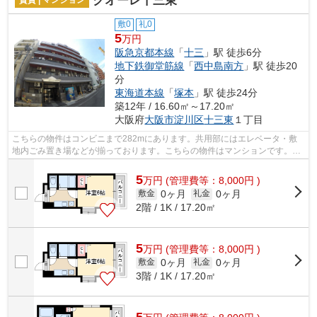
クオーレ十三東
敷0
礼0
5
万円
阪急京都本線
「
十三
」駅 徒歩6分
地下鉄御堂筋線
「
西中島南方
」駅 徒歩20
分
東海道本線
「
塚本
」駅 徒歩24分
築12年 / 16.60㎡～17.20㎡
大阪府
大阪市淀川区
十三東
１丁目
こちらの物件はコンビニまで282mにあります。共用部にはエレベータ・敷
地内ごみ置き場などが揃っております。こちらの物件はマンションです。周
辺に2駅ありの電車通勤しやすいマンショ...
5
万
円
(管理費等：8,000円 )
0ヶ月
0ヶ月
敷金
礼金
2階 / 1K / 17.20㎡
5
万
円
(管理費等：8,000円 )
0ヶ月
0ヶ月
敷金
礼金
3階 / 1K / 17.20㎡
5