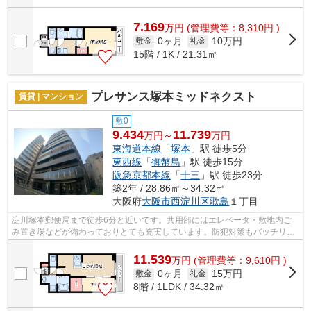
7.169
万
円
(管理費等：8,310円 )
0ヶ月
10万円
敷金
礼金
15階 / 1K / 21.31㎡
プレサンス塚本ミッドネクスト
賃貸 | マンション
敷0
9.434
11.739
万円～
万円
東海道本線
「
塚本
」駅 徒歩5分
東西線
「
御幣島
」駅 徒歩15分
阪急京都本線
「
十三
」駅 徒歩23分
築2年 / 28.86㎡～34.32㎡
大阪府
大阪市西淀川区
歌島
１丁目
淀川塚本郵便局まで徒歩6分と近いです。共用部にはエレベータ・敷地内ご
み置き場などが備わっておりとても充実しています。防犯対策もバッチリな
マンションタイプの物件です。こちらは...
11.539
万
円
(管理費等：9,610円 )
0ヶ月
15万円
敷金
礼金
8階 / 1LDK / 34.32㎡