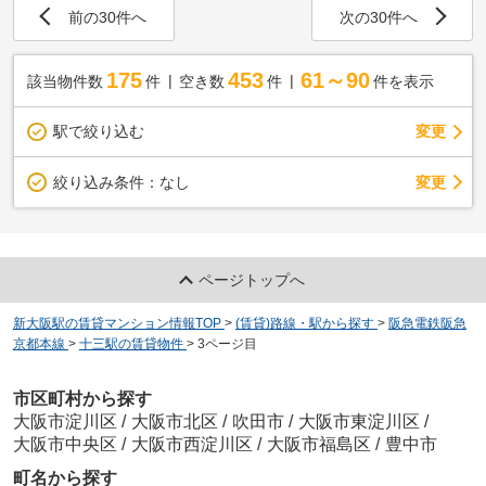
前の30件へ
次の30件へ
175
453
61～90
該当物件数
件
空き数
件
件を表示
駅で絞り込む
変更
変更
絞り込み条件：
なし
ページトップへ
新大阪駅の賃貸マンション情報TOP
>
(賃貸)路線・駅から探す
>
阪急電鉄阪急
京都本線
>
十三駅の賃貸物件
>
3ページ目
市区町村から探す
大阪市淀川区
/
大阪市北区
/
吹田市
/
大阪市東淀川区
/
大阪市中央区
/
大阪市西淀川区
/
大阪市福島区
/
豊中市
町名から探す