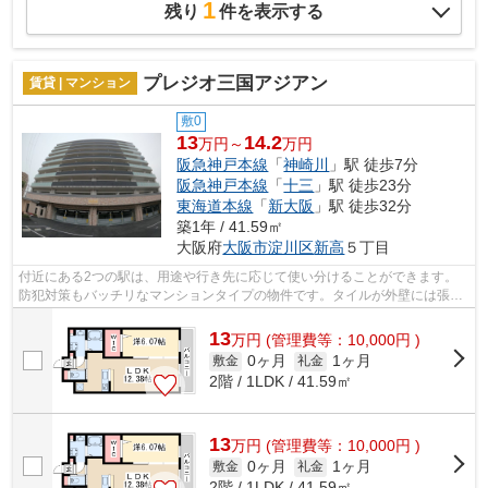
1
残り
件を表示する
プレジオ三国アジアン
賃貸 | マンション
敷0
13
14.2
万円～
万円
阪急神戸本線
「
神崎川
」駅 徒歩7分
阪急神戸本線
「
十三
」駅 徒歩23分
東海道本線
「
新大阪
」駅 徒歩32分
築1年 / 41.59㎡
大阪府
大阪市淀川区
新高
５丁目
付近にある2つの駅は、用途や行き先に応じて使い分けることができます。
防犯対策もバッチリなマンションタイプの物件です。タイルが外壁には張ら
れています。条件の中からご希望の物件...
13
万
円
(管理費等：10,000円 )
0ヶ月
1ヶ月
敷金
礼金
2階 / 1LDK / 41.59㎡
13
万
円
(管理費等：10,000円 )
0ヶ月
1ヶ月
敷金
礼金
2階 / 1LDK / 41.59㎡