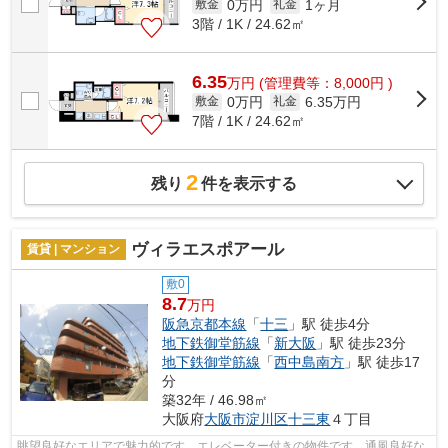
0万円
1ヶ月
敷金
礼金
3階 / 1K / 24.62㎡
6.35
万
円
(管理費等：8,000円 )
0万円
6.35万円
敷金
礼金
7階 / 1K / 24.62㎡
2
残り
件を表示する
ヴィラエスポアール
賃貸 | マンション
敷0
8.7
万円
阪急京都本線
「
十三
」駅 徒歩4分
地下鉄御堂筋線
「
新大阪
」駅 徒歩23分
地下鉄御堂筋線
「
西中島南方
」駅 徒歩17
分
築32年 / 46.98㎡
大阪府
大阪市淀川区
十三東
４丁目
眺望良好なエリアで魅力的です。エレベーター付きの物件です。通風良好な