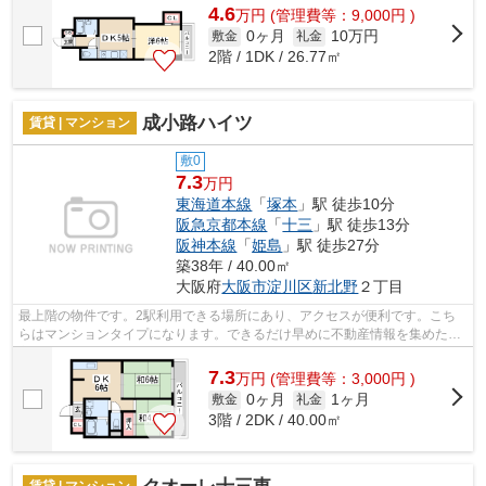
4.6
万
円
(管理費等：9,000円 )
0ヶ月
10万円
敷金
礼金
2階 / 1DK / 26.77㎡
成小路ハイツ
賃貸 | マンション
敷0
7.3
万円
東海道本線
「
塚本
」駅 徒歩10分
阪急京都本線
「
十三
」駅 徒歩13分
阪神本線
「
姫島
」駅 徒歩27分
築38年 / 40.00㎡
大阪府
大阪市淀川区
新北野
２丁目
最上階の物件です。2駅利用できる場所にあり、アクセスが便利です。こち
らはマンションタイプになります。できるだけ早めに不動産情報を集めたい
方は当社スタッフまでご連絡ください。...
7.3
万
円
(管理費等：3,000円 )
0ヶ月
1ヶ月
敷金
礼金
3階 / 2DK / 40.00㎡
賃貸 | マンション