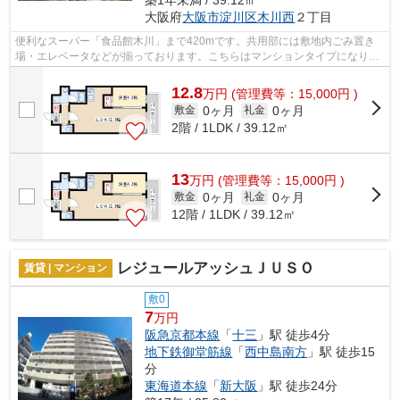
築1年未満 / 39.12㎡
大阪府
大阪市淀川区
木川西
２丁目
便利なスーパー「食品館木川」まで420mです。共用部には敷地内ごみ置き
場・エレベータなどが揃っております。こちらはマンションタイプになりま
す。2駅利用可能な物件なので、交通経路...
12.8
万
円
(管理費等：15,000円 )
0ヶ月
0ヶ月
敷金
礼金
2階 / 1LDK / 39.12㎡
13
万
円
(管理費等：15,000円 )
0ヶ月
0ヶ月
敷金
礼金
12階 / 1LDK / 39.12㎡
レジュールアッシュＪＵＳＯ
賃貸 | マンション
敷0
7
万円
阪急京都本線
「
十三
」駅 徒歩4分
地下鉄御堂筋線
「
西中島南方
」駅 徒歩15
分
東海道本線
「
新大阪
」駅 徒歩24分