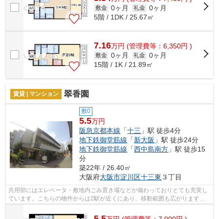
0ヶ月
0ヶ月
敷金
礼金
5階 / 1DK / 25.67㎡
7.16
万
円
(管理費等：6,350円 )
0ヶ月
0ヶ月
敷金
礼金
15階 / 1K / 21.89㎡
翠香園
賃貸 | マンション
敷0
5.5
万円
阪急京都本線
「
十三
」駅 徒歩4分
地下鉄御堂筋線
「
新大阪
」駅 徒歩24分
地下鉄御堂筋線
「
西中島南方
」駅 徒歩15
分
築22年 / 26.40㎡
大阪府
大阪市淀川区
十三東
３丁目
共用部にはエレベータ・敷地内ごみ置き場などが備わっておりとても充実し
ています。こちらの物件からは2駅が近くにあり、移動範囲も広がります。
こちらの物件はマンションです。眺望良...
5.5
万
円
(管理費等：7,000円 )