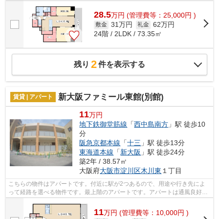
28.5
万
円
(管理費等：25,000円 )
31万円
62万円
敷金
礼金
24階 / 2LDK / 73.35㎡
2
残り
件を表示する
新大阪ファミール東館(別館)
賃貸 | アパート
11
万円
地下鉄御堂筋線
「
西中島南方
」駅 徒歩10
分
阪急京都本線
「
十三
」駅 徒歩13分
東海道本線
「
新大阪
」駅 徒歩24分
築2年 / 38.57㎡
大阪府
大阪市淀川区
木川東
１丁目
こちらの物件はアパートです。付近に駅が2つあるので、用途や行き先によ
って経路を選べる物件です。最上階のアパートです。アパートは通風良好な
空間です。大阪市淀川区エリアにある賃...
11
万
円
(管理費等：10,000円 )