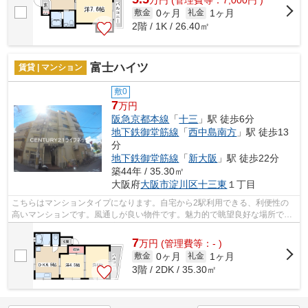
0ヶ月
1ヶ月
敷金
礼金
2階 / 1K / 26.40㎡
富士ハイツ
賃貸 | マンション
敷0
7
万円
阪急京都本線
「
十三
」駅 徒歩6分
地下鉄御堂筋線
「
西中島南方
」駅 徒歩13
分
地下鉄御堂筋線
「
新大阪
」駅 徒歩22分
築44年 / 35.30㎡
大阪府
大阪市淀川区
十三東
１丁目
こちらはマンションタイプになります。自宅から2駅利用できる、利便性の
高いマンションです。風通しが良い物件です。魅力的で眺望良好な場所で
す。できるだけ早めに不動産情報を集めた...
7
万
円
(管理費等：- )
0ヶ月
1ヶ月
敷金
礼金
3階 / 2DK / 35.30㎡