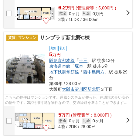
件です。当社スタッフが地域の賃貸情報...
6.2
万
円
(管理費等：5,000円 )
0ヶ月
0万円
敷金
礼金
3階 / 1LDK / 36.00㎡
サンプラザ新北野C棟
賃貸 | マンション
敷0
礼0
5
万円
阪急京都本線
「
十三
」駅 徒歩13分
東海道本線
「
塚本
」駅 徒歩5分
地下鉄御堂筋線
「
西中島南方
」駅 徒歩29
分
築39年 / 28.00㎡
大阪府
大阪市淀川区
新北野
３丁目
こちらの物件はマンションです。通風システムが整った、住環境の良い安心
の物件です。2駅利用可能な物件なので、交通経路を選ぶことができます。
できるだけ早めに不動産情報を集めたい...
5
万
円
(管理費等：8,000円 )
0ヶ月
0ヶ月
敷金
礼金
4階 / 2DK / 28.00㎡