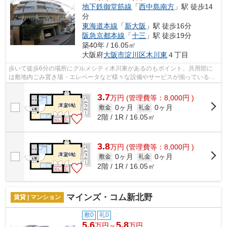
地下鉄御堂筋線
「
西中島南方
」駅 徒歩14
分
東海道本線
「
新大阪
」駅 徒歩16分
阪急京都本線
「
十三
」駅 徒歩19分
築40年 / 16.05㎡
大阪府
大阪市淀川区
木川東
４丁目
歩いて徒歩6分の場所にグルメシティ木川東があるのもポイント。共用部に
は敷地内ごみ置き場・エレベータなど様々な設備やサービスが揃っているの
で便利です。2駅利用できるので電車を...
3.7
万
円
(管理費等：8,000円 )
0ヶ月
0ヶ月
敷金
礼金
2階 / 1R / 16.05㎡
3.8
万
円
(管理費等：8,000円 )
0ヶ月
0ヶ月
敷金
礼金
2階 / 1R / 16.05㎡
マインズ・コム新北野
賃貸 | マンション
敷0
礼0
5.6
5.8
万円～
万円