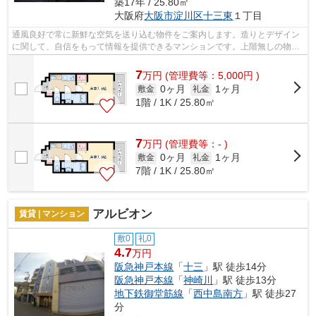
築17年 / 25.80㎡
大阪府
大阪市淀川区
十三東
１丁目
通風良好で常に新鮮な空気を送り込む物件をご案内します。造りとデザイン
に関して、自信をもって情報を提供できるマンションです。上階無しの物件
となっております。2駅利用できる立地...
7
万
円
(管理費等：5,000円 )
0ヶ月
1ヶ月
敷金
礼金
1階 / 1K / 25.80㎡
7
万
円
(管理費等：- )
0ヶ月
1ヶ月
敷金
礼金
7階 / 1K / 25.80㎡
アルビオン
賃貸 | マンション
敷0
礼0
4.7
万円
阪急神戸本線
「
十三
」駅 徒歩14分
阪急神戸本線
「
神崎川
」駅 徒歩13分
地下鉄御堂筋線
「
西中島南方
」駅 徒歩27
分