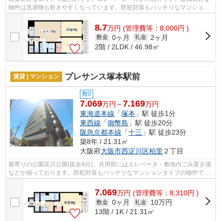
物件は洗濯物も乾きやすくなっています。防犯対策もバッチリなマンション
タイプの物件です。当社スタッフが地...
8.7
万
円
(管理費等：8,000円 )
0ヶ月
2ヶ月
敷金
礼金
2階 / 2LDK / 46.98㎡
プレサンス塚本駅前
賃貸 | マンション
敷0
7.069
7.169
万円～
万円
東海道本線
「
塚本
」駅 徒歩1分
東西線
「
御幣島
」駅 徒歩20分
阪急京都本線
「
十三
」駅 徒歩23分
築8年 / 21.31㎡
大阪府
大阪市西淀川区
柏里
２丁目
最寄りの公園花川公園(徒歩4分)。共用部にはエレベータ・敷地内ごみ置き場
などが揃っております。防犯対策もバッチリなマンションタイプの物件で
す。2駅利用できる場所にあるので利便...
7.069
万
円
(管理費等：8,310円 )
0ヶ月
10万円
敷金
礼金
13階 / 1K / 21.31㎡