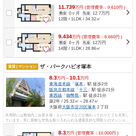
11.739
万
円
(管理費等：9,610円 )
0ヶ月
12.7万円
敷金
礼金
12階 / 1LDK / 34.32㎡
9.434
万
円
(管理費等：8,660円 )
0ヶ月
12万円
敷金
礼金
14階 / 1LDK / 28.86㎡
ザ・パークハビオ塚本
賃貸 | マンション
8.3
10.1
万円～
万円
東海道本線
「
塚本
」駅 徒歩2分
阪急京都本線
「
十三
」駅 徒歩21分
東西線
「
御幣島
」駅 徒歩21分
築2年 / 25.32㎡～28.47㎡
大阪府
大阪市淀川区
塚本
２丁目
共用部には敷地内ごみ置き場・エレベータなどが備わっておりとても充実し
ています。常に新鮮な空気を取り入れられる通風良好な間取りのマンショ
ン。造りとデザインに関して、自信をも...
8.3
万
円
(管理費等：10,000円 )