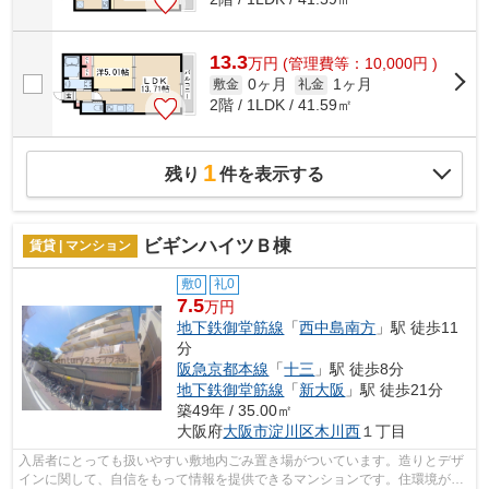
13.3
万
円
(管理費等：10,000円 )
0ヶ月
1ヶ月
敷金
礼金
2階 / 1LDK / 41.59㎡
1
残り
件を表示する
ビギンハイツＢ棟
賃貸 | マンション
敷0
礼0
7.5
万円
地下鉄御堂筋線
「
西中島南方
」駅 徒歩11
分
阪急京都本線
「
十三
」駅 徒歩8分
地下鉄御堂筋線
「
新大阪
」駅 徒歩21分
築49年 / 35.00㎡
大阪府
大阪市淀川区
木川西
１丁目
入居者にとっても扱いやすい敷地内ごみ置き場がついています。造りとデザ
インに関して、自信をもって情報を提供できるマンションです。住環境がよ