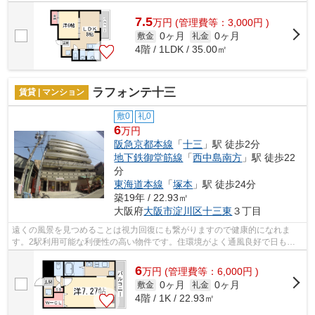
く通風良好で日も入るマンションをご...
7.5
万
円
(管理費等：3,000円 )
0ヶ月
0ヶ月
敷金
礼金
4階 / 1LDK / 35.00㎡
ラフォンテ十三
賃貸 | マンション
敷0
礼0
6
万円
阪急京都本線
「
十三
」駅 徒歩2分
地下鉄御堂筋線
「
西中島南方
」駅 徒歩22
分
東海道本線
「
塚本
」駅 徒歩24分
築19年 / 22.93㎡
大阪府
大阪市淀川区
十三東
３丁目
遠くの風景を見つめることは視力回復にも繋がりますので健康的になれま
す。2駅利用可能な利便性の高い物件です。住環境がよく通風良好で日も入
る物件をご提供します。こちらはエレベー...
6
万
円
(管理費等：6,000円 )
0ヶ月
0ヶ月
敷金
礼金
4階 / 1K / 22.93㎡