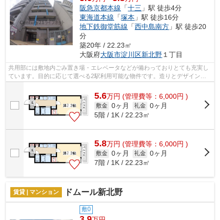
阪急京都本線
「
十三
」駅 徒歩4分
東海道本線
「
塚本
」駅 徒歩16分
地下鉄御堂筋線
「
西中島南方
」駅 徒歩20
分
築20年 / 22.23㎡
大阪府
大阪市淀川区
新北野
１丁目
共用部には敷地内ごみ置き場・エレベータなどが備わっておりとても充実し
ています。目的に応じて選べる2駅利用可能な物件です。造りとデザインに
関して、自信をもって情報を提供できる...
5.6
万
円
(管理費等：6,000円 )
0ヶ月
0ヶ月
敷金
礼金
5階 / 1K / 22.23㎡
5.8
万
円
(管理費等：6,000円 )
0ヶ月
0ヶ月
敷金
礼金
7階 / 1K / 22.23㎡
ドムール新北野
賃貸 | マンション
敷0
3.9
万円