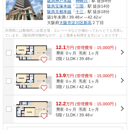
阪急神戸本線
「
神崎川
」駅 徒歩8分
阪急宝塚本線
「
三国
」駅 徒歩14分
阪急京都本線
「
十三
」駅 徒歩18分
築1年未満 / 39.48㎡～42.42㎡
大阪府
大阪市淀川区
新高
２丁目
共用部には敷地内ごみ置き場・エレベータなどが備わっておりとても充実し
ています。2駅利用可物件なので、よく電車を利用する方にピッタリです
ね。こちらの物件はマンションです。当社...
12.1
万
円
(管理費等：15,000円 )
0ヶ月
1ヶ月
敷金
礼金
2階 / 1LDK / 39.48㎡
13.9
万
円
(管理費等：15,000円 )
0ヶ月
1ヶ月
敷金
礼金
3階 / 1LDK / 42.42㎡
12.2
万
円
(管理費等：15,000円 )
0ヶ月
1ヶ月
敷金
礼金
5階 / 1LDK / 39.48㎡