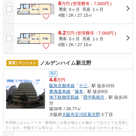
6
万
円
(管理費等：7,000円 )
0ヶ月
1ヶ月
敷金
礼金
4階 / 2K / 27.15㎡
6.2
万
円
(管理費等：7,000円 )
0ヶ月
1ヶ月
敷金
礼金
6階 / 2K / 27.15㎡
ノルデンハイム新北野
賃貸 | マンション
敷0
4.6
万円
阪急京都本線
「
十三
」駅 徒歩10分
東海道本線
「
塚本
」駅 徒歩8分
地下鉄御堂筋線
「
西中島南方
」駅 徒歩26
分
築36年 / 26.77㎡
大阪府
大阪市淀川区
新北野
３丁目
共用部にはエレベータ・敷地内ごみ置き場などが備わっておりとても充実し
ています。外観タイル張りは、ランニングコストがあまりかかりません。駅
が周辺に2つあるので行動範囲が広がり...