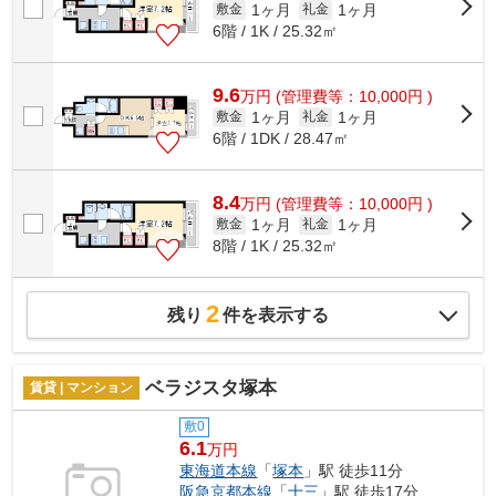
1ヶ月
1ヶ月
敷金
礼金
6階 / 1K / 25.32㎡
9.6
万
円
(管理費等：10,000円 )
1ヶ月
1ヶ月
敷金
礼金
6階 / 1DK / 28.47㎡
8.4
万
円
(管理費等：10,000円 )
1ヶ月
1ヶ月
敷金
礼金
8階 / 1K / 25.32㎡
2
残り
件を表示する
ベラジスタ塚本
賃貸 | マンション
敷0
6.1
万円
東海道本線
「
塚本
」駅 徒歩11分
阪急京都本線
「
十三
」駅 徒歩17分