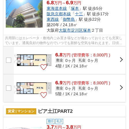
6.8
6.9
万円～
万円
東海道本線
「
塚本
」駅 徒歩5分
阪急京都本線
「
十三
」駅 徒歩17分
東西線
「
御幣島
」駅 徒歩22分
築20年 / 24.18㎡
大阪府
大阪市淀川区
塚本
２丁目
共用部にはエレベータ・敷地内ごみ置き場などが備わっておりとても充実し
ています。通風良好の物件なのでいつでも新鮮な空気を味わえます。日頃か
ら電車をよく利用するなら2駅利用可能...
6.8
万
円
(管理費等：8,000円 )
0ヶ月
0ヶ月
敷金
礼金
4階 / 1K / 24.18㎡
6.9
万
円
(管理費等：8,000円 )
0ヶ月
0ヶ月
敷金
礼金
5階 / 1K / 24.18㎡
ピア土江PART2
賃貸 | マンション
敷0
礼0
3.7
3.8
万円～
万円