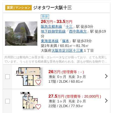
ジオタワー大阪十三
賃貸 | マンション
新築
26
33.5
万円～
万円
阪急京都本線
「
十三
」駅 徒歩3分
地下鉄御堂筋線
「
西中島南方
」駅 徒歩19
分
東海道本線
「
塚本
」駅 徒歩23分
築1年未満 / 60.81㎡～81.76㎡
大阪府
大阪市淀川区
十三東
１丁目
共用部には敷地内ごみ置き場・エレベータなどが揃っており、とても充実し
ています。うっとりする程綺麗な景色を眺められる、誰もが憧れる物件で
す。物件の近くに駅が2つあるため、用途...
26
万
円
(管理費等：- )
0ヶ月
3ヶ月
敷金
礼金
17階 / 2LDK / 60.81㎡
27.5
万
円
(管理費等：20,000円 )
1ヶ月
2ヶ月
敷金
礼金
22階 / 2LDK / 77.93㎡